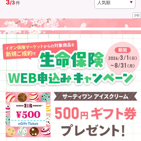
3
/
3
件
PR
資料請求
訪問相談
（無料）
（無料）
イオンカード会員さま専用保険