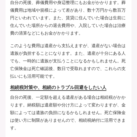
自分の死後、葬儀費用や身辺整理にもお金がかかります。葬
儀費用は地域や規模によって差があり、数十万円から数百万
円といわれています。また、賃貸に住んでいた場合は生前に
住んでいた場所からの退去費用や、入院していた場合は治療
費の清算などにもお金がかかります。
このような費用は遺産から支払えますが、遺産がない場合は
遺族が負担することになります。また、遺産が十分にある人
でも、一時的に遺族が支払うことになるかもしれません。死
亡保険金は死亡確認後、数日で受取れますので、これらの支
払いにも活用可能です。
相続税対策や、相続のトラブル回避をしたい人
自分の死後、一定額を超える遺産がある場合は相続税がかか
ります。納税額は遺産額や分け方によって変わりますが、金
額によっては遺族の負担になるかもしれません。死亡保険金
は使い方に制限がありませんので、相続税納付に活用できま
す。