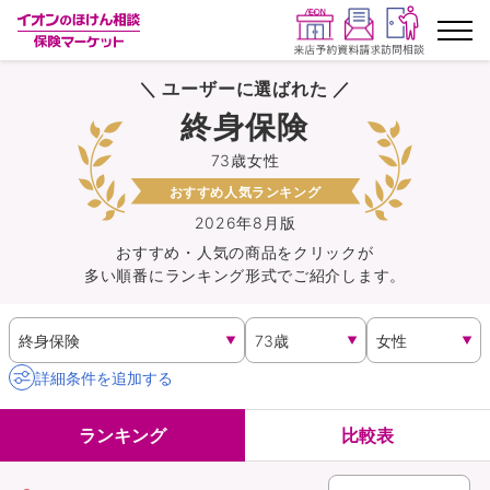
＼ ユーザーに選ばれた ／
ランキングから探す
終身保険
73歳女性
保険を比較する
おすすめ人気ランキング
保険会社から探す
2026年8月版
おすすめ・人気の商品を
クリック
が
多い順番にランキング形式でご紹介します。
イオンカード会員さま専用保険
キャンペーン一覧
詳細条件を追加する
コラム
ランキング
比較表
イオングループ従業員さま向け