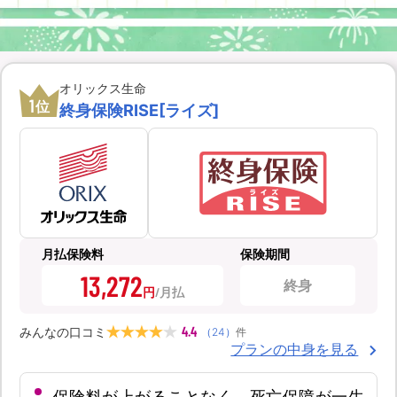
オリックス生命
1
位
終身保険RISE[ライズ]
月払保険料
保険期間
13,272
終身
円
4.4
みんなの口コミ
（
24
）
件
プランの中身を見る
保険料が上がることなく、死亡保障が一生