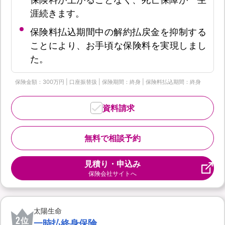
涯続きます。
保険料払込期間中の解約払戻金を抑制する
ことにより、お手頃な保険料を実現しまし
た。
保険金額：300万円 | 口座振替扱 | 保険期間：終身 | 保険料払込期間：終身
資料請求
無料で相談予約
見積り・申込み
保険会社サイトへ
太陽生命
2
位
一時払終身保険