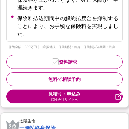
涯続きます。
保険料払込期間中の解約払戻金を抑制する
ことにより、お手頃な保険料を実現しまし
た。
保険金額：300万円 | 口座振替扱 | 保険期間：終身 | 保険料払込期間：終身
資料請求
無料で相談予約
見積り・申込み
保険会社サイトへ
太陽生命
2
位
一時払終身保険