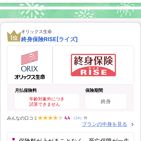
オリックス生命
1
位
終身保険RISE[ライズ]
月払保険料
保険期間
年齢対象外につき
終身
試算できません
4.4
みんなの口コミ
（
24
）
件
プランの中身を見る
保険料が上がることなく、死亡保障が一生