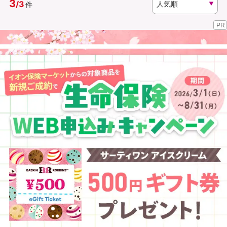
3
/
3
件
PR
資料請求
訪問相談
（無料）
（無料）
イオンカード会員さま専用保険