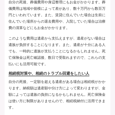
自分の死後、葬儀費用や身辺整理にもお金がかかります。葬
儀費用は地域や規模によって差があり、数十万円から数百万
円といわれています。また、賃貸に住んでいた場合は生前に
住んでいた場所からの退去費用や、入院していた場合は治療
費の清算などにもお金がかかります。
このような費用は遺産から支払えますが、遺産がない場合は
遺族が負担することになります。また、遺産が十分にある人
でも、一時的に遺族が支払うことになるかもしれません。死
亡保険金は死亡確認後、数日で受取れますので、これらの支
払いにも活用可能です。
相続税対策や、相続のトラブル回避をしたい人
自分の死後、一定額を超える遺産がある場合は相続税がかか
ります。納税額は遺産額や分け方によって変わりますが、金
額によっては遺族の負担になるかもしれません。死亡保険金
は使い方に制限がありませんので、相続税納付に活用できま
す。