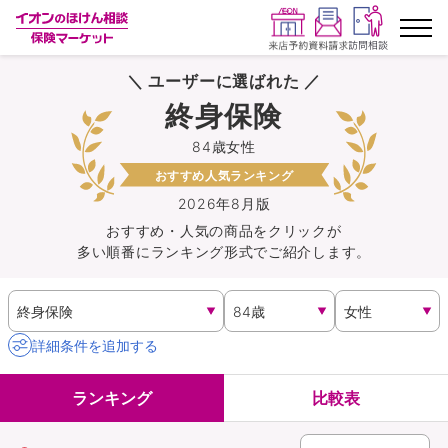
＼ ユーザーに選ばれた ／
ランキングから探す
終身保険
84歳女性
保険を比較する
おすすめ人気ランキング
保険会社から探す
2026年8月版
おすすめ・人気の商品を
クリック
が
多い順番にランキング形式でご紹介します。
イオンカード会員さま専用保険
キャンペーン一覧
詳細条件を追加する
コラム
ランキング
比較表
イオングループ従業員さま向け