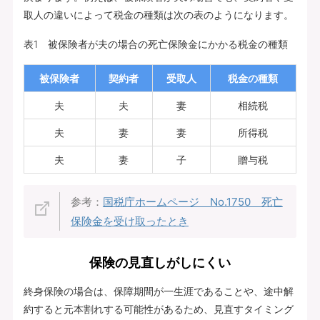
取人の違いによって税金の種類は次の表のようになります。
表1 被保険者が夫の場合の死亡保険金にかかる税金の種類
被保険者
契約者
受取人
税金の種類
夫
夫
妻
相続税
夫
妻
妻
所得税
夫
妻
子
贈与税
参考：
国税庁ホームページ No.1750 死亡
保険金を受け取ったとき
保険の見直しがしにくい
終身保険の場合は、保障期間が一生涯であることや、途中解
約すると元本割れする可能性があるため、見直すタイミング