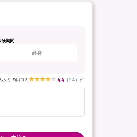
保険期間
終身
4.4
（
24
）
件
みんなの口コミ