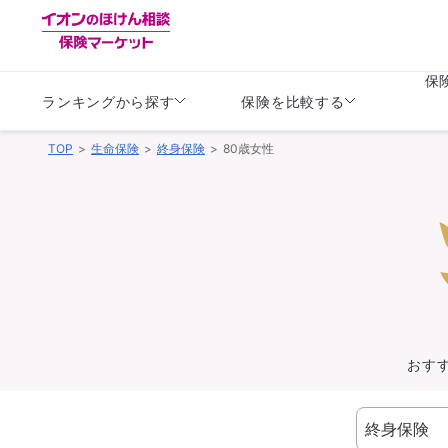
保
ランキングから探す
保険を比較する
TOP
生命保険
終身保険
80歳女性
生命保険
生命保険
保険（医療保険）
保険（自動車保険）
生命保険
生命保険
医療保険
医療保険
健康
子供
学資保険
定期保険
定期保険
終身保険
持病がある方向け
個人年金保険
持病がある方向け
生命保険
持病がある方向け
医療保険
がん保険
おす
損害保険
損害保険
自動車保険
自動車保険
バイク保険