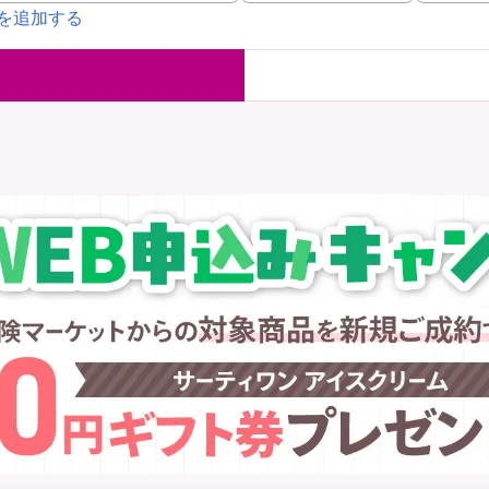
を追加する
国内旅行保険
海外旅行保
ま
WAON POINT還元型保険
）