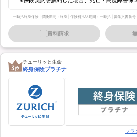
※保険契約を解約した場合、死亡・高度障害保
一時払終身保険 | 保険期間：終身 | 保険料払込期間：一時払 | 募集文書番号：個-90
資料請求
チューリッヒ生命
3
位
終身保険プラチナ
プラ