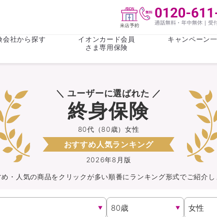
険会社から探す
イオンカード会員
キャンペーン
さま専用保険
保険(その他)
お金
＼ ユーザーに選ばれた ／
がん保険
がん保険
女性医療保
女性医療保
終身保険
ライフステージ
心配事
終身保険
収入保障保
収入保障保険
介護・認知
80代（80歳）女性
おすすめ人気ランキング
持病がある方向け
持病がある
医療保険
がん保険
2026年8月版
すめ・人気の商品を
クリック
が
多い順番にランキング形式でご紹介し
自転車保険
火災保険