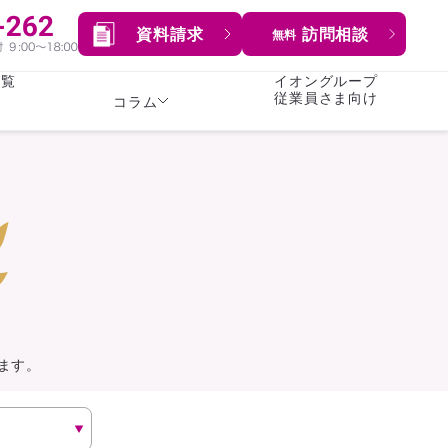
資料請求
訪問相談
無料
一覧
イオングループ
従業員さま向け
コラム
女性
険
険
就業不能保険
就業不能保険
暮らし
険
介護・認知症保険
持病がある方向け
症保険
生命保険
コラム全てを見る
方向け
イオンカード会員さま
専用保険（生命保険）
ます。
総合ランキングを見る
傷害保険