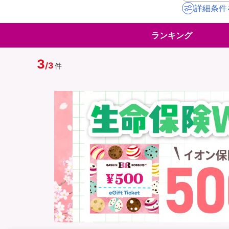
詳細条件
地震保険
ペット保険
ランキング
イオンカード会員さ
スマホ保険
専用保険（損害保険
3
/
3
件