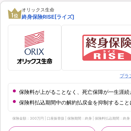
オリックス生命
1
位
終身保険RISE[ライズ]
プラ
保険料が上がることなく、死亡保障が一生涯続
保険料払込期間中の解約払戻金を抑制すること
保険金額：300万円 | 口座振替扱 | 保険期間：終身 | 保険料払込期間：終身