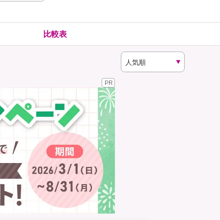
険
ゴルファー保険
比較表
PR