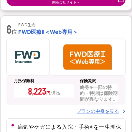
保険会社サイトへ
6
FWD生命
位
FWD医療Ⅱ＜Web専用＞
月払保険料
保険期間
終身※一部の特
8,223
約・特則は保険期
円
間が異なります。
プランの中身を見る
病気やケガによる入院・手術※を一生涯保