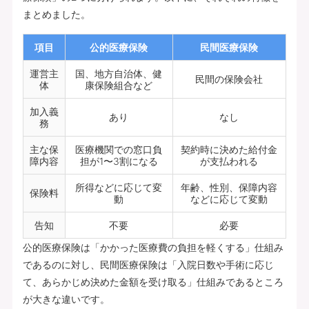
まとめました。
項目
公的医療保険
民間医療保険
運営主
国、地方自治体、健
民間の保険会社
体
康保険組合など
加入義
あり
なし
務
主な保
医療機関での窓口負
契約時に決めた給付金
障内容
担が1〜3割になる
が支払われる
所得などに応じて変
年齢、性別、保障内容
保険料
動
などに応じて変動
告知
不要
必要
公的医療保険は「かかった医療費の負担を軽くする」仕組み
であるのに対し、民間医療保険は「入院日数や手術に応じ
て、あらかじめ決めた金額を受け取る」仕組みであるところ
が大きな違いです。