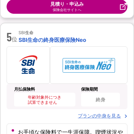
見積り・申込み
保険会社サイトへ
5
SBI生命
位
SBI生命の終身医療保険Neo
月払保険料
保険期間
年齢対象外につき
終身
試算できません
プランの中身を見る
お手頃な保険料で一生涯保障。喫煙状況や