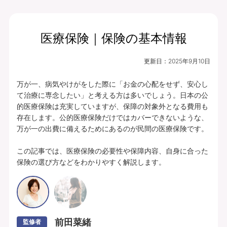
医療保険｜保険の基本情報
月払保険料
保険期間
終身（総合先進医
14,939
更新日：
2025年9月10日
円
療特約は10年）
万が一、病気やけがをした際に「お金の心配をせず、安心し
プランの中身を見る
て治療に専念したい」と考える方は多いでしょう。日本の公
的医療保険は充実していますが、保障の対象外となる費用も
入院・手術・放射線治療、通院・先進医療
存在します。公的医療保険だけではカバーできないような、
万が一の出費に備えるためにあるのが民間の医療保険です。

に備えられます。
豊富な特約ラインナップからお客さまのニ
この記事では、医療保険の必要性や保障内容、自身に合った
保険の選び方などをわかりやすく解説します。
ーズに合わせて保障を充実させることがで
きます。
あんしんパレット｜ていばん医療｜保険料払方タイプ：定額タイプ｜個別取扱
｜入院給付金日額5,000円（60日型）、通院給付金日額5,000円、手術・放射
線治療給付金特約 5万円(外来手術給付割合：100％)、総合先進医療特約付
前田菜緒
監修者