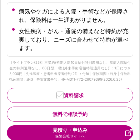
病気やケガによる入院・手術などが保障さ
れ、保険料は一生涯あがりません。
女性疾病・がん・通院の備えなど特約が充
実しており、ニーズに合わせて特約が選べ
ます。
【ライトプラン(25)】主契約(初期入院10日給付特則適用なし、疾病入院給付
金の特則適用なし、60日型、I型(外来手術増額特則適用なし))：1日につき
5,000円 | 先進医療・患者申出療養特約(21) ：付加 | 保険期間：終身 | 保険料
払込期間：終身 | 募集文書番号：HP-M311-772-26079399(2026.6.25)
資料請求
無料で相談予約
見積り・申込み
保険会社サイトへ