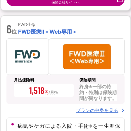
保険会社サイトへ
6
FWD生命
位
FWD医療Ⅱ＜Web専用＞
月払保険料
保険期間
終身※一部の特
1,518
約・特則は保険期
円
間が異なります。
プランの中身を見る
病気やケガによる入院・手術※を一生涯保