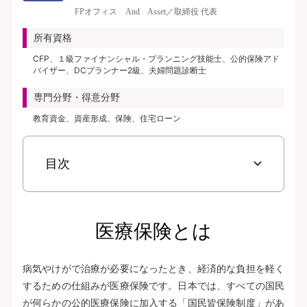
き、保険料払込免除特約なし、初期入院10日給付特則付き、三大疾病支払日数
FPオフィス And Asset／取締役 代表
無制限延長特則付き | | 保険期間：終身（総合先進医療特約は10年） | 保険料
払込期間：終身（総合先進医療特約は10年） | 募集文書番号：AFH277-
所有資格
2025-0355 2月17日(280217)
CFP、１級ファイナンシャル・プランニング技能士、公的保険アド
バイザー、DCプランナー2級、夫婦問題診断士
資料請求
専門分野・得意分野
無料で相談予約
教育資金、資産形成、保険、住宅ローン
見積り・申込み
目次
保険会社サイトへ
医療保険とは
病気やけがで治療が必要になったとき、経済的な負担を軽く
するための仕組みが医療保険です。日本では、すべての国民
が何らかの公的医療保険に加入する「国民皆保険制度」があ