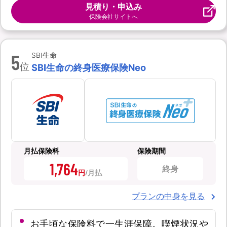
見積り・申込み
保険会社サイトへ
5
SBI生命
位
SBI生命の終身医療保険Neo
月払保険料
保険期間
1,764
終身
円
プランの中身を見る
お手頃な保険料で一生涯保障。喫煙状況や