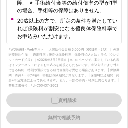
障。 ※ 手術給付金等の給付倍率の型が1型
の場合、手術等の保障はありません。
20歳以上の方で、所定の条件を満たしてい
れば保険料が割安になる優良体保険料率で
お申込みいただけます。
FWD医療Ⅱ＜Web専用＞ ｜ 入院給付金日額 5,000円（60日型・2型）｜ 先進
医療特約付加 ｜ 適用料率：優良体保険料率｜保険料払込方法：月払（クレジ
ットカード払扱）｜※2026年3月2日現在｜※このページでご案内している内容
はインターネットによるお申込みを前提としたものです。申込方法により付加
できる特約・特則や選択できる給付金額等が異なる場合があります。 | 保険期
間：終身※一部の特約・特則は保険期間が異なります。 | 保険料払込期間：終
身※申込方法によって異なります。また、一部の特約・特則は異なります。 |
募集文書番号：FLI-C50437-2602
資料請求
無料で相談予約