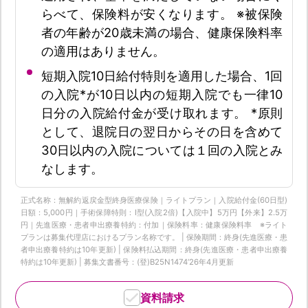
らべて、保険料が安くなります。 ※被保険
者の年齢が20歳未満の場合、健康保険料率
の適用はありません。
短期入院10日給付特則を適用した場合、1回
の入院*が10日以内の短期入院でも一律10
日分の入院給付金が受け取れます。 *原則
として、退院日の翌日からその日を含めて
30日以内の入院については１回の入院とみ
なします。
正式名称：無解約返戻金型終身医療保険｜ライトプラン｜入院給付金(60日型)
日額：5,000円｜手術保障特則：Ⅰ型(入院2倍)【入院中】5万円【外来】2.5万
円｜先進医療・患者申出療養特約：付加｜保険料率：健康保険料率 ※ライト
プランは募集代理店におけるプラン名称です。 | 保険期間：終身(先進医療・患
者申出療養特約は10年更新) | 保険料払込期間：終身(先進医療・患者申出療養
特約は10年更新) | 募集文書番号：(登)B25N1474‘26年4月更新
資料請求