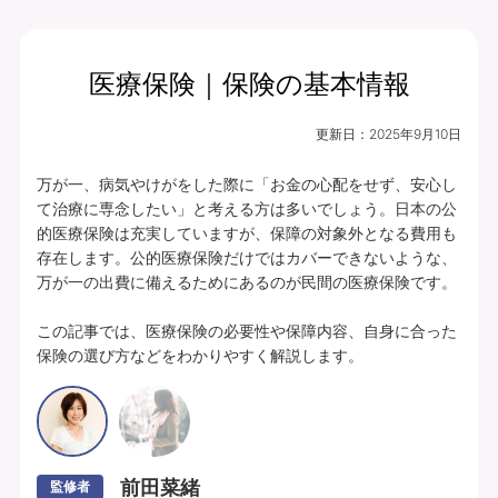
医療保険｜保険の基本情報
月払保険料
保険期間
終身（総合先進医
3,984
更新日：
2025年9月10日
円
療特約は10年）
万が一、病気やけがをした際に「お金の心配をせず、安心し
プランの中身を見る
て治療に専念したい」と考える方は多いでしょう。日本の公
的医療保険は充実していますが、保障の対象外となる費用も
入院・手術・放射線治療、通院・先進医療
存在します。公的医療保険だけではカバーできないような、
万が一の出費に備えるためにあるのが民間の医療保険です。

に備えられます。
豊富な特約ラインナップからお客さまのニ
この記事では、医療保険の必要性や保障内容、自身に合った
保険の選び方などをわかりやすく解説します。
ーズに合わせて保障を充実させることがで
きます。
あんしんパレット｜ていばん医療｜保険料払方タイプ：定額タイプ｜個別取扱
｜入院給付金日額5,000円（60日型）、通院給付金日額5,000円、手術・放射
線治療給付金特約 5万円(外来手術給付割合：100％)、総合先進医療特約付
前田菜緒
監修者