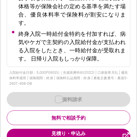
体格等が保険会社の定める基準を満たす場
合、優良体料率で保険料が割安になりま
す。
終身入院一時給付金特約を付加すれば、病
気やケガで主契約の入院給付金が支払われ
る入院をしたとき、一時給付金が受取れま
す。 日帰り入院もしっかり保障。
入院給付金日額：5,000円(60日)｜先進医療特約(2022) | 口座振替月払 | 優良
体料率適用 | 保険期間：終身 | 保険料払込期間：終身 | 募集文書番号：募資S-
2607-408-DB
資料請求
無料で相談予約
見積り・申込み