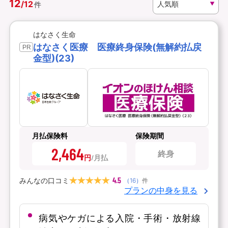
12
/
12
件
資料請求
訪問相談
はなさく生命
（無料）
（無料）
はなさく医療 医療終身保険(無解約払戻
PR
金型)(23)
イオンカード会員さま専用保険
月払保険料
保険期間
2,464
終身
円
4.5
みんなの口コミ
（
16
）
件
プランの中身を見る
病気やケガによる入院・手術・放射線