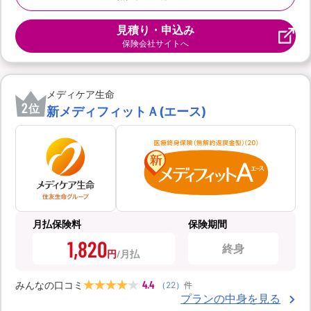
見積り・申込み
保険会社サイトへ
メディケア生命
2
位
新メディフィットＡ(エース)
月払保険料
保険期間
1,820
終身
円
4.4
みんなの口コミ
（
22
）
件
プランの中身を見る