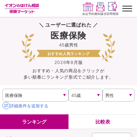
＼ ユーザーに選ばれた ／
ランキングから探す
医療保険
45歳男性
保険を比較する
おすすめ人気ランキング
保険会社から探す
2026年8月版
おすすめ・人気の商品を
クリック
が
多い順番にランキング形式でご紹介します。
イオンカード会員さま専用保険
キャンペーン一覧
詳細条件を追加する
コラム
ランキング
比較表
イオングループ従業員さま向け