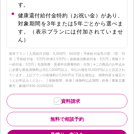
す。
健康還付給付金特約（お祝い金）があり、
対象期間を3年または5年ごとから選べま
す。（表示プランには付加されていませ
ん）
基本プラン｜入院給付日額：5,000円・60日型｜手術給付金等の型：Ⅰ型・10
倍 ｜手術給付金：5万円(外来2.5万円)｜放射線治療給付金：5万円｜骨髄ドナ
ー給付金：5万円｜先進医療・患者申出療養特約：付加｜※この商品のお申込み
に必要な最低保険料は月払1,000円以上、年払の場合10,000円以上と設定され
ています。上記プランの保険料が1,000円を下回る場合は、保障内容を修正の
うえお申込みください。 | 保険期間：終身 | 保険料払込期間：終身 | 募集文書
番号：募補07416-20260205
資料請求
無料で相談予約