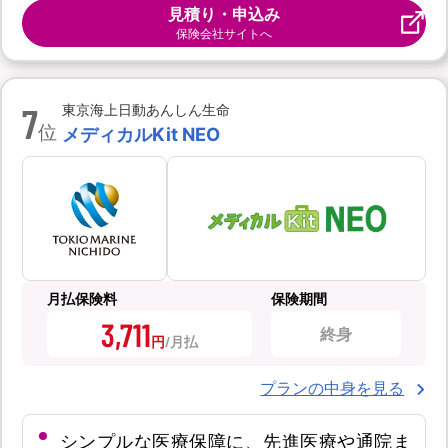
見積り・申込み
保険会社サイトへ
7
東京海上日動あんしん生命
位
メディカルKit NEO
月払保険料
保険期間
3,711
終身
円
プランの中身を見る
シンプルな医療保障に、先進医療や通院ま