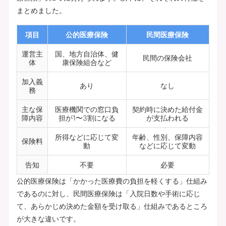
まとめました。
項目
公的医療保険
民間医療保険
運営主
国、地方自治体、健
民間の保険会社
体
康保険組合など
加入義
あり
なし
務
主な保
医療機関での窓口負
契約時に決めた給付金
障内容
担が1〜3割になる
が支払われる
所得などに応じて変
年齢、性別、保障内容
保険料
動
などに応じて変動
告知
不要
必要
公的医療保険は「かかった医療費の負担を軽くする」仕組み
であるのに対し、民間医療保険は「入院日数や手術に応じ
て、あらかじめ決めた金額を受け取る」仕組みであるところ
が大きな違いです。