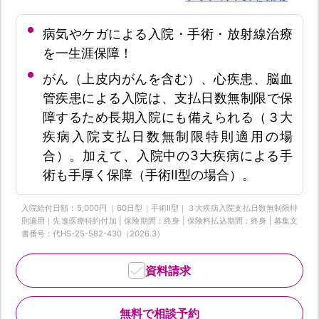
病気やケガによる入院・手術・放射線治療
を一生涯保障！
がん（上皮内がんを含む）、心疾患、脳血
管疾患による入院は、支払日数無制限で保
障するため長期入院にも備えられる（３大
疾病入院支払日数無制限特則適用の場
合）。加えて、入院中の3大疾病による手
術も手厚く保障（手術Ⅱ型の場合）。
入院給付日額：5,000円 ｜60日型｜手術Ⅱ型｜３大疾病入院支払日数無制限特
則適用｜先進医療特約付加 | 保険期間：終身 | 保険料払込期間：終身 | 募集文
書番号：代HS-25-582-430（2026.3）
資料請求
無料で相談予約