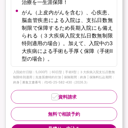
治療を一生涯保障！
がん（上皮内がんを含む）、心疾患、
脳血管疾患による入院は、支払日数無
制限で保障するため長期入院にも備え
られる（３大疾病入院支払日数無制限
特則適用の場合）。加えて、入院中の3
大疾病による手術も手厚く保障（手術Ⅱ
型の場合）。
入院給付日額：5,000円 ｜60日型｜手術Ⅱ型｜３大疾病入院支払日数無
制限特則適用｜先進医療特約付加 | 保険期間：終身 | 保険料払込期間：
終身 | 募集文書番号：代HS-25-582-430（2026.3）
資料請求
無料で相談予約