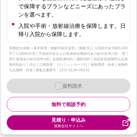
で保障するプランなどニーズにあったプラ
ンを選べます。
入院や手術・放射線治療を保障します。日
帰り入院から保障します。
医療総合保険（基本保障・無解約返戻金型）[無配当] | 入院給付金日額5,000
円 | 1入院60日型 | 手術給付金および放射線治療給付金の給付倍率の型：I型 |
死亡保険金の給付倍率0倍 | 先進医療特約 | 通院特約 | 特定疾病保険料払込免
除特則あり | 月払 | 口座振替・クレジットカード払 | 保険期間：終身 | 保険料
払込期間：終身 | 募集文書番号：2512-KL08-H0242
資料請求
無料で相談予約
見積り・申込み
保険会社サイトへ