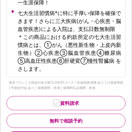
一生涯保障！
七大生活習慣病*に特に手厚い保障を確保で
きます！さらに三大疾病(がん・心疾患・脳
血管疾患)による入院は、支払日数無制限
＊この商品における約款所定の七大生活習
慣病とは、①がん（悪性新生物・上皮内新
生物）②心疾患③脳血管疾患④糖尿病
⑤高血圧性疾患⑥肝硬変⑦慢性腎臓病 を
さします。
基本プラン | 入院給付金日額:5,000円コース | 先進医療保障:あり | 口座振替扱
| 手術給付金:あり | 保険期間：終身 | 保険料払込期間：終身
資料請求
無料で相談予約