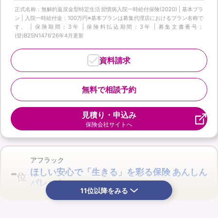
正式名称：無解約返戻金型特定生活習慣病入院一時給付保険(2020) | 基本プラ
ン | 入院一時給付金：100万円※基本プランは募集代理店におけるプラン名称で
す。 | 保険期間：3年 | 保険料払込期間：3年 | 募集文書番号：
(登)B25N1476‘26年4月更新
資料請求
無料で相談予約
見積り・申込み
保険会社サイトへ
アフラック
-
ほしい安心で「生きる」を彩る保険 あんしん
位
パレット
11位以降をみる