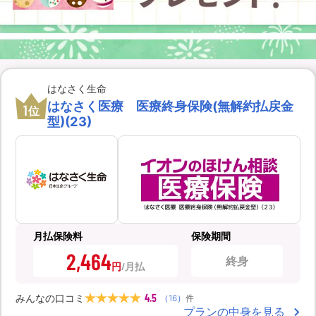
はなさく生命
はなさく医療 医療終身保険(無解約払戻金
1
位
型)(23)
月払保険料
保険期間
2,464
終身
円
4.5
みんなの口コミ
（
16
）
件
プランの中身を見る