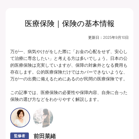
医療保険｜保険の基本情報
月払保険料
保険期間
終身（総合先進医
3,599
更新日：
2025年9月10日
円
療特約は10年）
万が一、病気やけがをした際に「お金の心配をせず、安心し
プランの中身を見る
て治療に専念したい」と考える方は多いでしょう。日本の公
的医療保険は充実していますが、保障の対象外となる費用も
入院・手術・放射線治療、通院・先進医療
存在します。公的医療保険だけではカバーできないような、
万が一の出費に備えるためにあるのが民間の医療保険です。

に備えられます。
豊富な特約ラインナップからお客さまのニ
この記事では、医療保険の必要性や保障内容、自身に合った
保険の選び方などをわかりやすく解説します。
ーズに合わせて保障を充実させることがで
きます。
あんしんパレット｜ていばん医療｜保険料払方タイプ：定額タイプ｜個別取扱
｜入院給付金日額5,000円（60日型）、通院給付金日額5,000円、手術・放射
線治療給付金特約 5万円(外来手術給付割合：100％)、総合先進医療特約付
前田菜緒
監修者