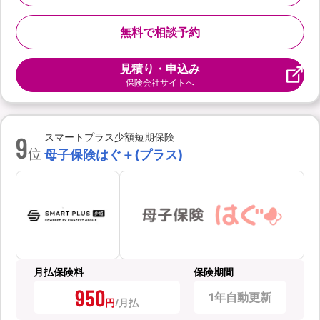
無料で相談予約
見積り・申込み
保険会社サイトへ
9
スマートプラス少額短期保険
位
母子保険はぐ＋(プラス)
月払保険料
保険期間
950
1年自動更新
円