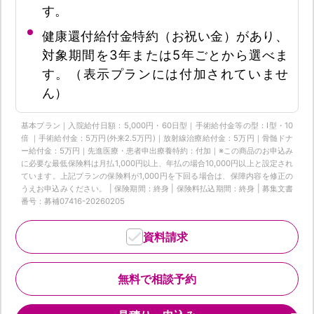
す。
健康還付給付金特約（お祝い金）があり、
対象期間を3年または5年ごとから選べま
す。（表示プランには付加されていませ
ん）
基本プラン｜入院給付日額：5,000円・60日型｜手術給付金等の型：Ⅰ型・10
倍 ｜手術給付金：5万円(外来2.5万円)｜放射線治療給付金：5万円｜骨髄ドナ
ー給付金：5万円｜先進医療・患者申出療養特約：付加｜※この商品のお申込み
に必要な最低保険料は月払1,000円以上、年払の場合10,000円以上と設定され
ています。上記プランの保険料が1,000円を下回る場合は、保障内容を修正の
うえお申込みください。 | 保険期間：終身 | 保険料払込期間：終身 | 募集文書
番号：募補07416-20260205
資料請求
無料で相談予約