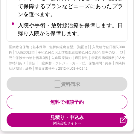
で保障するプランなどニーズにあったプラ
ンを選べます。
入院や手術・放射線治療を保障します。日
帰り入院から保障します。
医療総合保険（基本保障・無解約返戻金型）[無配当] | 入院給付金日額5,000
円 | 1入院60日型 | 手術給付金および放射線治療給付金の給付倍率の型：I型 |
死亡保険金の給付倍率0倍 | 先進医療特約 | 通院特約 | 特定疾病保険料払込免
除特則あり | 月払 | 口座振替・クレジットカード払 | 保険期間：終身 | 保険料
払込期間：終身 | 募集文書番号：2512-KL08-H0242
資料請求
無料で相談予約
見積り・申込み
保険会社サイトへ