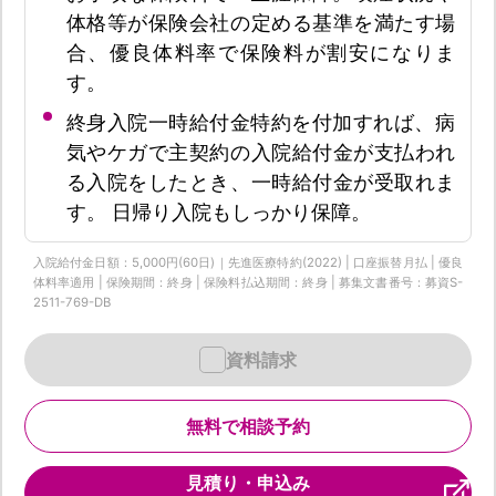
体格等が保険会社の定める基準を満たす場
合、優良体料率で保険料が割安になりま
す。
終身入院一時給付金特約を付加すれば、病
気やケガで主契約の入院給付金が支払われ
る入院をしたとき、一時給付金が受取れま
す。 日帰り入院もしっかり保障。
入院給付金日額：5,000円(60日)｜先進医療特約(2022) | 口座振替月払 | 優良
体料率適用 | 保険期間：終身 | 保険料払込期間：終身 | 募集文書番号：募資S-
2511-769-DB
資料請求
無料で相談予約
見積り・申込み