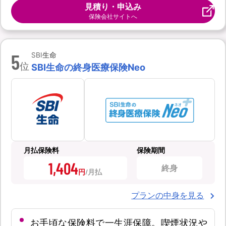
見積り・申込み
保険会社サイトへ
5
SBI生命
位
SBI生命の終身医療保険Neo
月払保険料
保険期間
1,404
終身
円
プランの中身を見る
お手頃な保険料で一生涯保障。喫煙状況や