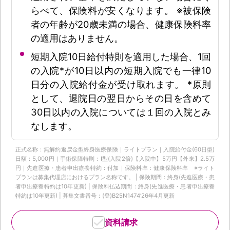
らべて、保険料が安くなります。 ※被保険
者の年齢が20歳未満の場合、健康保険料率
の適用はありません。
短期入院10日給付特則を適用した場合、1回
の入院*が10日以内の短期入院でも一律10
日分の入院給付金が受け取れます。 *原則
として、退院日の翌日からその日を含めて
30日以内の入院については１回の入院とみ
なします。
正式名称：無解約返戻金型終身医療保険｜ライトプラン｜入院給付金(60日型)
日額：5,000円｜手術保障特則：Ⅰ型(入院2倍)【入院中】5万円【外来】2.5万
円｜先進医療・患者申出療養特約：付加｜保険料率：健康保険料率 ※ライト
プランは募集代理店におけるプラン名称です。 | 保険期間：終身(先進医療・患
者申出療養特約は10年更新) | 保険料払込期間：終身(先進医療・患者申出療養
特約は10年更新) | 募集文書番号：(登)B25N1474‘26年4月更新
資料請求