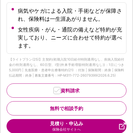
病気やケガによる入院・手術などが保障さ
れ、保険料は一生涯あがりません。
女性疾病・がん・通院の備えなど特約が充
実しており、ニーズに合わせて特約が選べ
ます。
【ライトプラン(25)】主契約(初期入院10日給付特則適用なし、疾病入院給付
金の特則適用なし、60日型、I型(外来手術増額特則適用なし))：1日につき
5,000円 | 先進医療・患者申出療養特約(21) ：付加 | 保険期間：終身 | 保険料
払込期間：終身 | 募集文書番号：HP-M311-772-26079399(2026.6.25)
資料請求
無料で相談予約
見積り・申込み
保険会社サイトへ