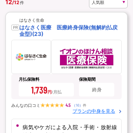
12
/
12
件
資料請求
訪問相談
はなさく生命
（無料）
（無料）
はなさく医療 医療終身保険(無解約払戻
PR
金型)(23)
イオンカード会員さま専用保険
月払保険料
保険期間
1,739
終身
円
4.5
みんなの口コミ
（
16
）
件
プランの中身を見る
病気やケガによる入院・手術・放射線