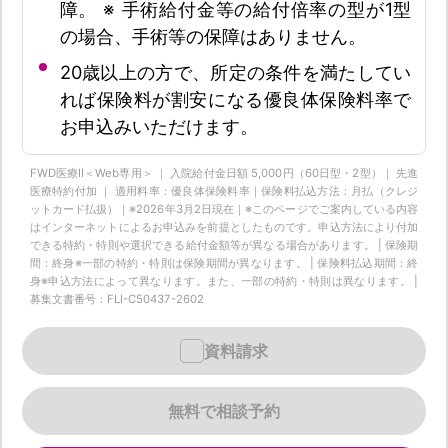
障。 ※ 手術給付金等の給付倍率の型が1型
の場合、手術等の保障はありません。
20歳以上の方で、所定の条件を満たしてい
れば保険料が割安になる優良体保険料率で
お申込みいただけます。
FWD医療Ⅱ＜Web専用＞ ｜ 入院給付金日額 5,000円（60日型・2型）｜ 先進
医療特約付加 ｜ 適用料率：優良体保険料率｜保険料払込方法：月払（クレジ
ットカード払扱）｜※2026年3月2日現在｜※このページでご案内している内容
はインターネットによるお申込みを前提としたものです。申込方法により付加
できる特約・特則や選択できる給付金額等が異なる場合があります。 | 保険期
間：終身※一部の特約・特則は保険期間が異なります。 | 保険料払込期間：終
身※申込方法によって異なります。また、一部の特約・特則は異なります。 |
募集文書番号：FLI-C50437-2602
資料請求
無料で相談予約