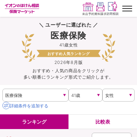
＼ ユーザーに選ばれた ／
ランキングから探す
医療保険
41歳女性
保険を比較する
おすすめ人気ランキング
保険会社から探す
2026年8月版
おすすめ・人気の商品を
クリック
が
多い順番にランキング形式でご紹介します。
イオンカード会員さま専用保険
キャンペーン一覧
詳細条件を追加する
コラム
ランキング
比較表
イオングループ従業員さま向け