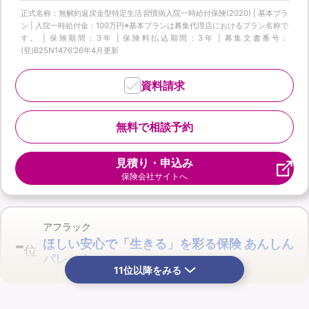
正式名称：無解約返戻金型特定生活習慣病入院一時給付保険(2020) | 基本プラ
ン | 入院一時給付金：100万円※基本プランは募集代理店におけるプラン名称で
す。 | 保険期間：3年 | 保険料払込期間：3年 | 募集文書番号：
(登)B25N1476‘26年4月更新
資料請求
無料で相談予約
見積り・申込み
保険会社サイトへ
アフラック
-
ほしい安心で「生きる」を彩る保険 あんしん
位
パレット
11位以降をみる