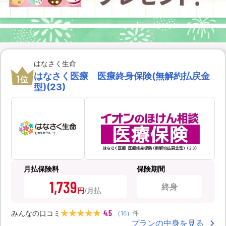
はなさく生命
はなさく医療 医療終身保険(無解約払戻金
1
位
型)(23)
月払保険料
保険期間
1,739
終身
円
4.5
みんなの口コミ
（
16
）
件
プランの中身を見る