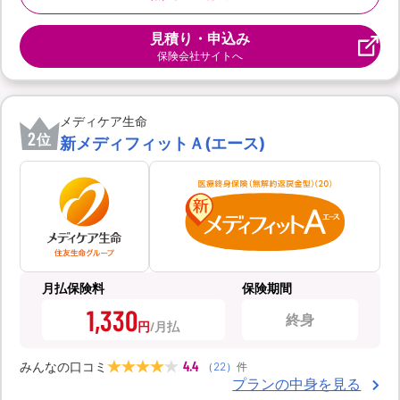
見積り・申込み
保険会社サイトへ
メディケア生命
2
位
新メディフィットＡ(エース)
月払保険料
保険期間
1,330
終身
円
4.4
みんなの口コミ
（
22
）
件
プランの中身を見る