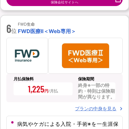
保険会社サイトへ
6
FWD生命
位
FWD医療Ⅱ＜Web専用＞
月払保険料
保険期間
終身※一部の特
1,225
約・特則は保険期
円
間が異なります。
プランの中身を見る
病気やケガによる入院・手術※を一生涯保