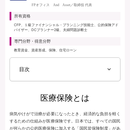
き、保険料払込免除特約なし、初期入院10日給付特則付き、三大疾病支払日数
FPオフィス And Asset／取締役 代表
無制限延長特則付き | | 保険期間：終身（総合先進医療特約は10年） | 保険料
払込期間：終身（総合先進医療特約は10年） | 募集文書番号：AFH277-
所有資格
2025-0355 2月17日(280217)
CFP、１級ファイナンシャル・プランニング技能士、公的保険アド
バイザー、DCプランナー2級、夫婦問題診断士
資料請求
専門分野・得意分野
無料で相談予約
教育資金、資産形成、保険、住宅ローン
見積り・申込み
目次
保険会社サイトへ
医療保険とは
病気やけがで治療が必要になったとき、経済的な負担を軽く
するための仕組みが医療保険です。日本では、すべての国民
が何らかの公的医療保険に加入する「国民皆保険制度」があ