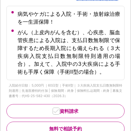
病気やケガによる入院・手術・放射線治療
を一生涯保障！
がん（上皮内がんを含む）、心疾患、脳血
管疾患による入院は、支払日数無制限で保
障するため長期入院にも備えられる（３大
疾病入院支払日数無制限特則適用の場
合）。加えて、入院中の3大疾病による手
術も手厚く保障（手術Ⅱ型の場合）。
入院給付日額：5,000円 ｜60日型｜手術Ⅱ型｜３大疾病入院支払日数無制限特
則適用｜先進医療特約付加 | 保険期間：終身 | 保険料払込期間：終身 | 募集文
書番号：代HS-25-582-430（2026.3）
資料請求
無料で相談予約