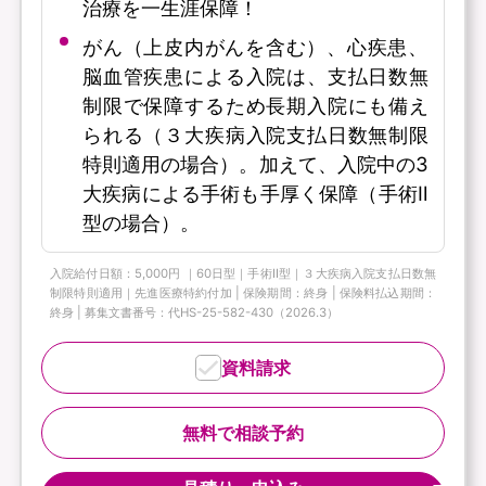
治療を一生涯保障！
がん（上皮内がんを含む）、心疾患、
脳血管疾患による入院は、支払日数無
制限で保障するため長期入院にも備え
られる（３大疾病入院支払日数無制限
特則適用の場合）。加えて、入院中の3
大疾病による手術も手厚く保障（手術Ⅱ
型の場合）。
入院給付日額：5,000円 ｜60日型｜手術Ⅱ型｜３大疾病入院支払日数無
制限特則適用｜先進医療特約付加 | 保険期間：終身 | 保険料払込期間：
終身 | 募集文書番号：代HS-25-582-430（2026.3）
資料請求
無料で相談予約