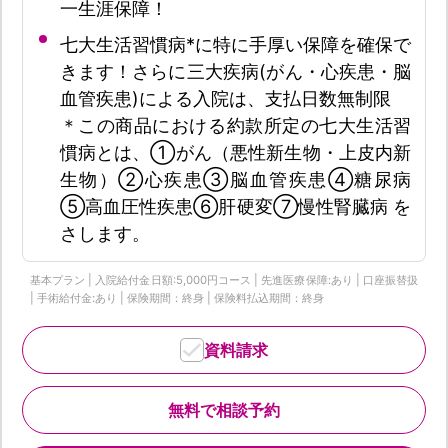
一生涯保障！
七大生活習慣病*に特に手厚い保障を確保で
きます！さらに三大疾病(がん・心疾患・脳
血管疾患)による入院は、支払日数無制限
＊この商品における約款所定の七大生活習
慣病とは、①がん（悪性新生物・上皮内新
生物）②心疾患③脳血管疾患④糖尿病
⑤高血圧性疾患⑥肝硬変⑦慢性腎臓病 を
さします。
基本プラン | 入院給付金日額:5,000円コース | 先進医療保障:あり | 口座振替扱
| 手術給付金:あり | 保険期間：終身 | 保険料払込期間：終身
資料請求
無料で相談予約