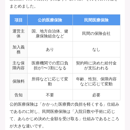
まとめました。
項目
公的医療保険
民間医療保険
運営主
国、地方自治体、健
民間の保険会社
体
康保険組合など
加入義
あり
なし
務
主な保
医療機関での窓口負
契約時に決めた給付金
障内容
担が1〜3割になる
が支払われる
所得などに応じて変
年齢、性別、保障内容
保険料
動
などに応じて変動
告知
不要
必要
公的医療保険は「かかった医療費の負担を軽くする」仕組み
であるのに対し、民間医療保険は「入院日数や手術に応じ
て、あらかじめ決めた金額を受け取る」仕組みであるところ
が大きな違いです。