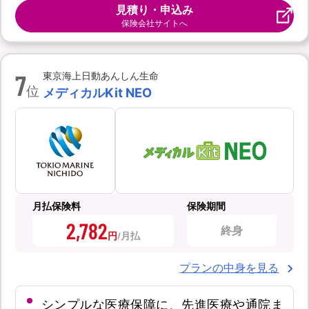
見積り・申込み
保険会社サイトへ
7
東京海上日動あんしん生命
位
メディカルKit NEO
月払保険料
保険期間
2,782
終身
円
プランの中身を見る
シンプルな医療保障に、先進医療や通院ま