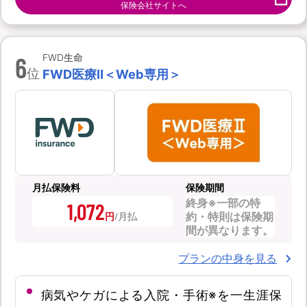
保険会社サイトへ
6
FWD生命
位
FWD医療Ⅱ＜Web専用＞
月払保険料
保険期間
終身※一部の特
1,072
約・特則は保険期
円
間が異なります。
プランの中身を見る
病気やケガによる入院・手術※を一生涯保