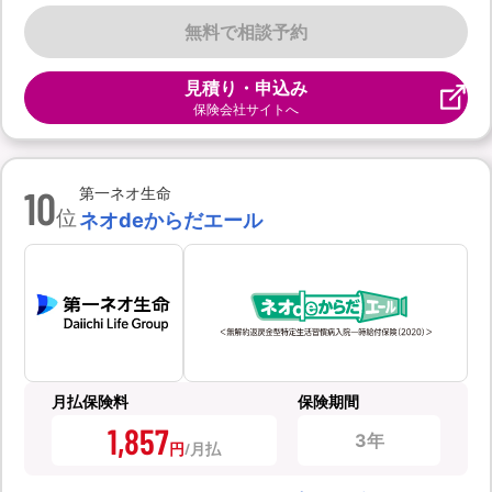
無料で相談予約
見積り・申込み
保険会社サイトへ
10
第一ネオ生命
位
ネオdeからだエール
月払保険料
保険期間
1,857
3年
円