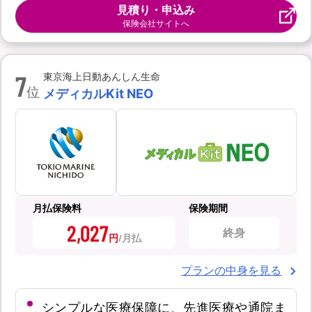
見積り・申込み
保険会社サイトへ
7
東京海上日動あんしん生命
位
メディカルKit NEO
月払保険料
保険期間
2,027
終身
円
プランの中身を見る
シンプルな医療保障に、先進医療や通院ま