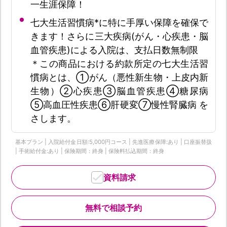
一生涯保障！
七大生活習慣病*に特に手厚い保障を確保で
きます！さらに三大疾病(がん・心疾患・脳
血管疾患)による入院は、支払日数無制限
＊この商品における約款所定の七大生活習
慣病とは、①がん（悪性新生物・上皮内新
生物）②心疾患③脳血管疾患④糖尿病
⑤高血圧性疾患⑥肝硬変⑦慢性腎臓病 を
さします。
基本プラン | 入院給付金日額:5,000円コース | 先進医療保障:あり | 口座振替扱
| 手術給付金:あり | 保険期間：終身 | 保険料払込期間：終身
資料請求
無料で相談予約