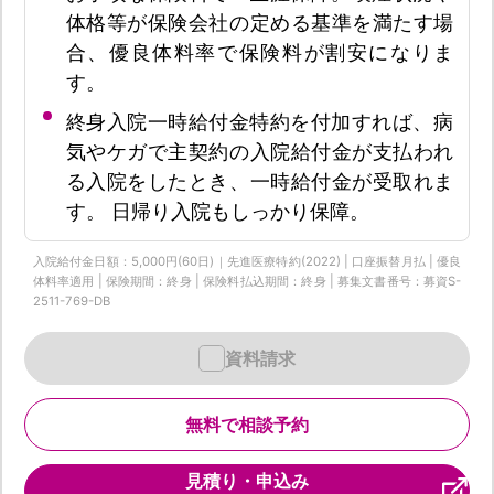
体格等が保険会社の定める基準を満たす場
合、優良体料率で保険料が割安になりま
す。
終身入院一時給付金特約を付加すれば、病
気やケガで主契約の入院給付金が支払われ
る入院をしたとき、一時給付金が受取れま
す。 日帰り入院もしっかり保障。
入院給付金日額：5,000円(60日)｜先進医療特約(2022) | 口座振替月払 | 優良
体料率適用 | 保険期間：終身 | 保険料払込期間：終身 | 募集文書番号：募資S-
2511-769-DB
資料請求
無料で相談予約
見積り・申込み