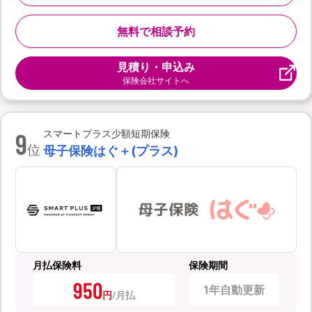
無料で相談予約
見積り・申込み
保険会社サイトへ
9
スマートプラス少額短期保険
位
母子保険はぐ＋(プラス)
月払保険料
保険期間
950
1年自動更新
円