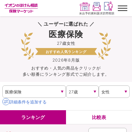
＼ ユーザーに選ばれた ／
ランキングから探す
医療保険
27歳女性
保険を比較する
おすすめ人気ランキング
保険会社から探す
2026年8月版
おすすめ・人気の商品を
クリック
が
多い順番にランキング形式でご紹介します。
イオンカード会員さま専用保険
キャンペーン一覧
詳細条件を追加する
コラム
ランキング
比較表
イオングループ従業員さま向け