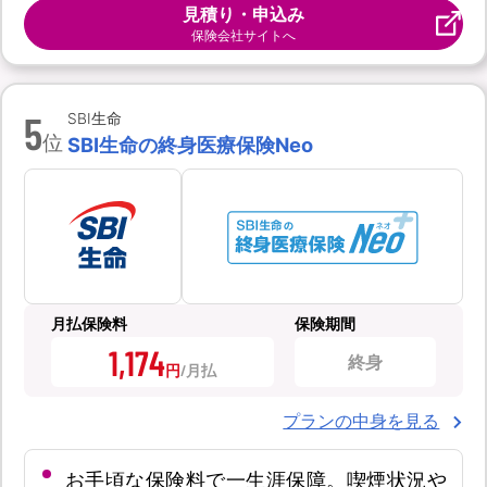
見積り・申込み
保険会社サイトへ
5
SBI生命
位
SBI生命の終身医療保険Neo
月払保険料
保険期間
1,174
終身
円
プランの中身を見る
お手頃な保険料で一生涯保障。喫煙状況や