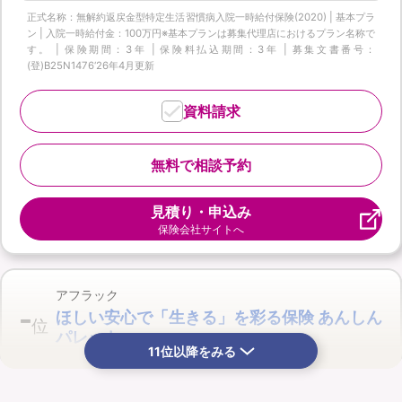
正式名称：無解約返戻金型特定生活習慣病入院一時給付保険(2020) | 基本プラ
ン | 入院一時給付金：100万円※基本プランは募集代理店におけるプラン名称で
す。 | 保険期間：3年 | 保険料払込期間：3年 | 募集文書番号：
(登)B25N1476‘26年4月更新
資料請求
無料で相談予約
見積り・申込み
保険会社サイトへ
アフラック
-
ほしい安心で「生きる」を彩る保険 あんしん
位
パレット
11位以降をみる