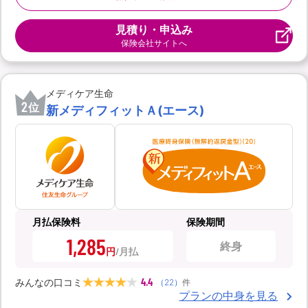
見積り・申込み
保険会社サイトへ
メディケア生命
2
位
新メディフィットＡ(エース)
月払保険料
保険期間
1,285
終身
円
4.4
みんなの口コミ
（
22
）
件
プランの中身を見る