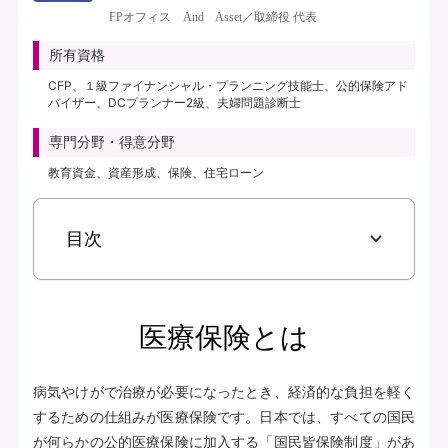
き、保険料払込免除特約なし、初期入院10日給付特則付き、三大疾病支払日数
FPオフィス And Asset／取締役 代表
無制限延長特則付き | | 保険期間：終身（総合先進医療特約は10年） | 保険料
払込期間：終身（総合先進医療特約は10年） | 募集文書番号：AFH277-
所有資格
2025-0355 2月17日(280217)
CFP、１級ファイナンシャル・プランニング技能士、公的保険アド
バイザー、DCプランナー2級、夫婦問題診断士
資料請求
専門分野・得意分野
無料で相談予約
教育資金、資産形成、保険、住宅ローン
見積り・申込み
目次
保険会社サイトへ
医療保険とは
病気やけがで治療が必要になったとき、経済的な負担を軽く
するための仕組みが医療保険です。日本では、すべての国民
が何らかの公的医療保険に加入する「国民皆保険制度」があ