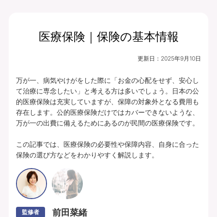
医療保険｜保険の基本情報
月払保険料
保険期間
終身（総合先進医
3,094
更新日：
2025年9月10日
円
療特約は10年）
万が一、病気やけがをした際に「お金の心配をせず、安心し
プランの中身を見る
て治療に専念したい」と考える方は多いでしょう。日本の公
的医療保険は充実していますが、保障の対象外となる費用も
入院・手術・放射線治療、通院・先進医療
存在します。公的医療保険だけではカバーできないような、
万が一の出費に備えるためにあるのが民間の医療保険です。

に備えられます。
豊富な特約ラインナップからお客さまのニ
この記事では、医療保険の必要性や保障内容、自身に合った
保険の選び方などをわかりやすく解説します。
ーズに合わせて保障を充実させることがで
きます。
あんしんパレット｜ていばん医療｜保険料払方タイプ：定額タイプ｜個別取扱
｜入院給付金日額5,000円（60日型）、通院給付金日額5,000円、手術・放射
線治療給付金特約 5万円(外来手術給付割合：100％)、総合先進医療特約付
前田菜緒
監修者