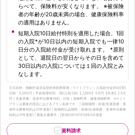
らべて、保険料が安くなります。 ※被保険
者の年齢が20歳未満の場合、健康保険料率
の適用はありません。
短期入院10日給付特則を適用した場合、1回
の入院*が10日以内の短期入院でも一律10
日分の入院給付金が受け取れます。 *原則
として、退院日の翌日からその日を含めて
30日以内の入院については１回の入院とみ
なします。
正式名称：無解約返戻金型終身医療保険｜ライトプラン｜入院給付金(60日型)
日額：5,000円｜手術保障特則：Ⅰ型(入院2倍)【入院中】5万円【外来】2.5万
円｜先進医療・患者申出療養特約：付加｜保険料率：健康保険料率 ※ライト
プランは募集代理店におけるプラン名称です。 | 保険期間：終身(先進医療・患
者申出療養特約は10年更新) | 保険料払込期間：終身(先進医療・患者申出療養
特約は10年更新) | 募集文書番号：(登)B25N1474‘26年4月更新
資料請求