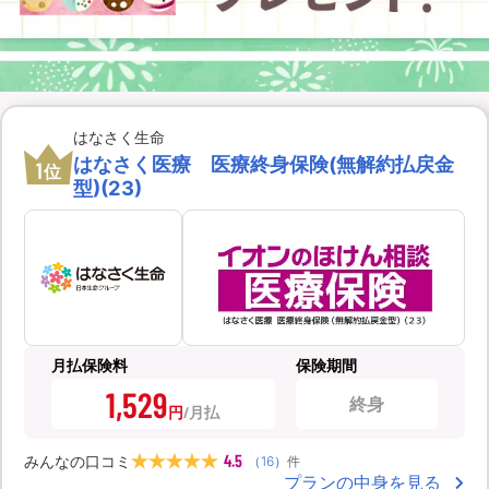
はなさく生命
はなさく医療 医療終身保険(無解約払戻金
1
位
型)(23)
月払保険料
保険期間
1,529
終身
円
4.5
みんなの口コミ
（
16
）
件
プランの中身を見る