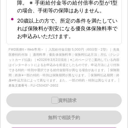
障。 ※ 手術給付金等の給付倍率の型が1型
の場合、手術等の保障はありません。
20歳以上の方で、所定の条件を満たしてい
れば保険料が割安になる優良体保険料率で
お申込みいただけます。
FWD医療Ⅱ＜Web専用＞ ｜ 入院給付金日額 5,000円（60日型・2型）｜ 先進
医療特約付加 ｜ 適用料率：優良体保険料率｜保険料払込方法：月払（クレジ
ットカード払扱）｜※2026年3月2日現在｜※このページでご案内している内容
はインターネットによるお申込みを前提としたものです。申込方法により付加
できる特約・特則や選択できる給付金額等が異なる場合があります。 | 保険期
間：終身※一部の特約・特則は保険期間が異なります。 | 保険料払込期間：終
身※申込方法によって異なります。また、一部の特約・特則は異なります。 |
募集文書番号：FLI-C50437-2602
資料請求
無料で相談予約