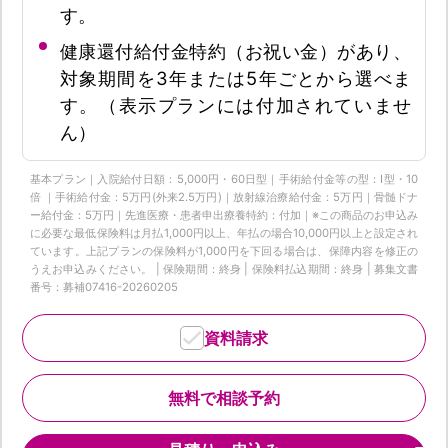
す。
健康還付給付金特約（お祝い金）があり、
対象期間を3年または5年ごとから選べま
す。（表示プランには付加されていませ
ん）
基本プラン｜入院給付日額：5,000円・60日型｜手術給付金等の型：Ⅰ型・10
倍 ｜手術給付金：5万円(外来2.5万円)｜放射線治療給付金：5万円｜骨髄ドナ
ー給付金：5万円｜先進医療・患者申出療養特約：付加｜※この商品のお申込み
に必要な最低保険料は月払1,000円以上、年払の場合10,000円以上と設定され
ています。上記プランの保険料が1,000円を下回る場合は、保障内容を修正の
うえお申込みください。 | 保険期間：終身 | 保険料払込期間：終身 | 募集文書
番号：募補07416-20260205
資料請求
無料で相談予約