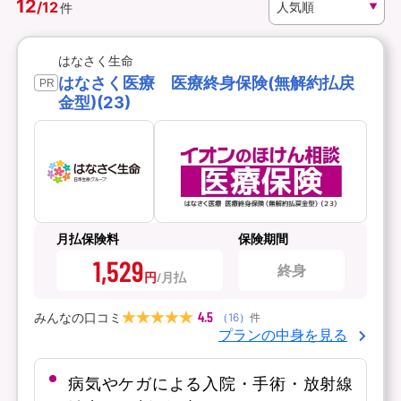
12
/
12
件
資料請求
訪問相談
はなさく生命
（無料）
（無料）
はなさく医療 医療終身保険(無解約払戻
PR
金型)(23)
イオンカード会員さま専用保険
月払保険料
保険期間
1,529
終身
円
4.5
みんなの口コミ
（
16
）
件
プランの中身を見る
病気やケガによる入院・手術・放射線