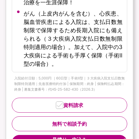
治療を一生涯保障！
がん（上皮内がんを含む）、心疾患、
脳血管疾患による入院は、支払日数無
制限で保障するため長期入院にも備え
られる（３大疾病入院支払日数無制限
特則適用の場合）。加えて、入院中の3
大疾病による手術も手厚く保障（手術Ⅱ
型の場合）。
入院給付日額：5,000円 ｜60日型｜手術Ⅱ型｜３大疾病入院支払日数無
制限特則適用｜先進医療特約付加 | 保険期間：終身 | 保険料払込期間：
終身 | 募集文書番号：代HS-25-582-430（2026.3）
資料請求
無料で相談予約