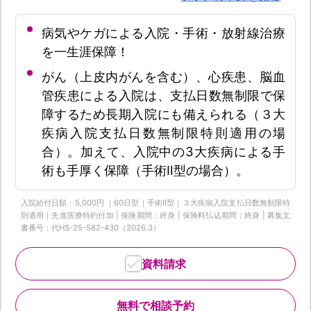
病気やケガによる入院・手術・放射線治療
を一生涯保障！
がん（上皮内がんを含む）、心疾患、脳血
管疾患による入院は、支払日数無制限で保
障するため長期入院にも備えられる（３大
疾病入院支払日数無制限特則適用の場
合）。加えて、入院中の3大疾病による手
術も手厚く保障（手術Ⅱ型の場合）。
入院給付日額：5,000円 ｜60日型｜手術Ⅱ型｜３大疾病入院支払日数無制限特
則適用｜先進医療特約付加 | 保険期間：終身 | 保険料払込期間：終身 | 募集文
書番号：代HS-25-582-430（2026.3）
資料請求
無料で相談予約