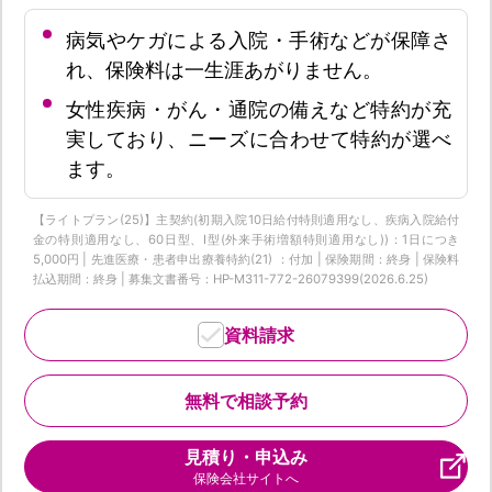
病気やケガによる入院・手術などが保障さ
れ、保険料は一生涯あがりません。
女性疾病・がん・通院の備えなど特約が充
実しており、ニーズに合わせて特約が選べ
ます。
【ライトプラン(25)】主契約(初期入院10日給付特則適用なし、疾病入院給付
金の特則適用なし、60日型、I型(外来手術増額特則適用なし))：1日につき
5,000円 | 先進医療・患者申出療養特約(21) ：付加 | 保険期間：終身 | 保険料
払込期間：終身 | 募集文書番号：HP-M311-772-26079399(2026.6.25)
資料請求
無料で相談予約
見積り・申込み
保険会社サイトへ