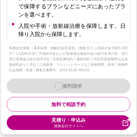
で保障するプランなどニーズにあったプラ
ンを選べます。
入院や手術・放射線治療を保障します。日
帰り入院から保障します。
医療総合保険（基本保障・無解約返戻金型）[無配当] | 入院給付金日額5,000
円 | 1入院60日型 | 手術給付金および放射線治療給付金の給付倍率の型：I型 |
死亡保険金の給付倍率0倍 | 先進医療特約 | 通院特約 | 特定疾病保険料払込免
除特則あり | 月払 | 口座振替・クレジットカード払 | 保険期間：終身 | 保険料
払込期間：終身 | 募集文書番号：2512-KL08-H0242
資料請求
無料で相談予約
見積り・申込み
保険会社サイトへ