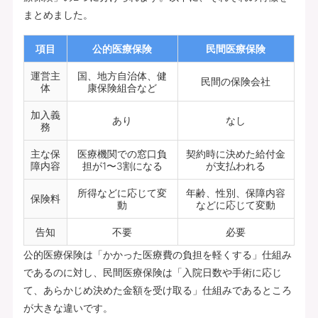
まとめました。
項目
公的医療保険
民間医療保険
運営主
国、地方自治体、健
民間の保険会社
体
康保険組合など
加入義
あり
なし
務
主な保
医療機関での窓口負
契約時に決めた給付金
障内容
担が1〜3割になる
が支払われる
所得などに応じて変
年齢、性別、保障内容
保険料
動
などに応じて変動
告知
不要
必要
公的医療保険は「かかった医療費の負担を軽くする」仕組み
であるのに対し、民間医療保険は「入院日数や手術に応じ
て、あらかじめ決めた金額を受け取る」仕組みであるところ
が大きな違いです。