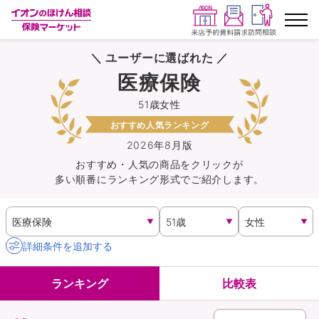
＼ ユーザーに選ばれた ／
ランキングから探す
医療保険
51歳女性
保険を比較する
おすすめ人気ランキング
保険会社から探す
2026年8月版
おすすめ・人気の商品を
クリック
が
多い順番にランキング形式でご紹介します。
イオンカード会員さま専用保険
キャンペーン一覧
詳細条件を追加する
コラム
ランキング
比較表
イオングループ従業員さま向け