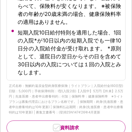
らべて、保険料が安くなります。 ※被保険
者の年齢が20歳未満の場合、健康保険料率
の適用はありません。
短期入院10日給付特則を適用した場合、1回
の入院*が10日以内の短期入院でも一律10
日分の入院給付金が受け取れます。 *原則
として、退院日の翌日からその日を含めて
30日以内の入院については１回の入院とみ
なします。
正式名称：無解約返戻金型終身医療保険｜ライトプラン｜入院給付金(60日型)
日額：5,000円｜手術保障特則：Ⅰ型(入院2倍)【入院中】5万円【外来】2.5万
円｜先進医療・患者申出療養特約：付加｜保険料率：健康保険料率 ※ライト
プランは募集代理店におけるプラン名称です。 | 保険期間：終身(先進医療・患
者申出療養特約は10年更新) | 保険料払込期間：終身(先進医療・患者申出療養
特約は10年更新) | 募集文書番号：(登)B25N1474‘26年4月更新
資料請求