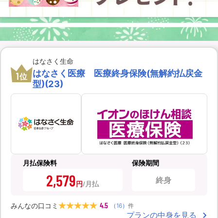
はなさく生命
はなさく医療 医療終身保険(無解約払戻金
1
位
型)(23)
月払保険料
保険期間
2,579
終身
円
4.5
みんなの口コミ
（
16
）
件
プランの中身を見る