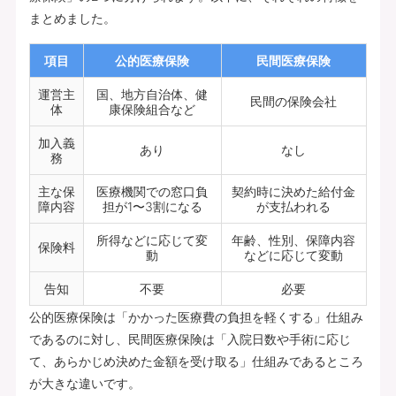
まとめました。
項目
公的医療保険
民間医療保険
運営主
国、地方自治体、健
民間の保険会社
体
康保険組合など
加入義
あり
なし
務
主な保
医療機関での窓口負
契約時に決めた給付金
障内容
担が1〜3割になる
が支払われる
所得などに応じて変
年齢、性別、保障内容
保険料
動
などに応じて変動
告知
不要
必要
公的医療保険は「かかった医療費の負担を軽くする」仕組み
であるのに対し、民間医療保険は「入院日数や手術に応じ
て、あらかじめ決めた金額を受け取る」仕組みであるところ
が大きな違いです。