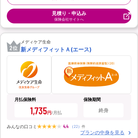
見積り・申込み
保険会社サイトへ
メディケア生命
2
位
新メディフィットＡ(エース)
月払保険料
保険期間
1,735
終身
円
4.4
みんなの口コミ
（
22
）
件
プランの中身を見る