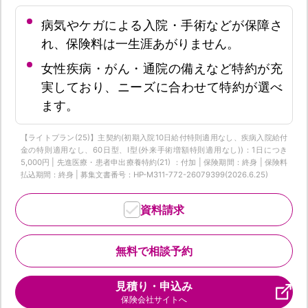
病気やケガによる入院・手術などが保障さ
れ、保険料は一生涯あがりません。
女性疾病・がん・通院の備えなど特約が充
実しており、ニーズに合わせて特約が選べ
ます。
【ライトプラン(25)】主契約(初期入院10日給付特則適用なし、疾病入院給付
金の特則適用なし、60日型、I型(外来手術増額特則適用なし))：1日につき
5,000円 | 先進医療・患者申出療養特約(21) ：付加 | 保険期間：終身 | 保険料
払込期間：終身 | 募集文書番号：HP-M311-772-26079399(2026.6.25)
資料請求
無料で相談予約
見積り・申込み
保険会社サイトへ