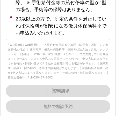
障。 ※ 手術給付金等の給付倍率の型が1型
の場合、手術等の保障はありません。
20歳以上の方で、所定の条件を満たしてい
れば保険料が割安になる優良体保険料率で
お申込みいただけます。
FWD医療Ⅱ＜Web専用＞ ｜ 入院給付金日額 5,000円（60日型・2型）｜ 先進
医療特約付加 ｜ 適用料率：優良体保険料率｜保険料払込方法：月払（クレジ
ットカード払扱）｜※2026年3月2日現在｜※このページでご案内している内容
はインターネットによるお申込みを前提としたものです。申込方法により付加
できる特約・特則や選択できる給付金額等が異なる場合があります。 | 保険期
間：終身※一部の特約・特則は保険期間が異なります。 | 保険料払込期間：終
身※申込方法によって異なります。また、一部の特約・特則は異なります。 |
募集文書番号：FLI-C50437-2602
資料請求
無料で相談予約