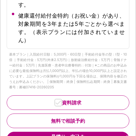
す。
健康還付給付金特約（お祝い金）があり、
対象期間を3年または5年ごとから選べま
す。（表示プランには付加されていませ
ん）
基本プラン｜入院給付日額：5,000円・60日型｜手術給付金等の型：Ⅰ型・10
倍 ｜手術給付金：5万円(外来2.5万円)｜放射線治療給付金：5万円｜骨髄ドナ
ー給付金：5万円｜先進医療・患者申出療養特約：付加｜※この商品のお申込み
に必要な最低保険料は月払1,000円以上、年払の場合10,000円以上と設定され
ています。上記プランの保険料が1,000円を下回る場合は、保障内容を修正の
うえお申込みください。 | 保険期間：終身 | 保険料払込期間：終身 | 募集文書
番号：募補07416-20260205
資料請求
無料で相談予約