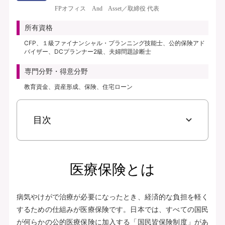
き、保険料払込免除特約なし、初期入院10日給付特則付き、三大疾病支払日数
FPオフィス And Asset／取締役 代表
無制限延長特則付き | | 保険期間：終身（総合先進医療特約は10年） | 保険料
払込期間：終身（総合先進医療特約は10年） | 募集文書番号：AFH277-
所有資格
2025-0355 2月17日(280217)
CFP、１級ファイナンシャル・プランニング技能士、公的保険アド
バイザー、DCプランナー2級、夫婦問題診断士
資料請求
専門分野・得意分野
無料で相談予約
教育資金、資産形成、保険、住宅ローン
見積り・申込み
目次
保険会社サイトへ
医療保険とは
病気やけがで治療が必要になったとき、経済的な負担を軽く
するための仕組みが医療保険です。日本では、すべての国民
が何らかの公的医療保険に加入する「国民皆保険制度」があ