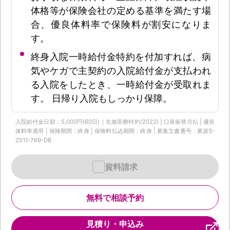
体格等が保険会社の定める基準を満たす場
合、優良体料率で保険料が割安になりま
す。
終身入院一時給付金特約を付加すれば、病
気やケガで主契約の入院給付金が支払われ
る入院をしたとき、一時給付金が受取れま
す。 日帰り入院もしっかり保障。
入院給付金日額：5,000円(60日)｜先進医療特約(2022) | 口座振替月払 | 優良
体料率適用 | 保険期間：終身 | 保険料払込期間：終身 | 募集文書番号：募資S-
2511-769-DB
資料請求
無料で相談予約
見積り・申込み