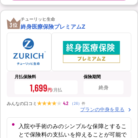
チューリッヒ生命
3
位
終身医療保険プレミアムZ
月払保険料
保険期間
1,699
終身
円
4.2
みんなの口コミ
（
26
）
件
プランの中身を見る
入院や手術のみのシンプルな保障とするこ
とで保険料の支払いを抑えることが可能で