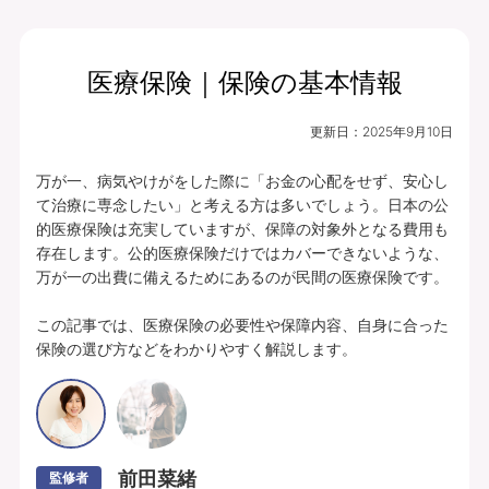
医療保険｜保険の基本情報
月払保険料
保険期間
終身（総合先進医
4,199
更新日：
2025年9月10日
円
療特約は10年）
万が一、病気やけがをした際に「お金の心配をせず、安心し
プランの中身を見る
て治療に専念したい」と考える方は多いでしょう。日本の公
的医療保険は充実していますが、保障の対象外となる費用も
入院・手術・放射線治療、通院・先進医療
存在します。公的医療保険だけではカバーできないような、
万が一の出費に備えるためにあるのが民間の医療保険です。

に備えられます。
豊富な特約ラインナップからお客さまのニ
この記事では、医療保険の必要性や保障内容、自身に合った
保険の選び方などをわかりやすく解説します。
ーズに合わせて保障を充実させることがで
きます。
あんしんパレット｜ていばん医療｜保険料払方タイプ：定額タイプ｜個別取扱
｜入院給付金日額5,000円（60日型）、通院給付金日額5,000円、手術・放射
線治療給付金特約 5万円(外来手術給付割合：100％)、総合先進医療特約付
前田菜緒
監修者