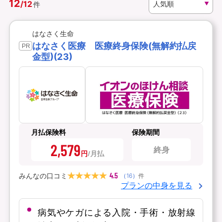
12
/
12
件
資料請求
訪問相談
はなさく生命
（無料）
（無料）
はなさく医療 医療終身保険(無解約払戻
PR
金型)(23)
イオンカード会員さま専用保険
月払保険料
保険期間
2,579
終身
円
4.5
みんなの口コミ
（
16
）
件
プランの中身を見る
病気やケガによる入院・手術・放射線