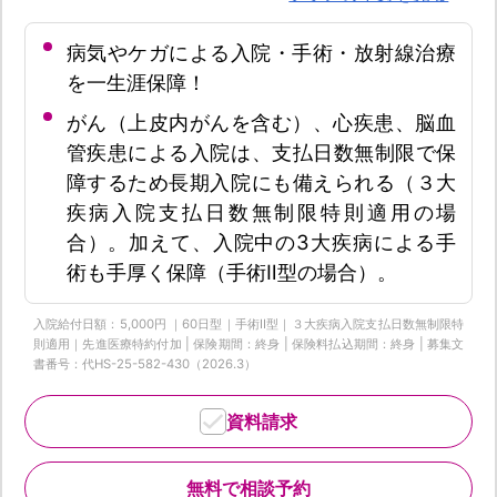
病気やケガによる入院・手術・放射線治療
を一生涯保障！
がん（上皮内がんを含む）、心疾患、脳血
管疾患による入院は、支払日数無制限で保
障するため長期入院にも備えられる（３大
疾病入院支払日数無制限特則適用の場
合）。加えて、入院中の3大疾病による手
術も手厚く保障（手術Ⅱ型の場合）。
入院給付日額：5,000円 ｜60日型｜手術Ⅱ型｜３大疾病入院支払日数無制限特
則適用｜先進医療特約付加 | 保険期間：終身 | 保険料払込期間：終身 | 募集文
書番号：代HS-25-582-430（2026.3）
資料請求
無料で相談予約