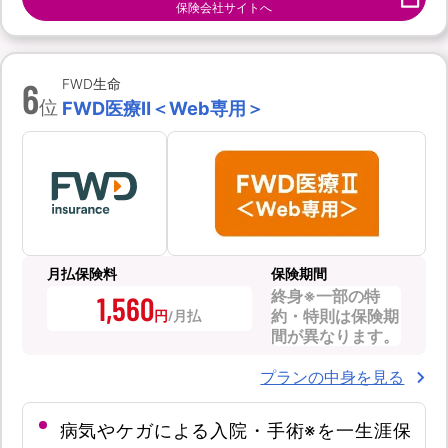
保険会社サイトへ
6
FWD生命
位
FWD医療Ⅱ＜Web専用＞
月払保険料
保険期間
終身※一部の特
1,560
約・特則は保険期
円
間が異なります。
プランの中身を見る
病気やケガによる入院・手術※を一生涯保