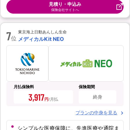
見積り・申込み
保険会社サイトへ
7
東京海上日動あんしん生命
位
メディカルKit NEO
月払保険料
保険期間
3,917
終身
円
プランの中身を見る
シンプルな医療保障に、先進医療や通院ま