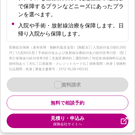
で保障するプランなどニーズにあったプラ
ンを選べます。
入院や手術・放射線治療を保障します。日
帰り入院から保障します。
医療総合保険（基本保障・無解約返戻金型）[無配当] | 入院給付金日額5,000
円 | 1入院60日型 | 手術給付金および放射線治療給付金の給付倍率の型：I型 |
死亡保険金の給付倍率0倍 | 先進医療特約 | 通院特約 | 特定疾病保険料払込免
除特則あり | 月払 | 口座振替・クレジットカード払 | 保険期間：終身 | 保険料
払込期間：終身 | 募集文書番号：2512-KL08-H0242
資料請求
無料で相談予約
見積り・申込み
保険会社サイトへ