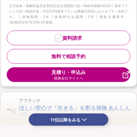
正式名称：無解約返戻金型特定生活習慣病入院一時給付保険(2020) | 基本プラ
ン | 入院一時給付金：100万円※基本プランは募集代理店におけるプラン名称で
す。 | 保険期間：3年 | 保険料払込期間：3年 | 募集文書番号：
(登)B25N1476‘26年4月更新
資料請求
無料で相談予約
見積り・申込み
保険会社サイトへ
アフラック
-
ほしい安心で「生きる」を彩る保険 あんしん
位
パレット
11位以降をみる