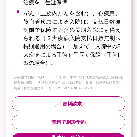
治療を一生涯保障！
がん（上皮内がんを含む）、心疾患、
脳血管疾患による入院は、支払日数無
制限で保障するため長期入院にも備え
られる（３大疾病入院支払日数無制限
特則適用の場合）。加えて、入院中の3
大疾病による手術も手厚く保障（手術Ⅱ
型の場合）。
入院給付日額：5,000円 ｜60日型｜手術Ⅱ型｜３大疾病入院支払日数無
制限特則適用｜先進医療特約付加 | 保険期間：終身 | 保険料払込期間：
終身 | 募集文書番号：代HS-25-582-430（2026.3）
資料請求
無料で相談予約