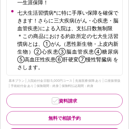
一生涯保障！
七大生活習慣病*に特に手厚い保障を確保で
きます！さらに三大疾病(がん・心疾患・脳
血管疾患)による入院は、支払日数無制限
＊この商品における約款所定の七大生活習
慣病とは、①がん（悪性新生物・上皮内新
生物）②心疾患③脳血管疾患④糖尿病
⑤高血圧性疾患⑥肝硬変⑦慢性腎臓病 を
さします。
基本プラン | 入院給付金日額:5,000円コース | 先進医療保障:あり | 口座振替扱
| 手術給付金:あり | 保険期間：終身 | 保険料払込期間：終身
資料請求
無料で相談予約