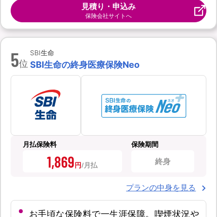
見積り・申込み
保険会社サイトへ
5
SBI生命
位
SBI生命の終身医療保険Neo
月払保険料
保険期間
1,869
終身
円
プランの中身を見る
お手頃な保険料で一生涯保障。喫煙状況や