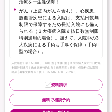
治療を一生涯保障！
がん（上皮内がんを含む）、心疾患、
脳血管疾患による入院は、支払日数無
制限で保障するため長期入院にも備え
られる（３大疾病入院支払日数無制限
特則適用の場合）。加えて、入院中の3
大疾病による手術も手厚く保障（手術Ⅱ
型の場合）。
入院給付日額：5,000円 ｜60日型｜手術Ⅱ型｜３大疾病入院支払日数無
制限特則適用｜先進医療特約付加 | 保険期間：終身 | 保険料払込期間：
終身 | 募集文書番号：代HS-25-582-430（2026.3）
資料請求
無料で相談予約