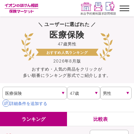
＼ ユーザーに選ばれた ／
ランキングから探す
医療保険
47歳男性
保険を比較する
おすすめ人気ランキング
保険会社から探す
2026年8月版
おすすめ・人気の商品を
クリック
が
多い順番にランキング形式でご紹介します。
イオンカード会員さま専用保険
キャンペーン一覧
詳細条件を追加する
コラム
ランキング
比較表
イオングループ従業員さま向け