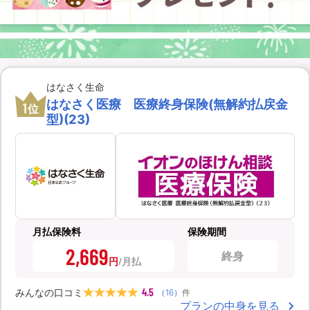
はなさく生命
はなさく医療 医療終身保険(無解約払戻金
1
位
型)(23)
月払保険料
保険期間
2,669
終身
円
4.5
みんなの口コミ
（
16
）
件
プランの中身を見る