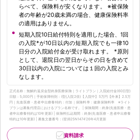
らべて、保険料が安くなります。 ※被保険
者の年齢が20歳未満の場合、健康保険料率
の適用はありません。
短期入院10日給付特則を適用した場合、1回
の入院*が10日以内の短期入院でも一律10
日分の入院給付金が受け取れます。 *原則
として、退院日の翌日からその日を含めて
30日以内の入院については１回の入院とみ
なします。
正式名称：無解約返戻金型終身医療保険｜ライトプラン｜入院給付金(60日型)
日額：5,000円｜手術保障特則：Ⅰ型(入院2倍)【入院中】5万円【外来】2.5万
円｜先進医療・患者申出療養特約：付加｜保険料率：健康保険料率 ※ライト
プランは募集代理店におけるプラン名称です。 | 保険期間：終身(先進医療・患
者申出療養特約は10年更新) | 保険料払込期間：終身(先進医療・患者申出療養
特約は10年更新) | 募集文書番号：(登)B25N1474‘26年4月更新
資料請求