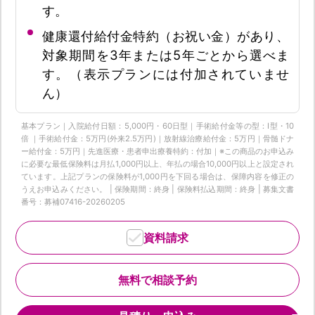
す。
健康還付給付金特約（お祝い金）があり、
対象期間を3年または5年ごとから選べま
す。（表示プランには付加されていませ
ん）
基本プラン｜入院給付日額：5,000円・60日型｜手術給付金等の型：Ⅰ型・10
倍 ｜手術給付金：5万円(外来2.5万円)｜放射線治療給付金：5万円｜骨髄ドナ
ー給付金：5万円｜先進医療・患者申出療養特約：付加｜※この商品のお申込み
に必要な最低保険料は月払1,000円以上、年払の場合10,000円以上と設定され
ています。上記プランの保険料が1,000円を下回る場合は、保障内容を修正の
うえお申込みください。 | 保険期間：終身 | 保険料払込期間：終身 | 募集文書
番号：募補07416-20260205
資料請求
無料で相談予約