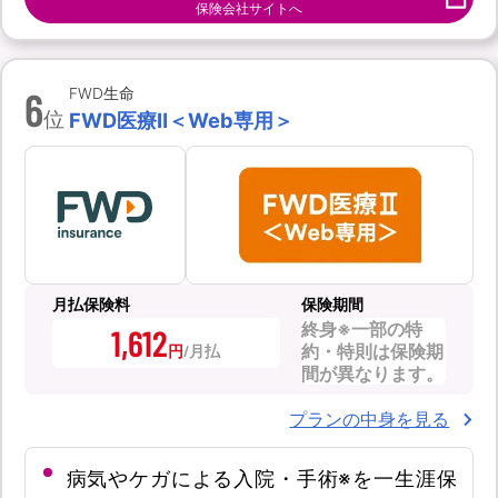
保険会社サイトへ
6
FWD生命
位
FWD医療Ⅱ＜Web専用＞
月払保険料
保険期間
終身※一部の特
1,612
約・特則は保険期
円
間が異なります。
プランの中身を見る
病気やケガによる入院・手術※を一生涯保