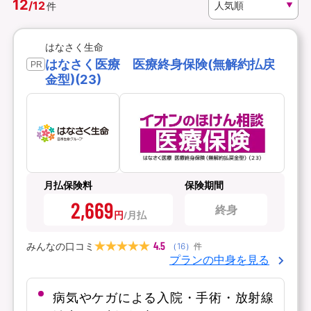
12
/
12
件
資料請求
訪問相談
はなさく生命
（無料）
（無料）
はなさく医療 医療終身保険(無解約払戻
PR
金型)(23)
イオンカード会員さま専用保険
月払保険料
保険期間
2,669
終身
円
4.5
みんなの口コミ
（
16
）
件
プランの中身を見る
病気やケガによる入院・手術・放射線