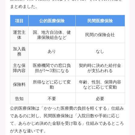
まとめました。
項目
公的医療保険
民間医療保険
運営主
国、地方自治体、健
民間の保険会社
体
康保険組合など
加入義
あり
なし
務
主な保
医療機関での窓口負
契約時に決めた給付金
障内容
担が1〜3割になる
が支払われる
所得などに応じて変
年齢、性別、保障内容
保険料
動
などに応じて変動
告知
不要
必要
公的医療保険は「かかった医療費の負担を軽くする」仕組み
であるのに対し、民間医療保険は「入院日数や手術に応じ
て、あらかじめ決めた金額を受け取る」仕組みであるところ
が大きな違いです。