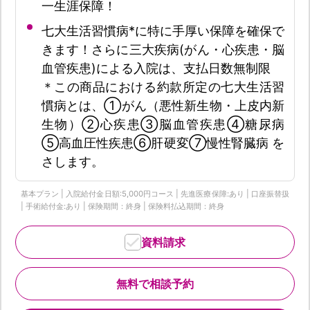
一生涯保障！
七大生活習慣病*に特に手厚い保障を確保で
きます！さらに三大疾病(がん・心疾患・脳
血管疾患)による入院は、支払日数無制限
＊この商品における約款所定の七大生活習
慣病とは、①がん（悪性新生物・上皮内新
生物）②心疾患③脳血管疾患④糖尿病
⑤高血圧性疾患⑥肝硬変⑦慢性腎臓病 を
さします。
基本プラン | 入院給付金日額:5,000円コース | 先進医療保障:あり | 口座振替扱
| 手術給付金:あり | 保険期間：終身 | 保険料払込期間：終身
資料請求
無料で相談予約