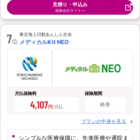
見積り・申込み
保険会社サイトへ
7
東京海上日動あんしん生命
位
メディカルKit NEO
月払保険料
保険期間
4,107
終身
円
プランの中身を見る
シンプルな医療保障に、先進医療や通院ま