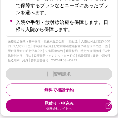
で保障するプランなどニーズにあったプラ
ンを選べます。
入院や手術・放射線治療を保障します。日
帰り入院から保障します。
医療総合保険（基本保障・無解約返戻金型）[無配当] | 入院給付金日額5,000
円 | 1入院60日型 | 手術給付金および放射線治療給付金の給付倍率の型：I型 |
死亡保険金の給付倍率0倍 | 先進医療特約 | 通院特約 | 特定疾病保険料払込免
除特則あり | 月払 | 口座振替・クレジットカード払 | 保険期間：終身 | 保険料
払込期間：終身 | 募集文書番号：2512-KL08-H0242
資料請求
無料で相談予約
見積り・申込み
保険会社サイトへ