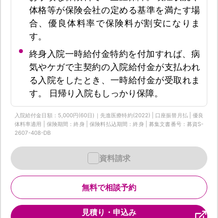
体格等が保険会社の定める基準を満たす場
合、優良体料率で保険料が割安になりま
す。
終身入院一時給付金特約を付加すれば、病
気やケガで主契約の入院給付金が支払われ
る入院をしたとき、一時給付金が受取れま
す。 日帰り入院もしっかり保障。
入院給付金日額：5,000円(60日)｜先進医療特約(2022) | 口座振替月払 | 優良
体料率適用 | 保険期間：終身 | 保険料払込期間：終身 | 募集文書番号：募資S-
2607-408-DB
資料請求
無料で相談予約
見積り・申込み