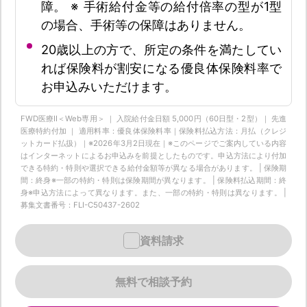
障。 ※ 手術給付金等の給付倍率の型が1型
の場合、手術等の保障はありません。
20歳以上の方で、所定の条件を満たしてい
れば保険料が割安になる優良体保険料率で
お申込みいただけます。
FWD医療Ⅱ＜Web専用＞ ｜ 入院給付金日額 5,000円（60日型・2型）｜ 先進
医療特約付加 ｜ 適用料率：優良体保険料率｜保険料払込方法：月払（クレジ
ットカード払扱）｜※2026年3月2日現在｜※このページでご案内している内容
はインターネットによるお申込みを前提としたものです。申込方法により付加
できる特約・特則や選択できる給付金額等が異なる場合があります。 | 保険期
間：終身※一部の特約・特則は保険期間が異なります。 | 保険料払込期間：終
身※申込方法によって異なります。また、一部の特約・特則は異なります。 |
募集文書番号：FLI-C50437-2602
資料請求
無料で相談予約