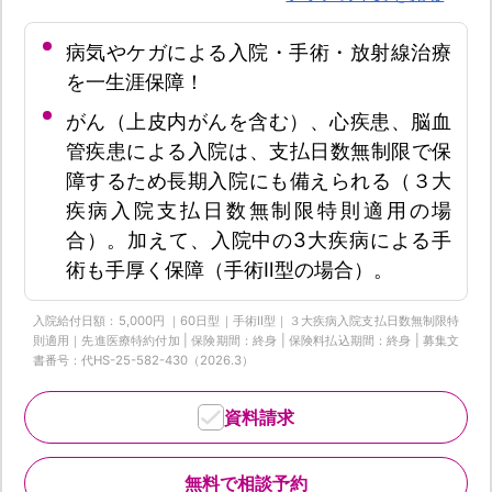
病気やケガによる入院・手術・放射線治療
を一生涯保障！
がん（上皮内がんを含む）、心疾患、脳血
管疾患による入院は、支払日数無制限で保
障するため長期入院にも備えられる（３大
疾病入院支払日数無制限特則適用の場
合）。加えて、入院中の3大疾病による手
術も手厚く保障（手術Ⅱ型の場合）。
入院給付日額：5,000円 ｜60日型｜手術Ⅱ型｜３大疾病入院支払日数無制限特
則適用｜先進医療特約付加 | 保険期間：終身 | 保険料払込期間：終身 | 募集文
書番号：代HS-25-582-430（2026.3）
資料請求
無料で相談予約