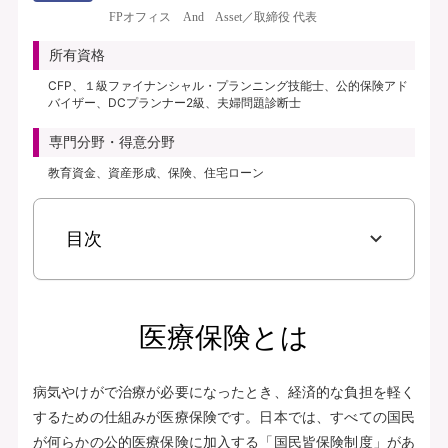
き、保険料払込免除特約なし、初期入院10日給付特則付き、三大疾病支払日数
FPオフィス And Asset／取締役 代表
無制限延長特則付き | | 保険期間：終身（総合先進医療特約は10年） | 保険料
払込期間：終身（総合先進医療特約は10年） | 募集文書番号：AFH277-
所有資格
2025-0355 2月17日(280217)
CFP、１級ファイナンシャル・プランニング技能士、公的保険アド
バイザー、DCプランナー2級、夫婦問題診断士
資料請求
専門分野・得意分野
無料で相談予約
教育資金、資産形成、保険、住宅ローン
見積り・申込み
目次
保険会社サイトへ
医療保険とは
病気やけがで治療が必要になったとき、経済的な負担を軽く
するための仕組みが医療保険です。日本では、すべての国民
が何らかの公的医療保険に加入する「国民皆保険制度」があ