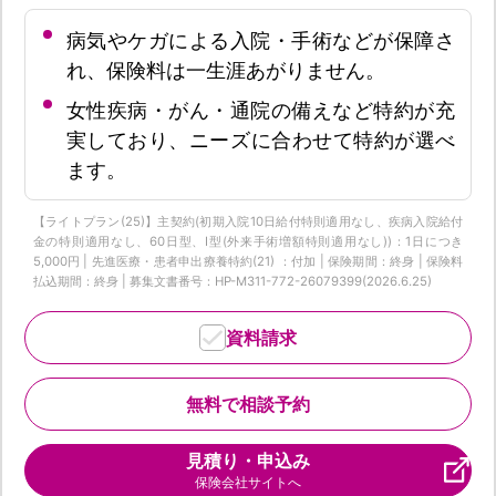
病気やケガによる入院・手術などが保障さ
れ、保険料は一生涯あがりません。
女性疾病・がん・通院の備えなど特約が充
実しており、ニーズに合わせて特約が選べ
ます。
【ライトプラン(25)】主契約(初期入院10日給付特則適用なし、疾病入院給付
金の特則適用なし、60日型、I型(外来手術増額特則適用なし))：1日につき
5,000円 | 先進医療・患者申出療養特約(21) ：付加 | 保険期間：終身 | 保険料
払込期間：終身 | 募集文書番号：HP-M311-772-26079399(2026.6.25)
資料請求
無料で相談予約
見積り・申込み
保険会社サイトへ