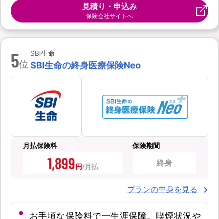
見積り・申込み
保険会社サイトへ
5
SBI生命
位
SBI生命の終身医療保険Neo
月払保険料
保険期間
1,899
終身
円
プランの中身を見る
お手頃な保険料で一生涯保障。喫煙状況や