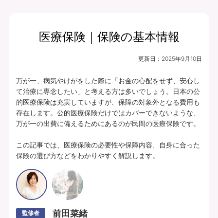
医療保険｜保険の基本情報
月払保険料
保険期間
終身（総合先進医
4,234
更新日：
2025年9月10日
円
療特約は10年）
万が一、病気やけがをした際に「お金の心配をせず、安心し
プランの中身を見る
て治療に専念したい」と考える方は多いでしょう。日本の公
的医療保険は充実していますが、保障の対象外となる費用も
入院・手術・放射線治療、通院・先進医療
存在します。公的医療保険だけではカバーできないような、
万が一の出費に備えるためにあるのが民間の医療保険です。

に備えられます。
豊富な特約ラインナップからお客さまのニ
この記事では、医療保険の必要性や保障内容、自身に合った
保険の選び方などをわかりやすく解説します。
ーズに合わせて保障を充実させることがで
きます。
あんしんパレット｜ていばん医療｜保険料払方タイプ：定額タイプ｜個別取扱
｜入院給付金日額5,000円（60日型）、通院給付金日額5,000円、手術・放射
線治療給付金特約 5万円(外来手術給付割合：100％)、総合先進医療特約付
前田菜緒
監修者