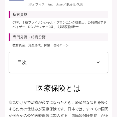
き、保険料払込免除特約なし、初期入院10日給付特則付き、三大疾病支払日数
FPオフィス And Asset／取締役 代表
無制限延長特則付き | | 保険期間：終身（総合先進医療特約は10年） | 保険料
払込期間：終身（総合先進医療特約は10年） | 募集文書番号：AFH277-
所有資格
2025-0355 2月17日(280217)
CFP、１級ファイナンシャル・プランニング技能士、公的保険アド
バイザー、DCプランナー2級、夫婦問題診断士
資料請求
専門分野・得意分野
無料で相談予約
教育資金、資産形成、保険、住宅ローン
見積り・申込み
目次
保険会社サイトへ
医療保険とは
病気やけがで治療が必要になったとき、経済的な負担を軽く
するための仕組みが医療保険です。日本では、すべての国民
が何らかの公的医療保険に加入する「国民皆保険制度」があ