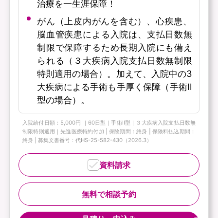
治療を一生涯保障！
がん（上皮内がんを含む）、心疾患、
脳血管疾患による入院は、支払日数無
制限で保障するため長期入院にも備え
られる（３大疾病入院支払日数無制限
特則適用の場合）。加えて、入院中の3
大疾病による手術も手厚く保障（手術Ⅱ
型の場合）。
入院給付日額：5,000円 ｜60日型｜手術Ⅱ型｜３大疾病入院支払日数無
制限特則適用｜先進医療特約付加 | 保険期間：終身 | 保険料払込期間：
終身 | 募集文書番号：代HS-25-582-430（2026.3）
資料請求
無料で相談予約