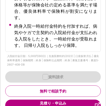
体格等が保険会社の定める基準を満たす場
合、優良体料率で保険料が割安になりま
す。
終身入院一時給付金特約を付加すれば、病
気やケガで主契約の入院給付金が支払われ
る入院をしたとき、一時給付金が受取れま
す。 日帰り入院もしっかり保障。
入院給付金日額：5,000円(60日)｜先進医療特約(2022) | 口座振替月払 | 優良
体料率適用 | 保険期間：終身 | 保険料払込期間：終身 | 募集文書番号：募資S-
2607-408-DB
資料請求
無料で相談予約
見積り・申込み