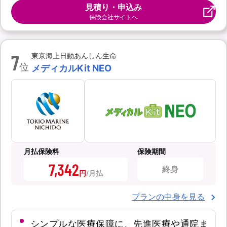
見積り・申込み
保険会社サイトへ
7
東京海上日動あんしん生命
位
メディカルKit NEO
月払保険料
保険期間
7,342
終身
円
プランの中身を見る
シンプルな医療保障に、先進医療や通院ま