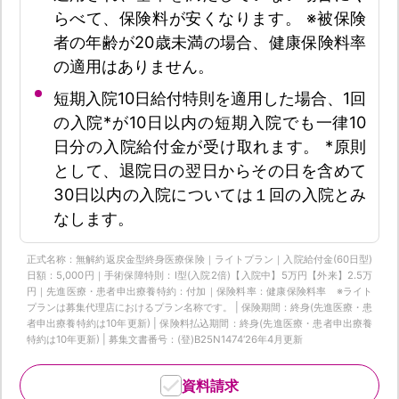
らべて、保険料が安くなります。 ※被保険
者の年齢が20歳未満の場合、健康保険料率
の適用はありません。
短期入院10日給付特則を適用した場合、1回
の入院*が10日以内の短期入院でも一律10
日分の入院給付金が受け取れます。 *原則
として、退院日の翌日からその日を含めて
30日以内の入院については１回の入院とみ
なします。
正式名称：無解約返戻金型終身医療保険｜ライトプラン｜入院給付金(60日型)
日額：5,000円｜手術保障特則：Ⅰ型(入院2倍)【入院中】5万円【外来】2.5万
円｜先進医療・患者申出療養特約：付加｜保険料率：健康保険料率 ※ライト
プランは募集代理店におけるプラン名称です。 | 保険期間：終身(先進医療・患
者申出療養特約は10年更新) | 保険料払込期間：終身(先進医療・患者申出療養
特約は10年更新) | 募集文書番号：(登)B25N1474‘26年4月更新
資料請求