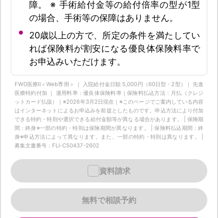
障。 ※ 手術給付金等の給付倍率の型が1型
の場合、手術等の保障はありません。
20歳以上の方で、所定の条件を満たしてい
れば保険料が割安になる優良体保険料率で
お申込みいただけます。
FWD医療Ⅱ＜Web専用＞ ｜ 入院給付金日額 5,000円（60日型・2型）｜ 先進
医療特約付加 ｜ 適用料率：優良体保険料率｜保険料払込方法：月払（クレジ
ットカード払扱）｜※2026年3月2日現在｜※このページでご案内している内容
はインターネットによるお申込みを前提としたものです。申込方法により付加
できる特約・特則や選択できる給付金額等が異なる場合があります。 | 保険期
間：終身※一部の特約・特則は保険期間が異なります。 | 保険料払込期間：終
身※申込方法によって異なります。また、一部の特約・特則は異なります。 |
募集文書番号：FLI-C50437-2602
資料請求
無料で相談予約