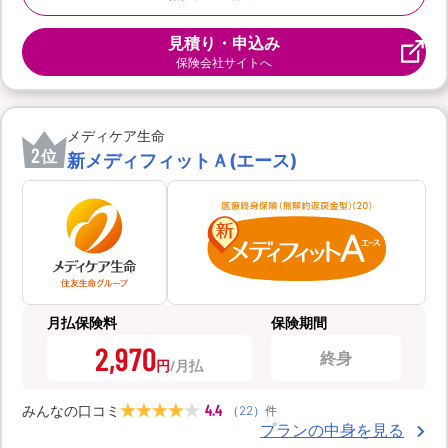
見積り・申込み
保険会社サイトへ
メディケア生命
2
位
新メディフィットＡ(エース)
月払保険料
保険期間
2,970
終身
円
4.4
みんなの口コミ
（
22
）
件
プランの中身を見る