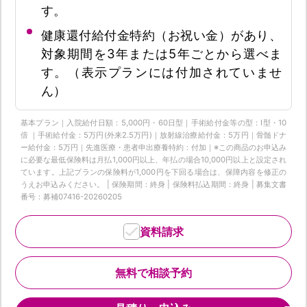
す。
健康還付給付金特約（お祝い金）があり、
対象期間を3年または5年ごとから選べま
す。（表示プランには付加されていませ
ん）
基本プラン｜入院給付日額：5,000円・60日型｜手術給付金等の型：Ⅰ型・10
倍 ｜手術給付金：5万円(外来2.5万円)｜放射線治療給付金：5万円｜骨髄ドナ
ー給付金：5万円｜先進医療・患者申出療養特約：付加｜※この商品のお申込み
に必要な最低保険料は月払1,000円以上、年払の場合10,000円以上と設定され
ています。上記プランの保険料が1,000円を下回る場合は、保障内容を修正の
うえお申込みください。 | 保険期間：終身 | 保険料払込期間：終身 | 募集文書
番号：募補07416-20260205
資料請求
無料で相談予約