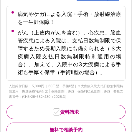
病気やケガによる入院・手術・放射線治療
を一生涯保障！
がん（上皮内がんを含む）、心疾患、脳血
管疾患による入院は、支払日数無制限で保
障するため長期入院にも備えられる（３大
疾病入院支払日数無制限特則適用の場
合）。加えて、入院中の3大疾病による手
術も手厚く保障（手術Ⅱ型の場合）。
入院給付日額：5,000円 ｜60日型｜手術Ⅱ型｜３大疾病入院支払日数無制限特
則適用｜先進医療特約付加 | 保険期間：終身 | 保険料払込期間：終身 | 募集文
書番号：代HS-25-582-430（2026.3）
資料請求
無料で相談予約