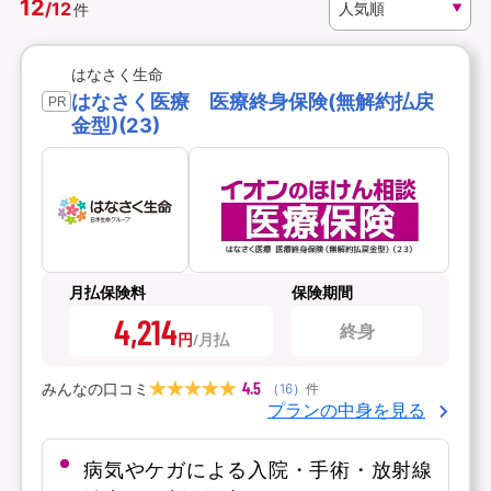
12
/
12
件
資料請求
訪問相談
はなさく生命
（無料）
（無料）
はなさく医療 医療終身保険(無解約払戻
PR
金型)(23)
イオンカード会員さま専用保険
月払保険料
保険期間
4,214
終身
円
4.5
みんなの口コミ
（
16
）
件
プランの中身を見る
病気やケガによる入院・手術・放射線