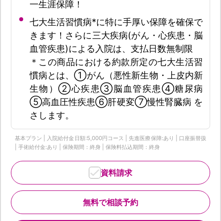
一生涯保障！
七大生活習慣病*に特に手厚い保障を確保で
きます！さらに三大疾病(がん・心疾患・脳
血管疾患)による入院は、支払日数無制限
＊この商品における約款所定の七大生活習
慣病とは、①がん（悪性新生物・上皮内新
生物）②心疾患③脳血管疾患④糖尿病
⑤高血圧性疾患⑥肝硬変⑦慢性腎臓病 を
さします。
基本プラン | 入院給付金日額:5,000円コース | 先進医療保障:あり | 口座振替扱
| 手術給付金:あり | 保険期間：終身 | 保険料払込期間：終身
資料請求
無料で相談予約