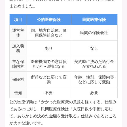
まとめました。
項目
公的医療保険
民間医療保険
運営主
国、地方自治体、健
民間の保険会社
体
康保険組合など
加入義
あり
なし
務
主な保
医療機関での窓口負
契約時に決めた給付金
障内容
担が1〜3割になる
が支払われる
所得などに応じて変
年齢、性別、保障内容
保険料
動
などに応じて変動
告知
不要
必要
公的医療保険は「かかった医療費の負担を軽くする」仕組み
であるのに対し、民間医療保険は「入院日数や手術に応じ
て、あらかじめ決めた金額を受け取る」仕組みであるところ
が大きな違いです。