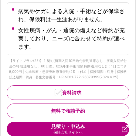
病気やケガによる入院・手術などが保障さ
れ、保険料は一生涯あがりません。
女性疾病・がん・通院の備えなど特約が充
実しており、ニーズに合わせて特約が選べ
ます。
【ライトプラン(25)】主契約(初期入院10日給付特則適用なし、疾病入院給付
金の特則適用なし、60日型、I型(外来手術増額特則適用なし))：1日につき
5,000円 | 先進医療・患者申出療養特約(21) ：付加 | 保険期間：終身 | 保険料
払込期間：終身 | 募集文書番号：HP-M311-772-26079399(2026.6.25)
資料請求
無料で相談予約
見積り・申込み
保険会社サイトへ