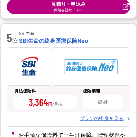
見積り・申込み
保険会社サイトへ
5
SBI生命
位
SBI生命の終身医療保険Neo
月払保険料
保険期間
3,364
終身
円
プランの中身を見る
お手頃な保険料で一生涯保障。喫煙状況や