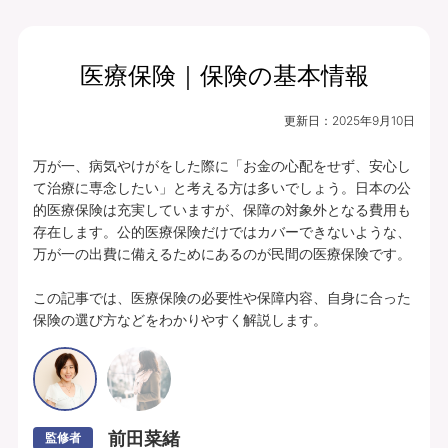
医療保険｜保険の基本情報
月払保険料
保険期間
終身（総合先進医
6,474
更新日：
2025年9月10日
円
療特約は10年）
万が一、病気やけがをした際に「お金の心配をせず、安心し
プランの中身を見る
て治療に専念したい」と考える方は多いでしょう。日本の公
的医療保険は充実していますが、保障の対象外となる費用も
入院・手術・放射線治療、通院・先進医療
存在します。公的医療保険だけではカバーできないような、
万が一の出費に備えるためにあるのが民間の医療保険です。

に備えられます。
豊富な特約ラインナップからお客さまのニ
この記事では、医療保険の必要性や保障内容、自身に合った
保険の選び方などをわかりやすく解説します。
ーズに合わせて保障を充実させることがで
きます。
あんしんパレット｜ていばん医療｜保険料払方タイプ：定額タイプ｜個別取扱
｜入院給付金日額5,000円（60日型）、通院給付金日額5,000円、手術・放射
線治療給付金特約 5万円(外来手術給付割合：100％)、総合先進医療特約付
前田菜緒
監修者