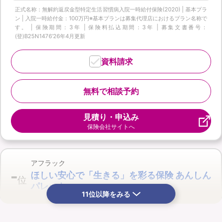
正式名称：無解約返戻金型特定生活習慣病入院一時給付保険(2020) | 基本プラ
ン | 入院一時給付金：100万円※基本プランは募集代理店におけるプラン名称で
す。 | 保険期間：3年 | 保険料払込期間：3年 | 募集文書番号：
(登)B25N1476‘26年4月更新
資料請求
無料で相談予約
見積り・申込み
保険会社サイトへ
アフラック
-
ほしい安心で「生きる」を彩る保険 あんしん
位
パレット
11位以降をみる