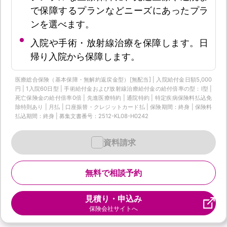
で保障するプランなどニーズにあったプラ
ンを選べます。
入院や手術・放射線治療を保障します。日
帰り入院から保障します。
医療総合保険（基本保障・無解約返戻金型）[無配当] | 入院給付金日額5,000
円 | 1入院60日型 | 手術給付金および放射線治療給付金の給付倍率の型：I型 |
死亡保険金の給付倍率0倍 | 先進医療特約 | 通院特約 | 特定疾病保険料払込免
除特則あり | 月払 | 口座振替・クレジットカード払 | 保険期間：終身 | 保険料
払込期間：終身 | 募集文書番号：2512-KL08-H0242
資料請求
無料で相談予約
見積り・申込み
保険会社サイトへ