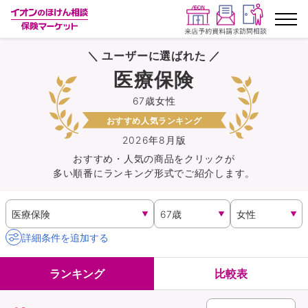
＼ ユーザーに選ばれた ／
ランキングから探す
医療保険
67歳女性
保険を比較する
おすすめ人気ランキング
保険会社から探す
2026年8月版
おすすめ・人気の商品を
クリック
が
多い順番にランキング形式でご紹介します。
イオンカード会員さま専用保険
キャンペーン一覧
詳細条件を追加する
コラム
ランキング
比較表
イオングループ従業員さま向け