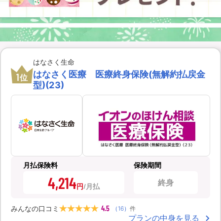
はなさく生命
はなさく医療 医療終身保険(無解約払戻金
1
位
型)(23)
月払保険料
保険期間
4,214
終身
円
4.5
みんなの口コミ
（
16
）
件
プランの中身を見る