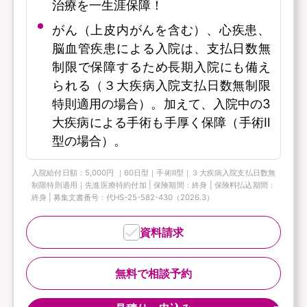
治療を一生涯保障！
がん（上皮内がんを含む）、心疾患、
脳血管疾患による入院は、支払日数無
制限で保障するため長期入院にも備え
られる（３大疾病入院支払日数無制限
特則適用の場合）。加えて、入院中の3
大疾病による手術も手厚く保障（手術Ⅱ
型の場合）。
入院給付日額：5,000円 ｜60日型｜手術Ⅱ型｜３大疾病入院支払日数無
制限特則適用｜先進医療特約付加 | 保険期間：終身 | 保険料払込期間：
終身 | 募集文書番号：代HS-25-582-430（2026.3）
資料請求
無料で相談予約