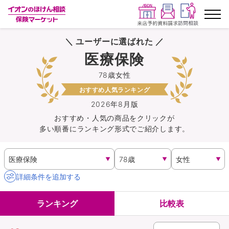
＼ ユーザーに選ばれた ／
ランキングから探す
医療保険
78歳女性
保険を比較する
おすすめ人気ランキング
保険会社から探す
2026年8月版
おすすめ・人気の商品を
クリック
が
多い順番にランキング形式でご紹介します。
イオンカード会員さま専用保険
キャンペーン一覧
詳細条件を追加する
コラム
ランキング
比較表
イオングループ従業員さま向け