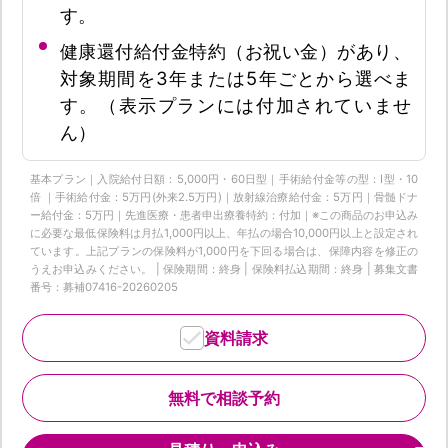
す。
健康還付給付金特約（お祝い金）があり、
対象期間を3年または5年ごとから選べま
す。（表示プランには付加されていませ
ん）
基本プラン｜入院給付日額：5,000円・60日型｜手術給付金等の型：Ⅰ型・10
倍 ｜手術給付金：5万円(外来2.5万円)｜放射線治療給付金：5万円｜骨髄ドナ
ー給付金：5万円｜先進医療・患者申出療養特約：付加｜※この商品のお申込み
に必要な最低保険料は月払1,000円以上、年払の場合10,000円以上と設定され
ています。上記プランの保険料が1,000円を下回る場合は、保障内容を修正の
うえお申込みください。 | 保険期間：終身 | 保険料払込期間：終身 | 募集文書
番号：募補07416-20260205
資料請求
無料で相談予約