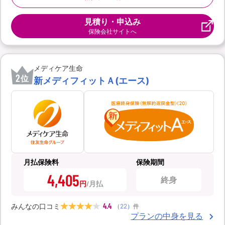
見積り・申込み
保険会社サイトへ
メディケア生命
2
位
新メディフィットＡ(エース)
月払保険料
保険期間
4,405
終身
円
4.4
みんなの口コミ
（
22
）
件
プランの中身を見る