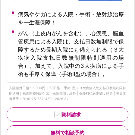
病気やケガによる入院・手術・放射線治療
を一生涯保障！
がん（上皮内がんを含む）、心疾患、脳血
管疾患による入院は、支払日数無制限で保
障するため長期入院にも備えられる（３大
疾病入院支払日数無制限特則適用の場
合）。加えて、入院中の3大疾病による手
術も手厚く保障（手術Ⅱ型の場合）。
入院給付日額：5,000円 ｜60日型｜手術Ⅱ型｜３大疾病入院支払日数無制限特
則適用｜先進医療特約付加 | 保険期間：終身 | 保険料払込期間：終身 | 募集文
書番号：代HS-25-582-430（2026.3）
資料請求
無料で相談予約