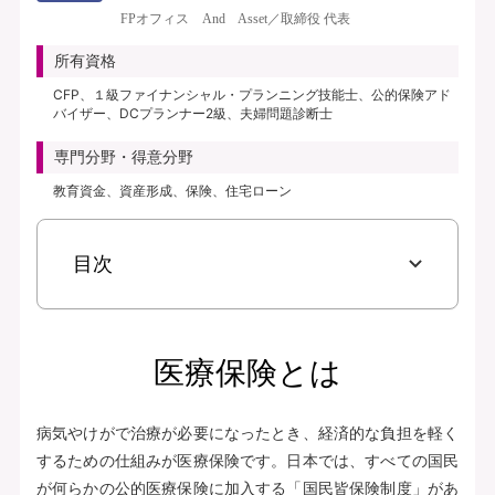
き、保険料払込免除特約なし、初期入院10日給付特則付き、三大疾病支払日数
FPオフィス And Asset／取締役 代表
無制限延長特則付き | | 保険期間：終身（総合先進医療特約は10年） | 保険料
払込期間：終身（総合先進医療特約は10年） | 募集文書番号：AFH277-
所有資格
2025-0355 2月17日(280217)
CFP、１級ファイナンシャル・プランニング技能士、公的保険アド
バイザー、DCプランナー2級、夫婦問題診断士
資料請求
専門分野・得意分野
無料で相談予約
教育資金、資産形成、保険、住宅ローン
見積り・申込み
目次
保険会社サイトへ
医療保険とは
病気やけがで治療が必要になったとき、経済的な負担を軽く
するための仕組みが医療保険です。日本では、すべての国民
が何らかの公的医療保険に加入する「国民皆保険制度」があ