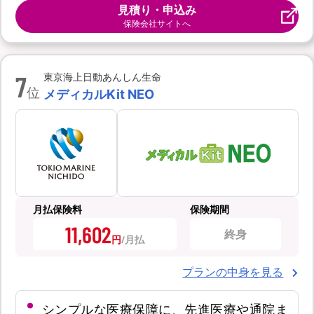
見積り・申込み
保険会社サイトへ
7
東京海上日動あんしん生命
位
メディカルKit NEO
月払保険料
保険期間
11,602
終身
円
プランの中身を見る
シンプルな医療保障に、先進医療や通院ま