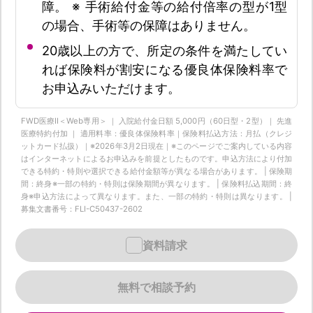
障。 ※ 手術給付金等の給付倍率の型が1型
の場合、手術等の保障はありません。
20歳以上の方で、所定の条件を満たしてい
れば保険料が割安になる優良体保険料率で
お申込みいただけます。
FWD医療Ⅱ＜Web専用＞ ｜ 入院給付金日額 5,000円（60日型・2型）｜ 先進
医療特約付加 ｜ 適用料率：優良体保険料率｜保険料払込方法：月払（クレジ
ットカード払扱）｜※2026年3月2日現在｜※このページでご案内している内容
はインターネットによるお申込みを前提としたものです。申込方法により付加
できる特約・特則や選択できる給付金額等が異なる場合があります。 | 保険期
間：終身※一部の特約・特則は保険期間が異なります。 | 保険料払込期間：終
身※申込方法によって異なります。また、一部の特約・特則は異なります。 |
募集文書番号：FLI-C50437-2602
資料請求
無料で相談予約