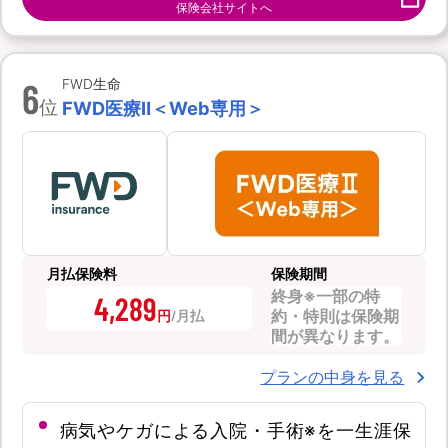
保険会社サイトへ
6
FWD生命
位
FWD医療Ⅱ＜Web専用＞
月払保険料
保険期間
終身※一部の特
4,289
約・特則は保険期
円
間が異なります。
プランの中身を見る
病気やケガによる入院・手術※を一生涯保