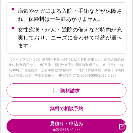
病気やケガによる入院・手術などが保障さ
れ、保険料は一生涯あがりません。
女性疾病・がん・通院の備えなど特約が充
実しており、ニーズに合わせて特約が選べ
ます。
【ライトプラン(25)】主契約(初期入院10日給付特則適用なし、疾病入院給付
金の特則適用なし、60日型、I型(外来手術増額特則適用なし))：1日につき
5,000円 | 先進医療・患者申出療養特約(21) ：付加 | 保険期間：終身 | 保険料
払込期間：終身 | 募集文書番号：HP-M311-772-26079399(2026.6.25)
資料請求
無料で相談予約
見積り・申込み
保険会社サイトへ