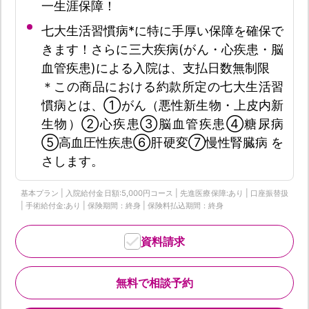
一生涯保障！
七大生活習慣病*に特に手厚い保障を確保で
きます！さらに三大疾病(がん・心疾患・脳
血管疾患)による入院は、支払日数無制限
＊この商品における約款所定の七大生活習
慣病とは、①がん（悪性新生物・上皮内新
生物）②心疾患③脳血管疾患④糖尿病
⑤高血圧性疾患⑥肝硬変⑦慢性腎臓病 を
さします。
基本プラン | 入院給付金日額:5,000円コース | 先進医療保障:あり | 口座振替扱
| 手術給付金:あり | 保険期間：終身 | 保険料払込期間：終身
資料請求
無料で相談予約