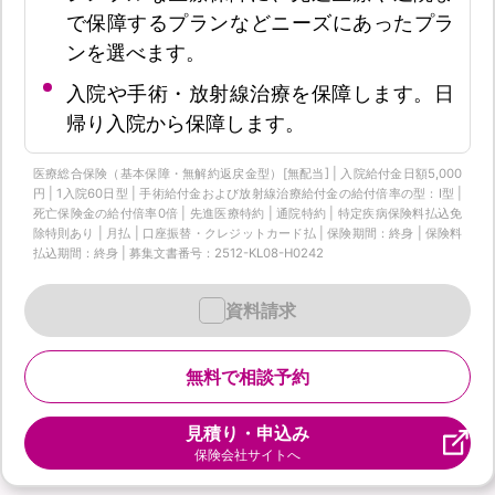
で保障するプランなどニーズにあったプラ
ンを選べます。
入院や手術・放射線治療を保障します。日
帰り入院から保障します。
医療総合保険（基本保障・無解約返戻金型）[無配当] | 入院給付金日額5,000
円 | 1入院60日型 | 手術給付金および放射線治療給付金の給付倍率の型：I型 |
死亡保険金の給付倍率0倍 | 先進医療特約 | 通院特約 | 特定疾病保険料払込免
除特則あり | 月払 | 口座振替・クレジットカード払 | 保険期間：終身 | 保険料
払込期間：終身 | 募集文書番号：2512-KL08-H0242
資料請求
無料で相談予約
見積り・申込み
保険会社サイトへ