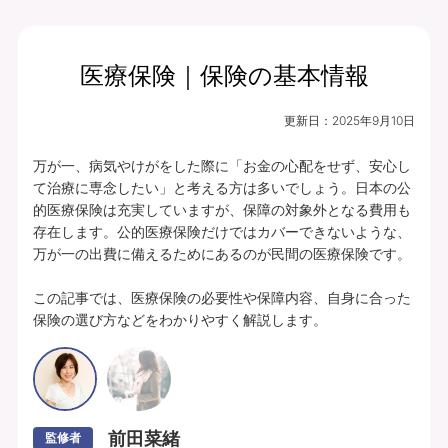
医療保険｜保険の基本情報
月払保険料
保険期間
終身（総合先進医
9,274
更新日：
2025年9月10日
円
療特約は10年）
万が一、病気やけがをした際に「お金の心配をせず、安心し
プランの中身を見る
て治療に専念したい」と考える方は多いでしょう。日本の公
的医療保険は充実していますが、保障の対象外となる費用も
入院・手術・放射線治療、通院・先進医療
存在します。公的医療保険だけではカバーできないような、
万が一の出費に備えるためにあるのが民間の医療保険です。

に備えられます。
豊富な特約ラインナップからお客さまのニ
この記事では、医療保険の必要性や保障内容、自身に合った
保険の選び方などをわかりやすく解説します。
ーズに合わせて保障を充実させることがで
きます。
あんしんパレット｜ていばん医療｜保険料払方タイプ：定額タイプ｜個別取扱
｜入院給付金日額5,000円（60日型）、通院給付金日額5,000円、手術・放射
線治療給付金特約 5万円(外来手術給付割合：100％)、総合先進医療特約付
前田菜緒
監修者