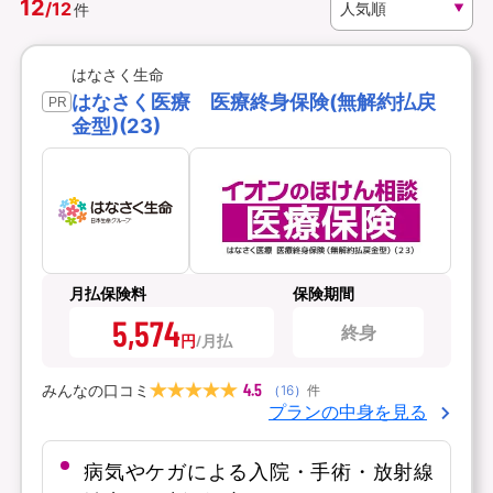
12
/
12
件
資料請求
訪問相談
はなさく生命
（無料）
（無料）
はなさく医療 医療終身保険(無解約払戻
PR
金型)(23)
イオンカード会員さま専用保険
月払保険料
保険期間
5,574
終身
円
4.5
みんなの口コミ
（
16
）
件
プランの中身を見る
病気やケガによる入院・手術・放射線