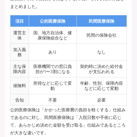
まとめました。
項目
公的医療保険
民間医療保険
運営主
国、地方自治体、健
民間の保険会社
体
康保険組合など
加入義
あり
なし
務
主な保
医療機関での窓口負
契約時に決めた給付金
障内容
担が1〜3割になる
が支払われる
所得などに応じて変
年齢、性別、保障内容
保険料
動
などに応じて変動
告知
不要
必要
公的医療保険は「かかった医療費の負担を軽くする」仕組み
であるのに対し、民間医療保険は「入院日数や手術に応じ
て、あらかじめ決めた金額を受け取る」仕組みであるところ
が大きな違いです。