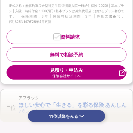
正式名称：無解約返戻金型特定生活習慣病入院一時給付保険(2020) | 基本プラ
ン | 入院一時給付金：100万円※基本プランは募集代理店におけるプラン名称で
す。 | 保険期間：3年 | 保険料払込期間：3年 | 募集文書番号：
(登)B25N1476‘26年4月更新
資料請求
無料で相談予約
見積り・申込み
保険会社サイトへ
アフラック
-
ほしい安心で「生きる」を彩る保険 あんしん
位
パレット
11位以降をみる