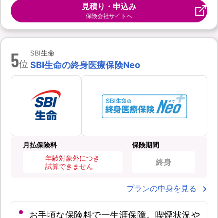
見積り・申込み
保険会社サイトへ
5
SBI生命
位
SBI生命の終身医療保険Neo
月払保険料
保険期間
年齢対象外につき
終身
試算できません
プランの中身を見る
お手頃な保険料で一生涯保障。喫煙状況や