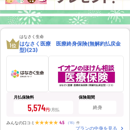
はなさく生命
はなさく医療 医療終身保険(無解約払戻金
1
位
型)(23)
月払保険料
保険期間
5,574
終身
円
4.5
みんなの口コミ
（
16
）
件
プランの中身を見る