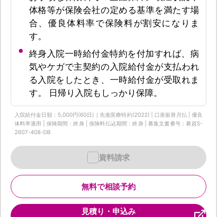
体格等が保険会社の定める基準を満たす場
合、優良体料率で保険料が割安になりま
す。
終身入院一時給付金特約を付加すれば、病
気やケガで主契約の入院給付金が支払われ
る入院をしたとき、一時給付金が受取れま
す。 日帰り入院もしっかり保障。
入院給付金日額：5,000円(60日)｜先進医療特約(2022) | 口座振替月払 | 優良
体料率適用 | 保険期間：終身 | 保険料払込期間：終身 | 募集文書番号：募資S-
2607-408-DB
資料請求
無料で相談予約
見積り・申込み