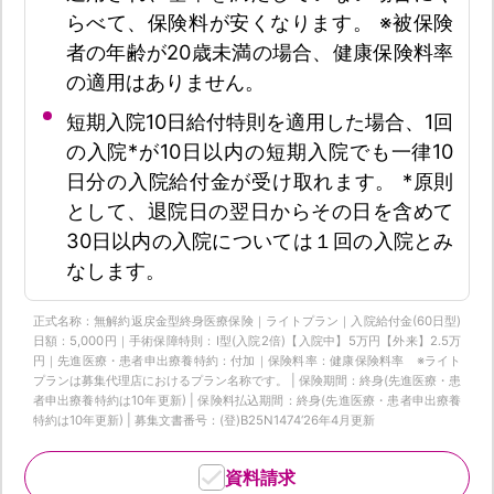
らべて、保険料が安くなります。 ※被保険
者の年齢が20歳未満の場合、健康保険料率
の適用はありません。
短期入院10日給付特則を適用した場合、1回
の入院*が10日以内の短期入院でも一律10
日分の入院給付金が受け取れます。 *原則
として、退院日の翌日からその日を含めて
30日以内の入院については１回の入院とみ
なします。
正式名称：無解約返戻金型終身医療保険｜ライトプラン｜入院給付金(60日型)
日額：5,000円｜手術保障特則：Ⅰ型(入院2倍)【入院中】5万円【外来】2.5万
円｜先進医療・患者申出療養特約：付加｜保険料率：健康保険料率 ※ライト
プランは募集代理店におけるプラン名称です。 | 保険期間：終身(先進医療・患
者申出療養特約は10年更新) | 保険料払込期間：終身(先進医療・患者申出療養
特約は10年更新) | 募集文書番号：(登)B25N1474‘26年4月更新
資料請求