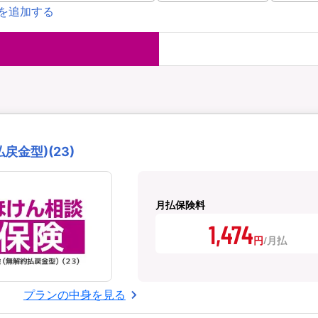
を追加する
国内旅行保険
海外旅行保
ま
WAON POINT還元型保険
）
金型)(23)
月払保険料
1,474
円
プランの中身を見る