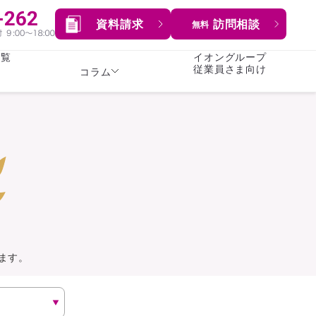
資料請求
訪問相談
無料
一覧
イオングループ
従業員さま向け
コラム
女性
険
険
就業不能保険
就業不能保険
暮らし
険
介護・認知症保険
持病がある方向け
症保険
生命保険
コラム全てを見る
方向け
イオンカード会員さま
専用保険（生命保険）
ます。
総合ランキングを見る
傷害保険