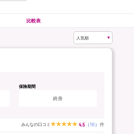
険
ゴルファー保険
比較表
保険期間
終身
4.5
（
16
）
件
みんなの口コミ