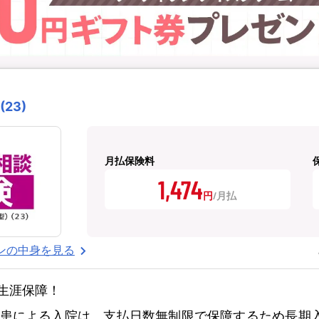
23)
月払保険料
1,474
円
ンの中身を見る
生涯保障！
患による入院は、支払日数無制限で保障するため長期