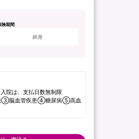
保険期間
終身
る入院は、支払日数無制限
患③脳血管疾患④糖尿病⑤高血