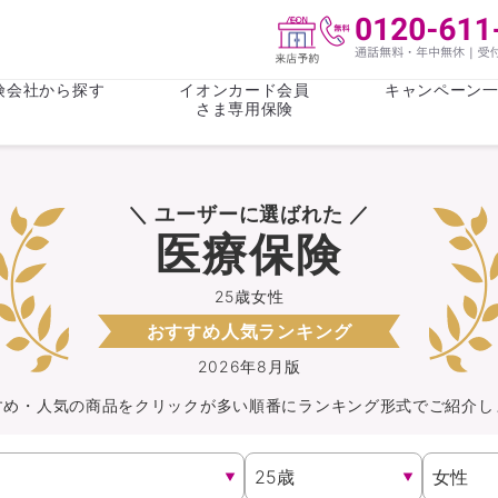
険会社から探す
イオンカード会員
キャンペーン
さま専用保険
保険(その他)
お金
＼ ユーザーに選ばれた ／
がん保険
がん保険
女性医療保
女性医療保
医療保険
ライフステージ
心配事
終身保険
収入保障保
収入保障保険
介護・認知
25歳女性
おすすめ人気ランキング
持病がある方向け
持病がある
医療保険
がん保険
2026年8月版
すめ・人気の商品を
クリック
が
多い順番にランキング形式でご紹介し
自転車保険
火災保険