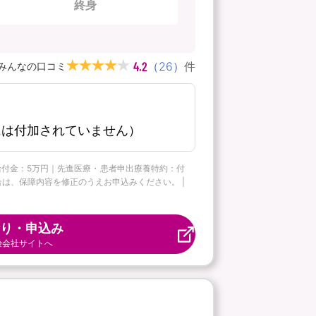
終身
4.2
（
26
）
件
みんなの口コミ
には付加されていません）
ー給付金：5万円｜先進医療・患者申出療養特約：付
合は、保障内容を修正のうえお申込みください。 |
り・申込み
険会社サイトへ