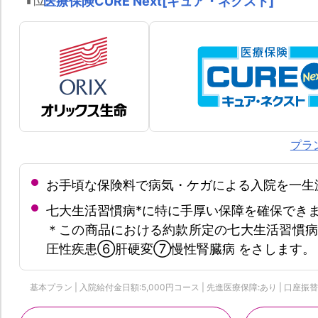
医療保険CURE Next[キュア・ネクスト]
プラ
お手頃な保険料で病気・ケガによる入院を一生
七大生活習慣病*に特に手厚い保障を確保でき
＊この商品における約款所定の七大生活習慣
圧性疾患⑥肝硬変⑦慢性腎臓病 をさします。
基本プラン | 入院給付金日額:5,000円コース | 先進医療保障:あり | 口座振