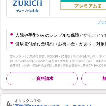
プラ
入院や手術のみのシンプルな保障とすることで
健康還付給付金特約（お祝い金）があり、対象
基本プラン｜入院給付日額：5,000円・60日型｜手術給付金等の型：Ⅰ型・
加｜※この商品のお申込みに必要な最低保険料は月払1,000円以上、年払の場
保険期間：終身 | 保険料払込期間：終身 | 募集文書番号：募補07416-20260
資料請求
4
オリックス生命
位