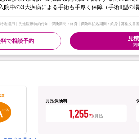
入院中の3大疾病による手術も手厚く保障（手術Ⅱ型の
適用｜先進医療特約付加 | 保険期間：終身 | 保険料払込期間：終身 | 募集文書番号：代H
見積
無料で相談予約
保
月払保険料
1,255
円