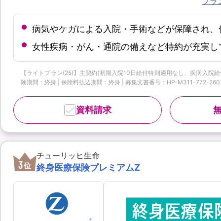
プラ
病気やケガによる入院・手術などが保障され、
女性疾病・がん・通院の備えなど特約が充実し
【ライトプラン(25)】主契約(初期入院10日給付特則適用なし、疾病入院給付金の
険期間：終身 | 保険料払込期間：終身 | 募集文書番号：HP-M311-772-2607939
資料請求
チューリッヒ生命
3
位
終身医療保険プレミアムZ