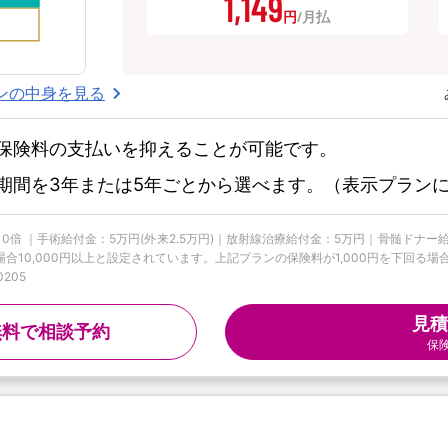
1,149
円
ンの中身を見る
保険料の支払いを抑えることが可能です。
期間を3年または5年ごとから選べます。（表示プラン
10倍 ｜手術給付金：5万円(外来2.5万円)｜放射線治療給付金：5万円｜骨髄ドナ
合10,000円以上と設定されています。上記プランの保険料が1,000円を下回る場
205
見積
無料で相談予約
保