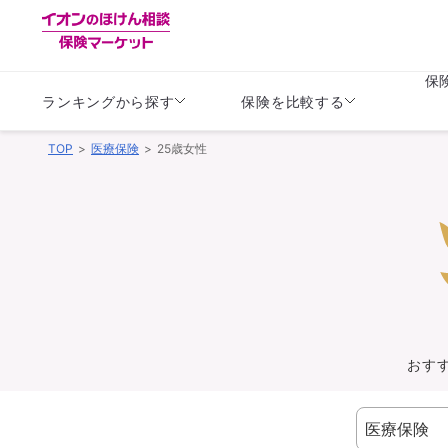
保
ランキングから探す
保険を比較する
TOP
医療保険
25歳女性
生命保険
生命保険
保険（医療保険）
保険（自動車保険）
生命保険
生命保険
医療保険
医療保険
健康
子供
学資保険
定期保険
定期保険
終身保険
持病がある方向け
個人年金保険
持病がある方向け
生命保険
持病がある方向け
医療保険
がん保険
おす
損害保険
損害保険
自動車保険
自動車保険
バイク保険