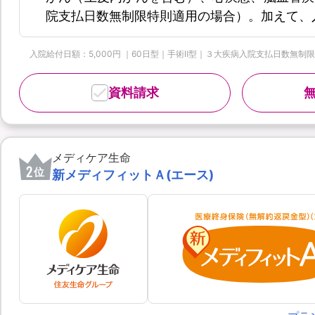
院支払日数無制限特則適用の場合）。加えて、
入院給付日額：5,000円 ｜60日型｜手術Ⅱ型｜３大疾病入院支払日数無制限特則
資料請求
メディケア生命
2
位
新メディフィットＡ(エース)