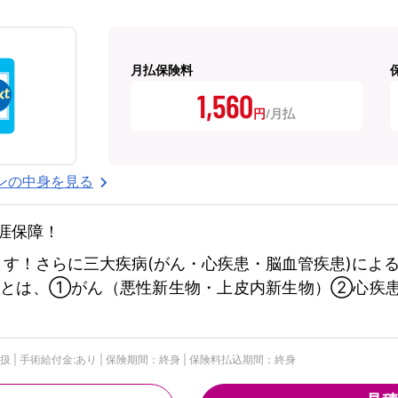
月払保険料
1,560
円
ンの中身を見る
涯保障！
ます！さらに三大疾病(がん・心疾患・脳血管疾患)によ
病とは、①がん（悪性新生物・上皮内新生物）②心疾
替扱 | 手術給付金:あり | 保険期間：終身 | 保険料払込期間：終身