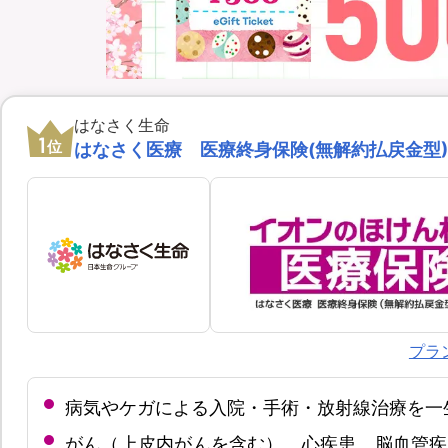
はなさく生命
1
位
はなさく医療 医療終身保険(無解約払戻金型)(
プラ
病気やケガによる入院・手術・放射線治療を一
がん（上皮内がんを含む）、心疾患、脳血管疾