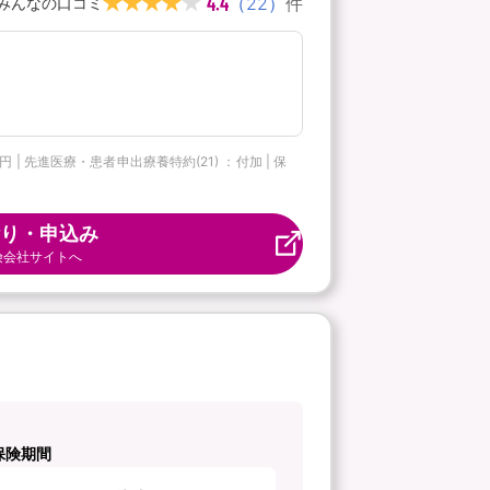
4.4
（
22
）
件
みんなの口コミ
 先進医療・患者申出療養特約(21) ：付加 | 保
り・申込み
険会社サイトへ
保険期間