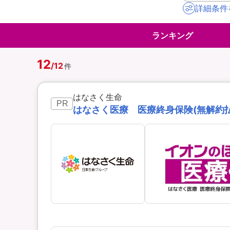
詳細条件
地震保険
ペット保険
ランキング
イオンカード会員さ
スマホ保険
専用保険（損害保険
12
/
12
件
はなさく生命
PR
はなさく医療 医療終身保険(無解約払戻