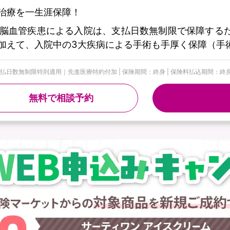
治療を一生涯保障！
脳血管疾患による入院は、支払日数無制限で保障する
加えて、入院中の3大疾病による手術も手厚く保障（手
日数無制限特則適用｜先進医療特約付加 | 保険期間：終身 | 保険料払込期間：終身 | 募
無料で相談予約