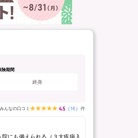
保険期間
終身
4.5
（
16
）
件
みんなの口コミ
入院にも備えられる（３大疾病入