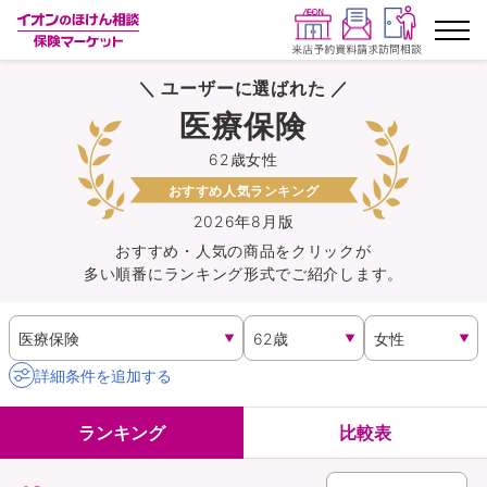
＼ ユーザーに選ばれた ／
ランキングから探す
医療保険
62歳女性
保険を比較する
おすすめ人気ランキング
保険会社から探す
2026年8月版
おすすめ・人気の商品を
クリック
が
多い順番にランキング形式でご紹介します。
イオンカード会員さま専用保険
キャンペーン一覧
詳細条件を追加する
コラム
ランキング
比較表
イオングループ従業員さま向け