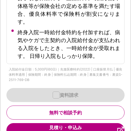
体格等が保険会社の定める基準を満たす場
合、優良体料率で保険料が割安になりま
す。
終身入院一時給付金特約を付加すれば、病
気やケガで主契約の入院給付金が支払われ
る入院をしたとき、一時給付金が受取れま
す。 日帰り入院もしっかり保障。
入院給付金日額：5,000円(60日)｜先進医療特約(2022) | 口座振替月払 | 優良
体料率適用 | 保険期間：終身 | 保険料払込期間：終身 | 募集文書番号：募資S-
2511-769-DB
資料請求
無料で相談予約
見積り・申込み