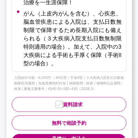
治療を一生涯保障！
がん（上皮内がんを含む）、心疾患、
脳血管疾患による入院は、支払日数無
制限で保障するため長期入院にも備え
られる（３大疾病入院支払日数無制限
特則適用の場合）。加えて、入院中の3
大疾病による手術も手厚く保障（手術Ⅱ
型の場合）。
入院給付日額：5,000円 ｜60日型｜手術Ⅱ型｜３大疾病入院支払日数無
制限特則適用｜先進医療特約付加 | 保険期間：終身 | 保険料払込期間：
終身 | 募集文書番号：代HS-25-582-430（2026.3）
資料請求
無料で相談予約