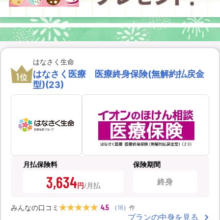
はなさく生命
はなさく医療 医療終身保険(無解約払戻金
1
位
型)(23)
月払保険料
保険期間
3,634
終身
円
4.5
みんなの口コミ
（
16
）
件
プランの中身を見る