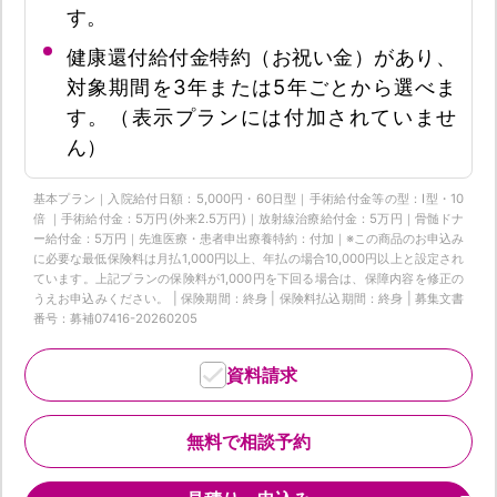
す。
健康還付給付金特約（お祝い金）があり、
対象期間を3年または5年ごとから選べま
す。（表示プランには付加されていませ
ん）
基本プラン｜入院給付日額：5,000円・60日型｜手術給付金等の型：Ⅰ型・10
倍 ｜手術給付金：5万円(外来2.5万円)｜放射線治療給付金：5万円｜骨髄ドナ
ー給付金：5万円｜先進医療・患者申出療養特約：付加｜※この商品のお申込み
に必要な最低保険料は月払1,000円以上、年払の場合10,000円以上と設定され
ています。上記プランの保険料が1,000円を下回る場合は、保障内容を修正の
うえお申込みください。 | 保険期間：終身 | 保険料払込期間：終身 | 募集文書
番号：募補07416-20260205
資料請求
無料で相談予約