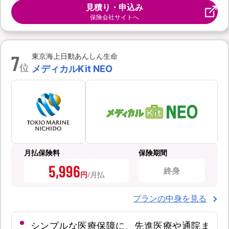
見積り・申込み
保険会社サイトへ
7
東京海上日動あんしん生命
位
メディカルKit NEO
月払保険料
保険期間
5,996
終身
円
プランの中身を見る
シンプルな医療保障に、先進医療や通院ま