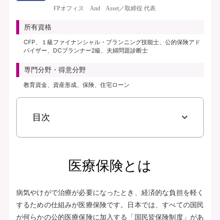
き、保険料払込免除特約なし、初期入院10日給付特則付き、三大疾病支払日数
FPオフィス And Asset／取締役 代表
無制限延長特則付き | | 保険期間：終身（総合先進医療特約は10年） | 保険料
払込期間：終身（総合先進医療特約は10年） | 募集文書番号：AFH277-
所有資格
2025-0355 2月17日(280217)
CFP、１級ファイナンシャル・プランニング技能士、公的保険アド
バイザー、DCプランナー2級、夫婦問題診断士
資料請求
専門分野・得意分野
無料で相談予約
教育資金、資産形成、保険、住宅ローン
見積り・申込み
目次
保険会社サイトへ
医療保険とは
病気やけがで治療が必要になったとき、経済的な負担を軽く
するための仕組みが医療保険です。日本では、すべての国民
が何らかの公的医療保険に加入する「国民皆保険制度」があ