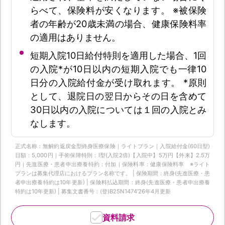
らべて、保険料が安くなります。 ※被保険
者の年齢が20歳未満の場合、健康保険料率
の適用はありません。
短期入院10日給付特則を適用した場合、1回
の入院*が10日以内の短期入院でも一律10
日分の入院給付金が受け取れます。 *原則
として、退院日の翌日からその日を含めて
30日以内の入院については１回の入院とみ
なします。
正式名称：無解約返戻金型終身医療保険｜ライトプラン｜入院給付金(60日型)
日額：5,000円｜手術保障特則：Ⅰ型(入院2倍)【入院中】5万円【外来】2.5万
円｜先進医療・患者申出療養特約：付加｜保険料率：健康保険料率 ※ライト
プランは募集代理店におけるプラン名称です。 | 保険期間：終身(先進医療・患
者申出療養特約は10年更新) | 保険料払込期間：終身(先進医療・患者申出療養
特約は10年更新) | 募集文書番号：(登)B25N1474‘26年4月更新
資料請求