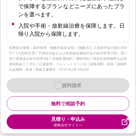
で保障するプランなどニーズにあったプラ
ンを選べます。
入院や手術・放射線治療を保障します。日
帰り入院から保障します。
医療総合保険（基本保障・無解約返戻金型）[無配当] | 入院給付金日額5,000
円 | 1入院60日型 | 手術給付金および放射線治療給付金の給付倍率の型：I型 |
死亡保険金の給付倍率0倍 | 先進医療特約 | 通院特約 | 特定疾病保険料払込免
除特則あり | 月払 | 口座振替・クレジットカード払 | 保険期間：終身 | 保険料
払込期間：終身 | 募集文書番号：2512-KL08-H0242
資料請求
無料で相談予約
見積り・申込み
保険会社サイトへ