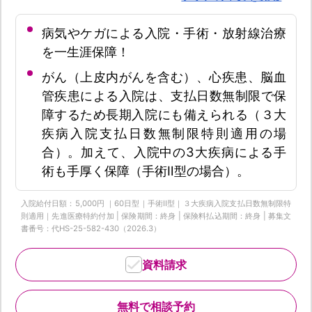
病気やケガによる入院・手術・放射線治療
を一生涯保障！
がん（上皮内がんを含む）、心疾患、脳血
管疾患による入院は、支払日数無制限で保
障するため長期入院にも備えられる（３大
疾病入院支払日数無制限特則適用の場
合）。加えて、入院中の3大疾病による手
術も手厚く保障（手術Ⅱ型の場合）。
入院給付日額：5,000円 ｜60日型｜手術Ⅱ型｜３大疾病入院支払日数無制限特
則適用｜先進医療特約付加 | 保険期間：終身 | 保険料払込期間：終身 | 募集文
書番号：代HS-25-582-430（2026.3）
資料請求
無料で相談予約