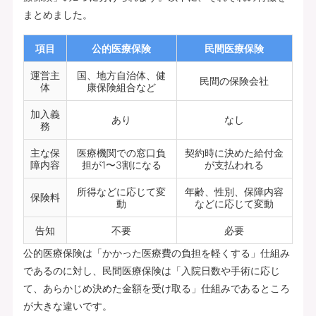
まとめました。
項目
公的医療保険
民間医療保険
運営主
国、地方自治体、健
民間の保険会社
体
康保険組合など
加入義
あり
なし
務
主な保
医療機関での窓口負
契約時に決めた給付金
障内容
担が1〜3割になる
が支払われる
所得などに応じて変
年齢、性別、保障内容
保険料
動
などに応じて変動
告知
不要
必要
公的医療保険は「かかった医療費の負担を軽くする」仕組み
であるのに対し、民間医療保険は「入院日数や手術に応じ
て、あらかじめ決めた金額を受け取る」仕組みであるところ
が大きな違いです。