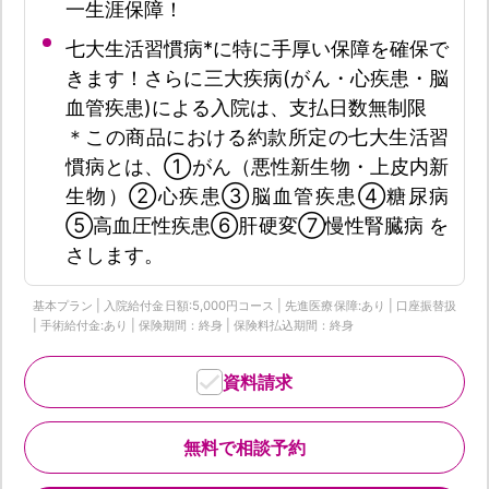
一生涯保障！
七大生活習慣病*に特に手厚い保障を確保で
きます！さらに三大疾病(がん・心疾患・脳
血管疾患)による入院は、支払日数無制限
＊この商品における約款所定の七大生活習
慣病とは、①がん（悪性新生物・上皮内新
生物）②心疾患③脳血管疾患④糖尿病
⑤高血圧性疾患⑥肝硬変⑦慢性腎臓病 を
さします。
基本プラン | 入院給付金日額:5,000円コース | 先進医療保障:あり | 口座振替扱
| 手術給付金:あり | 保険期間：終身 | 保険料払込期間：終身
資料請求
無料で相談予約