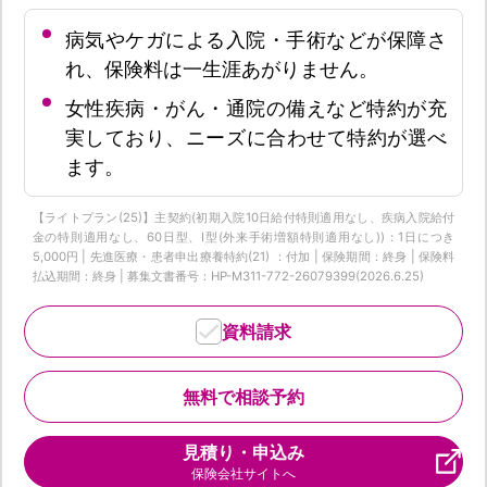
病気やケガによる入院・手術などが保障さ
れ、保険料は一生涯あがりません。
女性疾病・がん・通院の備えなど特約が充
実しており、ニーズに合わせて特約が選べ
ます。
【ライトプラン(25)】主契約(初期入院10日給付特則適用なし、疾病入院給付
金の特則適用なし、60日型、I型(外来手術増額特則適用なし))：1日につき
5,000円 | 先進医療・患者申出療養特約(21) ：付加 | 保険期間：終身 | 保険料
払込期間：終身 | 募集文書番号：HP-M311-772-26079399(2026.6.25)
資料請求
無料で相談予約
見積り・申込み
保険会社サイトへ