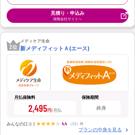
見積り・申込み
保険会社サイトへ
メディケア生命
2
位
新メディフィットＡ(エース)
月払保険料
保険期間
2,495
終身
円
4.4
みんなの口コミ
（
22
）
件
プランの中身を見る