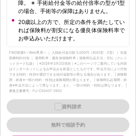
障。 ※ 手術給付金等の給付倍率の型が1型
の場合、手術等の保障はありません。
20歳以上の方で、所定の条件を満たしてい
れば保険料が割安になる優良体保険料率で
お申込みいただけます。
FWD医療Ⅱ＜Web専用＞ ｜ 入院給付金日額 5,000円（60日型・2型）｜ 先進
医療特約付加 ｜ 適用料率：優良体保険料率｜保険料払込方法：月払（クレジ
ットカード払扱）｜※2026年3月2日現在｜※このページでご案内している内容
はインターネットによるお申込みを前提としたものです。申込方法により付加
できる特約・特則や選択できる給付金額等が異なる場合があります。 | 保険期
間：終身※一部の特約・特則は保険期間が異なります。 | 保険料払込期間：終
身※申込方法によって異なります。また、一部の特約・特則は異なります。 |
募集文書番号：FLI-C50437-2602
資料請求
無料で相談予約