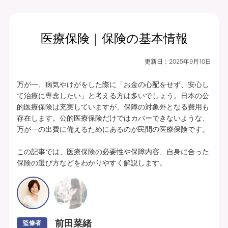
医療保険｜保険の基本情報
月払保険料
保険期間
終身（総合先進医
5,589
更新日：
2025年9月10日
円
療特約は10年）
万が一、病気やけがをした際に「お金の心配をせず、安心し
プランの中身を見る
て治療に専念したい」と考える方は多いでしょう。日本の公
的医療保険は充実していますが、保障の対象外となる費用も
入院・手術・放射線治療、通院・先進医療
存在します。公的医療保険だけではカバーできないような、
万が一の出費に備えるためにあるのが民間の医療保険です。

に備えられます。
豊富な特約ラインナップからお客さまのニ
この記事では、医療保険の必要性や保障内容、自身に合った
保険の選び方などをわかりやすく解説します。
ーズに合わせて保障を充実させることがで
きます。
あんしんパレット｜ていばん医療｜保険料払方タイプ：定額タイプ｜個別取扱
｜入院給付金日額5,000円（60日型）、通院給付金日額5,000円、手術・放射
線治療給付金特約 5万円(外来手術給付割合：100％)、総合先進医療特約付
前田菜緒
監修者