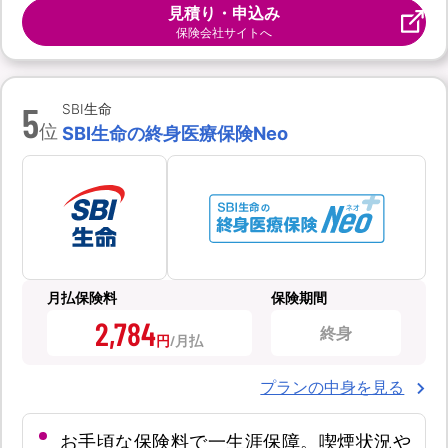
見積り・申込み
保険会社サイトへ
5
SBI生命
位
SBI生命の終身医療保険Neo
月払保険料
保険期間
2,784
終身
円
プランの中身を見る
お手頃な保険料で一生涯保障。喫煙状況や