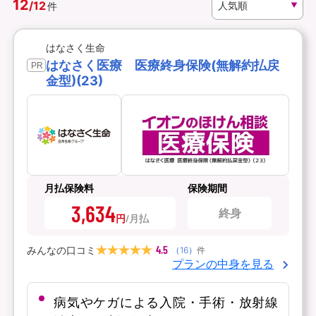
12
/
12
件
資料請求
訪問相談
はなさく生命
（無料）
（無料）
はなさく医療 医療終身保険(無解約払戻
PR
金型)(23)
イオンカード会員さま専用保険
月払保険料
保険期間
3,634
終身
円
4.5
みんなの口コミ
（
16
）
件
プランの中身を見る
病気やケガによる入院・手術・放射線