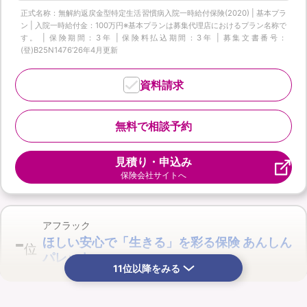
正式名称：無解約返戻金型特定生活習慣病入院一時給付保険(2020) | 基本プラ
ン | 入院一時給付金：100万円※基本プランは募集代理店におけるプラン名称で
す。 | 保険期間：3年 | 保険料払込期間：3年 | 募集文書番号：
(登)B25N1476‘26年4月更新
資料請求
無料で相談予約
見積り・申込み
保険会社サイトへ
アフラック
-
ほしい安心で「生きる」を彩る保険 あんしん
位
パレット
11位以降をみる