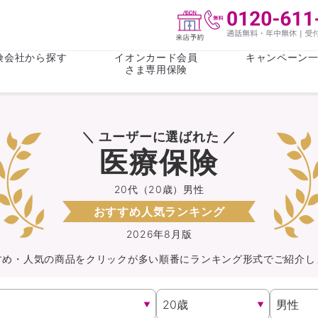
険会社から探す
イオンカード会員
キャンペーン
さま専用保険
保険(その他)
お金
＼ ユーザーに選ばれた ／
がん保険
がん保険
女性医療保
女性医療保
医療保険
ライフステージ
心配事
終身保険
収入保障保
収入保障保険
介護・認知
20代（20歳）男性
おすすめ人気ランキング
持病がある方向け
持病がある
医療保険
がん保険
2026年8月版
すめ・人気の商品を
クリック
が
多い順番にランキング形式でご紹介し
自転車保険
火災保険