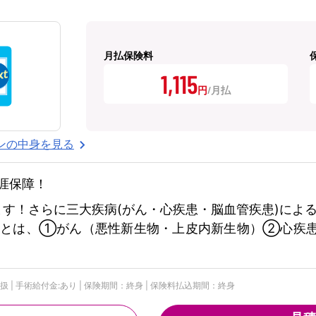
月払保険料
1,115
円
ンの中身を見る
涯保障！
ます！さらに三大疾病(がん・心疾患・脳血管疾患)によ
病とは、①がん（悪性新生物・上皮内新生物）②心疾
替扱 | 手術給付金:あり | 保険期間：終身 | 保険料払込期間：終身