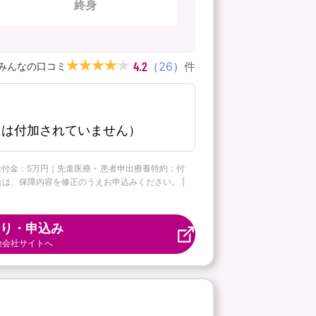
終身
4.2
（
26
）
件
みんなの口コミ
には付加されていません）
ー給付金：5万円｜先進医療・患者申出療養特約：付
合は、保障内容を修正のうえお申込みください。 |
り・申込み
険会社サイトへ