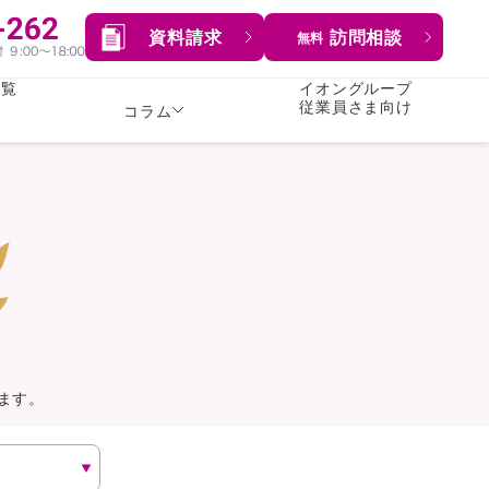
資料請求
訪問相談
無料
一覧
イオングループ
従業員さま向け
コラム
女性
険
険
就業不能保険
就業不能保険
暮らし
険
介護・認知症保険
持病がある方向け
症保険
生命保険
コラム全てを見る
方向け
イオンカード会員さま
専用保険（生命保険）
ます。
総合ランキングを見る
傷害保険