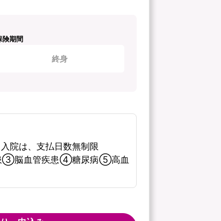
保険期間
終身
る入院は、支払日数無制限
患③脳血管疾患④糖尿病⑤高血