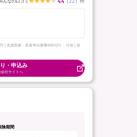
4.4
（
22
）
件
みんなの口コミ
 先進医療・患者申出療養特約(21) ：付加 | 保
り・申込み
険会社サイトへ
保険期間