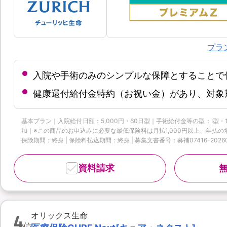
プラ
入院や手術のみのシンプルな保障とすることで
健康還付給付金特約（お祝い金）があり、対象
基本プラン｜入院給付日額：5,000円・60日型｜手術給付金等の型：Ⅰ型・
加｜※この商品のお申込みに必要な最低保険料は月払1,000円以上、年払の場
保険期間：終身 | 保険料払込期間：終身 | 募集文書番号：募補07416-20260
資料請求
4
オリックス生命
位