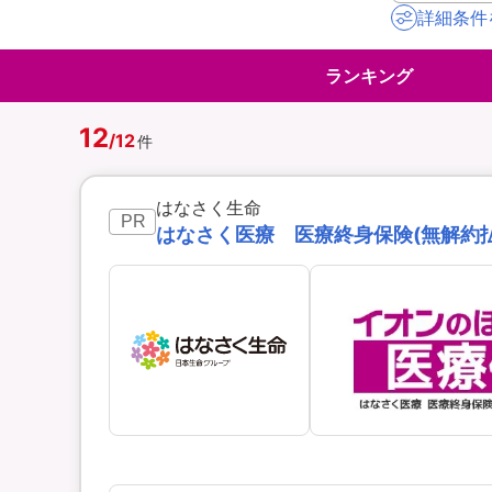
詳細条件
地震保険
ペット保険
ランキング
イオンカード会員さ
スマホ保険
専用保険（損害保険
12
/
12
件
はなさく生命
PR
はなさく医療 医療終身保険(無解約払戻