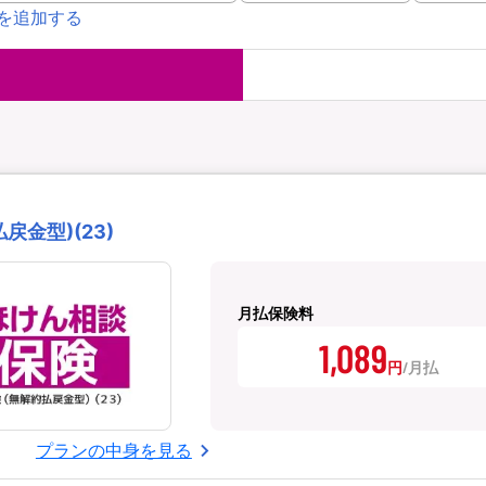
を追加する
国内旅行保険
海外旅行保
ま
WAON POINT還元型保険
）
金型)(23)
月払保険料
1,089
円
プランの中身を見る