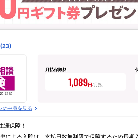
23)
月払保険料
1,089
円
ンの中身を見る
生涯保障！
患による入院は、支払日数無制限で保障するため長期