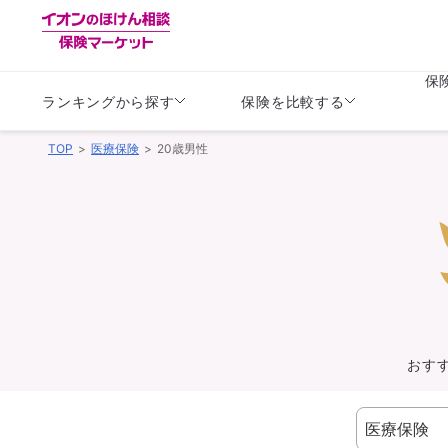
保
ランキングから探す
保険を比較する
TOP
医療保険
20歳男性
生命保険
生命保険
保険（医療保険）
保険（自動車保険）
生命保険
生命保険
医療保険
医療保険
健康
子供
学資保険
定期保険
定期保険
終身保険
持病がある方向け
個人年金保険
持病がある方向け
生命保険
持病がある方向け
医療保険
がん保険
おす
損害保険
損害保険
自動車保険
自動車保険
バイク保険