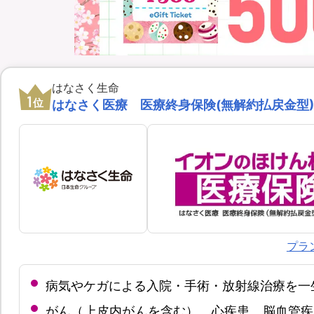
はなさく生命
1
位
はなさく医療 医療終身保険(無解約払戻金型)(
プラ
病気やケガによる入院・手術・放射線治療を一
がん（上皮内がんを含む）、心疾患、脳血管疾