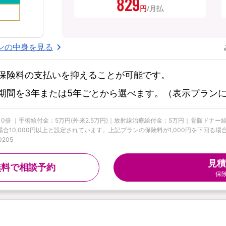
829
円
ンの中身を見る
保険料の支払いを抑えることが可能です。
期間を3年または5年ごとから選べます。（表示プラン
10倍 ｜手術給付金：5万円(外来2.5万円)｜放射線治療給付金：5万円｜骨髄ドナ
合10,000円以上と設定されています。上記プランの保険料が1,000円を下回る場
205
見積
無料で相談予約
保