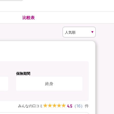
険
ゴルファー保険
比較表
保険期間
終身
4.5
（
16
）
件
みんなの口コミ