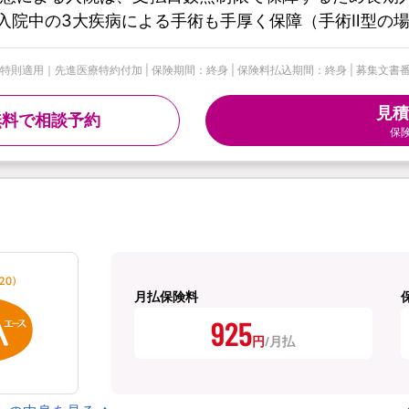
入院中の3大疾病による手術も手厚く保障（手術Ⅱ型の
適用｜先進医療特約付加 | 保険期間：終身 | 保険料払込期間：終身 | 募集文書番号：代H
見積
無料で相談予約
保
月払保険料
925
円