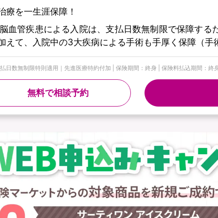
治療を一生涯保障！
脳血管疾患による入院は、支払日数無制限で保障する
加えて、入院中の3大疾病による手術も手厚く保障（手
日数無制限特則適用｜先進医療特約付加 | 保険期間：終身 | 保険料払込期間：終身 | 募
無料で相談予約