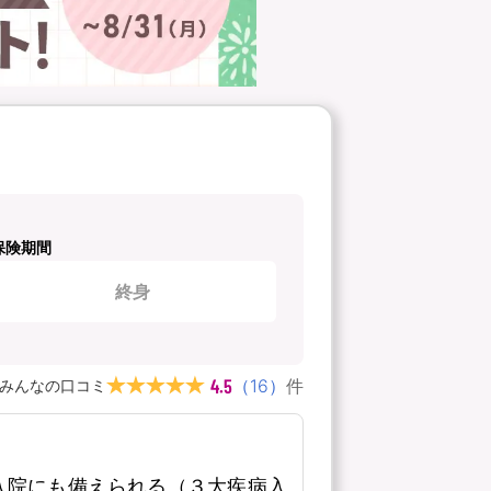
保険期間
終身
4.5
（
16
）
件
みんなの口コミ
入院にも備えられる（３大疾病入