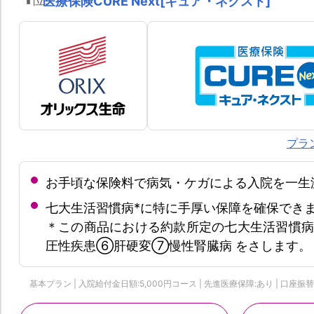
医療保険CURE Next[キュア・ネクスト]
プラ
お手頃な保険料で病気・ケガによる入院を一生
七大生活習慣病*に特に手厚い保障を確保でき
＊この商品における約款所定の七大生活習慣
圧性疾患⑥肝硬変⑦慢性腎臓病 をさします。
基本プラン | 入院給付金日額:5,000円コース | 先進医療保障:あり | 口座振