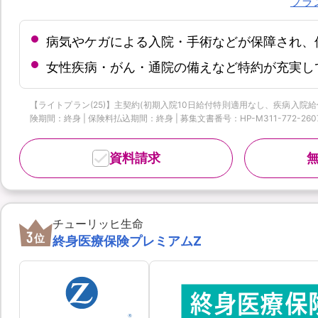
プラ
病気やケガによる入院・手術などが保障され、
女性疾病・がん・通院の備えなど特約が充実し
【ライトプラン(25)】主契約(初期入院10日給付特則適用なし、疾病入院給付金の
険期間：終身 | 保険料払込期間：終身 | 募集文書番号：HP-M311-772-2607939
資料請求
チューリッヒ生命
3
位
終身医療保険プレミアムZ