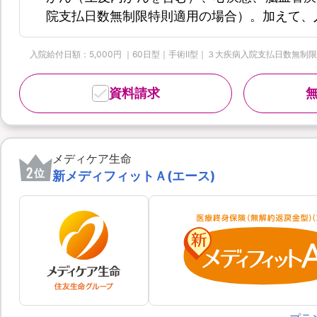
院支払日数無制限特則適用の場合）。加えて、
入院給付日額：5,000円 ｜60日型｜手術Ⅱ型｜３大疾病入院支払日数無制限特則
資料請求
メディケア生命
2
位
新メディフィットＡ(エース)