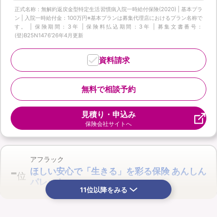
正式名称：無解約返戻金型特定生活習慣病入院一時給付保険(2020) | 基本プラ
ン | 入院一時給付金：100万円※基本プランは募集代理店におけるプラン名称で
す。 | 保険期間：3年 | 保険料払込期間：3年 | 募集文書番号：
(登)B25N1476‘26年4月更新
資料請求
無料で相談予約
見積り・申込み
保険会社サイトへ
アフラック
-
ほしい安心で「生きる」を彩る保険 あんしん
位
パレット
11位以降をみる