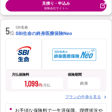
見積り・申込み
保険会社サイトへ
5
SBI生命
位
SBI生命の終身医療保険Neo
月払保険料
保険期間
1,099
終身
円
プランの中身を見る
お手頃な保険料で一生涯保障。喫煙状況や