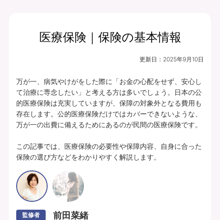
医療保険｜保険の基本情報
月払保険料
保険期間
終身（総合先進医
2,759
更新日：
2025年9月10日
円
療特約は10年）
万が一、病気やけがをした際に「お金の心配をせず、安心し
プランの中身を見る
て治療に専念したい」と考える方は多いでしょう。日本の公
的医療保険は充実していますが、保障の対象外となる費用も
入院・手術・放射線治療、通院・先進医療
存在します。公的医療保険だけではカバーできないような、
万が一の出費に備えるためにあるのが民間の医療保険です。

に備えられます。
豊富な特約ラインナップからお客さまのニ
この記事では、医療保険の必要性や保障内容、自身に合った
保険の選び方などをわかりやすく解説します。
ーズに合わせて保障を充実させることがで
きます。
あんしんパレット｜ていばん医療｜保険料払方タイプ：定額タイプ｜個別取扱
｜入院給付金日額5,000円（60日型）、通院給付金日額5,000円、手術・放射
線治療給付金特約 5万円(外来手術給付割合：100％)、総合先進医療特約付
前田菜緒
監修者