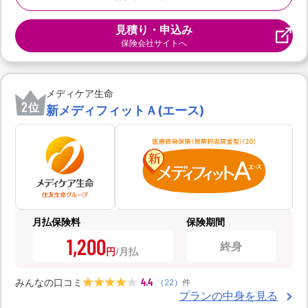
見積り・申込み
保険会社サイトへ
メディケア生命
2
位
新メディフィットＡ(エース)
月払保険料
保険期間
1,200
終身
円
4.4
みんなの口コミ
（
22
）
件
プランの中身を見る