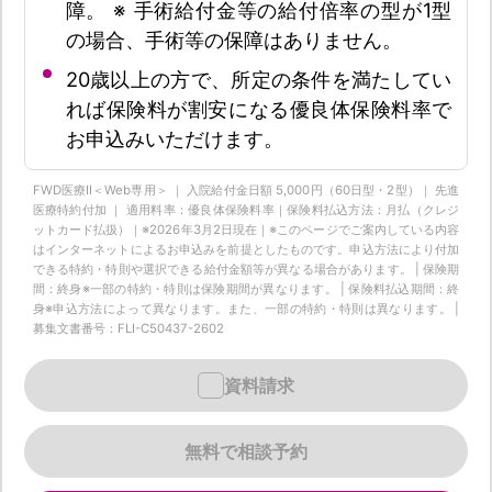
障。 ※ 手術給付金等の給付倍率の型が1型
の場合、手術等の保障はありません。
20歳以上の方で、所定の条件を満たしてい
れば保険料が割安になる優良体保険料率で
お申込みいただけます。
FWD医療Ⅱ＜Web専用＞ ｜ 入院給付金日額 5,000円（60日型・2型）｜ 先進
医療特約付加 ｜ 適用料率：優良体保険料率｜保険料払込方法：月払（クレジ
ットカード払扱）｜※2026年3月2日現在｜※このページでご案内している内容
はインターネットによるお申込みを前提としたものです。申込方法により付加
できる特約・特則や選択できる給付金額等が異なる場合があります。 | 保険期
間：終身※一部の特約・特則は保険期間が異なります。 | 保険料払込期間：終
身※申込方法によって異なります。また、一部の特約・特則は異なります。 |
募集文書番号：FLI-C50437-2602
資料請求
無料で相談予約