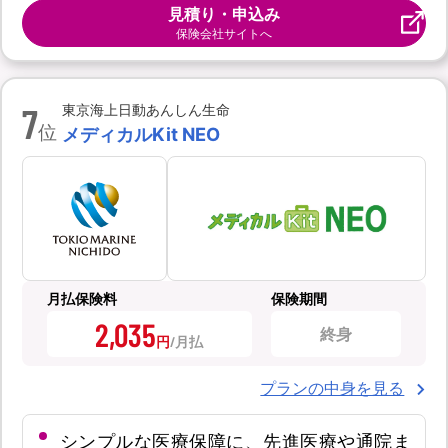
見積り・申込み
保険会社サイトへ
7
東京海上日動あんしん生命
位
メディカルKit NEO
月払保険料
保険期間
2,035
終身
円
プランの中身を見る
シンプルな医療保障に、先進医療や通院ま