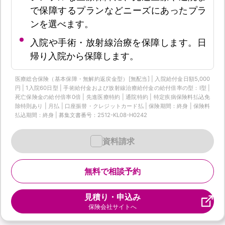
で保障するプランなどニーズにあったプラ
ンを選べます。
入院や手術・放射線治療を保障します。日
帰り入院から保障します。
医療総合保険（基本保障・無解約返戻金型）[無配当] | 入院給付金日額5,000
円 | 1入院60日型 | 手術給付金および放射線治療給付金の給付倍率の型：I型 |
死亡保険金の給付倍率0倍 | 先進医療特約 | 通院特約 | 特定疾病保険料払込免
除特則あり | 月払 | 口座振替・クレジットカード払 | 保険期間：終身 | 保険料
払込期間：終身 | 募集文書番号：2512-KL08-H0242
資料請求
無料で相談予約
見積り・申込み
保険会社サイトへ