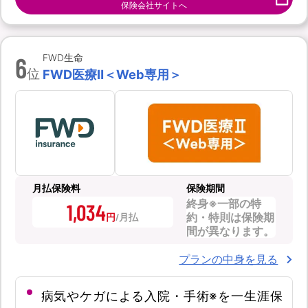
保険会社サイトへ
6
FWD生命
位
FWD医療Ⅱ＜Web専用＞
月払保険料
保険期間
終身※一部の特
1,034
約・特則は保険期
円
間が異なります。
プランの中身を見る
病気やケガによる入院・手術※を一生涯保