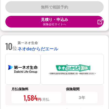
無料で相談予約
見積り・申込み
保険会社サイトへ
10
第一ネオ生命
位
ネオdeからだエール
月払保険料
保険期間
1,584
3年
円