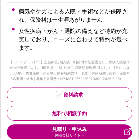
病気やケガによる入院・手術などが保障さ
れ、保険料は一生涯あがりません。
女性疾病・がん・通院の備えなど特約が充
実しており、ニーズに合わせて特約が選べ
ます。
【ライトプラン(25)】主契約(初期入院10日給付特則適用なし、疾病入院給付
金の特則適用なし、60日型、I型(外来手術増額特則適用なし))：1日につき
5,000円 | 先進医療・患者申出療養特約(21) ：付加 | 保険期間：終身 | 保険料
払込期間：終身 | 募集文書番号：HP-M311-772-26079399(2026.6.25)
資料請求
無料で相談予約
見積り・申込み
保険会社サイトへ