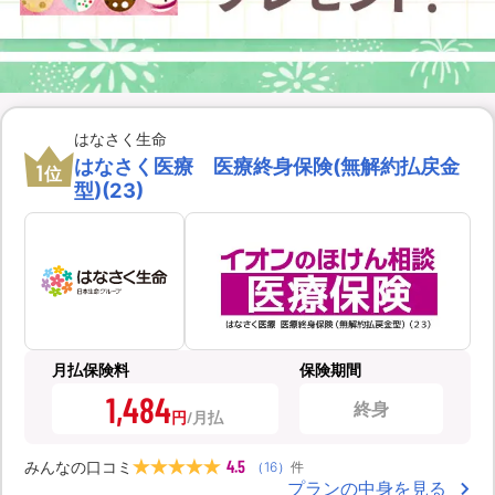
はなさく生命
はなさく医療 医療終身保険(無解約払戻金
1
位
型)(23)
月払保険料
保険期間
1,484
終身
円
4.5
みんなの口コミ
（
16
）
件
プランの中身を見る