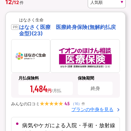
12
/
12
件
資料請求
訪問相談
はなさく生命
（無料）
（無料）
はなさく医療 医療終身保険(無解約払戻
PR
金型)(23)
イオンカード会員さま専用保険
月払保険料
保険期間
1,484
終身
円
4.5
みんなの口コミ
（
16
）
件
プランの中身を見る
病気やケガによる入院・手術・放射線