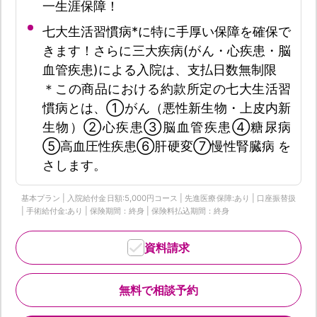
一生涯保障！
七大生活習慣病*に特に手厚い保障を確保で
きます！さらに三大疾病(がん・心疾患・脳
血管疾患)による入院は、支払日数無制限
＊この商品における約款所定の七大生活習
慣病とは、①がん（悪性新生物・上皮内新
生物）②心疾患③脳血管疾患④糖尿病
⑤高血圧性疾患⑥肝硬変⑦慢性腎臓病 を
さします。
基本プラン | 入院給付金日額:5,000円コース | 先進医療保障:あり | 口座振替扱
| 手術給付金:あり | 保険期間：終身 | 保険料払込期間：終身
資料請求
無料で相談予約