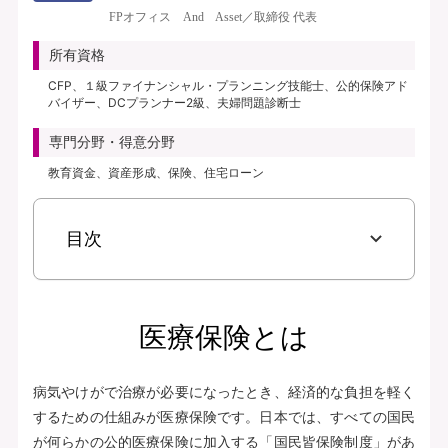
き、保険料払込免除特約なし、初期入院10日給付特則付き、三大疾病支払日数
FPオフィス And Asset／取締役 代表
無制限延長特則付き | | 保険期間：終身（総合先進医療特約は10年） | 保険料
払込期間：終身（総合先進医療特約は10年） | 募集文書番号：AFH277-
所有資格
2025-0355 2月17日(280217)
CFP、１級ファイナンシャル・プランニング技能士、公的保険アド
バイザー、DCプランナー2級、夫婦問題診断士
資料請求
専門分野・得意分野
無料で相談予約
教育資金、資産形成、保険、住宅ローン
見積り・申込み
目次
保険会社サイトへ
医療保険とは
病気やけがで治療が必要になったとき、経済的な負担を軽く
するための仕組みが医療保険です。日本では、すべての国民
が何らかの公的医療保険に加入する「国民皆保険制度」があ