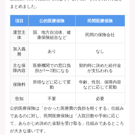
まとめました。
項目
公的医療保険
民間医療保険
運営主
国、地方自治体、健
民間の保険会社
体
康保険組合など
加入義
あり
なし
務
主な保
医療機関での窓口負
契約時に決めた給付金
障内容
担が1〜3割になる
が支払われる
所得などに応じて変
年齢、性別、保障内容
保険料
動
などに応じて変動
告知
不要
必要
公的医療保険は「かかった医療費の負担を軽くする」仕組み
であるのに対し、民間医療保険は「入院日数や手術に応じ
て、あらかじめ決めた金額を受け取る」仕組みであるところ
が大きな違いです。