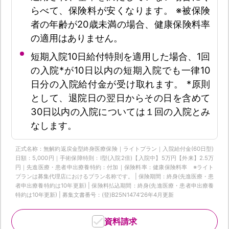
らべて、保険料が安くなります。 ※被保険
者の年齢が20歳未満の場合、健康保険料率
の適用はありません。
短期入院10日給付特則を適用した場合、1回
の入院*が10日以内の短期入院でも一律10
日分の入院給付金が受け取れます。 *原則
として、退院日の翌日からその日を含めて
30日以内の入院については１回の入院とみ
なします。
正式名称：無解約返戻金型終身医療保険｜ライトプラン｜入院給付金(60日型)
日額：5,000円｜手術保障特則：Ⅰ型(入院2倍)【入院中】5万円【外来】2.5万
円｜先進医療・患者申出療養特約：付加｜保険料率：健康保険料率 ※ライト
プランは募集代理店におけるプラン名称です。 | 保険期間：終身(先進医療・患
者申出療養特約は10年更新) | 保険料払込期間：終身(先進医療・患者申出療養
特約は10年更新) | 募集文書番号：(登)B25N1474‘26年4月更新
資料請求