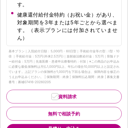
す。
健康還付給付金特約（お祝い金）があり、
対象期間を3年または5年ごとから選べま
す。（表示プランには付加されていませ
ん）
基本プラン｜入院給付日額：5,000円・60日型｜手術給付金等の型：Ⅰ型・10
倍 ｜手術給付金：5万円(外来2.5万円)｜放射線治療給付金：5万円｜骨髄ドナ
ー給付金：5万円｜先進医療・患者申出療養特約：付加｜※この商品のお申込み
に必要な最低保険料は月払1,000円以上、年払の場合10,000円以上と設定され
ています。上記プランの保険料が1,000円を下回る場合は、保障内容を修正の
うえお申込みください。 | 保険期間：終身 | 保険料払込期間：終身 | 募集文書
番号：募補07416-20260205
資料請求
無料で相談予約