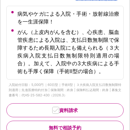
病気やケガによる入院・手術・放射線治療
を一生涯保障！
がん（上皮内がんを含む）、心疾患、脳血
管疾患による入院は、支払日数無制限で保
障するため長期入院にも備えられる（３大
疾病入院支払日数無制限特則適用の場
合）。加えて、入院中の3大疾病による手
術も手厚く保障（手術Ⅱ型の場合）。
入院給付日額：5,000円 ｜60日型｜手術Ⅱ型｜３大疾病入院支払日数無制限特
則適用｜先進医療特約付加 | 保険期間：終身 | 保険料払込期間：終身 | 募集文
書番号：代HS-25-582-430（2026.3）
資料請求
無料で相談予約