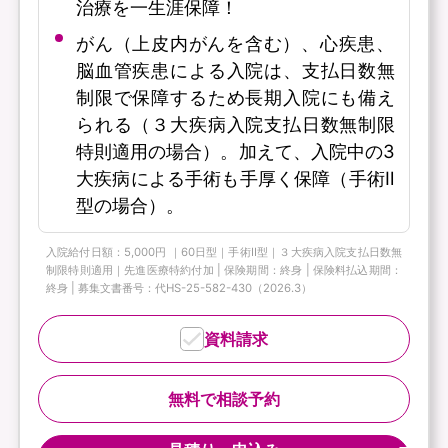
治療を一生涯保障！
がん（上皮内がんを含む）、心疾患、
脳血管疾患による入院は、支払日数無
制限で保障するため長期入院にも備え
られる（３大疾病入院支払日数無制限
特則適用の場合）。加えて、入院中の3
大疾病による手術も手厚く保障（手術Ⅱ
型の場合）。
入院給付日額：5,000円 ｜60日型｜手術Ⅱ型｜３大疾病入院支払日数無
制限特則適用｜先進医療特約付加 | 保険期間：終身 | 保険料払込期間：
終身 | 募集文書番号：代HS-25-582-430（2026.3）
資料請求
無料で相談予約