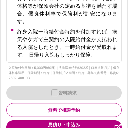
体格等が保険会社の定める基準を満たす場
合、優良体料率で保険料が割安になりま
す。
終身入院一時給付金特約を付加すれば、病
気やケガで主契約の入院給付金が支払われ
る入院をしたとき、一時給付金が受取れま
す。 日帰り入院もしっかり保障。
入院給付金日額：5,000円(60日)｜先進医療特約(2022) | 口座振替月払 | 優良
体料率適用 | 保険期間：終身 | 保険料払込期間：終身 | 募集文書番号：募資S-
2607-408-DB
資料請求
無料で相談予約
見積り・申込み