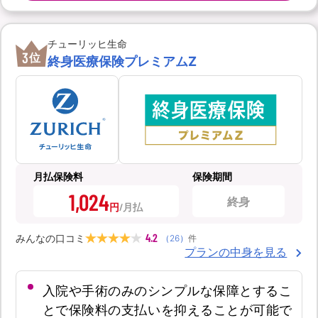
チューリッヒ生命
3
位
終身医療保険プレミアムZ
月払保険料
保険期間
1,024
終身
円
4.2
みんなの口コミ
（
26
）
件
プランの中身を見る
入院や手術のみのシンプルな保障とするこ
とで保険料の支払いを抑えることが可能で