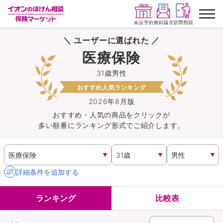
＼ ユーザーに選ばれた ／
ランキングから探す
医療保険
31歳男性
保険を比較する
おすすめ人気ランキング
保険会社から探す
2026年8月版
おすすめ・人気の商品を
クリック
が
多い順番にランキング形式でご紹介します。
イオンカード会員さま専用保険
キャンペーン一覧
詳細条件を追加する
コラム
ランキング
比較表
イオングループ従業員さま向け