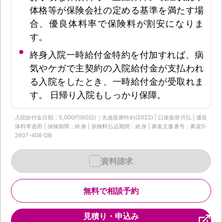
体格等が保険会社の定める基準を満たす場
合、優良体料率で保険料が割安になりま
す。
終身入院一時給付金特約を付加すれば、病
気やケガで主契約の入院給付金が支払われ
る入院をしたとき、一時給付金が受取れま
す。 日帰り入院もしっかり保障。
入院給付金日額：5,000円(60日)｜先進医療特約(2022) | 口座振替月払 | 優良
体料率適用 | 保険期間：終身 | 保険料払込期間：終身 | 募集文書番号：募資S-
2607-408-DB
資料請求
無料で相談予約
見積り・申込み