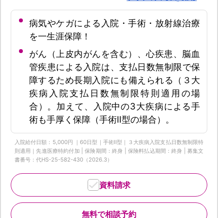
病気やケガによる入院・手術・放射線治療
を一生涯保障！
がん（上皮内がんを含む）、心疾患、脳血
管疾患による入院は、支払日数無制限で保
障するため長期入院にも備えられる（３大
疾病入院支払日数無制限特則適用の場
合）。加えて、入院中の3大疾病による手
術も手厚く保障（手術Ⅱ型の場合）。
入院給付日額：5,000円 ｜60日型｜手術Ⅱ型｜３大疾病入院支払日数無制限特
則適用｜先進医療特約付加 | 保険期間：終身 | 保険料払込期間：終身 | 募集文
書番号：代HS-25-582-430（2026.3）
資料請求
無料で相談予約