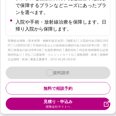
で保障するプランなどニーズにあったプラ
ンを選べます。
入院や手術・放射線治療を保障します。日
帰り入院から保障します。
医療総合保険（基本保障・無解約返戻金型）[無配当] | 入院給付金日額5,000
円 | 1入院60日型 | 手術給付金および放射線治療給付金の給付倍率の型：I型 |
死亡保険金の給付倍率0倍 | 先進医療特約 | 通院特約 | 特定疾病保険料払込免
除特則あり | 月払 | 口座振替・クレジットカード払 | 保険期間：終身 | 保険料
払込期間：終身 | 募集文書番号：2512-KL08-H0242
資料請求
無料で相談予約
見積り・申込み
保険会社サイトへ