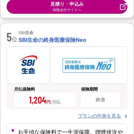
見積り・申込み
保険会社サイトへ
5
SBI生命
位
SBI生命の終身医療保険Neo
月払保険料
保険期間
1,204
終身
円
プランの中身を見る
お手頃な保険料で一生涯保障。喫煙状況や