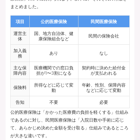
まとめました。
項目
公的医療保険
民間医療保険
運営主
国、地方自治体、健
民間の保険会社
体
康保険組合など
加入義
あり
なし
務
主な保
医療機関での窓口負
契約時に決めた給付金
障内容
担が1〜3割になる
が支払われる
所得などに応じて変
年齢、性別、保障内容
保険料
動
などに応じて変動
告知
不要
必要
公的医療保険は「かかった医療費の負担を軽くする」仕組み
であるのに対し、民間医療保険は「入院日数や手術に応じ
て、あらかじめ決めた金額を受け取る」仕組みであるところ
が大きな違いです。