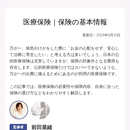
医療保険｜保険の基本情報
月払保険料
保険期間
終身（総合先進医
2,964
更新日：
2025年9月10日
円
療特約は10年）
万が一、病気やけがをした際に「お金の心配をせず、安心し
プランの中身を見る
て治療に専念したい」と考える方は多いでしょう。日本の公
的医療保険は充実していますが、保障の対象外となる費用も
入院・手術・放射線治療、通院・先進医療
存在します。公的医療保険だけではカバーできないような、
万が一の出費に備えるためにあるのが民間の医療保険です。

に備えられます。
豊富な特約ラインナップからお客さまのニ
この記事では、医療保険の必要性や保障内容、自身に合った
保険の選び方などをわかりやすく解説します。
ーズに合わせて保障を充実させることがで
きます。
あんしんパレット｜ていばん医療｜保険料払方タイプ：定額タイプ｜個別取扱
｜入院給付金日額5,000円（60日型）、通院給付金日額5,000円、手術・放射
線治療給付金特約 5万円(外来手術給付割合：100％)、総合先進医療特約付
前田菜緒
監修者