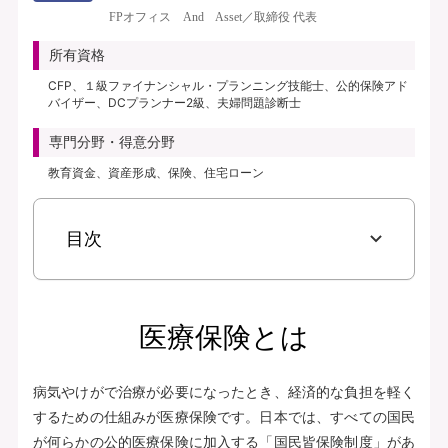
き、保険料払込免除特約なし、初期入院10日給付特則付き、三大疾病支払日数
FPオフィス And Asset／取締役 代表
無制限延長特則付き | | 保険期間：終身（総合先進医療特約は10年） | 保険料
払込期間：終身（総合先進医療特約は10年） | 募集文書番号：AFH277-
所有資格
2025-0355 2月17日(280217)
CFP、１級ファイナンシャル・プランニング技能士、公的保険アド
バイザー、DCプランナー2級、夫婦問題診断士
資料請求
専門分野・得意分野
無料で相談予約
教育資金、資産形成、保険、住宅ローン
見積り・申込み
目次
保険会社サイトへ
医療保険とは
病気やけがで治療が必要になったとき、経済的な負担を軽く
するための仕組みが医療保険です。日本では、すべての国民
が何らかの公的医療保険に加入する「国民皆保険制度」があ