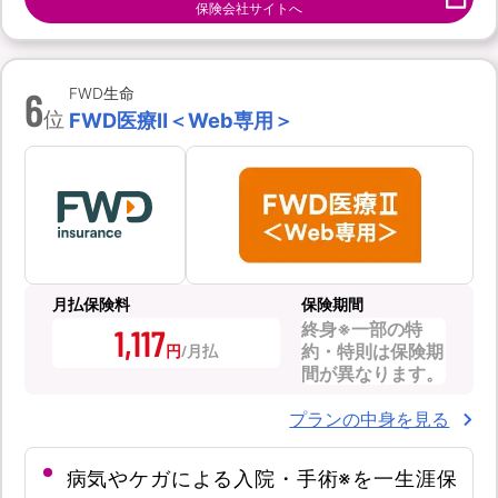
保険会社サイトへ
6
FWD生命
位
FWD医療Ⅱ＜Web専用＞
月払保険料
保険期間
終身※一部の特
1,117
約・特則は保険期
円
間が異なります。
プランの中身を見る
病気やケガによる入院・手術※を一生涯保