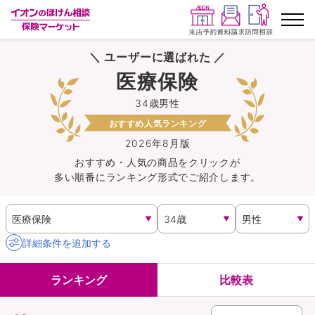
＼ ユーザーに選ばれた ／
ランキングから探す
医療保険
34歳男性
保険を比較する
おすすめ人気ランキング
保険会社から探す
2026年8月版
おすすめ・人気の商品を
クリック
が
多い順番にランキング形式でご紹介します。
イオンカード会員さま専用保険
キャンペーン一覧
詳細条件を追加する
コラム
ランキング
比較表
イオングループ従業員さま向け