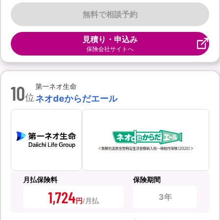
無料で相談予約
見積り・申込み
保険会社サイトへ
10
第一ネオ生命
位
ネオdeからだエール
月払保険料
保険期間
1,724
3年
円