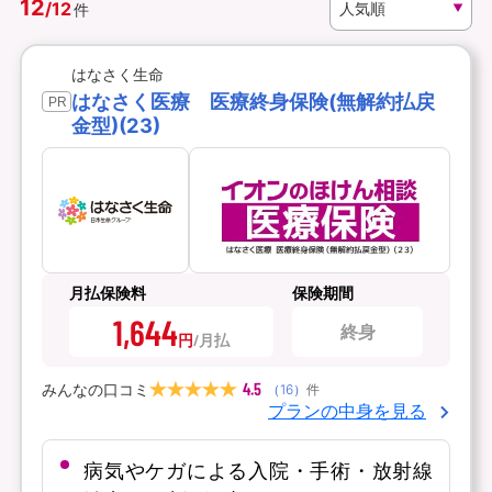
12
/
12
件
資料請求
訪問相談
はなさく生命
（無料）
（無料）
はなさく医療 医療終身保険(無解約払戻
PR
金型)(23)
イオンカード会員さま専用保険
月払保険料
保険期間
1,644
終身
円
4.5
みんなの口コミ
（
16
）
件
プランの中身を見る
病気やケガによる入院・手術・放射線