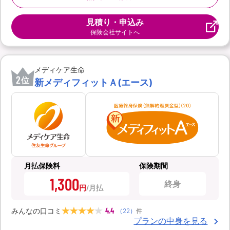
見積り・申込み
保険会社サイトへ
メディケア生命
2
位
新メディフィットＡ(エース)
月払保険料
保険期間
1,300
終身
円
4.4
みんなの口コミ
（
22
）
件
プランの中身を見る