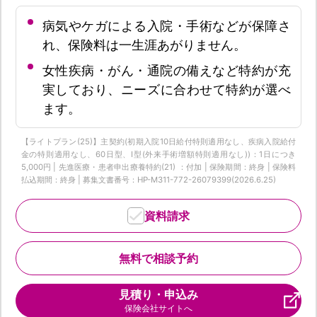
病気やケガによる入院・手術などが保障さ
れ、保険料は一生涯あがりません。
女性疾病・がん・通院の備えなど特約が充
実しており、ニーズに合わせて特約が選べ
ます。
【ライトプラン(25)】主契約(初期入院10日給付特則適用なし、疾病入院給付
金の特則適用なし、60日型、I型(外来手術増額特則適用なし))：1日につき
5,000円 | 先進医療・患者申出療養特約(21) ：付加 | 保険期間：終身 | 保険料
払込期間：終身 | 募集文書番号：HP-M311-772-26079399(2026.6.25)
資料請求
無料で相談予約
見積り・申込み
保険会社サイトへ