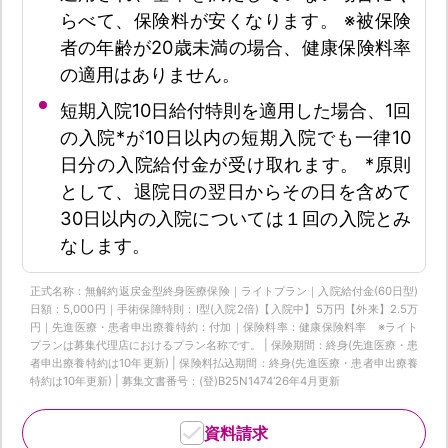
らべて、保険料が安くなります。 ※被保険
者の年齢が20歳未満の場合、健康保険料率
の適用はありません。
短期入院10日給付特則を適用した場合、1回
の入院*が10日以内の短期入院でも一律10
日分の入院給付金が受け取れます。 *原則
として、退院日の翌日からその日を含めて
30日以内の入院については１回の入院とみ
なします。
正式名称：無解約返戻金型終身医療保険｜ライトプラン｜入院給付金(60日型)
日額：5,000円｜手術保障特則：Ⅰ型(入院2倍)【入院中】5万円【外来】2.5万
円｜先進医療・患者申出療養特約：付加｜保険料率：健康保険料率 ※ライト
プランは募集代理店におけるプラン名称です。 | 保険期間：終身(先進医療・患
者申出療養特約は10年更新) | 保険料払込期間：終身(先進医療・患者申出療養
特約は10年更新) | 募集文書番号：(登)B25N1474‘26年4月更新
資料請求