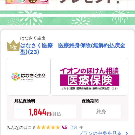
はなさく生命
はなさく医療 医療終身保険(無解約払戻金
1
位
型)(23)
月払保険料
保険期間
1,644
終身
円
4.5
みんなの口コミ
（
16
）
件
プランの中身を見る