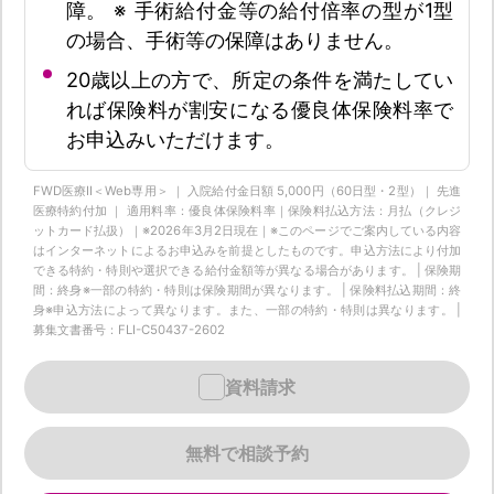
障。 ※ 手術給付金等の給付倍率の型が1型
の場合、手術等の保障はありません。
20歳以上の方で、所定の条件を満たしてい
れば保険料が割安になる優良体保険料率で
お申込みいただけます。
FWD医療Ⅱ＜Web専用＞ ｜ 入院給付金日額 5,000円（60日型・2型）｜ 先進
医療特約付加 ｜ 適用料率：優良体保険料率｜保険料払込方法：月払（クレジ
ットカード払扱）｜※2026年3月2日現在｜※このページでご案内している内容
はインターネットによるお申込みを前提としたものです。申込方法により付加
できる特約・特則や選択できる給付金額等が異なる場合があります。 | 保険期
間：終身※一部の特約・特則は保険期間が異なります。 | 保険料払込期間：終
身※申込方法によって異なります。また、一部の特約・特則は異なります。 |
募集文書番号：FLI-C50437-2602
資料請求
無料で相談予約