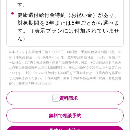
す。
健康還付給付金特約（お祝い金）があり、
対象期間を3年または5年ごとから選べま
す。（表示プランには付加されていませ
ん）
基本プラン｜入院給付日額：5,000円・60日型｜手術給付金等の型：Ⅰ型・10
倍 ｜手術給付金：5万円(外来2.5万円)｜放射線治療給付金：5万円｜骨髄ドナ
ー給付金：5万円｜先進医療・患者申出療養特約：付加｜※この商品のお申込み
に必要な最低保険料は月払1,000円以上、年払の場合10,000円以上と設定され
ています。上記プランの保険料が1,000円を下回る場合は、保障内容を修正の
うえお申込みください。 | 保険期間：終身 | 保険料払込期間：終身 | 募集文書
番号：募補07416-20260205
資料請求
無料で相談予約