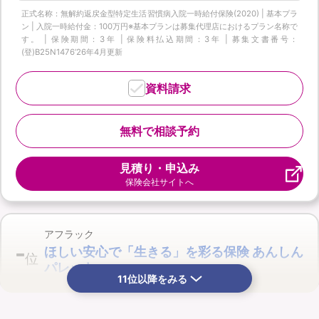
正式名称：無解約返戻金型特定生活習慣病入院一時給付保険(2020) | 基本プラ
ン | 入院一時給付金：100万円※基本プランは募集代理店におけるプラン名称で
す。 | 保険期間：3年 | 保険料払込期間：3年 | 募集文書番号：
(登)B25N1476‘26年4月更新
資料請求
無料で相談予約
見積り・申込み
保険会社サイトへ
アフラック
-
ほしい安心で「生きる」を彩る保険 あんしん
位
パレット
11位以降をみる