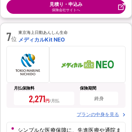
見積り・申込み
保険会社サイトへ
7
東京海上日動あんしん生命
位
メディカルKit NEO
月払保険料
保険期間
2,271
終身
円
プランの中身を見る
シンプルな医療保障に、先進医療や通院ま