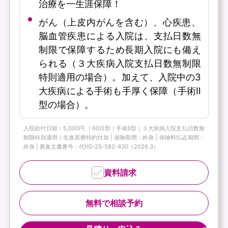
治療を一生涯保障！
がん（上皮内がんを含む）、心疾患、
脳血管疾患による入院は、支払日数無
制限で保障するため長期入院にも備え
られる（３大疾病入院支払日数無制限
特則適用の場合）。加えて、入院中の3
大疾病による手術も手厚く保障（手術Ⅱ
型の場合）。
入院給付日額：5,000円 ｜60日型｜手術Ⅱ型｜３大疾病入院支払日数無
制限特則適用｜先進医療特約付加 | 保険期間：終身 | 保険料払込期間：
終身 | 募集文書番号：代HS-25-582-430（2026.3）
資料請求
無料で相談予約