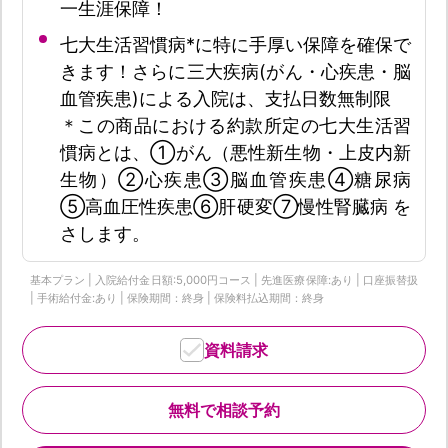
一生涯保障！
七大生活習慣病*に特に手厚い保障を確保で
きます！さらに三大疾病(がん・心疾患・脳
血管疾患)による入院は、支払日数無制限
＊この商品における約款所定の七大生活習
慣病とは、①がん（悪性新生物・上皮内新
生物）②心疾患③脳血管疾患④糖尿病
⑤高血圧性疾患⑥肝硬変⑦慢性腎臓病 を
さします。
基本プラン | 入院給付金日額:5,000円コース | 先進医療保障:あり | 口座振替扱
| 手術給付金:あり | 保険期間：終身 | 保険料払込期間：終身
資料請求
無料で相談予約