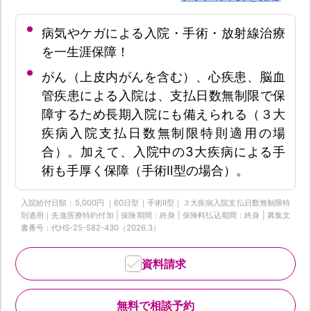
病気やケガによる入院・手術・放射線治療
を一生涯保障！
がん（上皮内がんを含む）、心疾患、脳血
管疾患による入院は、支払日数無制限で保
障するため長期入院にも備えられる（３大
疾病入院支払日数無制限特則適用の場
合）。加えて、入院中の3大疾病による手
術も手厚く保障（手術Ⅱ型の場合）。
入院給付日額：5,000円 ｜60日型｜手術Ⅱ型｜３大疾病入院支払日数無制限特
則適用｜先進医療特約付加 | 保険期間：終身 | 保険料払込期間：終身 | 募集文
書番号：代HS-25-582-430（2026.3）
資料請求
無料で相談予約