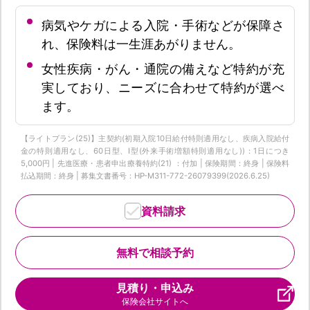
病気やケガによる入院・手術などが保障さ
れ、保険料は一生涯あがりません。
女性疾病・がん・通院の備えなど特約が充
実しており、ニーズに合わせて特約が選べ
ます。
【ライトプラン(25)】主契約(初期入院10日給付特則適用なし、疾病入院給付
金の特則適用なし、60日型、I型(外来手術増額特則適用なし))：1日につき
5,000円 | 先進医療・患者申出療養特約(21) ：付加 | 保険期間：終身 | 保険料
払込期間：終身 | 募集文書番号：HP-M311-772-26079399(2026.6.25)
資料請求
無料で相談予約
見積り・申込み
保険会社サイトへ