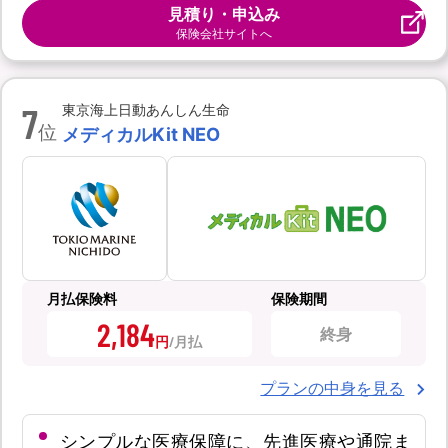
見積り・申込み
保険会社サイトへ
7
東京海上日動あんしん生命
位
メディカルKit NEO
月払保険料
保険期間
2,184
終身
円
プランの中身を見る
シンプルな医療保障に、先進医療や通院ま