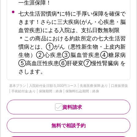
一生涯保障！
七大生活習慣病*に特に手厚い保障を確保で
きます！さらに三大疾病(がん・心疾患・脳
血管疾患)による入院は、支払日数無制限
＊この商品における約款所定の七大生活習
慣病とは、①がん（悪性新生物・上皮内新
生物）②心疾患③脳血管疾患④糖尿病
⑤高血圧性疾患⑥肝硬変⑦慢性腎臓病 を
さします。
基本プラン | 入院給付金日額:5,000円コース | 先進医療保障:あり | 口座振替扱
| 手術給付金:あり | 保険期間：終身 | 保険料払込期間：終身
資料請求
無料で相談予約