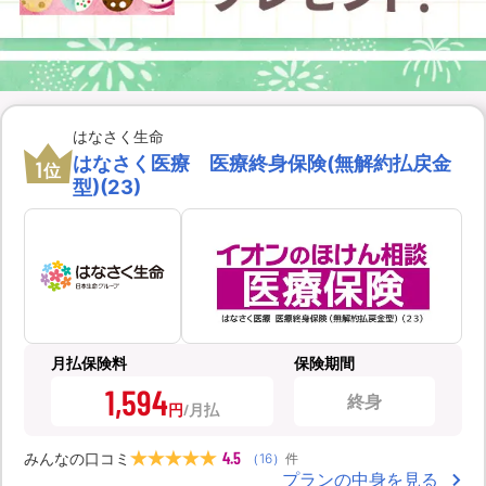
はなさく生命
はなさく医療 医療終身保険(無解約払戻金
1
位
型)(23)
月払保険料
保険期間
1,594
終身
円
4.5
みんなの口コミ
（
16
）
件
プランの中身を見る