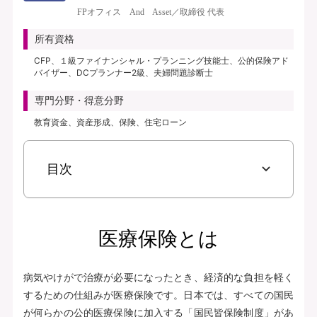
き、保険料払込免除特約なし、初期入院10日給付特則付き、三大疾病支払日数
FPオフィス And Asset／取締役 代表
無制限延長特則付き | | 保険期間：終身（総合先進医療特約は10年） | 保険料
払込期間：終身（総合先進医療特約は10年） | 募集文書番号：AFH277-
所有資格
2025-0355 2月17日(280217)
CFP、１級ファイナンシャル・プランニング技能士、公的保険アド
バイザー、DCプランナー2級、夫婦問題診断士
資料請求
専門分野・得意分野
無料で相談予約
教育資金、資産形成、保険、住宅ローン
見積り・申込み
目次
保険会社サイトへ
医療保険とは
病気やけがで治療が必要になったとき、経済的な負担を軽く
するための仕組みが医療保険です。日本では、すべての国民
が何らかの公的医療保険に加入する「国民皆保険制度」があ