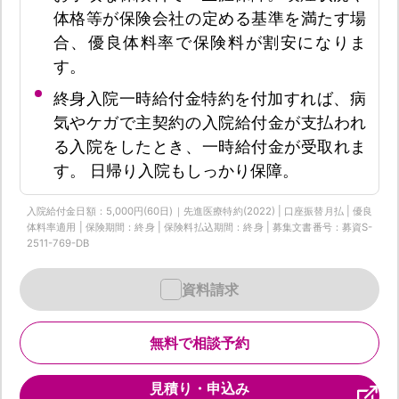
体格等が保険会社の定める基準を満たす場
合、優良体料率で保険料が割安になりま
す。
終身入院一時給付金特約を付加すれば、病
気やケガで主契約の入院給付金が支払われ
る入院をしたとき、一時給付金が受取れま
す。 日帰り入院もしっかり保障。
入院給付金日額：5,000円(60日)｜先進医療特約(2022) | 口座振替月払 | 優良
体料率適用 | 保険期間：終身 | 保険料払込期間：終身 | 募集文書番号：募資S-
2511-769-DB
資料請求
無料で相談予約
見積り・申込み