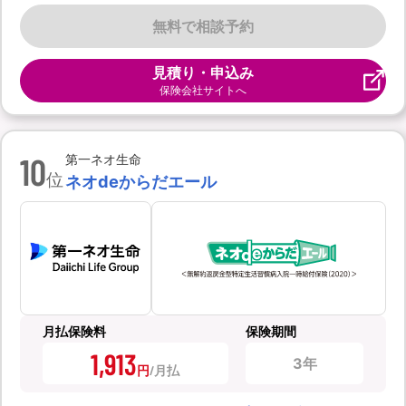
無料で相談予約
見積り・申込み
保険会社サイトへ
10
第一ネオ生命
位
ネオdeからだエール
月払保険料
保険期間
1,913
3年
円