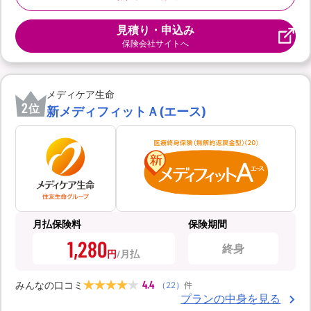
見積り・申込み
保険会社サイトへ
メディケア生命
2
位
新メディフィットＡ(エース)
月払保険料
保険期間
1,280
終身
円
4.4
みんなの口コミ
（
22
）
件
プランの中身を見る