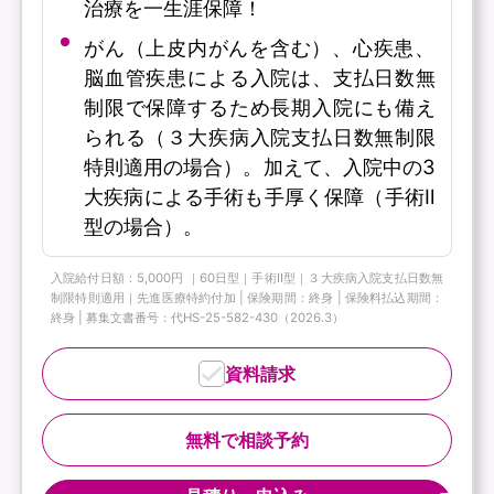
治療を一生涯保障！
がん（上皮内がんを含む）、心疾患、
脳血管疾患による入院は、支払日数無
制限で保障するため長期入院にも備え
られる（３大疾病入院支払日数無制限
特則適用の場合）。加えて、入院中の3
大疾病による手術も手厚く保障（手術Ⅱ
型の場合）。
入院給付日額：5,000円 ｜60日型｜手術Ⅱ型｜３大疾病入院支払日数無
制限特則適用｜先進医療特約付加 | 保険期間：終身 | 保険料払込期間：
終身 | 募集文書番号：代HS-25-582-430（2026.3）
資料請求
無料で相談予約