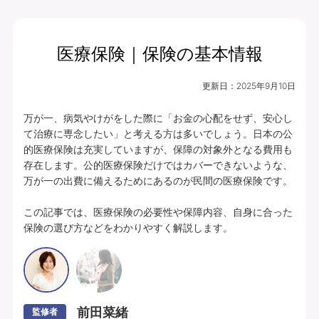
医療保険｜保険の基本情報
月払保険料
保険期間
終身（総合先進医
3,279
更新日：
2025年9月10日
円
療特約は10年）
万が一、病気やけがをした際に「お金の心配をせず、安心し
プランの中身を見る
て治療に専念したい」と考える方は多いでしょう。日本の公
的医療保険は充実していますが、保障の対象外となる費用も
入院・手術・放射線治療、通院・先進医療
存在します。公的医療保険だけではカバーできないような、
万が一の出費に備えるためにあるのが民間の医療保険です。

に備えられます。
豊富な特約ラインナップからお客さまのニ
この記事では、医療保険の必要性や保障内容、自身に合った
保険の選び方などをわかりやすく解説します。
ーズに合わせて保障を充実させることがで
きます。
あんしんパレット｜ていばん医療｜保険料払方タイプ：定額タイプ｜個別取扱
｜入院給付金日額5,000円（60日型）、通院給付金日額5,000円、手術・放射
線治療給付金特約 5万円(外来手術給付割合：100％)、総合先進医療特約付
前田菜緒
監修者