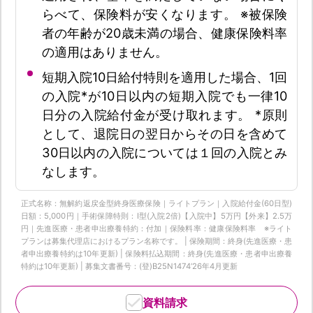
らべて、保険料が安くなります。 ※被保険
者の年齢が20歳未満の場合、健康保険料率
の適用はありません。
短期入院10日給付特則を適用した場合、1回
の入院*が10日以内の短期入院でも一律10
日分の入院給付金が受け取れます。 *原則
として、退院日の翌日からその日を含めて
30日以内の入院については１回の入院とみ
なします。
正式名称：無解約返戻金型終身医療保険｜ライトプラン｜入院給付金(60日型)
日額：5,000円｜手術保障特則：Ⅰ型(入院2倍)【入院中】5万円【外来】2.5万
円｜先進医療・患者申出療養特約：付加｜保険料率：健康保険料率 ※ライト
プランは募集代理店におけるプラン名称です。 | 保険期間：終身(先進医療・患
者申出療養特約は10年更新) | 保険料払込期間：終身(先進医療・患者申出療養
特約は10年更新) | 募集文書番号：(登)B25N1474‘26年4月更新
資料請求