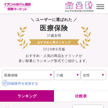
＼ ユーザーに選ばれた ／
ランキングから探す
医療保険
31歳女性
保険を比較する
おすすめ人気ランキング
保険会社から探す
2026年8月版
おすすめ・人気の商品を
クリック
が
多い順番にランキング形式でご紹介します。
イオンカード会員さま専用保険
キャンペーン一覧
詳細条件を追加する
コラム
ランキング
比較表
イオングループ従業員さま向け