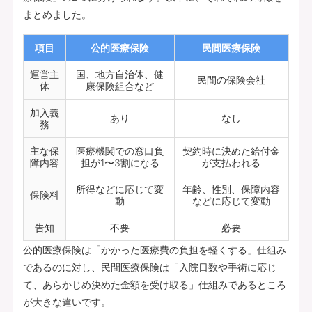
まとめました。
項目
公的医療保険
民間医療保険
運営主
国、地方自治体、健
民間の保険会社
体
康保険組合など
加入義
あり
なし
務
主な保
医療機関での窓口負
契約時に決めた給付金
障内容
担が1〜3割になる
が支払われる
所得などに応じて変
年齢、性別、保障内容
保険料
動
などに応じて変動
告知
不要
必要
公的医療保険は「かかった医療費の負担を軽くする」仕組み
であるのに対し、民間医療保険は「入院日数や手術に応じ
て、あらかじめ決めた金額を受け取る」仕組みであるところ
が大きな違いです。