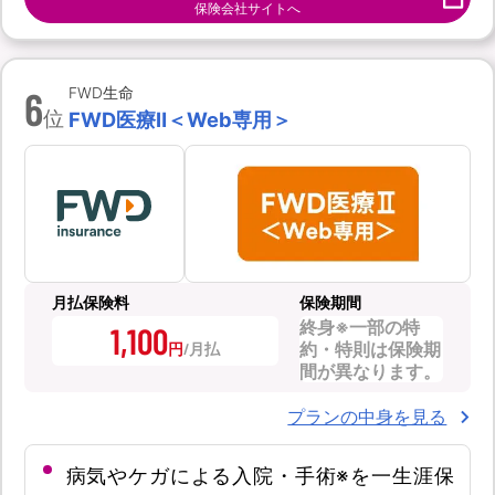
保険会社サイトへ
6
FWD生命
位
FWD医療Ⅱ＜Web専用＞
月払保険料
保険期間
終身※一部の特
1,100
約・特則は保険期
円
間が異なります。
プランの中身を見る
病気やケガによる入院・手術※を一生涯保