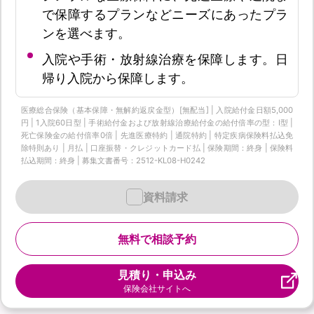
で保障するプランなどニーズにあったプラ
ンを選べます。
入院や手術・放射線治療を保障します。日
帰り入院から保障します。
医療総合保険（基本保障・無解約返戻金型）[無配当] | 入院給付金日額5,000
円 | 1入院60日型 | 手術給付金および放射線治療給付金の給付倍率の型：I型 |
死亡保険金の給付倍率0倍 | 先進医療特約 | 通院特約 | 特定疾病保険料払込免
除特則あり | 月払 | 口座振替・クレジットカード払 | 保険期間：終身 | 保険料
払込期間：終身 | 募集文書番号：2512-KL08-H0242
資料請求
無料で相談予約
見積り・申込み
保険会社サイトへ