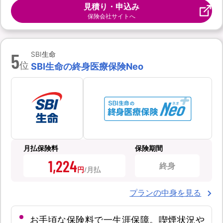
見積り・申込み
保険会社サイトへ
5
SBI生命
位
SBI生命の終身医療保険Neo
月払保険料
保険期間
1,224
終身
円
プランの中身を見る
お手頃な保険料で一生涯保障。喫煙状況や