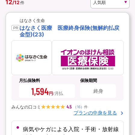
12
/
12
件
資料請求
訪問相談
はなさく生命
（無料）
（無料）
はなさく医療 医療終身保険(無解約払戻
PR
金型)(23)
イオンカード会員さま専用保険
月払保険料
保険期間
1,594
終身
円
4.5
みんなの口コミ
（
16
）
件
プランの中身を見る
病気やケガによる入院・手術・放射線