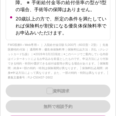
障。 ※ 手術給付金等の給付倍率の型が1型
の場合、手術等の保障はありません。
20歳以上の方で、所定の条件を満たしてい
れば保険料が割安になる優良体保険料率で
お申込みいただけます。
FWD医療Ⅱ＜Web専用＞ ｜ 入院給付金日額 5,000円（60日型・2型）｜ 先進
医療特約付加 ｜ 適用料率：優良体保険料率｜保険料払込方法：月払（クレジ
ットカード払扱）｜※2026年3月2日現在｜※このページでご案内している内容
はインターネットによるお申込みを前提としたものです。申込方法により付加
できる特約・特則や選択できる給付金額等が異なる場合があります。 | 保険期
間：終身※一部の特約・特則は保険期間が異なります。 | 保険料払込期間：終
身※申込方法によって異なります。また、一部の特約・特則は異なります。 |
募集文書番号：FLI-C50437-2602
資料請求
無料で相談予約