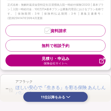
正式名称：無解約返戻金型特定生活習慣病入院一時給付保険(2020) | 基本プラ
ン | 入院一時給付金：100万円※基本プランは募集代理店におけるプラン名称で
す。 | 保険期間：3年 | 保険料払込期間：3年 | 募集文書番号：
(登)B25N1476‘26年4月更新
資料請求
無料で相談予約
見積り・申込み
保険会社サイトへ
アフラック
-
ほしい安心で「生きる」を彩る保険 あんしん
位
パレット
11位以降をみる