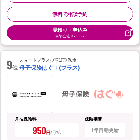
無料で相談予約
見積り・申込み
保険会社サイトへ
9
スマートプラス少額短期保険
位
母子保険はぐ＋(プラス)
月払保険料
保険期間
950
1年自動更新
円