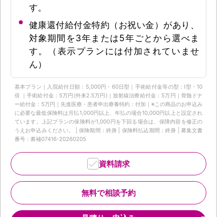
す。
健康還付給付金特約（お祝い金）があり、
対象期間を3年または5年ごとから選べま
す。（表示プランには付加されていませ
ん）
基本プラン｜入院給付日額：5,000円・60日型｜手術給付金等の型：Ⅰ型・10
倍 ｜手術給付金：5万円(外来2.5万円)｜放射線治療給付金：5万円｜骨髄ドナ
ー給付金：5万円｜先進医療・患者申出療養特約：付加｜※この商品のお申込み
に必要な最低保険料は月払1,000円以上、年払の場合10,000円以上と設定され
ています。上記プランの保険料が1,000円を下回る場合は、保障内容を修正の
うえお申込みください。 | 保険期間：終身 | 保険料払込期間：終身 | 募集文書
番号：募補07416-20260205
資料請求
無料で相談予約