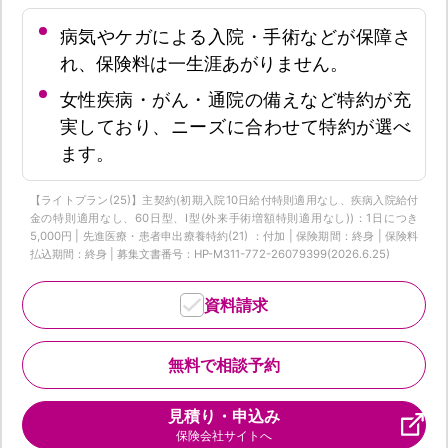
病気やケガによる入院・手術などが保障さ
れ、保険料は一生涯あがりません。
女性疾病・がん・通院の備えなど特約が充
実しており、ニーズに合わせて特約が選べ
ます。
【ライトプラン(25)】主契約(初期入院10日給付特則適用なし、疾病入院給付
金の特則適用なし、60日型、I型(外来手術増額特則適用なし))：1日につき
5,000円 | 先進医療・患者申出療養特約(21) ：付加 | 保険期間：終身 | 保険料
払込期間：終身 | 募集文書番号：HP-M311-772-26079399(2026.6.25)
資料請求
無料で相談予約
見積り・申込み
保険会社サイトへ