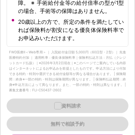
障。 ※ 手術給付金等の給付倍率の型が1型
の場合、手術等の保障はありません。
20歳以上の方で、所定の条件を満たしてい
れば保険料が割安になる優良体保険料率で
お申込みいただけます。
FWD医療Ⅱ＜Web専用＞ ｜ 入院給付金日額 5,000円（60日型・2型）｜ 先進
医療特約付加 ｜ 適用料率：優良体保険料率｜保険料払込方法：月払（クレジ
ットカード払扱）｜※2026年3月2日現在｜※このページでご案内している内容
はインターネットによるお申込みを前提としたものです。申込方法により付加
できる特約・特則や選択できる給付金額等が異なる場合があります。 | 保険期
間：終身※一部の特約・特則は保険期間が異なります。 | 保険料払込期間：終
身※申込方法によって異なります。また、一部の特約・特則は異なります。 |
募集文書番号：FLI-C50437-2602
資料請求
無料で相談予約