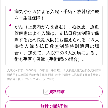
病気やケガによる入院・手術・放射線治療
を一生涯保障！
がん（上皮内がんを含む）、心疾患、脳血
管疾患による入院は、支払日数無制限で保
障するため長期入院にも備えられる（３大
疾病入院支払日数無制限特則適用の場
合）。加えて、入院中の3大疾病による手
術も手厚く保障（手術Ⅱ型の場合）。
入院給付日額：5,000円 ｜60日型｜手術Ⅱ型｜３大疾病入院支払日数無制限特
則適用｜先進医療特約付加 | 保険期間：終身 | 保険料払込期間：終身 | 募集文
書番号：代HS-25-582-430（2026.3）
資料請求
無料で相談予約