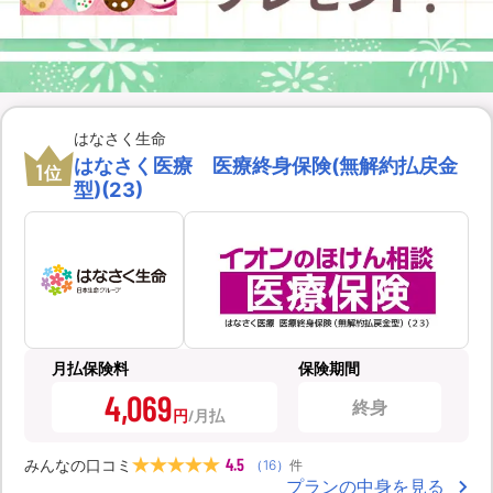
はなさく生命
はなさく医療 医療終身保険(無解約払戻金
1
位
型)(23)
月払保険料
保険期間
4,069
終身
円
4.5
みんなの口コミ
（
16
）
件
プランの中身を見る