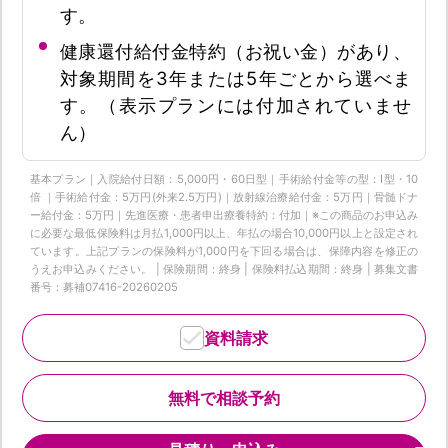
す。
健康還付給付金特約（お祝い金）があり、
対象期間を3年または5年ごとから選べま
す。（表示プランには付加されていませ
ん）
基本プラン｜入院給付日額：5,000円・60日型｜手術給付金等の型：Ⅰ型・10
倍 ｜手術給付金：5万円(外来2.5万円)｜放射線治療給付金：5万円｜骨髄ドナ
ー給付金：5万円｜先進医療・患者申出療養特約：付加｜※この商品のお申込み
に必要な最低保険料は月払1,000円以上、年払の場合10,000円以上と設定され
ています。上記プランの保険料が1,000円を下回る場合は、保障内容を修正の
うえお申込みください。 | 保険期間：終身 | 保険料払込期間：終身 | 募集文書
番号：募補07416-20260205
資料請求
無料で相談予約