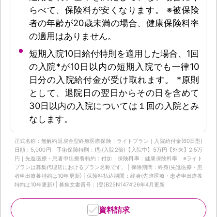
らべて、保険料が安くなります。 ※被保険
者の年齢が20歳未満の場合、健康保険料率
の適用はありません。
短期入院10日給付特則を適用した場合、1回
の入院*が10日以内の短期入院でも一律10
日分の入院給付金が受け取れます。 *原則
として、退院日の翌日からその日を含めて
30日以内の入院については１回の入院とみ
なします。
正式名称：無解約返戻金型終身医療保険｜ライトプラン｜入院給付金(60日型)
日額：5,000円｜手術保障特則：Ⅰ型(入院2倍)【入院中】5万円【外来】2.5万
円｜先進医療・患者申出療養特約：付加｜保険料率：健康保険料率 ※ライト
プランは募集代理店におけるプラン名称です。 | 保険期間：終身(先進医療・患
者申出療養特約は10年更新) | 保険料払込期間：終身(先進医療・患者申出療養
特約は10年更新) | 募集文書番号：(登)B25N1474‘26年4月更新
資料請求