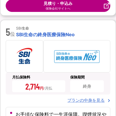
見積り・申込み
保険会社サイトへ
5
SBI生命
位
SBI生命の終身医療保険Neo
月払保険料
保険期間
2,714
終身
円
プランの中身を見る
お手頃な保険料で一生涯保障。喫煙状況や