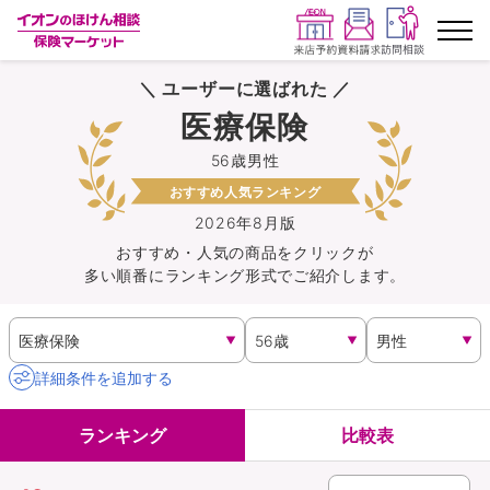
＼ ユーザーに選ばれた ／
ランキングから探す
医療保険
56歳男性
保険を比較する
おすすめ人気ランキング
保険会社から探す
2026年8月版
おすすめ・人気の商品を
クリック
が
多い順番にランキング形式でご紹介します。
イオンカード会員さま専用保険
キャンペーン一覧
詳細条件を追加する
コラム
ランキング
比較表
イオングループ従業員さま向け