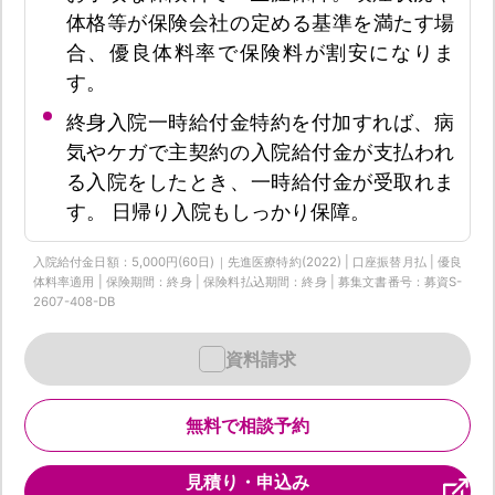
体格等が保険会社の定める基準を満たす場
合、優良体料率で保険料が割安になりま
す。
終身入院一時給付金特約を付加すれば、病
気やケガで主契約の入院給付金が支払われ
る入院をしたとき、一時給付金が受取れま
す。 日帰り入院もしっかり保障。
入院給付金日額：5,000円(60日)｜先進医療特約(2022) | 口座振替月払 | 優良
体料率適用 | 保険期間：終身 | 保険料払込期間：終身 | 募集文書番号：募資S-
2607-408-DB
資料請求
無料で相談予約
見積り・申込み