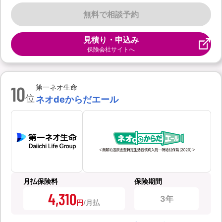
無料で相談予約
見積り・申込み
保険会社サイトへ
10
第一ネオ生命
位
ネオdeからだエール
月払保険料
保険期間
4,310
3年
円