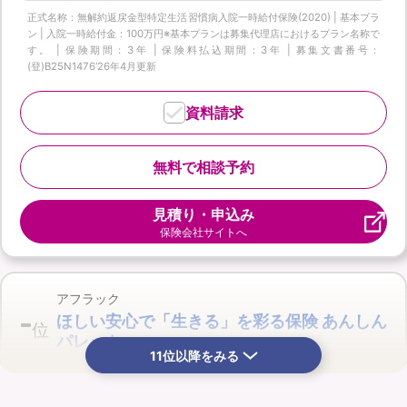
正式名称：無解約返戻金型特定生活習慣病入院一時給付保険(2020) | 基本プラ
ン | 入院一時給付金：100万円※基本プランは募集代理店におけるプラン名称で
す。 | 保険期間：3年 | 保険料払込期間：3年 | 募集文書番号：
(登)B25N1476‘26年4月更新
資料請求
無料で相談予約
見積り・申込み
保険会社サイトへ
アフラック
-
ほしい安心で「生きる」を彩る保険 あんしん
位
パレット
11位以降をみる