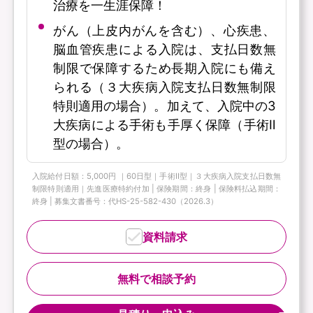
治療を一生涯保障！
がん（上皮内がんを含む）、心疾患、
脳血管疾患による入院は、支払日数無
制限で保障するため長期入院にも備え
られる（３大疾病入院支払日数無制限
特則適用の場合）。加えて、入院中の3
大疾病による手術も手厚く保障（手術Ⅱ
型の場合）。
入院給付日額：5,000円 ｜60日型｜手術Ⅱ型｜３大疾病入院支払日数無
制限特則適用｜先進医療特約付加 | 保険期間：終身 | 保険料払込期間：
終身 | 募集文書番号：代HS-25-582-430（2026.3）
資料請求
無料で相談予約