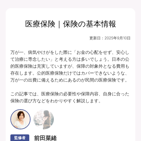
医療保険｜保険の基本情報
月払保険料
保険期間
終身（総合先進医
5,564
更新日：
2025年9月10日
円
療特約は10年）
万が一、病気やけがをした際に「お金の心配をせず、安心し
プランの中身を見る
て治療に専念したい」と考える方は多いでしょう。日本の公
的医療保険は充実していますが、保障の対象外となる費用も
入院・手術・放射線治療、通院・先進医療
存在します。公的医療保険だけではカバーできないような、
万が一の出費に備えるためにあるのが民間の医療保険です。

に備えられます。
豊富な特約ラインナップからお客さまのニ
この記事では、医療保険の必要性や保障内容、自身に合った
保険の選び方などをわかりやすく解説します。
ーズに合わせて保障を充実させることがで
きます。
あんしんパレット｜ていばん医療｜保険料払方タイプ：定額タイプ｜個別取扱
｜入院給付金日額5,000円（60日型）、通院給付金日額5,000円、手術・放射
線治療給付金特約 5万円(外来手術給付割合：100％)、総合先進医療特約付
前田菜緒
監修者