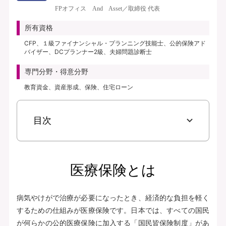
き、保険料払込免除特約なし、初期入院10日給付特則付き、三大疾病支払日数
FPオフィス And Asset／取締役 代表
無制限延長特則付き | | 保険期間：終身（総合先進医療特約は10年） | 保険料
払込期間：終身（総合先進医療特約は10年） | 募集文書番号：AFH277-
所有資格
2025-0355 2月17日(280217)
CFP、１級ファイナンシャル・プランニング技能士、公的保険アド
バイザー、DCプランナー2級、夫婦問題診断士
資料請求
専門分野・得意分野
無料で相談予約
教育資金、資産形成、保険、住宅ローン
見積り・申込み
目次
保険会社サイトへ
医療保険とは
病気やけがで治療が必要になったとき、経済的な負担を軽く
するための仕組みが医療保険です。日本では、すべての国民
が何らかの公的医療保険に加入する「国民皆保険制度」があ