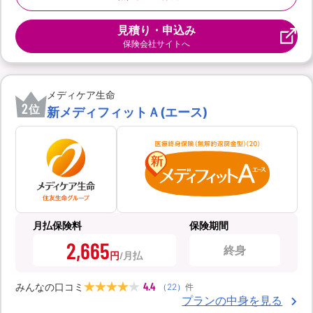
見積り・申込み
保険会社サイトへ
メディケア生命
2
位
新メディフィットＡ(エース)
月払保険料
保険期間
2,665
終身
円
4.4
みんなの口コミ
（
22
）
件
プランの中身を見る