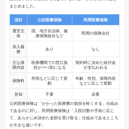
まとめました。
項目
公的医療保険
民間医療保険
運営主
国、地方自治体、健
民間の保険会社
体
康保険組合など
加入義
あり
なし
務
主な保
医療機関での窓口負
契約時に決めた給付金
障内容
担が1〜3割になる
が支払われる
所得などに応じて変
年齢、性別、保障内容
保険料
動
などに応じて変動
告知
不要
必要
公的医療保険は「かかった医療費の負担を軽くする」仕組み
であるのに対し、民間医療保険は「入院日数や手術に応じ
て、あらかじめ決めた金額を受け取る」仕組みであるところ
が大きな違いです。