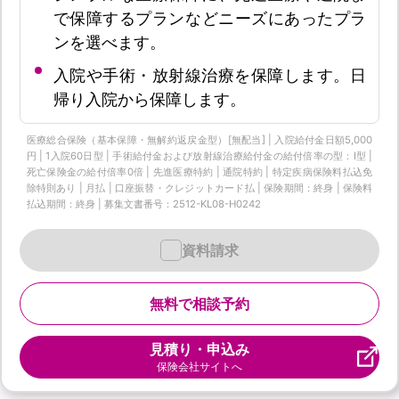
で保障するプランなどニーズにあったプラ
ンを選べます。
入院や手術・放射線治療を保障します。日
帰り入院から保障します。
医療総合保険（基本保障・無解約返戻金型）[無配当] | 入院給付金日額5,000
円 | 1入院60日型 | 手術給付金および放射線治療給付金の給付倍率の型：I型 |
死亡保険金の給付倍率0倍 | 先進医療特約 | 通院特約 | 特定疾病保険料払込免
除特則あり | 月払 | 口座振替・クレジットカード払 | 保険期間：終身 | 保険料
払込期間：終身 | 募集文書番号：2512-KL08-H0242
資料請求
無料で相談予約
見積り・申込み
保険会社サイトへ