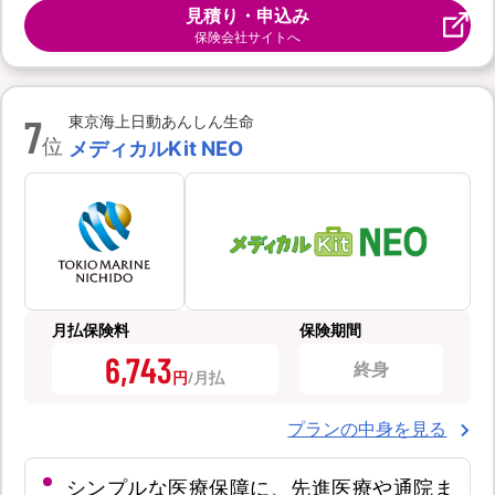
見積り・申込み
保険会社サイトへ
7
東京海上日動あんしん生命
位
メディカルKit NEO
月払保険料
保険期間
6,743
終身
円
プランの中身を見る
シンプルな医療保障に、先進医療や通院ま