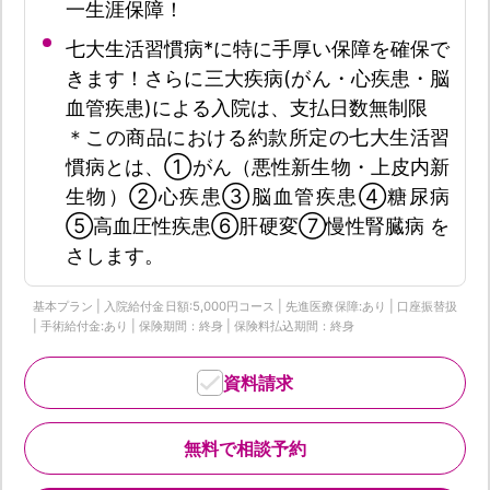
一生涯保障！
七大生活習慣病*に特に手厚い保障を確保で
きます！さらに三大疾病(がん・心疾患・脳
血管疾患)による入院は、支払日数無制限
＊この商品における約款所定の七大生活習
慣病とは、①がん（悪性新生物・上皮内新
生物）②心疾患③脳血管疾患④糖尿病
⑤高血圧性疾患⑥肝硬変⑦慢性腎臓病 を
さします。
基本プラン | 入院給付金日額:5,000円コース | 先進医療保障:あり | 口座振替扱
| 手術給付金:あり | 保険期間：終身 | 保険料払込期間：終身
資料請求
無料で相談予約