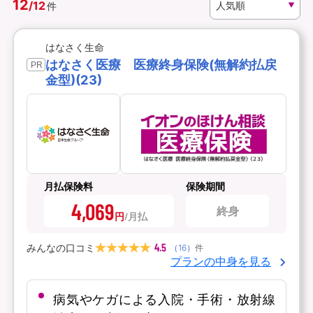
12
/
12
件
資料請求
訪問相談
はなさく生命
（無料）
（無料）
はなさく医療 医療終身保険(無解約払戻
PR
金型)(23)
イオンカード会員さま専用保険
月払保険料
保険期間
4,069
終身
円
4.5
みんなの口コミ
（
16
）
件
プランの中身を見る
病気やケガによる入院・手術・放射線