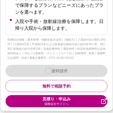
で保障するプランなどニーズにあったプラ
ンを選べます。
入院や手術・放射線治療を保障します。日
帰り入院から保障します。
医療総合保険（基本保障・無解約返戻金型）[無配当] | 入院給付金日額5,000
円 | 1入院60日型 | 手術給付金および放射線治療給付金の給付倍率の型：I型 |
死亡保険金の給付倍率0倍 | 先進医療特約 | 通院特約 | 特定疾病保険料払込免
除特則あり | 月払 | 口座振替・クレジットカード払 | 保険期間：終身 | 保険料
払込期間：終身 | 募集文書番号：2512-KL08-H0242
資料請求
無料で相談予約
見積り・申込み
保険会社サイトへ