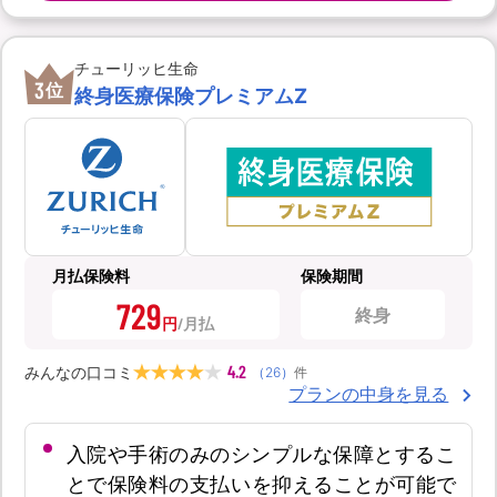
チューリッヒ生命
3
位
終身医療保険プレミアムZ
月払保険料
保険期間
729
終身
円
4.2
みんなの口コミ
（
26
）
件
プランの中身を見る
入院や手術のみのシンプルな保障とするこ
とで保険料の支払いを抑えることが可能で