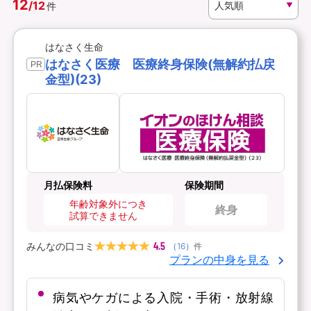
12
/
12
件
資料請求
訪問相談
はなさく生命
（無料）
（無料）
はなさく医療 医療終身保険(無解約払戻
PR
金型)(23)
イオンカード会員さま専用保険
月払保険料
保険期間
年齢対象外につき
終身
試算できません
4.5
みんなの口コミ
（
16
）
件
プランの中身を見る
病気やケガによる入院・手術・放射線