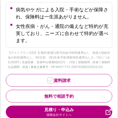
病気やケガによる入院・手術などが保障さ
れ、保険料は一生涯あがりません。
女性疾病・がん・通院の備えなど特約が充
実しており、ニーズに合わせて特約が選べ
ます。
【ライトプラン(25)】主契約(初期入院10日給付特則適用なし、疾病入院給付
金の特則適用なし、60日型、I型(外来手術増額特則適用なし))：1日につき
5,000円 | 先進医療・患者申出療養特約(21) ：付加 | 保険期間：終身 | 保険料
払込期間：終身 | 募集文書番号：HP-M311-772-26079399(2026.6.25)
資料請求
無料で相談予約
見積り・申込み
保険会社サイトへ