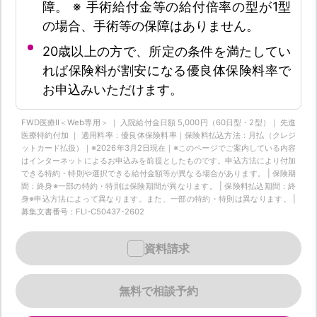
障。 ※ 手術給付金等の給付倍率の型が1型
の場合、手術等の保障はありません。
20歳以上の方で、所定の条件を満たしてい
れば保険料が割安になる優良体保険料率で
お申込みいただけます。
FWD医療Ⅱ＜Web専用＞ ｜ 入院給付金日額 5,000円（60日型・2型）｜ 先進
医療特約付加 ｜ 適用料率：優良体保険料率｜保険料払込方法：月払（クレジ
ットカード払扱）｜※2026年3月2日現在｜※このページでご案内している内容
はインターネットによるお申込みを前提としたものです。申込方法により付加
できる特約・特則や選択できる給付金額等が異なる場合があります。 | 保険期
間：終身※一部の特約・特則は保険期間が異なります。 | 保険料払込期間：終
身※申込方法によって異なります。また、一部の特約・特則は異なります。 |
募集文書番号：FLI-C50437-2602
資料請求
無料で相談予約