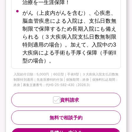
治療を一生涯保障！
がん（上皮内がんを含む）、心疾患、
脳血管疾患による入院は、支払日数無
制限で保障するため長期入院にも備え
られる（３大疾病入院支払日数無制限
特則適用の場合）。加えて、入院中の3
大疾病による手術も手厚く保障（手術Ⅱ
型の場合）。
入院給付日額：5,000円 ｜60日型｜手術Ⅱ型｜３大疾病入院支払日数無
制限特則適用｜先進医療特約付加 | 保険期間：終身 | 保険料払込期間：
終身 | 募集文書番号：代HS-25-582-430（2026.3）
資料請求
無料で相談予約