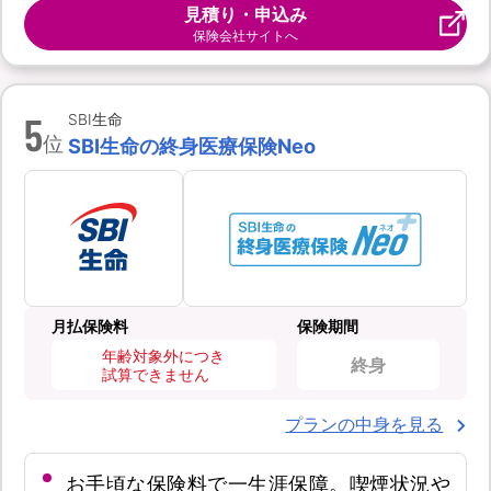
見積り・申込み
保険会社サイトへ
5
SBI生命
位
SBI生命の終身医療保険Neo
月払保険料
保険期間
年齢対象外につき
終身
試算できません
プランの中身を見る
お手頃な保険料で一生涯保障。喫煙状況や