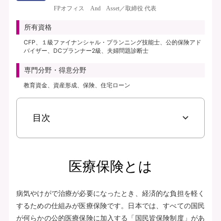
き、保険料払込免除特約なし、初期入院10日給付特則付き、三大疾病支払日数
FPオフィス And Asset／取締役 代表
無制限延長特則付き | | 保険期間：終身（総合先進医療特約は10年） | 保険料
払込期間：終身（総合先進医療特約は10年） | 募集文書番号：AFH277-
所有資格
2025-0355 2月17日(280217)
CFP、１級ファイナンシャル・プランニング技能士、公的保険アド
バイザー、DCプランナー2級、夫婦問題診断士
資料請求
専門分野・得意分野
無料で相談予約
教育資金、資産形成、保険、住宅ローン
見積り・申込み
目次
保険会社サイトへ
医療保険とは
病気やけがで治療が必要になったとき、経済的な負担を軽く
するための仕組みが医療保険です。日本では、すべての国民
が何らかの公的医療保険に加入する「国民皆保険制度」があ