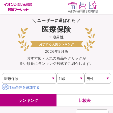
＼ ユーザーに選ばれた ／
ランキングから探す
医療保険
11歳男性
保険を比較する
おすすめ人気ランキング
保険会社から探す
2026年8月版
おすすめ・人気の商品を
クリック
が
多い順番にランキング形式でご紹介します。
イオンカード会員さま専用保険
キャンペーン一覧
詳細条件を追加する
コラム
ランキング
比較表
イオングループ従業員さま向け