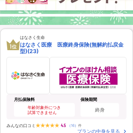
はなさく生命
はなさく医療 医療終身保険(無解約払戻金
1
位
型)(23)
月払保険料
保険期間
年齢対象外につき
終身
試算できません
4.5
みんなの口コミ
（
16
）
件
プランの中身を見る