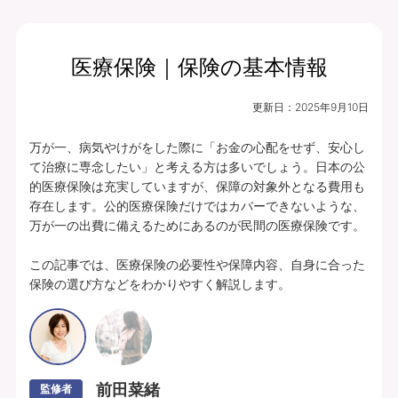
医療保険｜保険の基本情報
月払保険料
保険期間
終身（総合先進医
1,869
更新日：
2025年9月10日
円
療特約は10年）
万が一、病気やけがをした際に「お金の心配をせず、安心し
プランの中身を見る
て治療に専念したい」と考える方は多いでしょう。日本の公
的医療保険は充実していますが、保障の対象外となる費用も
入院・手術・放射線治療、通院・先進医療
存在します。公的医療保険だけではカバーできないような、
万が一の出費に備えるためにあるのが民間の医療保険です。

に備えられます。
豊富な特約ラインナップからお客さまのニ
この記事では、医療保険の必要性や保障内容、自身に合った
保険の選び方などをわかりやすく解説します。
ーズに合わせて保障を充実させることがで
きます。
あんしんパレット｜ていばん医療｜保険料払方タイプ：定額タイプ｜個別取扱
｜入院給付金日額5,000円（60日型）、通院給付金日額5,000円、手術・放射
線治療給付金特約 5万円(外来手術給付割合：100％)、総合先進医療特約付
前田菜緒
監修者