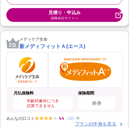
見積り・申込み
保険会社サイトへ
メディケア生命
2
位
新メディフィットＡ(エース)
月払保険料
保険期間
年齢対象外につき
終身
試算できません
4.4
みんなの口コミ
（
22
）
件
プランの中身を見る