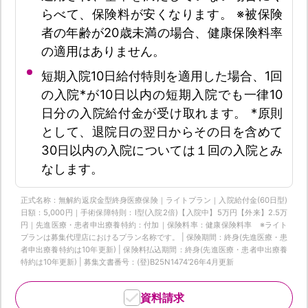
らべて、保険料が安くなります。 ※被保険
者の年齢が20歳未満の場合、健康保険料率
の適用はありません。
短期入院10日給付特則を適用した場合、1回
の入院*が10日以内の短期入院でも一律10
日分の入院給付金が受け取れます。 *原則
として、退院日の翌日からその日を含めて
30日以内の入院については１回の入院とみ
なします。
正式名称：無解約返戻金型終身医療保険｜ライトプラン｜入院給付金(60日型)
日額：5,000円｜手術保障特則：Ⅰ型(入院2倍)【入院中】5万円【外来】2.5万
円｜先進医療・患者申出療養特約：付加｜保険料率：健康保険料率 ※ライト
プランは募集代理店におけるプラン名称です。 | 保険期間：終身(先進医療・患
者申出療養特約は10年更新) | 保険料払込期間：終身(先進医療・患者申出療養
特約は10年更新) | 募集文書番号：(登)B25N1474‘26年4月更新
資料請求