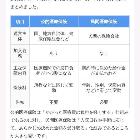
まとめました。
項目
公的医療保険
民間医療保険
運営主
国、地方自治体、健
民間の保険会社
体
康保険組合など
加入義
あり
なし
務
主な保
医療機関での窓口負
契約時に決めた給付金
障内容
担が1〜3割になる
が支払われる
所得などに応じて変
年齢、性別、保障内容
保険料
動
などに応じて変動
告知
不要
必要
公的医療保険は「かかった医療費の負担を軽くする」仕組み
であるのに対し、民間医療保険は「入院日数や手術に応じ
て、あらかじめ決めた金額を受け取る」仕組みであるところ
が大きな違いです。