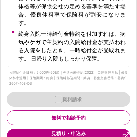
体格等が保険会社の定める基準を満たす場
合、優良体料率で保険料が割安になりま
す。
終身入院一時給付金特約を付加すれば、病
気やケガで主契約の入院給付金が支払われ
る入院をしたとき、一時給付金が受取れま
す。 日帰り入院もしっかり保障。
入院給付金日額：5,000円(60日)｜先進医療特約(2022) | 口座振替月払 | 優良
体料率適用 | 保険期間：終身 | 保険料払込期間：終身 | 募集文書番号：募資S-
2607-408-DB
資料請求
無料で相談予約
見積り・申込み