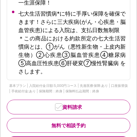
一生涯保障！
七大生活習慣病*に特に手厚い保障を確保で
きます！さらに三大疾病(がん・心疾患・脳
血管疾患)による入院は、支払日数無制限
＊この商品における約款所定の七大生活習
慣病とは、①がん（悪性新生物・上皮内新
生物）②心疾患③脳血管疾患④糖尿病
⑤高血圧性疾患⑥肝硬変⑦慢性腎臓病 を
さします。
基本プラン | 入院給付金日額:5,000円コース | 先進医療保障:あり | 口座振替扱
| 手術給付金:あり | 保険期間：終身 | 保険料払込期間：終身
資料請求
無料で相談予約