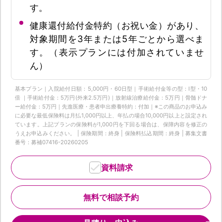
す。
健康還付給付金特約（お祝い金）があり、
対象期間を3年または5年ごとから選べま
す。（表示プランには付加されていませ
ん）
基本プラン｜入院給付日額：5,000円・60日型｜手術給付金等の型：Ⅰ型・10
倍 ｜手術給付金：5万円(外来2.5万円)｜放射線治療給付金：5万円｜骨髄ドナ
ー給付金：5万円｜先進医療・患者申出療養特約：付加｜※この商品のお申込み
に必要な最低保険料は月払1,000円以上、年払の場合10,000円以上と設定され
ています。上記プランの保険料が1,000円を下回る場合は、保障内容を修正の
うえお申込みください。 | 保険期間：終身 | 保険料払込期間：終身 | 募集文書
番号：募補07416-20260205
資料請求
無料で相談予約