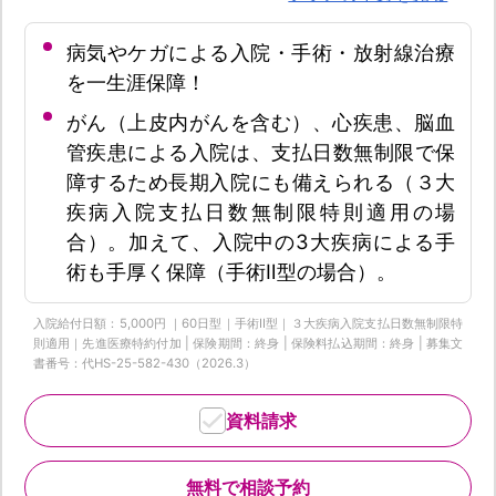
病気やケガによる入院・手術・放射線治療
を一生涯保障！
がん（上皮内がんを含む）、心疾患、脳血
管疾患による入院は、支払日数無制限で保
障するため長期入院にも備えられる（３大
疾病入院支払日数無制限特則適用の場
合）。加えて、入院中の3大疾病による手
術も手厚く保障（手術Ⅱ型の場合）。
入院給付日額：5,000円 ｜60日型｜手術Ⅱ型｜３大疾病入院支払日数無制限特
則適用｜先進医療特約付加 | 保険期間：終身 | 保険料払込期間：終身 | 募集文
書番号：代HS-25-582-430（2026.3）
資料請求
無料で相談予約