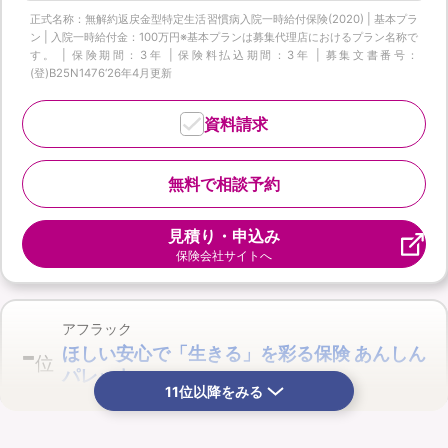
正式名称：無解約返戻金型特定生活習慣病入院一時給付保険(2020) | 基本プラ
ン | 入院一時給付金：100万円※基本プランは募集代理店におけるプラン名称で
す。 | 保険期間：3年 | 保険料払込期間：3年 | 募集文書番号：
(登)B25N1476‘26年4月更新
資料請求
無料で相談予約
見積り・申込み
保険会社サイトへ
アフラック
-
ほしい安心で「生きる」を彩る保険 あんしん
位
パレット
11位以降をみる