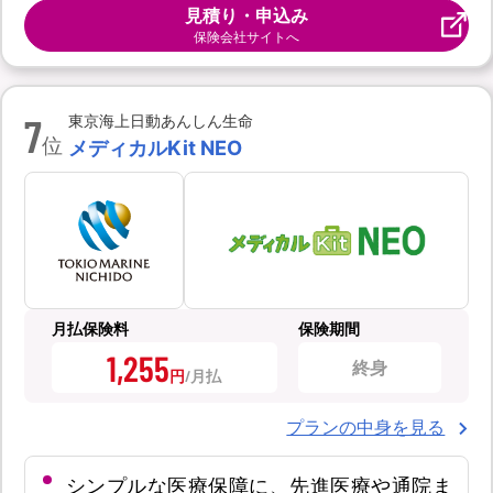
見積り・申込み
保険会社サイトへ
7
東京海上日動あんしん生命
位
メディカルKit NEO
月払保険料
保険期間
1,255
終身
円
プランの中身を見る
シンプルな医療保障に、先進医療や通院ま