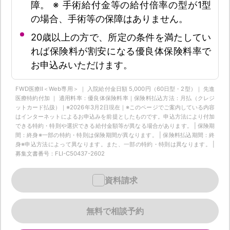
障。 ※ 手術給付金等の給付倍率の型が1型
の場合、手術等の保障はありません。
20歳以上の方で、所定の条件を満たしてい
れば保険料が割安になる優良体保険料率で
お申込みいただけます。
FWD医療Ⅱ＜Web専用＞ ｜ 入院給付金日額 5,000円（60日型・2型）｜ 先進
医療特約付加 ｜ 適用料率：優良体保険料率｜保険料払込方法：月払（クレジ
ットカード払扱）｜※2026年3月2日現在｜※このページでご案内している内容
はインターネットによるお申込みを前提としたものです。申込方法により付加
できる特約・特則や選択できる給付金額等が異なる場合があります。 | 保険期
間：終身※一部の特約・特則は保険期間が異なります。 | 保険料払込期間：終
身※申込方法によって異なります。また、一部の特約・特則は異なります。 |
募集文書番号：FLI-C50437-2602
資料請求
無料で相談予約