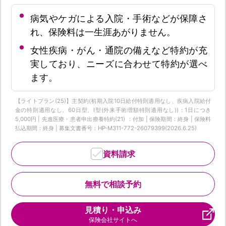
病気やケガによる入院・手術などが保障さ
れ、保険料は一生涯あがりません。
女性疾病・がん・通院の備えなど特約が充
実しており、ニーズに合わせて特約が選べ
ます。
【ライトプラン(25)】主契約(初期入院10日給付特則適用なし、疾病入院給付
金の特則適用なし、60日型、I型(外来手術増額特則適用なし))：1日につき
5,000円 | 先進医療・患者申出療養特約(21) ：付加 | 保険期間：終身 | 保険料
払込期間：終身 | 募集文書番号：HP-M311-772-26079399(2026.6.25)
資料請求
無料で相談予約
見積り・申込み
保険会社サイトへ