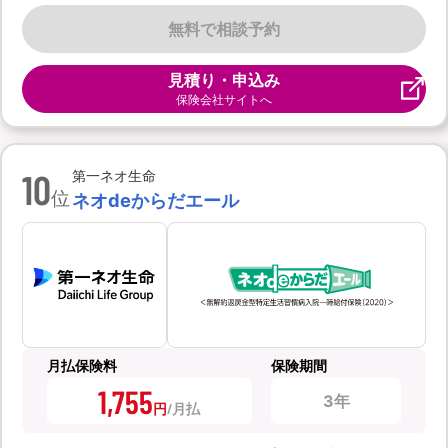
無料で相談予約
見積り・申込み
保険会社サイトへ
10
第一ネオ生命
位
ネオdeからだエール
月払保険料
保険期間
1,755
3年
円