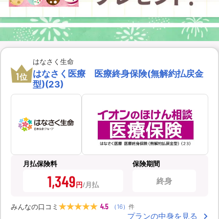
はなさく生命
はなさく医療 医療終身保険(無解約払戻金
1
位
型)(23)
月払保険料
保険期間
1,349
終身
円
4.5
みんなの口コミ
（
16
）
件
プランの中身を見る