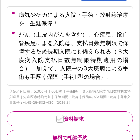
病気やケガによる入院・手術・放射線治療
を一生涯保障！
がん（上皮内がんを含む）、心疾患、脳血
管疾患による入院は、支払日数無制限で保
障するため長期入院にも備えられる（３大
疾病入院支払日数無制限特則適用の場
合）。加えて、入院中の3大疾病による手
術も手厚く保障（手術Ⅱ型の場合）。
入院給付日額：5,000円 ｜60日型｜手術Ⅱ型｜３大疾病入院支払日数無制限特
則適用｜先進医療特約付加 | 保険期間：終身 | 保険料払込期間：終身 | 募集文
書番号：代HS-25-582-430（2026.3）
資料請求
無料で相談予約