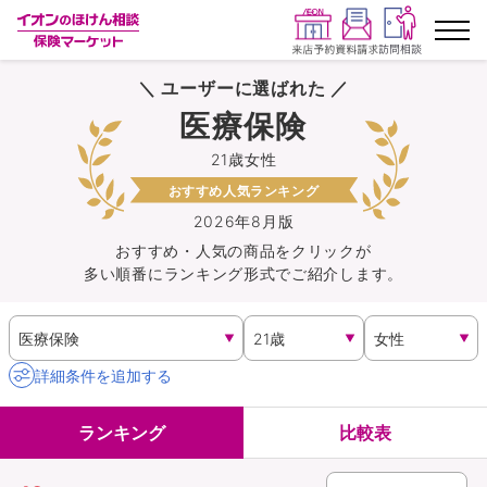
＼ ユーザーに選ばれた ／
ランキングから探す
医療保険
21歳女性
保険を比較する
おすすめ人気ランキング
保険会社から探す
2026年8月版
おすすめ・人気の商品を
クリック
が
多い順番にランキング形式でご紹介します。
イオンカード会員さま専用保険
キャンペーン一覧
詳細条件を追加する
コラム
ランキング
比較表
イオングループ従業員さま向け