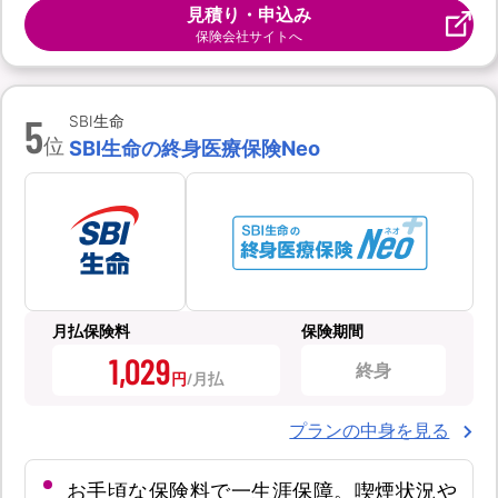
見積り・申込み
保険会社サイトへ
5
SBI生命
位
SBI生命の終身医療保険Neo
月払保険料
保険期間
1,029
終身
円
プランの中身を見る
お手頃な保険料で一生涯保障。喫煙状況や