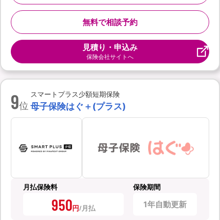
無料で相談予約
見積り・申込み
保険会社サイトへ
9
スマートプラス少額短期保険
位
母子保険はぐ＋(プラス)
月払保険料
保険期間
950
1年自動更新
円