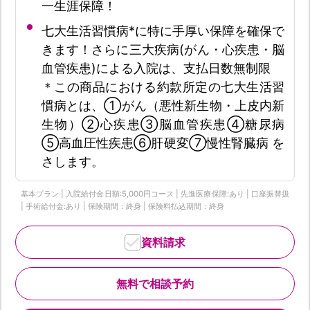
一生涯保障！
七大生活習慣病*に特に手厚い保障を確保で
きます！さらに三大疾病(がん・心疾患・脳
血管疾患)による入院は、支払日数無制限
＊この商品における約款所定の七大生活習
慣病とは、①がん（悪性新生物・上皮内新
生物）②心疾患③脳血管疾患④糖尿病
⑤高血圧性疾患⑥肝硬変⑦慢性腎臓病 を
さします。
基本プラン | 入院給付金日額:5,000円コース | 先進医療保障:あり | 口座振替扱
| 手術給付金:あり | 保険期間：終身 | 保険料払込期間：終身
資料請求
無料で相談予約