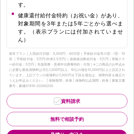
す。
健康還付給付金特約（お祝い金）があり、
対象期間を3年または5年ごとから選べま
す。（表示プランには付加されていませ
ん）
基本プラン｜入院給付日額：5,000円・60日型｜手術給付金等の型：Ⅰ型・10
倍 ｜手術給付金：5万円(外来2.5万円)｜放射線治療給付金：5万円｜骨髄ドナ
ー給付金：5万円｜先進医療・患者申出療養特約：付加｜※この商品のお申込み
に必要な最低保険料は月払1,000円以上、年払の場合10,000円以上と設定され
ています。上記プランの保険料が1,000円を下回る場合は、保障内容を修正の
うえお申込みください。 | 保険期間：終身 | 保険料払込期間：終身 | 募集文書
番号：募補07416-20260205
資料請求
無料で相談予約