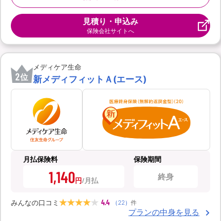
見積り・申込み
保険会社サイトへ
メディケア生命
2
位
新メディフィットＡ(エース)
月払保険料
保険期間
1,140
終身
円
4.4
みんなの口コミ
（
22
）
件
プランの中身を見る