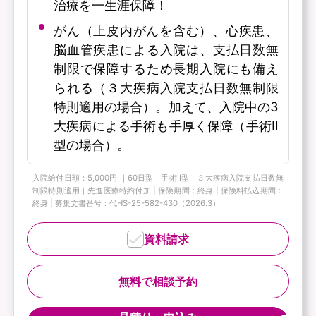
治療を一生涯保障！
がん（上皮内がんを含む）、心疾患、
脳血管疾患による入院は、支払日数無
制限で保障するため長期入院にも備え
られる（３大疾病入院支払日数無制限
特則適用の場合）。加えて、入院中の3
大疾病による手術も手厚く保障（手術Ⅱ
型の場合）。
入院給付日額：5,000円 ｜60日型｜手術Ⅱ型｜３大疾病入院支払日数無
制限特則適用｜先進医療特約付加 | 保険期間：終身 | 保険料払込期間：
終身 | 募集文書番号：代HS-25-582-430（2026.3）
資料請求
無料で相談予約