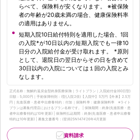
らべて、保険料が安くなります。 ※被保険
者の年齢が20歳未満の場合、健康保険料率
の適用はありません。
短期入院10日給付特則を適用した場合、1回
の入院*が10日以内の短期入院でも一律10
日分の入院給付金が受け取れます。 *原則
として、退院日の翌日からその日を含めて
30日以内の入院については１回の入院とみ
なします。
正式名称：無解約返戻金型終身医療保険｜ライトプラン｜入院給付金(60日型)
日額：5,000円｜手術保障特則：Ⅰ型(入院2倍)【入院中】5万円【外来】2.5万
円｜先進医療・患者申出療養特約：付加｜保険料率：健康保険料率 ※ライト
プランは募集代理店におけるプラン名称です。 | 保険期間：終身(先進医療・患
者申出療養特約は10年更新) | 保険料払込期間：終身(先進医療・患者申出療養
特約は10年更新) | 募集文書番号：(登)B25N1474‘26年4月更新
資料請求