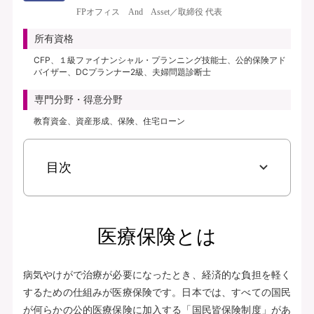
き、保険料払込免除特約なし、初期入院10日給付特則付き、三大疾病支払日数
FPオフィス And Asset／取締役 代表
無制限延長特則付き | | 保険期間：終身（総合先進医療特約は10年） | 保険料
払込期間：終身（総合先進医療特約は10年） | 募集文書番号：AFH277-
所有資格
2025-0355 2月17日(280217)
CFP、１級ファイナンシャル・プランニング技能士、公的保険アド
バイザー、DCプランナー2級、夫婦問題診断士
資料請求
専門分野・得意分野
無料で相談予約
教育資金、資産形成、保険、住宅ローン
見積り・申込み
目次
保険会社サイトへ
医療保険とは
病気やけがで治療が必要になったとき、経済的な負担を軽く
するための仕組みが医療保険です。日本では、すべての国民
が何らかの公的医療保険に加入する「国民皆保険制度」があ