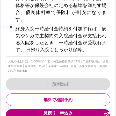
体格等が保険会社の定める基準を満たす場
合、優良体料率で保険料が割安になりま
す。
終身入院一時給付金特約を付加すれば、病
気やケガで主契約の入院給付金が支払われ
る入院をしたとき、一時給付金が受取れま
す。 日帰り入院もしっかり保障。
入院給付金日額：5,000円(60日)｜先進医療特約(2022) | 口座振替月払 | 優良
体料率適用 | 保険期間：終身 | 保険料払込期間：終身 | 募集文書番号：募資S-
2607-408-DB
資料請求
無料で相談予約
見積り・申込み