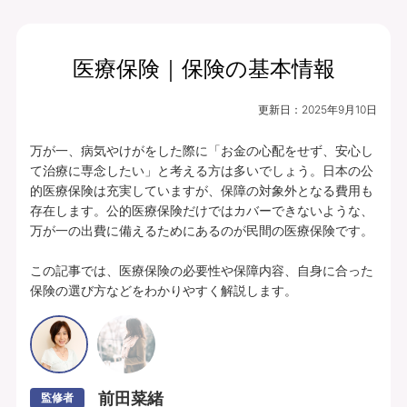
医療保険｜保険の基本情報
月払保険料
保険期間
終身（総合先進医
2,734
更新日：
2025年9月10日
円
療特約は10年）
万が一、病気やけがをした際に「お金の心配をせず、安心し
プランの中身を見る
て治療に専念したい」と考える方は多いでしょう。日本の公
的医療保険は充実していますが、保障の対象外となる費用も
入院・手術・放射線治療、通院・先進医療
存在します。公的医療保険だけではカバーできないような、
万が一の出費に備えるためにあるのが民間の医療保険です。

に備えられます。
豊富な特約ラインナップからお客さまのニ
この記事では、医療保険の必要性や保障内容、自身に合った
保険の選び方などをわかりやすく解説します。
ーズに合わせて保障を充実させることがで
きます。
あんしんパレット｜ていばん医療｜保険料払方タイプ：定額タイプ｜個別取扱
｜入院給付金日額5,000円（60日型）、通院給付金日額5,000円、手術・放射
線治療給付金特約 5万円(外来手術給付割合：100％)、総合先進医療特約付
前田菜緒
監修者