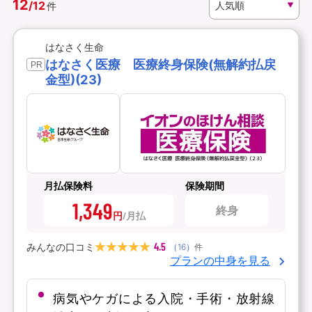
12
/
12
件
資料請求
訪問相談
はなさく生命
（無料）
（無料）
はなさく医療 医療終身保険(無解約払戻
PR
金型)(23)
イオンカード会員さま専用保険
月払保険料
保険期間
1,349
終身
円
4.5
みんなの口コミ
（
16
）
件
プランの中身を見る
病気やケガによる入院・手術・放射線