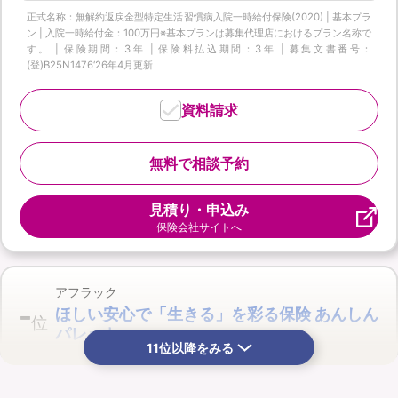
正式名称：無解約返戻金型特定生活習慣病入院一時給付保険(2020) | 基本プラ
ン | 入院一時給付金：100万円※基本プランは募集代理店におけるプラン名称で
す。 | 保険期間：3年 | 保険料払込期間：3年 | 募集文書番号：
(登)B25N1476‘26年4月更新
資料請求
無料で相談予約
見積り・申込み
保険会社サイトへ
アフラック
-
ほしい安心で「生きる」を彩る保険 あんしん
位
パレット
11位以降をみる