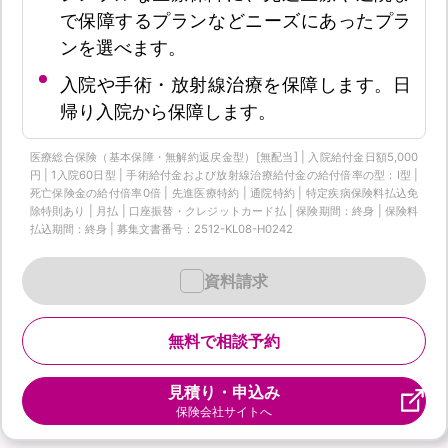
で保障するプランなどニーズにあったプラ
ンを選べます。
入院や手術・放射線治療を保障します。日
帰り入院から保障します。
医療総合保険（基本保障・無解約返戻金型）[無配当] | 入院給付金日額5,000
円 | 1入院60日型 | 手術給付金および放射線治療給付金の給付倍率の型：I型 |
死亡保険金の給付倍率0倍 | 先進医療特約 | 通院特約 | 特定疾病保険料払込免
除特則あり | 月払 | 口座振替・クレジットカード払 | 保険期間：終身 | 保険料
払込期間：終身 | 募集文書番号：2512-KL08-H0242
資料請求
無料で相談予約
見積り・申込み
保険会社サイトへ