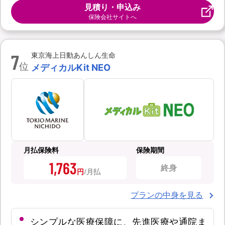
見積り・申込み
保険会社サイトへ
7
東京海上日動あんしん生命
位
メディカルKit NEO
月払保険料
保険期間
1,763
終身
円
プランの中身を見る
シンプルな医療保障に、先進医療や通院ま