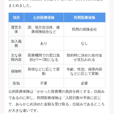
まとめました。
項目
公的医療保険
民間医療保険
運営主
国、地方自治体、健
民間の保険会社
体
康保険組合など
加入義
あり
なし
務
主な保
医療機関での窓口負
契約時に決めた給付金
障内容
担が1〜3割になる
が支払われる
所得などに応じて変
年齢、性別、保障内容
保険料
動
などに応じて変動
告知
不要
必要
公的医療保険は「かかった医療費の負担を軽くする」仕組み
であるのに対し、民間医療保険は「入院日数や手術に応じ
て、あらかじめ決めた金額を受け取る」仕組みであるところ
が大きな違いです。