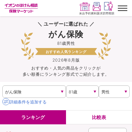
＼ ユーザーに選ばれた ／
ランキングから探す
がん保険
81歳男性
保険を比較する
おすすめ人気ランキング
保険会社から探す
2026年8月版
おすすめ・人気の商品を
クリック
が
多い順番にランキング形式でご紹介します。
イオンカード会員さま専用保険
キャンペーン一覧
詳細条件を追加する
コラム
ランキング
比較表
イオングループ従業員さま向け