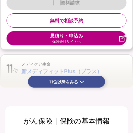
資料請求
無料で相談予約
見積り・申込み
保険会社サイトへ
11
メディケア生命
位
新メディフィットPlus（プラス）
11位以降をみる
がん保険｜保険の基本情報
月払保険料
保険期間
11,215
終身
円