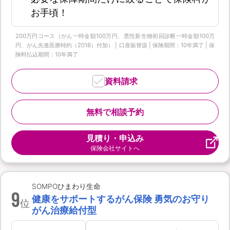
お手頃！
200万円コース（がん一時金額100万円、悪性新生物初回診断一時金額100万
円、がん先進医療特約（2018）付加） | 口座振替扱 | 保険期間：10年満了 | 保
険料払込期間：10年満了
資料請求
無料で相談予約
見積り・申込み
保険会社サイトへ
SOMPOひまわり生命
9
健康をサポートするがん保険 勇気のお守り
位
がん治療給付型