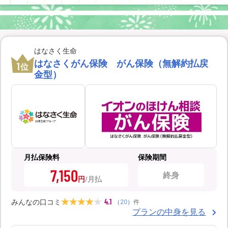
はなさく生命
はなさくがん保険 がん保険（無解約払戻
1
位
金型）
月払保険料
保険期間
7,150
終身
円
4.1
みんなの口コミ
（
20
）
件
プランの中身を見る