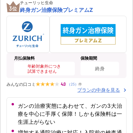
チューリッヒ生命
3
位
終身ガン治療保険プレミアムZ
月払保険料
保険期間
年齢対象外につき
終身
試算できません
4.0
みんなの口コミ
（
25
）
件
プランの中身を見る
ガンの治療実態にあわせて、ガンの3大治
療を中心に手厚く保障！しかも保険料は一
生涯上がらない
増加する通院治療に対応！入院前の検査通