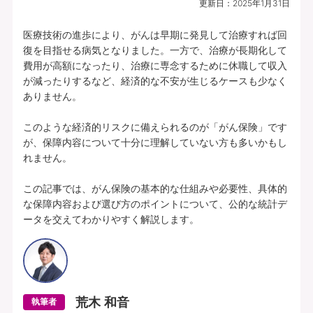
更新日：
2025年1月31日
プランの中身を見る
医療技術の進歩により、がんは早期に発見して治療すれば回
復を目指せる病気となりました。一方で、治療が長期化して
費用が高額になったり、治療に専念するために休職して収入
所定の理由に該当されたとき、複数種類の
が減ったりするなど、経済的な不安が生じるケースも少なく
一時給付金をそれぞれお支払いします（そ
ありません。

れぞれ1年に1回限度）。
このような経済的リスクに備えられるのが「がん保険」です
各特定疾病それぞれ、初回のお支払金額を
が、保障内容について十分に理解していない方も多いかもし
上乗せしてお支払いすることができます。
れません。

【特定３疾病Bプラン(25)】特定３疾病保障型(Ⅰ型) | 基本給付金額：50万円 |
この記事では、がん保険の基本的な仕組みや必要性、具体的
初回上乗せ基本給付金額：0円 | 特定３疾病保険料払込免除特約(25)(Ⅰ型) ：付
な保障内容および選び方のポイントについて、公的な統計デ
加 | 保険期間：終身 | 保険料払込期間：終身 | 募集文書番号：HP-M353-772-
ータを交えてわかりやすく解説します。
26019317(2025.12.16)
資料請求
無料で相談予約
荒木 和音
執筆者