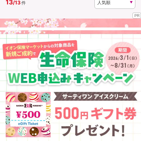
13
/
13
件
PR
資料請求
訪問相談
（無料）
（無料）
イオンカード会員さま専用保険