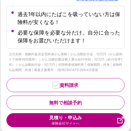
過去1年以内にたばこを吸っていない方は保
険料が安くなる！
必要な保障を必要な分だけ。自分に合った
保障をお選びいただけます！
正式名称：無解約返戻金型終身がん保険｜がん治療給付金：10万円（がん緩和
ケア保障特則適用）｜がん治療自費診療上乗せ給付特則：10万円（給付倍率1
倍）｜がん診断給付金：50万円｜非喫煙者保険料率 | 保険期間：終身 | 保険料
払込期間：終身 | 募集文書番号：(登)B25N1475‘26年4月更新
資料請求
無料で相談予約
見積り・申込み
保険会社サイトへ