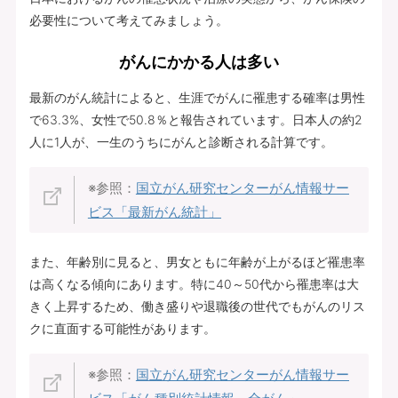
必要性について考えてみましょう。
がんにかかる人は多い
最新のがん統計によると、生涯でがんに罹患する確率は男性
で63.3%、女性で50.8％と報告されています。日本人の約2
人に1人が、一生のうちにがんと診断される計算です。
※参照：
国立がん研究センターがん情報サー
ビス「最新がん統計」
また、年齢別に見ると、男女ともに年齢が上がるほど罹患率
は高くなる傾向にあります。特に40～50代から罹患率は大
きく上昇するため、働き盛りや退職後の世代でもがんのリス
クに直面する可能性があります。
※参照：
国立がん研究センターがん情報サー