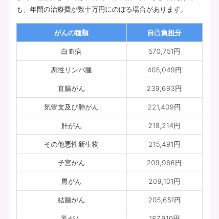
も、年間の治療費が数十万円にのぼる場合があります。
がんの種類
自己負担分
白血病
570,751円
悪性リンパ腫
405,049円
直腸がん
239,693円
気管支及び肺がん
221,409円
肝がん
218,214円
その他悪性新生物
215,491円
子宮がん
209,966円
胃がん
209,101円
結腸がん
205,651円
乳がん
187,910円