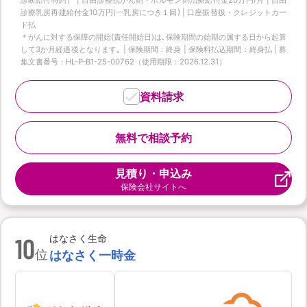
診療乳房再建給付金10万円(一乳房につき１回) | 口座振替扱・クレジットカー
ド払
＊がんに対する保障の開始(責任開始日)は､保険期間の始期の属する日から起算
して3か月経過後となります｡ | 保険期間：終身 | 保険料払込期間：終身払 | 募
集文書番号：HL-P-B1-25-00762（使用期限：2026.12.31）
資料請求
無料で相談予約
見積り・申込み
保険会社サイトへ
10
はなさく生命
位
はなさく一時金