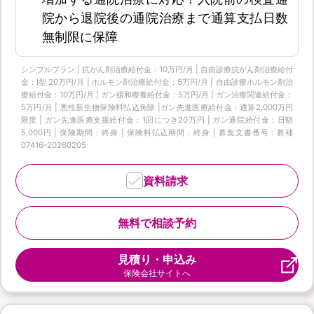
院から退院後の通院治療まで通算支払日数
無制限に保障
シンプルプラン | 抗がん剤治療給付金：10万円/月 | 自由診療抗がん剤治療給付
金：Ⅰ型 20万円/月 | ホルモン剤治療給付金：5万円/月 | 自由診療ホルモン剤治
療給付金：10万円/月 | ガン緩和療養給付金：5万円/月 | ガン治療関連給付金：
5万円/月 | 悪性新生物保険料払込免除 |ガン先進医療給付金：通算2,000万円
限度 | ガン先進医療支援給付金：1回につき20万円 | ガン通院給付金：日額
5,000円 | 保険期間：終身 | 保険料払込期間：終身 | 募集文書番号：募補
07416-20260205
資料請求
無料で相談予約
見積り・申込み
保険会社サイトへ