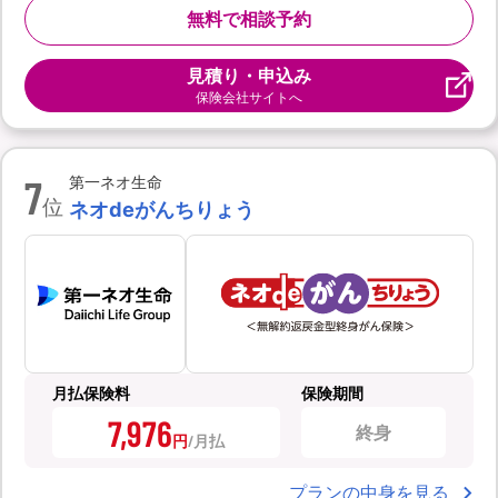
無料で相談予約
見積り・申込み
保険会社サイトへ
7
第一ネオ生命
位
ネオdeがんちりょう
月払保険料
保険期間
7,976
終身
円
プランの中身を見る