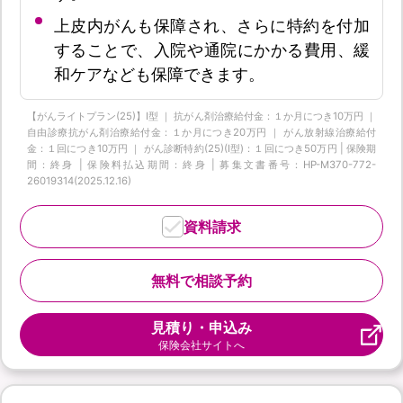
上皮内がんも保障され、さらに特約を付加
することで、入院や通院にかかる費用、緩
和ケアなども保障できます。
【がんライトプラン(25)】I型 ｜ 抗がん剤治療給付金：１か月につき10万円 ｜
自由診療抗がん剤治療給付金：１か月につき20万円 ｜ がん放射線治療給付
金：１回につき10万円 ｜ がん診断特約(25)(Ⅰ型)：１回につき50万円 | 保険期
間：終身 | 保険料払込期間：終身 | 募集文書番号：HP-M370-772-
26019314(2025.12.16)
資料請求
無料で相談予約
見積り・申込み
保険会社サイトへ