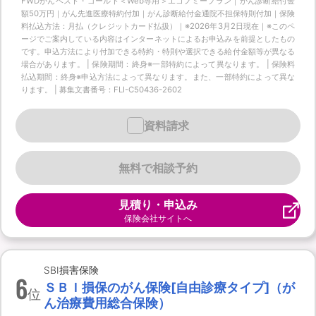
FWDがんベスト・ゴールド＜Web専用＞エコノミープラン｜がん診断給付金
額50万円｜がん先進医療特約付加｜がん診断給付金通院不担保特則付加｜保険
料払込方法：月払（クレジットカード払扱）｜※2026年3月2日現在｜※このペ
ージでご案内している内容はインターネットによるお申込みを前提としたもの
です。申込方法により付加できる特約・特則や選択できる給付金額等が異なる
場合があります。 | 保険期間：終身※一部特約によって異なります。 | 保険料
払込期間：終身※申込方法によって異なります。また、一部特約によって異な
ります。 | 募集文書番号：FLI-C50436-2602
資料請求
無料で相談予約
見積り・申込み
保険会社サイトへ
SBI損害保険
6
ＳＢＩ損保のがん保険[自由診療タイプ]（が
位
ん治療費用総合保険）