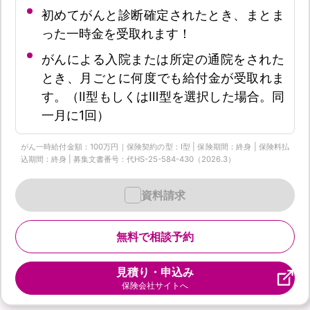
初めてがんと診断確定されたとき、まとま
った一時金を受取れます！
がんによる入院または所定の通院をされた
とき、月ごとに何度でも給付金が受取れま
す。（Ⅱ型もしくはⅢ型を選択した場合。同
一月に1回）
がん一時給付金額：100万円｜保険契約の型：Ⅰ型 | 保険期間：終身 | 保険料払
込期間：終身 | 募集文書番号：代HS-25-584-430（2026.3）
資料請求
無料で相談予約
見積り・申込み
保険会社サイトへ