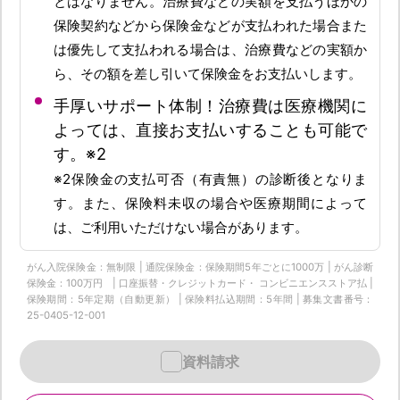
とはなりません。治療費などの実額を支払うほかの
保険契約などから保険金などが支払われた場合また
は優先して支払われる場合は、治療費などの実額か
ら、その額を差し引いて保険金をお支払いします。
手厚いサポート体制！治療費は医療機関に
よっては、直接お支払いすることも可能で
す。※2
※2保険金の支払可否（有責無）の診断後となりま
す。また、保険料未収の場合や医療期間によって
は、ご利用いただけない場合があります。
がん入院保険金：無制限 | 通院保険金：保険期間5年ごとに1000万 | がん診断
保険金：100万円 | 口座振替・クレジットカード・ コンビニエンスストア払 |
保険期間：5年定期（自動更新） | 保険料払込期間：5年間 | 募集文書番号：
25-0405-12-001
資料請求