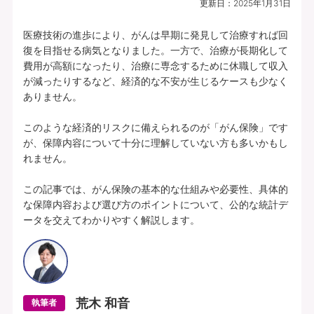
試算できません
更新日：
2025年1月31日
プランの中身を見る
医療技術の進歩により、がんは早期に発見して治療すれば回
復を目指せる病気となりました。一方で、治療が長期化して
費用が高額になったり、治療に専念するために休職して収入
所定の理由に該当されたとき、複数種類の
が減ったりするなど、経済的な不安が生じるケースも少なく
一時給付金をそれぞれお支払いします（そ
ありません。

れぞれ1年に1回限度）。
このような経済的リスクに備えられるのが「がん保険」です
各特定疾病それぞれ、初回のお支払金額を
が、保障内容について十分に理解していない方も多いかもし
上乗せしてお支払いすることができます。
れません。

【特定３疾病Bプラン(25)】特定３疾病保障型(Ⅰ型) | 基本給付金額：50万円 |
この記事では、がん保険の基本的な仕組みや必要性、具体的
初回上乗せ基本給付金額：0円 | 特定３疾病保険料払込免除特約(25)(Ⅰ型) ：付
な保障内容および選び方のポイントについて、公的な統計デ
加 | 保険期間：終身 | 保険料払込期間：終身 | 募集文書番号：HP-M353-772-
ータを交えてわかりやすく解説します。
26019317(2025.12.16)
資料請求
無料で相談予約
荒木 和音
執筆者