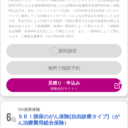
FWDがんベスト・ゴールド＜Web専用＞エコノミープラン｜がん診断給付金
額50万円｜がん先進医療特約付加｜がん診断給付金通院不担保特則付加｜保険
料払込方法：月払（クレジットカード払扱）｜※2026年3月2日現在｜※このペ
ージでご案内している内容はインターネットによるお申込みを前提としたもの
です。申込方法により付加できる特約・特則や選択できる給付金額等が異なる
場合があります。 | 保険期間：終身※一部特約によって異なります。 | 保険料
払込期間：終身※申込方法によって異なります。また、一部特約によって異な
ります。 | 募集文書番号：FLI-C50436-2602
資料請求
無料で相談予約
見積り・申込み
保険会社サイトへ
SBI損害保険
6
ＳＢＩ損保のがん保険[自由診療タイプ]（が
位
ん治療費用総合保険）