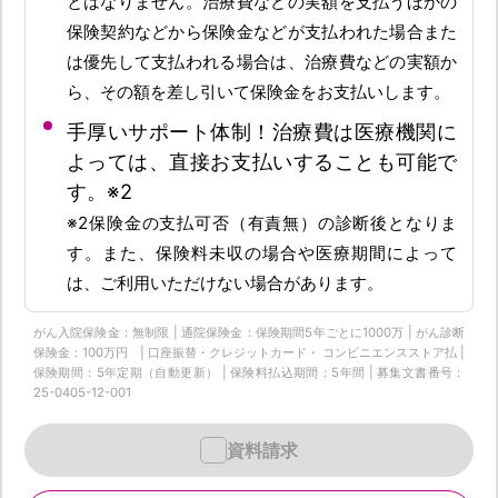
とはなりません。治療費などの実額を支払うほかの
保険契約などから保険金などが支払われた場合また
は優先して支払われる場合は、治療費などの実額か
ら、その額を差し引いて保険金をお支払いします。
手厚いサポート体制！治療費は医療機関に
よっては、直接お支払いすることも可能で
す。※2
※2保険金の支払可否（有責無）の診断後となりま
す。また、保険料未収の場合や医療期間によって
は、ご利用いただけない場合があります。
がん入院保険金：無制限 | 通院保険金：保険期間5年ごとに1000万 | がん診断
保険金：100万円 | 口座振替・クレジットカード・ コンビニエンスストア払 |
保険期間：5年定期（自動更新） | 保険料払込期間：5年間 | 募集文書番号：
25-0405-12-001
資料請求