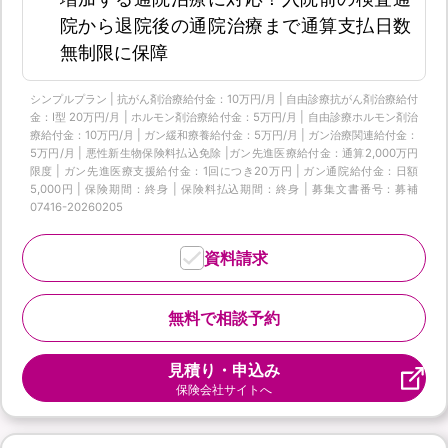
院から退院後の通院治療まで通算支払日数
無制限に保障
シンプルプラン | 抗がん剤治療給付金：10万円/月 | 自由診療抗がん剤治療給付
金：Ⅰ型 20万円/月 | ホルモン剤治療給付金：5万円/月 | 自由診療ホルモン剤治
療給付金：10万円/月 | ガン緩和療養給付金：5万円/月 | ガン治療関連給付金：
5万円/月 | 悪性新生物保険料払込免除 |ガン先進医療給付金：通算2,000万円
限度 | ガン先進医療支援給付金：1回につき20万円 | ガン通院給付金：日額
5,000円 | 保険期間：終身 | 保険料払込期間：終身 | 募集文書番号：募補
07416-20260205
資料請求
無料で相談予約
見積り・申込み
保険会社サイトへ