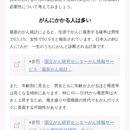
必要性について考えてみましょう。
がんにかかる人は多い
最新のがん統計によると、生涯でがんに罹患する確率は男性
で63.3%、女性で50.8％と報告されています。日本人の約2
人に1人が、一生のうちにがんと診断される計算です。
※参照：
国立がん研究センターがん情報サー
ビス「最新がん統計」
また、年齢別に見ると、男女ともに年齢が上がるほど罹患率
は高くなる傾向にあります。特に40～50代から罹患率は大
きく上昇するため、働き盛りや退職後の世代でもがんのリス
クに直面する可能性があります。
※参照：
国立がん研究センターがん情報サー