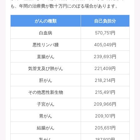
も、年間の治療費が数十万円にのぼる場合があります。
がんの種類
自己負担分
白血病
570,751円
悪性リンパ腫
405,049円
直腸がん
239,693円
気管支及び肺がん
221,409円
肝がん
218,214円
その他悪性新生物
215,491円
子宮がん
209,966円
胃がん
209,101円
結腸がん
205,651円
乳がん
187,910円