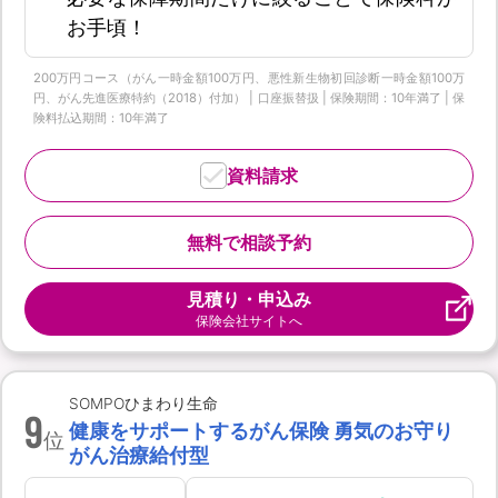
お手頃！
200万円コース（がん一時金額100万円、悪性新生物初回診断一時金額100万
円、がん先進医療特約（2018）付加） | 口座振替扱 | 保険期間：10年満了 | 保
険料払込期間：10年満了
資料請求
無料で相談予約
見積り・申込み
保険会社サイトへ
SOMPOひまわり生命
9
健康をサポートするがん保険 勇気のお守り
位
がん治療給付型