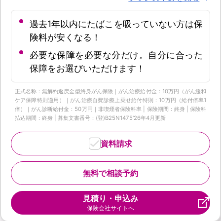
過去1年以内にたばこを吸っていない方は保
険料が安くなる！
必要な保障を必要な分だけ。自分に合った
保障をお選びいただけます！
正式名称：無解約返戻金型終身がん保険｜がん治療給付金：10万円（がん緩和
ケア保障特則適用）｜がん治療自費診療上乗せ給付特則：10万円（給付倍率1
倍）｜がん診断給付金：50万円｜非喫煙者保険料率 | 保険期間：終身 | 保険料
払込期間：終身 | 募集文書番号：(登)B25N1475‘26年4月更新
資料請求
無料で相談予約
見積り・申込み
保険会社サイトへ