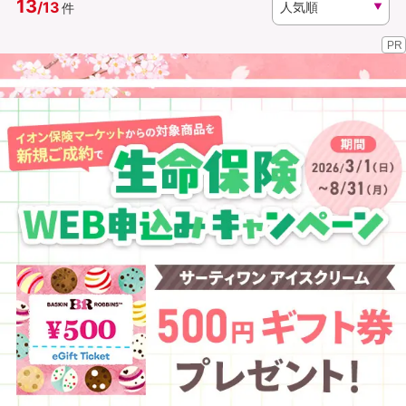
13
/
13
件
PR
資料請求
訪問相談
（無料）
（無料）
イオンカード会員さま専用保険