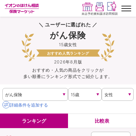
＼ ユーザーに選ばれた ／
ランキングから探す
がん保険
15歳女性
保険を比較する
おすすめ人気ランキング
保険会社から探す
2026年8月版
おすすめ・人気の商品を
クリック
が
多い順番にランキング形式でご紹介します。
イオンカード会員さま専用保険
キャンペーン一覧
詳細条件を追加する
コラム
ランキング
比較表
イオングループ従業員さま向け