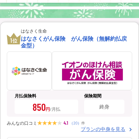
はなさく生命
はなさくがん保険 がん保険（無解約払戻
1
位
金型）
月払保険料
保険期間
850
終身
円
4.1
みんなの口コミ
（
20
）
件
プランの中身を見る