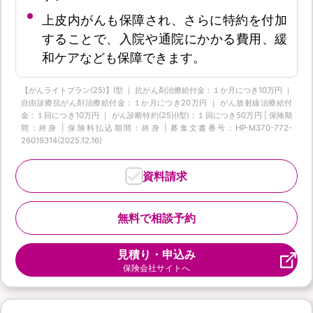
上皮内がんも保障され、さらに特約を付加
することで、入院や通院にかかる費用、緩
和ケアなども保障できます。
【がんライトプラン(25)】I型 ｜ 抗がん剤治療給付金：１か月につき10万円 ｜
自由診療抗がん剤治療給付金：１か月につき20万円 ｜ がん放射線治療給付
金：１回につき10万円 ｜ がん診断特約(25)(Ⅰ型)：１回につき50万円 | 保険期
間：終身 | 保険料払込期間：終身 | 募集文書番号：HP-M370-772-
26019314(2025.12.16)
資料請求
無料で相談予約
見積り・申込み
保険会社サイトへ