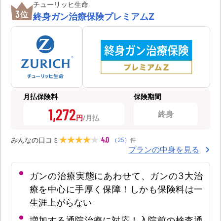
チューリッヒ生命
3
位
終身ガン治療保険プレミアムZ
月払保険料
保険期間
1,272
終身
円
4.0
みんなの口コミ
（
25
）
件
プランの中身を見る
ガンの治療実態にあわせて、ガンの3大治
療を中心に手厚く保障！しかも保険料は一
生涯上がらない
増加する通院治療に対応！入院前の検査通