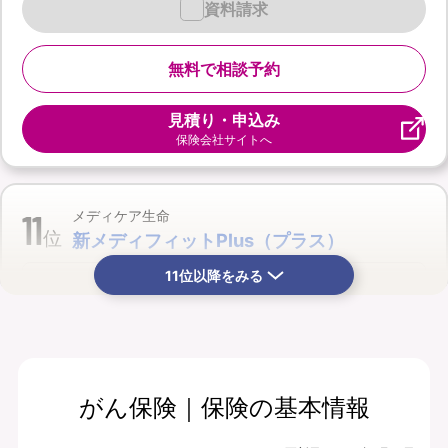
資料請求
無料で相談予約
見積り・申込み
保険会社サイトへ
11
メディケア生命
位
新メディフィットPlus（プラス）
11位以降をみる
がん保険｜保険の基本情報
月払保険料
保険期間
年齢対象外につき
終身