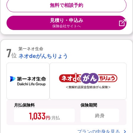
無料で相談予約
見積り・申込み
保険会社サイトへ
7
第一ネオ生命
位
ネオdeがんちりょう
月払保険料
保険期間
1,033
終身
円
プランの中身を見る