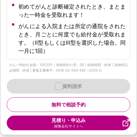
初めてがんと診断確定されたとき、まとま
った一時金を受取れます！
がんによる入院または所定の通院をされた
とき、月ごとに何度でも給付金が受取れま
す。（Ⅱ型もしくはⅢ型を選択した場合。同
一月に1回）
がん一時給付金額：100万円｜保険契約の型：Ⅰ型 | 保険期間：終身 | 保険料払
込期間：終身 | 募集文書番号：代HS-25-584-430（2026.3）
資料請求
無料で相談予約
見積り・申込み
保険会社サイトへ