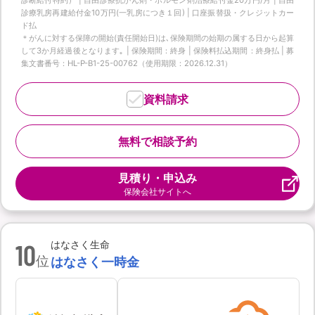
診療乳房再建給付金10万円(一乳房につき１回) | 口座振替扱・クレジットカー
ド払
＊がんに対する保障の開始(責任開始日)は､保険期間の始期の属する日から起算
して3か月経過後となります｡ | 保険期間：終身 | 保険料払込期間：終身払 | 募
集文書番号：HL-P-B1-25-00762（使用期限：2026.12.31）
資料請求
無料で相談予約
見積り・申込み
保険会社サイトへ
10
はなさく生命
位
はなさく一時金