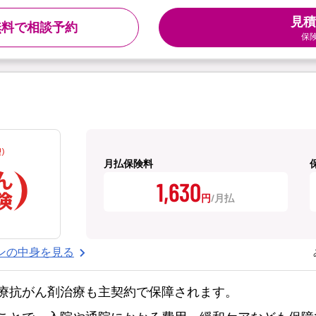
見積
無料で相談予約
保
月払保険料
1,630
円
ンの中身を見る
療抗がん剤治療も主契約で保障されます。