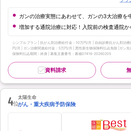
ガンの治療実態にあわせて、ガンの3大治療を
増加する通院治療に対応！入院前の検査通院か
シンプルプラン | 抗がん剤治療給付金：10万円/月 | 自由診療抗がん剤治療給
円/月 | ガン治療関連給付金：5万円/月 | 悪性新生物保険料払込免除 |ガン先
保険料払込期間：終身 | 募集文書番号：募補07416-20260205
資料請求
4
太陽生命
位
がん・重大疾病予防保険