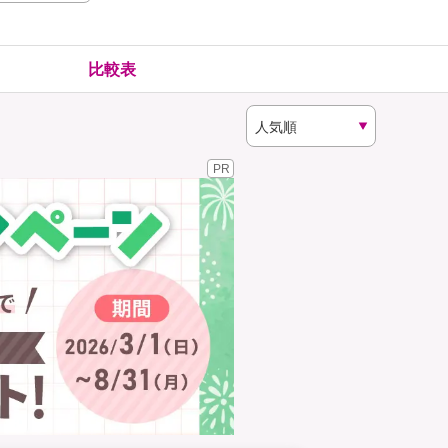
険
ゴルファー保険
比較表
PR