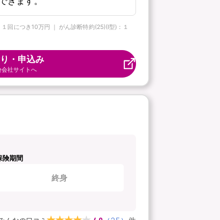
できます。
につき10万円 ｜ がん診断特約(25)(Ⅰ型)：１
り・申込み
険会社サイトへ
保険期間
終身