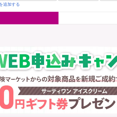
を追加する
国内旅行保険
海外旅行保
ま
WAON POINT還元型保険
）