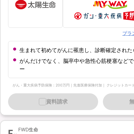
プラ
生まれて初めてがんに罹患し、診断確定された
がんだけでなく、脳卒中や急性心筋梗塞などで
ー
がん・重大疾病予防保険：200万円｜先進医療保険付加｜ クレジットカード月払 | 保
資料請求
5
FWD生命