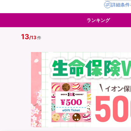
詳細条件
地震保険
ペット保険
ランキング
イオンカード会員さ
スマホ保険
専用保険（損害保険
13
/
13
件