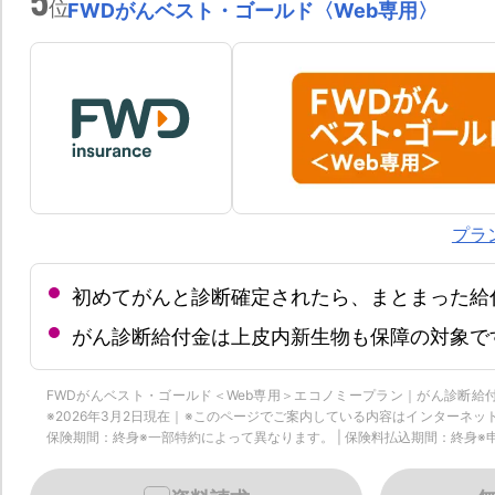
位
FWDがんベスト・ゴールド〈Web専用〉
プラ
初めてがんと診断確定されたら、まとまった給
がん診断給付金は上皮内新生物も保障の対象で
FWDがんベスト・ゴールド＜Web専用＞エコノミープラン｜がん診断
※2026年3月2日現在｜※このページでご案内している内容はインターネ
保険期間：終身※一部特約によって異なります。 | 保険料払込期間：終身※申込