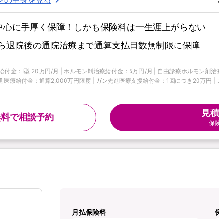
中心に手厚く保障！しかも保険料は一生涯上がらない
ら退院後の通院治療まで通算支払日数無制限に保障
付金：Ⅰ型 20万円/月 | ホルモン剤治療給付金：5万円/月 | 自由診療ホルモン剤治
進医療給付金：通算2,000万円限度 | ガン先進医療支援給付金：1回につき20万円 | ガ
見積
無料で相談予約
保
月払保険料