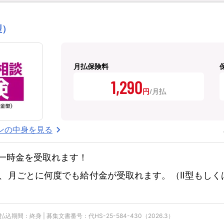
型）
月払保険料
1,290
円
ンの中身を見る
一時金を受取れます！
、月ごとに何度でも給付金が受取れます。（Ⅱ型もしく
期間：終身 | 募集文書番号：代HS-25-584-430（2026.3）