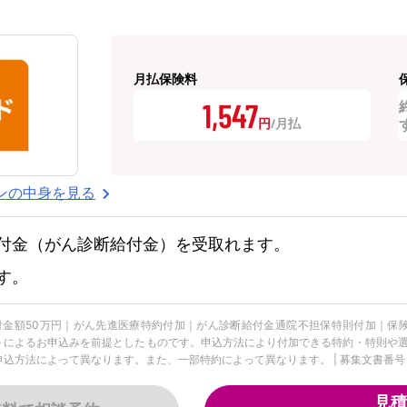
月払保険料
1,547
円
ンの中身を見る
付金（がん診断給付金）を受取れます。
す。
給付金額50万円｜がん先進医療特約付加｜がん診断給付金通院不担保特則付加｜保
ットによるお申込みを前提としたものです。申込方法により付加できる特約・特則や選
方法によって異なります。また、一部特約によって異なります。 | 募集文書番号：FLI-
見積