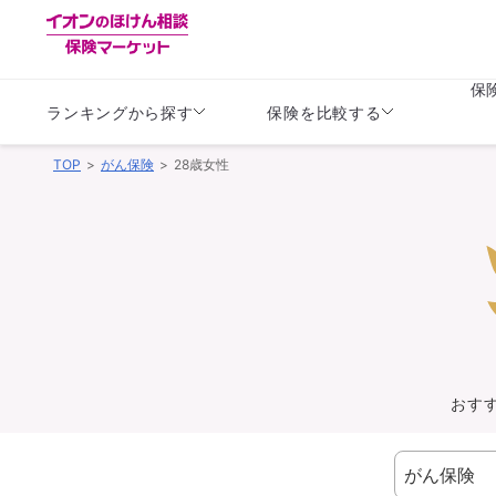
保
ランキングから探す
保険を比較する
TOP
がん保険
28歳女性
生命保険
生命保険
保険（医療保険）
保険（自動車保険）
生命保険
生命保険
医療保険
医療保険
健康
子供
学資保険
定期保険
定期保険
終身保険
持病がある方向け
個人年金保険
持病がある方向け
生命保険
持病がある方向け
医療保険
がん保険
おす
損害保険
損害保険
自動車保険
自動車保険
バイク保険