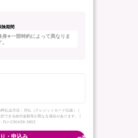
保険期間
終身※一部特約によって異なりま
す。
険料払込方法：月払（クレジットカード払扱）｜
択できる給付金額等が異なる場合があります。 |
C50436-2602
り・申込み