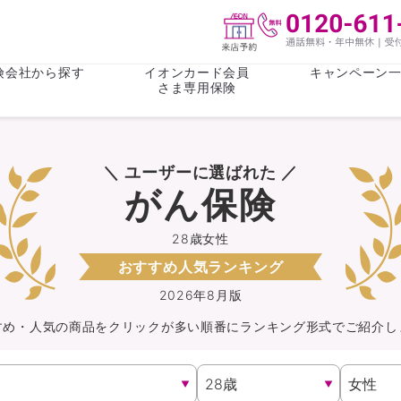
険会社から探す
イオンカード会員
キャンペーン
さま専用保険
保険(その他)
お金
＼ ユーザーに選ばれた ／
がん保険
がん保険
女性医療保
女性医療保
がん保険
ライフステージ
心配事
終身保険
収入保障保
収入保障保険
介護・認知
28歳女性
おすすめ人気ランキング
持病がある方向け
持病がある
医療保険
がん保険
2026年8月版
すめ・人気の商品を
クリック
が
多い順番にランキング形式でご紹介し
自転車保険
火災保険