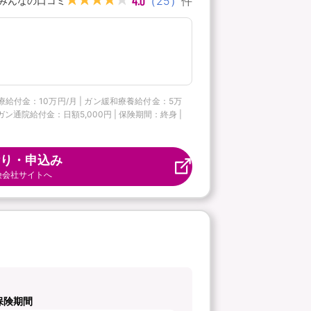
4.0
（
25
）
件
みんなの口コミ
療給付金：10万円/月 | ガン緩和療養給付金：5万
ン通院給付金：日額5,000円 | 保険期間：終身 |
り・申込み
険会社サイトへ
保険期間