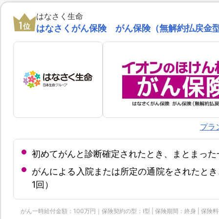
はなさく生命
1
位
はなさくがん保険 がん保険（無解約払戻金
プラ
初めてがんと診断確定されたとき、まとまった
がんによる入院または所定の通院をされたとき
1回）
がん一時給付金額：100万円｜保険契約の型：Ⅰ型 | 保険期間：終身 | 保険料払込