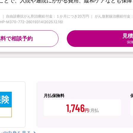
ことで、入院や通院にかかる費用、緩和ケアなども保障
 ｜ 自由診療抗がん剤治療給付金：１か月につき20万円 ｜ がん放射線治療給付金：１回
0-772-26019314(2025.12.16)
見積
無料で相談予約
保
月払保険料
1,746
円
ンの中身を見る