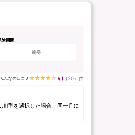
保険期間
終身
4.1
（
20
）
件
みんなの口コミ
はⅢ型を選択した場合。同一月に