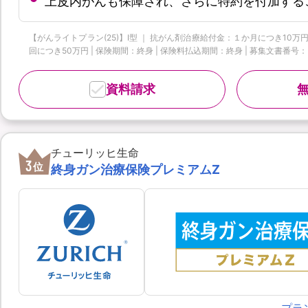
上皮内がんも保障され、さらに特約を付加する
【がんライトプラン(25)】I型 ｜ 抗がん剤治療給付金：１か月につき10万円
回につき50万円 | 保険期間：終身 | 保険料払込期間：終身 | 募集文書番号：HP-M37
資料請求
チューリッヒ生命
3
位
終身ガン治療保険プレミアムZ
プラ