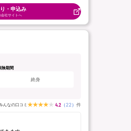
り・申込み
険会社サイトへ
保険期間
終身
4.2
（
22
）
件
みんなの口コミ