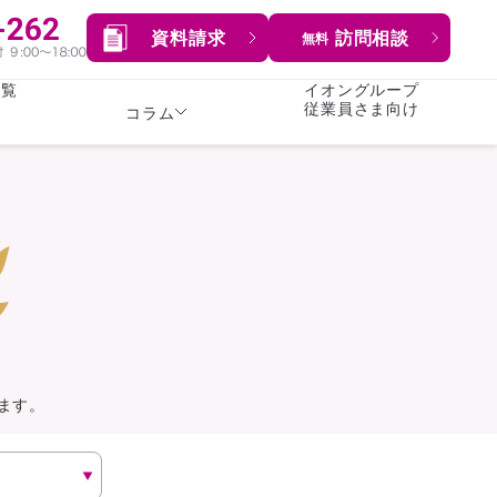
資料請求
訪問相談
無料
一覧
イオングループ
従業員さま向け
コラム
女性
険
険
就業不能保険
就業不能保険
暮らし
険
介護・認知症保険
持病がある方向け
症保険
生命保険
コラム全てを見る
方向け
イオンカード会員さま
専用保険（生命保険）
ます。
総合ランキングを見る
傷害保険