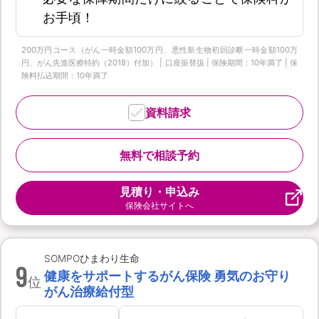
お手頃！
200万円コース（がん一時金額100万円、悪性新生物初回診断一時金額100万
円、がん先進医療特約（2018）付加） | 口座振替扱 | 保険期間：10年満了 | 保
険料払込期間：10年満了
資料請求
無料で相談予約
見積り・申込み
保険会社サイトへ
SOMPOひまわり生命
9
健康をサポートするがん保険 勇気のお守り
位
がん治療給付型