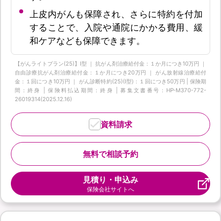
上皮内がんも保障され、さらに特約を付加
することで、入院や通院にかかる費用、緩
和ケアなども保障できます。
【がんライトプラン(25)】I型 ｜ 抗がん剤治療給付金：１か月につき10万円 ｜
自由診療抗がん剤治療給付金：１か月につき20万円 ｜ がん放射線治療給付
金：１回につき10万円 ｜ がん診断特約(25)(Ⅰ型)：１回につき50万円 | 保険期
間：終身 | 保険料払込期間：終身 | 募集文書番号：HP-M370-772-
26019314(2025.12.16)
資料請求
無料で相談予約
見積り・申込み
保険会社サイトへ