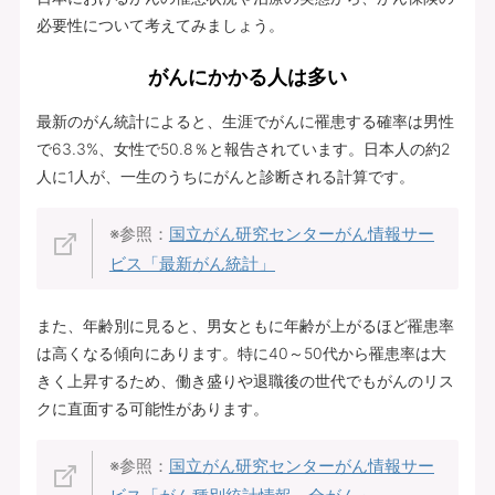
必要性について考えてみましょう。
がんにかかる人は多い
最新のがん統計によると、生涯でがんに罹患する確率は男性
で63.3%、女性で50.8％と報告されています。日本人の約2
人に1人が、一生のうちにがんと診断される計算です。
※参照：
国立がん研究センターがん情報サー
ビス「最新がん統計」
また、年齢別に見ると、男女ともに年齢が上がるほど罹患率
は高くなる傾向にあります。特に40～50代から罹患率は大
きく上昇するため、働き盛りや退職後の世代でもがんのリス
クに直面する可能性があります。
※参照：
国立がん研究センターがん情報サー