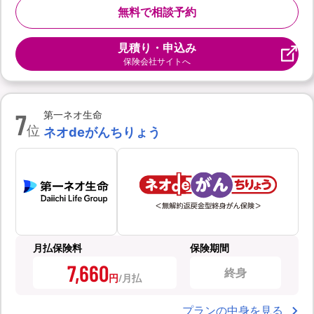
無料で相談予約
見積り・申込み
保険会社サイトへ
7
第一ネオ生命
位
ネオdeがんちりょう
月払保険料
保険期間
7,660
終身
円
プランの中身を見る