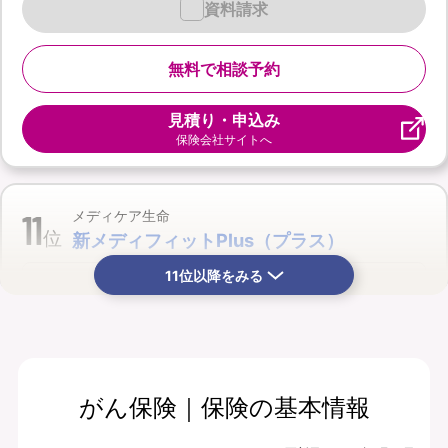
資料請求
無料で相談予約
見積り・申込み
保険会社サイトへ
11
メディケア生命
位
新メディフィットPlus（プラス）
11位以降をみる
がん保険｜保険の基本情報
月払保険料
保険期間
10,840
終身
円