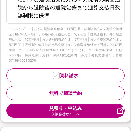
院から退院後の通院治療まで通算支払日数
無制限に保障
シンプルプラン | 抗がん剤治療給付金：10万円/月 | 自由診療抗がん剤治療給付
金：Ⅰ型 20万円/月 | ホルモン剤治療給付金：5万円/月 | 自由診療ホルモン剤治
療給付金：10万円/月 | ガン緩和療養給付金：5万円/月 | ガン治療関連給付金：
5万円/月 | 悪性新生物保険料払込免除 |ガン先進医療給付金：通算2,000万円
限度 | ガン先進医療支援給付金：1回につき20万円 | ガン通院給付金：日額
5,000円 | 保険期間：終身 | 保険料払込期間：終身 | 募集文書番号：募補
07416-20260205
資料請求
無料で相談予約
見積り・申込み
保険会社サイトへ