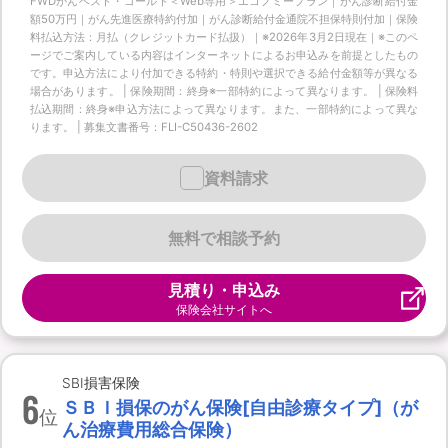
FWDがんベスト・ゴールド＜Web専用＞エコノミープラン｜がん診断給付金
額50万円｜がん先進医療特約付加｜がん診断給付金通院不担保特則付加｜保険
料払込方法：月払（クレジットカード払扱）｜※2026年3月2日現在｜※このペ
ージでご案内している内容はインターネットによるお申込みを前提としたもの
です。申込方法により付加できる特約・特則や選択できる給付金額等が異なる
場合があります。 | 保険期間：終身※一部特約によって異なります。 | 保険料
払込期間：終身※申込方法によって異なります。また、一部特約によって異な
ります。 | 募集文書番号：FLI-C50436-2602
資料請求
無料で相談予約
見積り・申込み
保険会社サイトへ
SBI損害保険
6
ＳＢＩ損保のがん保険[自由診療タイプ]（が
位
ん治療費用総合保険）