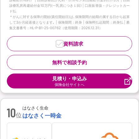
診療乳房再建給付金10万円(一乳房につき１回) | 口座振替扱・クレジットカー
ド払
＊がんに対する保障の開始(責任開始日)は､保険期間の始期の属する日から起算
して3か月経過後となります｡ | 保険期間：終身 | 保険料払込期間：終身払 | 募
集文書番号：HL-P-B1-25-00762（使用期限：2026.12.31）
資料請求
無料で相談予約
見積り・申込み
保険会社サイトへ
10
はなさく生命
位
はなさく一時金