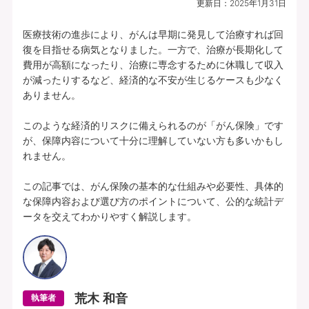
更新日：
2025年1月31日
プランの中身を見る
医療技術の進歩により、がんは早期に発見して治療すれば回
復を目指せる病気となりました。一方で、治療が長期化して
費用が高額になったり、治療に専念するために休職して収入
所定の理由に該当されたとき、複数種類の
が減ったりするなど、経済的な不安が生じるケースも少なく
一時給付金をそれぞれお支払いします（そ
ありません。

れぞれ1年に1回限度）。
このような経済的リスクに備えられるのが「がん保険」です
各特定疾病それぞれ、初回のお支払金額を
が、保障内容について十分に理解していない方も多いかもし
上乗せしてお支払いすることができます。
れません。

【特定３疾病Bプラン(25)】特定３疾病保障型(Ⅰ型) | 基本給付金額：50万円 |
この記事では、がん保険の基本的な仕組みや必要性、具体的
初回上乗せ基本給付金額：0円 | 特定３疾病保険料払込免除特約(25)(Ⅰ型) ：付
な保障内容および選び方のポイントについて、公的な統計デ
加 | 保険期間：終身 | 保険料払込期間：終身 | 募集文書番号：HP-M353-772-
ータを交えてわかりやすく解説します。
26019317(2025.12.16)
資料請求
無料で相談予約
荒木 和音
執筆者