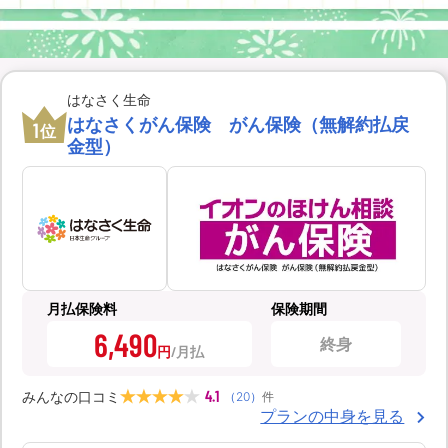
はなさく生命
はなさくがん保険 がん保険（無解約払戻
1
位
金型）
月払保険料
保険期間
6,490
終身
円
4.1
みんなの口コミ
（
20
）
件
プランの中身を見る