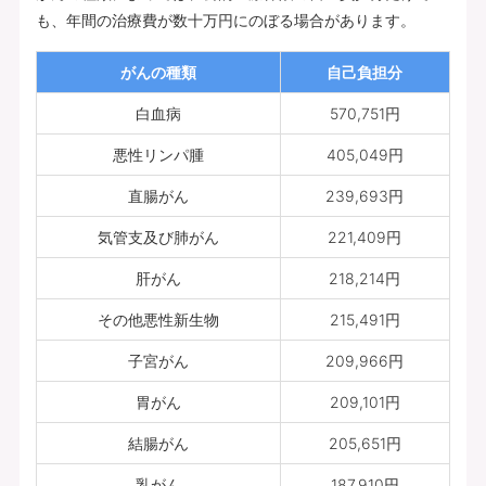
も、年間の治療費が数十万円にのぼる場合があります。
がんの種類
自己負担分
白血病
570,751円
悪性リンパ腫
405,049円
直腸がん
239,693円
気管支及び肺がん
221,409円
肝がん
218,214円
その他悪性新生物
215,491円
子宮がん
209,966円
胃がん
209,101円
結腸がん
205,651円
乳がん
187,910円