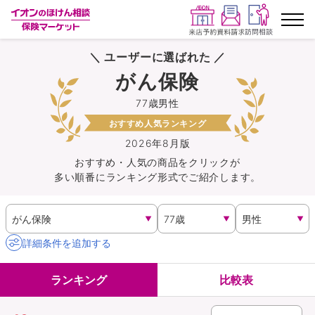
＼ ユーザーに選ばれた ／
ランキングから探す
がん保険
77歳男性
保険を比較する
おすすめ人気ランキング
保険会社から探す
2026年8月版
おすすめ・人気の商品を
クリック
が
多い順番にランキング形式でご紹介します。
イオンカード会員さま専用保険
キャンペーン一覧
詳細条件を追加する
コラム
ランキング
比較表
イオングループ従業員さま向け