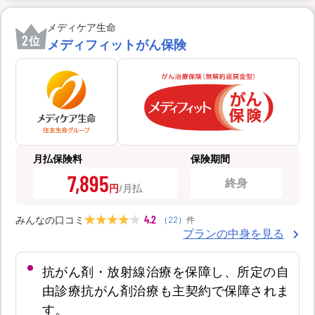
メディケア生命
2
位
メディフィットがん保険
月払保険料
保険期間
7,895
終身
円
4.2
みんなの口コミ
（
22
）
件
プランの中身を見る
抗がん剤・放射線治療を保障し、所定の自
由診療抗がん剤治療も主契約で保障されま
す。