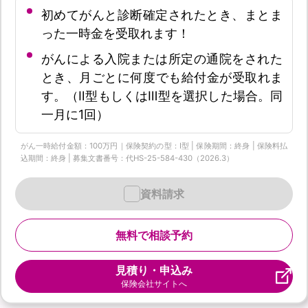
初めてがんと診断確定されたとき、まとま
った一時金を受取れます！
がんによる入院または所定の通院をされた
とき、月ごとに何度でも給付金が受取れま
す。（Ⅱ型もしくはⅢ型を選択した場合。同
一月に1回）
がん一時給付金額：100万円｜保険契約の型：Ⅰ型 | 保険期間：終身 | 保険料払
込期間：終身 | 募集文書番号：代HS-25-584-430（2026.3）
資料請求
無料で相談予約
見積り・申込み
保険会社サイトへ