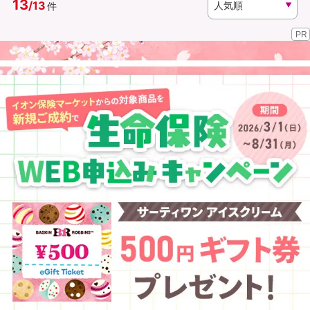
13
/
13
件
PR
資料請求
訪問相談
（無料）
（無料）
イオンカード会員さま専用保険