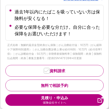
過去1年以内にたばこを吸っていない方は保
険料が安くなる！
必要な保障を必要な分だけ。自分に合った
保障をお選びいただけます！
正式名称：無解約返戻金型終身がん保険｜がん治療給付金：10万円（がん緩和
ケア保障特則適用）｜がん治療自費診療上乗せ給付特則：10万円（給付倍率1
倍）｜がん診断給付金：50万円｜非喫煙者保険料率 | 保険期間：終身 | 保険料
払込期間：終身 | 募集文書番号：(登)B25N1475‘26年4月更新
資料請求
無料で相談予約
見積り・申込み
保険会社サイトへ