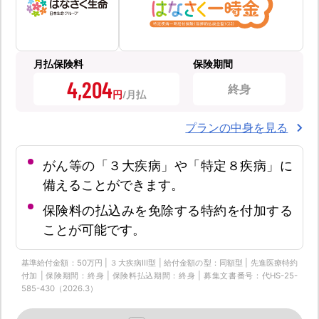
月払保険料
保険期間
4,204
終身
円
プランの中身を見る
がん等の「３大疾病」や「特定８疾病」に
備えることができます。
保険料の払込みを免除する特約を付加する
ことが可能です。
基準給付金額：50万円 | ３大疾病Ⅲ型 | 給付金額の型：同額型 | 先進医療特約
付加 | 保険期間：終身 | 保険料払込期間：終身 | 募集文書番号：代HS-25-
585-430（2026.3）