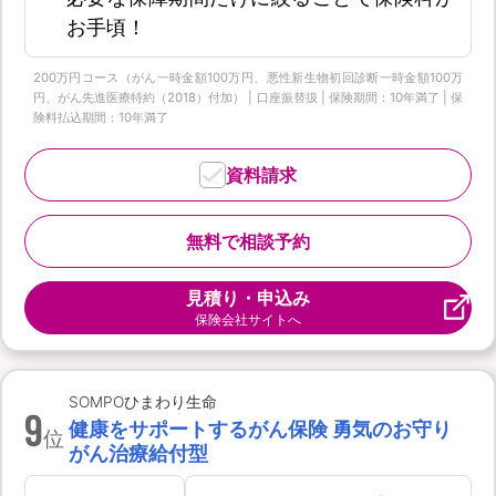
お手頃！
200万円コース（がん一時金額100万円、悪性新生物初回診断一時金額100万
円、がん先進医療特約（2018）付加） | 口座振替扱 | 保険期間：10年満了 | 保
険料払込期間：10年満了
資料請求
無料で相談予約
見積り・申込み
保険会社サイトへ
SOMPOひまわり生命
9
健康をサポートするがん保険 勇気のお守り
位
がん治療給付型