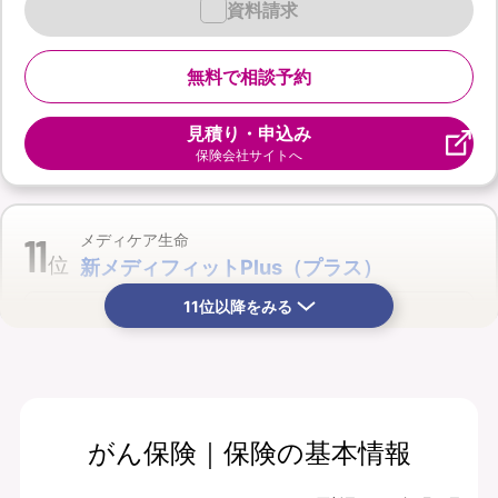
資料請求
無料で相談予約
見積り・申込み
保険会社サイトへ
11
メディケア生命
位
新メディフィットPlus（プラス）
11位以降をみる
がん保険｜保険の基本情報
月払保険料
保険期間
3,665
終身
円