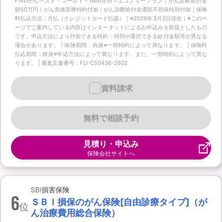
FWDがんベスト・ゴールド＜Web専用＞エコノミープラン｜がん診断給付金
額50万円｜がん先進医療特約付加｜がん診断給付金通院不担保特則付加｜保険
料払込方法：月払（クレジットカード払扱）｜※2026年3月2日現在｜※このペ
ージでご案内している内容はインターネットによるお申込みを前提としたもの
です。申込方法により付加できる特約・特則や選択できる給付金額等が異なる
場合があります。 | 保険期間：終身※一部特約によって異なります。 | 保険料
払込期間：終身※申込方法によって異なります。また、一部特約によって異な
ります。 | 募集文書番号：FLI-C50436-2602
資料請求
無料で相談予約
見積り・申込み
保険会社サイトへ
SBI損害保険
6
ＳＢＩ損保のがん保険[自由診療タイプ]（が
位
ん治療費用総合保険）