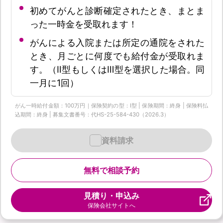
初めてがんと診断確定されたとき、まとま
った一時金を受取れます！
がんによる入院または所定の通院をされた
とき、月ごとに何度でも給付金が受取れま
す。（Ⅱ型もしくはⅢ型を選択した場合。同
一月に1回）
がん一時給付金額：100万円｜保険契約の型：Ⅰ型 | 保険期間：終身 | 保険料払
込期間：終身 | 募集文書番号：代HS-25-584-430（2026.3）
資料請求
無料で相談予約
見積り・申込み
保険会社サイトへ