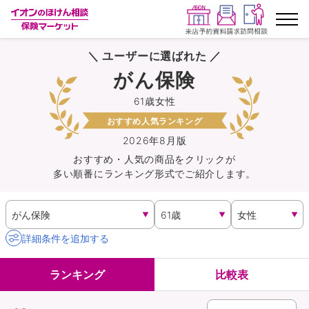
＼ ユーザーに選ばれた ／
ランキングから探す
がん保険
61歳女性
保険を比較する
おすすめ人気ランキング
保険会社から探す
2026年8月版
おすすめ・人気の商品を
クリック
が
多い順番にランキング形式でご紹介します。
イオンカード会員さま専用保険
キャンペーン一覧
詳細条件を追加する
コラム
ランキング
比較表
イオングループ従業員さま向け