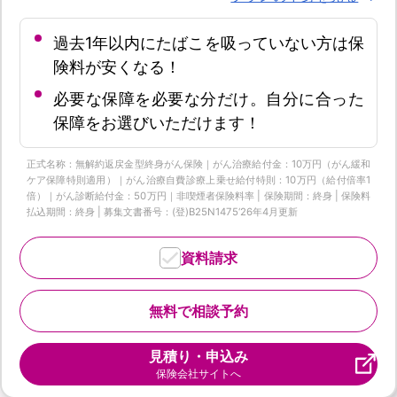
過去1年以内にたばこを吸っていない方は保
険料が安くなる！
必要な保障を必要な分だけ。自分に合った
保障をお選びいただけます！
正式名称：無解約返戻金型終身がん保険｜がん治療給付金：10万円（がん緩和
ケア保障特則適用）｜がん治療自費診療上乗せ給付特則：10万円（給付倍率1
倍）｜がん診断給付金：50万円｜非喫煙者保険料率 | 保険期間：終身 | 保険料
払込期間：終身 | 募集文書番号：(登)B25N1475‘26年4月更新
資料請求
無料で相談予約
見積り・申込み
保険会社サイトへ