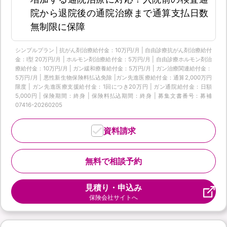
院から退院後の通院治療まで通算支払日数
無制限に保障
シンプルプラン | 抗がん剤治療給付金：10万円/月 | 自由診療抗がん剤治療給付
金：Ⅰ型 20万円/月 | ホルモン剤治療給付金：5万円/月 | 自由診療ホルモン剤治
療給付金：10万円/月 | ガン緩和療養給付金：5万円/月 | ガン治療関連給付金：
5万円/月 | 悪性新生物保険料払込免除 |ガン先進医療給付金：通算2,000万円
限度 | ガン先進医療支援給付金：1回につき20万円 | ガン通院給付金：日額
5,000円 | 保険期間：終身 | 保険料払込期間：終身 | 募集文書番号：募補
07416-20260205
資料請求
無料で相談予約
見積り・申込み
保険会社サイトへ