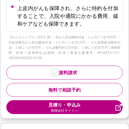
上皮内がんも保障され、さらに特約を付加
することで、入院や通院にかかる費用、緩
和ケアなども保障できます。
【がんライトプラン(25)】I型 ｜ 抗がん剤治療給付金：１か月につき10万円 ｜
自由診療抗がん剤治療給付金：１か月につき20万円 ｜ がん放射線治療給付
金：１回につき10万円 ｜ がん診断特約(25)(Ⅰ型)：１回につき50万円 | 保険期
間：終身 | 保険料払込期間：終身 | 募集文書番号：HP-M370-772-
26019314(2025.12.16)
資料請求
無料で相談予約
見積り・申込み
保険会社サイトへ