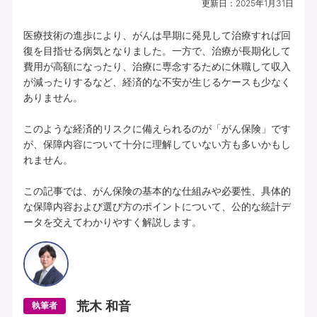
更新日：
2025年1月31日
プランの中身を見る
医療技術の進歩により、がんは早期に発見して治療すれば回
復を目指せる病気となりました。一方で、治療が長期化して
費用が高額になったり、治療に専念するために休職して収入
所定の理由に該当されたとき、複数種類の
が減ったりするなど、経済的な不安が生じるケースも少なく
一時給付金をそれぞれお支払いします（そ
ありません。

れぞれ1年に1回限度）。
このような経済的リスクに備えられるのが「がん保険」です
各特定疾病それぞれ、初回のお支払金額を
が、保障内容について十分に理解していない方も多いかもし
上乗せしてお支払いすることができます。
れません。

【特定３疾病Bプラン(25)】特定３疾病保障型(Ⅰ型) | 基本給付金額：50万円 |
この記事では、がん保険の基本的な仕組みや必要性、具体的
初回上乗せ基本給付金額：0円 | 特定３疾病保険料払込免除特約(25)(Ⅰ型) ：付
な保障内容および選び方のポイントについて、公的な統計デ
加 | 保険期間：終身 | 保険料払込期間：終身 | 募集文書番号：HP-M353-772-
ータを交えてわかりやすく解説します。
26019317(2025.12.16)
資料請求
無料で相談予約
荒木 和音
執筆者