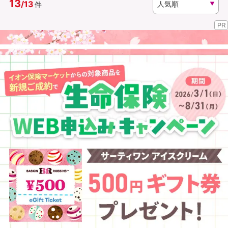
13
/
13
件
PR
資料請求
訪問相談
（無料）
（無料）
イオンカード会員さま専用保険