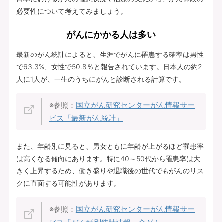
必要性について考えてみましょう。
がんにかかる人は多い
最新のがん統計によると、生涯でがんに罹患する確率は男性
で63.3%、女性で50.8％と報告されています。日本人の約2
人に1人が、一生のうちにがんと診断される計算です。
※参照：
国立がん研究センターがん情報サー
ビス「最新がん統計」
また、年齢別に見ると、男女ともに年齢が上がるほど罹患率
は高くなる傾向にあります。特に40～50代から罹患率は大
きく上昇するため、働き盛りや退職後の世代でもがんのリス
クに直面する可能性があります。
※参照：
国立がん研究センターがん情報サー