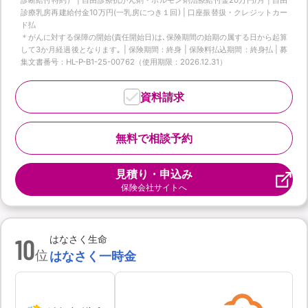
診療乳房再建給付金10万円(一乳房につき１回) | 口座振替扱・クレジットカー
ド払
＊がんに対する保障の開始(責任開始日)は､保険期間の始期の属する日から起算
して3か月経過後となります｡ | 保険期間：終身 | 保険料払込期間：終身払 | 募
集文書番号：HL-P-B1-25-00762（使用期限：2026.12.31）
資料請求
無料で相談予約
見積り・申込み
保険会社サイトへ
10
はなさく生命
位
はなさく一時金