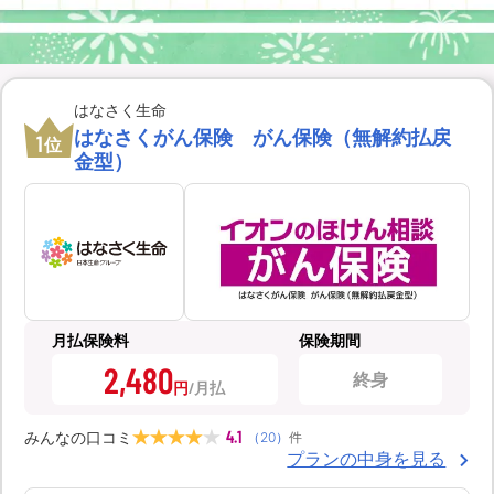
はなさく生命
はなさくがん保険 がん保険（無解約払戻
1
位
金型）
月払保険料
保険期間
2,480
終身
円
4.1
みんなの口コミ
（
20
）
件
プランの中身を見る