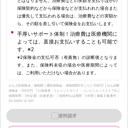
とはなりません。治療費などの実額を支払うほかの
保険契約などから保険金などが支払われた場合また
は優先して支払われる場合は、治療費などの実額か
ら、その額を差し引いて保険金をお支払いします。
手厚いサポート体制！治療費は医療機関に
よっては、直接お支払いすることも可能で
す。※2
※2保険金の支払可否（有責無）の診断後となりま
す。また、保険料未収の場合や医療期間によって
は、ご利用いただけない場合があります。
がん入院保険金：無制限 | 通院保険金：保険期間5年ごとに1000万 | がん診断
保険金：100万円 | 口座振替・クレジットカード・ コンビニエンスストア払 |
保険期間：5年定期（自動更新） | 保険料払込期間：5年間 | 募集文書番号：
25-0405-12-001
資料請求