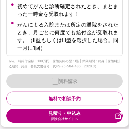
初めてがんと診断確定されたとき、まとま
った一時金を受取れます！
がんによる入院または所定の通院をされた
とき、月ごとに何度でも給付金が受取れま
す。（Ⅱ型もしくはⅢ型を選択した場合。同
一月に1回）
がん一時給付金額：100万円｜保険契約の型：Ⅰ型 | 保険期間：終身 | 保険料払
込期間：終身 | 募集文書番号：代HS-25-584-430（2026.3）
資料請求
無料で相談予約
見積り・申込み
保険会社サイトへ