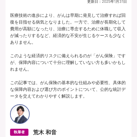
更新日：
2025年1月31日
プランの中身を見る
医療技術の進歩により、がんは早期に発見して治療すれば回
復を目指せる病気となりました。一方で、治療が長期化して
費用が高額になったり、治療に専念するために休職して収入
所定の理由に該当されたとき、複数種類の
が減ったりするなど、経済的な不安が生じるケースも少なく
一時給付金をそれぞれお支払いします（そ
ありません。

れぞれ1年に1回限度）。
このような経済的リスクに備えられるのが「がん保険」です
各特定疾病それぞれ、初回のお支払金額を
が、保障内容について十分に理解していない方も多いかもし
上乗せしてお支払いすることができます。
れません。

【特定３疾病Bプラン(25)】特定３疾病保障型(Ⅰ型) | 基本給付金額：50万円 |
この記事では、がん保険の基本的な仕組みや必要性、具体的
初回上乗せ基本給付金額：0円 | 特定３疾病保険料払込免除特約(25)(Ⅰ型) ：付
な保障内容および選び方のポイントについて、公的な統計デ
加 | 保険期間：終身 | 保険料払込期間：終身 | 募集文書番号：HP-M353-772-
ータを交えてわかりやすく解説します。
26019317(2025.12.16)
資料請求
無料で相談予約
荒木 和音
執筆者