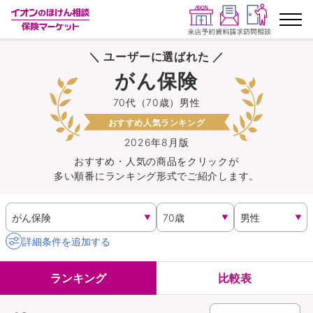
＼ ユーザーに選ばれた ／
ランキングから探す
がん保険
70代（70歳）男性
保険を比較する
おすすめ人気ランキング
保険会社から探す
2026年8月版
おすすめ・人気の商品を
クリック
が
多い順番にランキング形式でご紹介します。
イオンカード会員さま専用保険
キャンペーン一覧
詳細条件を追加する
コラム
ランキング
比較表
イオングループ従業員さま向け