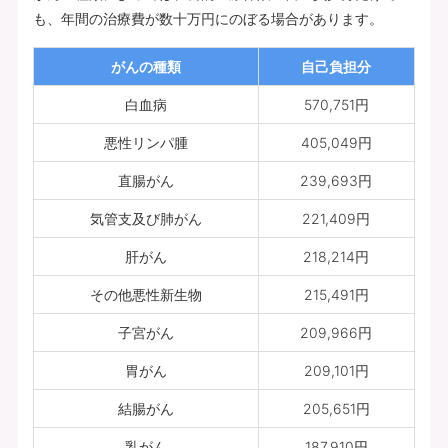
も、年間の治療費が数十万円にのぼる場合があります。
がんの種類
自己負担分
白血病
570,751円
悪性リンパ腫
405,049円
直腸がん
239,693円
気管支及び肺がん
221,409円
肝がん
218,214円
その他悪性新生物
215,491円
子宮がん
209,966円
胃がん
209,101円
結腸がん
205,651円
乳がん
187,910円