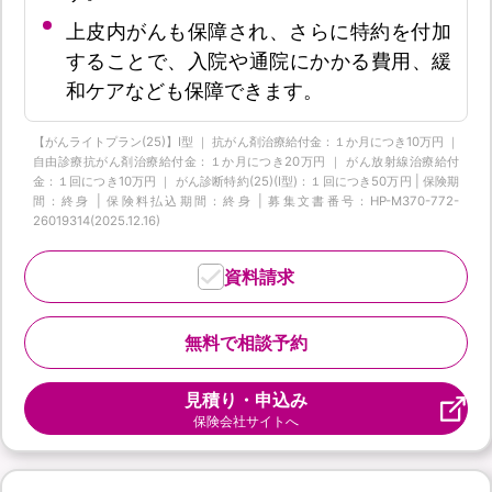
上皮内がんも保障され、さらに特約を付加
することで、入院や通院にかかる費用、緩
和ケアなども保障できます。
【がんライトプラン(25)】I型 ｜ 抗がん剤治療給付金：１か月につき10万円 ｜
自由診療抗がん剤治療給付金：１か月につき20万円 ｜ がん放射線治療給付
金：１回につき10万円 ｜ がん診断特約(25)(Ⅰ型)：１回につき50万円 | 保険期
間：終身 | 保険料払込期間：終身 | 募集文書番号：HP-M370-772-
26019314(2025.12.16)
資料請求
無料で相談予約
見積り・申込み
保険会社サイトへ