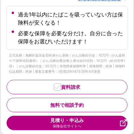
過去1年以内にたばこを吸っていない方は保
険料が安くなる！
必要な保障を必要な分だけ。自分に合った
保障をお選びいただけます！
正式名称：無解約返戻金型終身がん保険｜がん治療給付金：10万円（がん緩和
ケア保障特則適用）｜がん治療自費診療上乗せ給付特則：10万円（給付倍率1
倍）｜がん診断給付金：50万円｜非喫煙者保険料率 | 保険期間：終身 | 保険料
払込期間：終身 | 募集文書番号：(登)B25N1475‘26年4月更新
資料請求
無料で相談予約
見積り・申込み
保険会社サイトへ