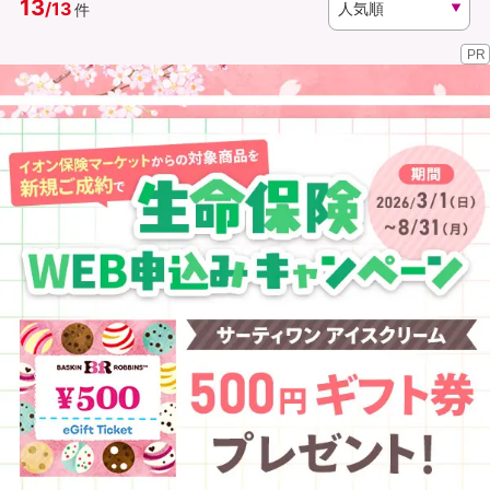
13
/
13
件
PR
資料請求
訪問相談
（無料）
（無料）
イオンカード会員さま専用保険