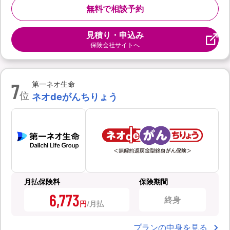
無料で相談予約
見積り・申込み
保険会社サイトへ
7
第一ネオ生命
位
ネオdeがんちりょう
月払保険料
保険期間
6,773
終身
円
プランの中身を見る