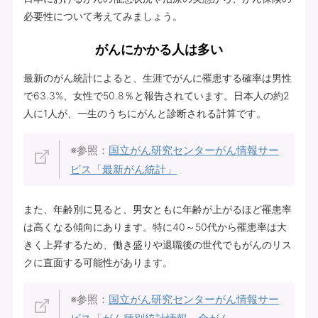
必要性について考えてみましょう。
がんにかかる人は多い
最新のがん統計によると、生涯でがんに罹患する確率は男性
で63.3%、女性で50.8％と報告されています。日本人の約2
人に1人が、一生のうちにがんと診断される計算です。
※参照：
国立がん研究センターがん情報サー
ビス「最新がん統計」
また、年齢別に見ると、男女ともに年齢が上がるほど罹患率
は高くなる傾向にあります。特に40～50代から罹患率は大
きく上昇するため、働き盛りや退職後の世代でもがんのリス
クに直面する可能性があります。
※参照：
国立がん研究センターがん情報サー