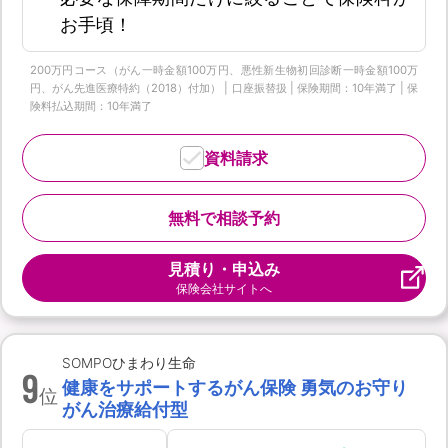
お手頃！
200万円コース（がん一時金額100万円、悪性新生物初回診断一時金額100万
円、がん先進医療特約（2018）付加） | 口座振替扱 | 保険期間：10年満了 | 保
険料払込期間：10年満了
資料請求
無料で相談予約
見積り・申込み
保険会社サイトへ
SOMPOひまわり生命
9
健康をサポートするがん保険 勇気のお守り
位
がん治療給付型