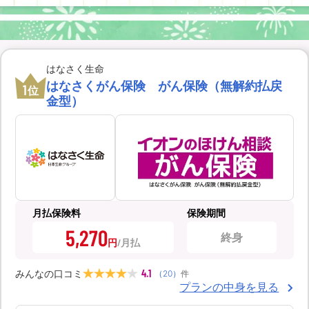
はなさく生命
はなさくがん保険 がん保険（無解約払戻
1
位
金型）
月払保険料
保険期間
5,270
終身
円
4.1
みんなの口コミ
（
20
）
件
プランの中身を見る