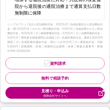
院から退院後の通院治療まで通算支払日数
無制限に保障
シンプルプラン | 抗がん剤治療給付金：10万円/月 | 自由診療抗がん剤治療給付
金：Ⅰ型 20万円/月 | ホルモン剤治療給付金：5万円/月 | 自由診療ホルモン剤治
療給付金：10万円/月 | ガン緩和療養給付金：5万円/月 | ガン治療関連給付金：
5万円/月 | 悪性新生物保険料払込免除 |ガン先進医療給付金：通算2,000万円
限度 | ガン先進医療支援給付金：1回につき20万円 | ガン通院給付金：日額
5,000円 | 保険期間：終身 | 保険料払込期間：終身 | 募集文書番号：募補
07416-20260205
資料請求
無料で相談予約
見積り・申込み
保険会社サイトへ