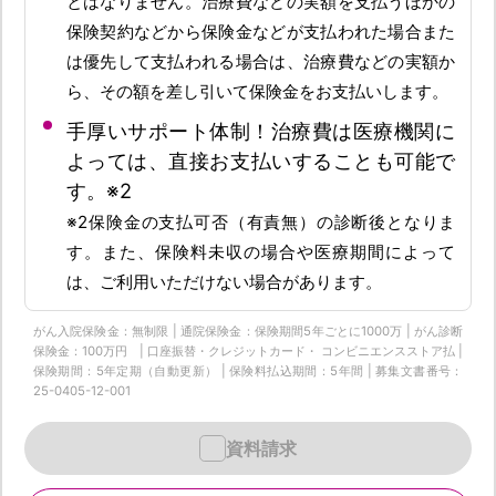
とはなりません。治療費などの実額を支払うほかの
保険契約などから保険金などが支払われた場合また
は優先して支払われる場合は、治療費などの実額か
ら、その額を差し引いて保険金をお支払いします。
手厚いサポート体制！治療費は医療機関に
よっては、直接お支払いすることも可能で
す。※2
※2保険金の支払可否（有責無）の診断後となりま
す。また、保険料未収の場合や医療期間によって
は、ご利用いただけない場合があります。
がん入院保険金：無制限 | 通院保険金：保険期間5年ごとに1000万 | がん診断
保険金：100万円 | 口座振替・クレジットカード・ コンビニエンスストア払 |
保険期間：5年定期（自動更新） | 保険料払込期間：5年間 | 募集文書番号：
25-0405-12-001
資料請求