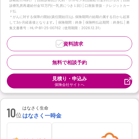
診療乳房再建給付金10万円(一乳房につき１回) | 口座振替扱・クレジットカー
ド払
＊がんに対する保障の開始(責任開始日)は､保険期間の始期の属する日から起算
して3か月経過後となります｡ | 保険期間：終身 | 保険料払込期間：終身払 | 募
集文書番号：HL-P-B1-25-00762（使用期限：2026.12.31）
資料請求
無料で相談予約
見積り・申込み
保険会社サイトへ
10
はなさく生命
位
はなさく一時金