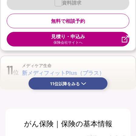
資料請求
無料で相談予約
見積り・申込み
保険会社サイトへ
11
メディケア生命
位
新メディフィットPlus（プラス）
11位以降をみる
がん保険｜保険の基本情報
月払保険料
保険期間
9,760
終身
円