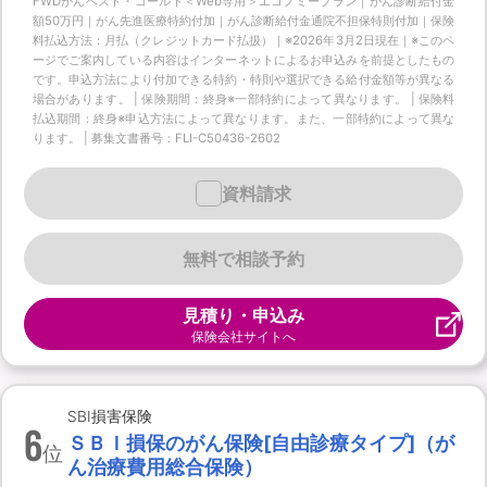
FWDがんベスト・ゴールド＜Web専用＞エコノミープラン｜がん診断給付金
額50万円｜がん先進医療特約付加｜がん診断給付金通院不担保特則付加｜保険
料払込方法：月払（クレジットカード払扱）｜※2026年3月2日現在｜※このペ
ージでご案内している内容はインターネットによるお申込みを前提としたもの
です。申込方法により付加できる特約・特則や選択できる給付金額等が異なる
場合があります。 | 保険期間：終身※一部特約によって異なります。 | 保険料
払込期間：終身※申込方法によって異なります。また、一部特約によって異な
ります。 | 募集文書番号：FLI-C50436-2602
資料請求
無料で相談予約
見積り・申込み
保険会社サイトへ
SBI損害保険
6
ＳＢＩ損保のがん保険[自由診療タイプ]（が
位
ん治療費用総合保険）