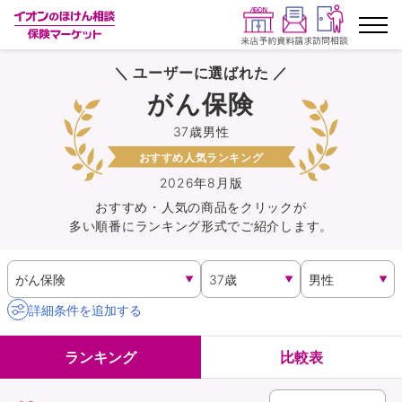
＼ ユーザーに選ばれた ／
ランキングから探す
がん保険
37歳男性
保険を比較する
おすすめ人気ランキング
保険会社から探す
2026年8月版
おすすめ・人気の商品を
クリック
が
多い順番にランキング形式でご紹介します。
イオンカード会員さま専用保険
キャンペーン一覧
詳細条件を追加する
コラム
ランキング
比較表
イオングループ従業員さま向け