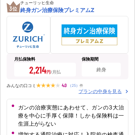
チューリッヒ生命
3
位
終身ガン治療保険プレミアムZ
月払保険料
保険期間
2,214
終身
円
4.0
みんなの口コミ
（
25
）
件
プランの中身を見る
ガンの治療実態にあわせて、ガンの3大治
療を中心に手厚く保障！しかも保険料は一
生涯上がらない
増加する通院治療に対応！入院前の検査通