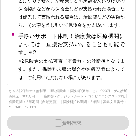
とはなりません。治療費などの実額を支払うほかの
保険契約などから保険金などが支払われた場合また
は優先して支払われる場合は、治療費などの実額か
ら、その額を差し引いて保険金をお支払いします。
手厚いサポート体制！治療費は医療機関に
よっては、直接お支払いすることも可能で
す。※2
※2保険金の支払可否（有責無）の診断後となりま
す。また、保険料未収の場合や医療期間によって
は、ご利用いただけない場合があります。
がん入院保険金：無制限 | 通院保険金：保険期間5年ごとに1000万 | がん診断
保険金：100万円 | 口座振替・クレジットカード・ コンビニエンスストア払 |
保険期間：5年定期（自動更新） | 保険料払込期間：5年間 | 募集文書番号：
25-0405-12-001
資料請求