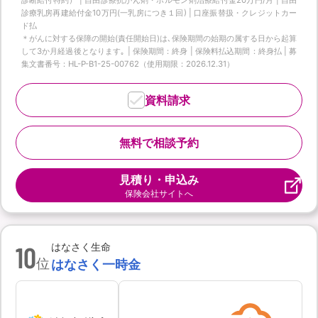
診療乳房再建給付金10万円(一乳房につき１回) | 口座振替扱・クレジットカー
ド払
＊がんに対する保障の開始(責任開始日)は､保険期間の始期の属する日から起算
して3か月経過後となります｡ | 保険期間：終身 | 保険料払込期間：終身払 | 募
集文書番号：HL-P-B1-25-00762（使用期限：2026.12.31）
資料請求
無料で相談予約
見積り・申込み
保険会社サイトへ
10
はなさく生命
位
はなさく一時金