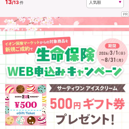
13
/
13
件
PR
資料請求
訪問相談
（無料）
（無料）
イオンカード会員さま専用保険