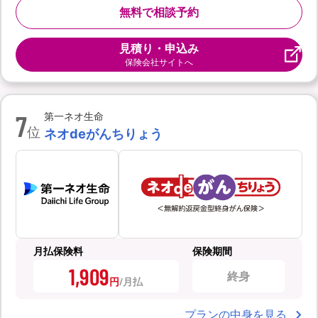
無料で相談予約
見積り・申込み
保険会社サイトへ
7
第一ネオ生命
位
ネオdeがんちりょう
月払保険料
保険期間
1,909
終身
円
プランの中身を見る