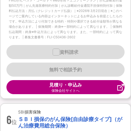
FWDがんベスト・ゴールド＜Web専用＞エコノミープラン｜がん診断給付金
額50万円｜がん先進医療特約付加｜がん診断給付金通院不担保特則付加｜保険
料払込方法：月払（クレジットカード払扱）｜※2026年3月2日現在｜※このペ
ージでご案内している内容はインターネットによるお申込みを前提としたもの
です。申込方法により付加できる特約・特則や選択できる給付金額等が異なる
場合があります。 | 保険期間：終身※一部特約によって異なります。 | 保険料
払込期間：終身※申込方法によって異なります。また、一部特約によって異な
ります。 | 募集文書番号：FLI-C50436-2602
資料請求
無料で相談予約
見積り・申込み
保険会社サイトへ
SBI損害保険
6
ＳＢＩ損保のがん保険[自由診療タイプ]（が
位
ん治療費用総合保険）