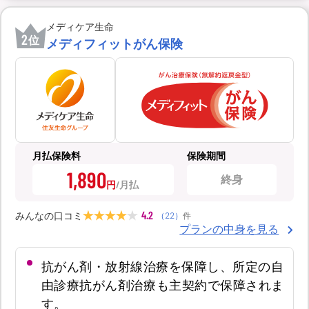
メディケア生命
2
位
メディフィットがん保険
月払保険料
保険期間
1,890
終身
円
4.2
みんなの口コミ
（
22
）
件
プランの中身を見る
抗がん剤・放射線治療を保障し、所定の自
由診療抗がん剤治療も主契約で保障されま
す。