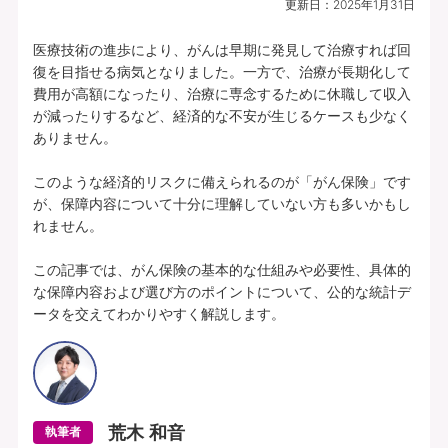
更新日：
2025年1月31日
プランの中身を見る
医療技術の進歩により、がんは早期に発見して治療すれば回
復を目指せる病気となりました。一方で、治療が長期化して
費用が高額になったり、治療に専念するために休職して収入
所定の理由に該当されたとき、複数種類の
が減ったりするなど、経済的な不安が生じるケースも少なく
一時給付金をそれぞれお支払いします（そ
ありません。

れぞれ1年に1回限度）。
このような経済的リスクに備えられるのが「がん保険」です
各特定疾病それぞれ、初回のお支払金額を
が、保障内容について十分に理解していない方も多いかもし
上乗せしてお支払いすることができます。
れません。

【特定３疾病Bプラン(25)】特定３疾病保障型(Ⅰ型) | 基本給付金額：50万円 |
この記事では、がん保険の基本的な仕組みや必要性、具体的
初回上乗せ基本給付金額：0円 | 特定３疾病保険料払込免除特約(25)(Ⅰ型) ：付
な保障内容および選び方のポイントについて、公的な統計デ
加 | 保険期間：終身 | 保険料払込期間：終身 | 募集文書番号：HP-M353-772-
ータを交えてわかりやすく解説します。
26019317(2025.12.16)
資料請求
無料で相談予約
荒木 和音
執筆者