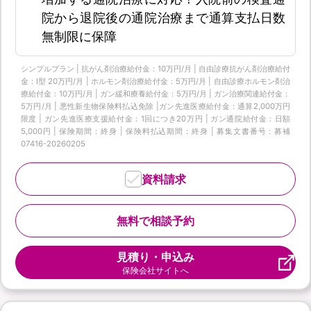
院から退院後の通院治療まで通算支払日数
無制限に保障
シンプルプラン | 抗がん剤治療給付金：10万円/月 | 自由診療抗がん剤治療給付
金：Ⅰ型 20万円/月 | ホルモン剤治療給付金：5万円/月 | 自由診療ホルモン剤治
療給付金：10万円/月 | ガン緩和療養給付金：5万円/月 | ガン治療関連給付金：
5万円/月 | 悪性新生物保険料払込免除 |ガン先進医療給付金：通算2,000万円
限度 | ガン先進医療支援給付金：1回につき20万円 | ガン通院給付金：日額
5,000円 | 保険期間：終身 | 保険料払込期間：終身 | 募集文書番号：募補
07416-20260205
資料請求
無料で相談予約
見積り・申込み
保険会社サイトへ