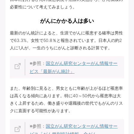
必要性について考えてみましょう。
がんにかかる人は多い
最新のがん統計によると、生涯でがんに罹患する確率は男性
で63.3%、女性で50.8％と報告されています。日本人の約2
人に1人が、一生のうちにがんと診断される計算です。
※参照：
国立がん研究センターがん情報サー
ビス「最新がん統計」
また、年齢別に見ると、男女ともに年齢が上がるほど罹患率
は高くなる傾向にあります。特に40～50代から罹患率は大
きく上昇するため、働き盛りや退職後の世代でもがんのリス
クに直面する可能性があります。
※参照：
国立がん研究センターがん情報サー