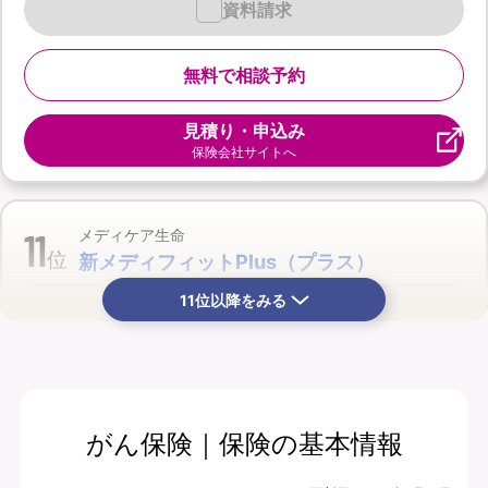
資料請求
無料で相談予約
見積り・申込み
保険会社サイトへ
11
メディケア生命
位
新メディフィットPlus（プラス）
11位以降をみる
がん保険｜保険の基本情報
月払保険料
保険期間
1,825
終身
円