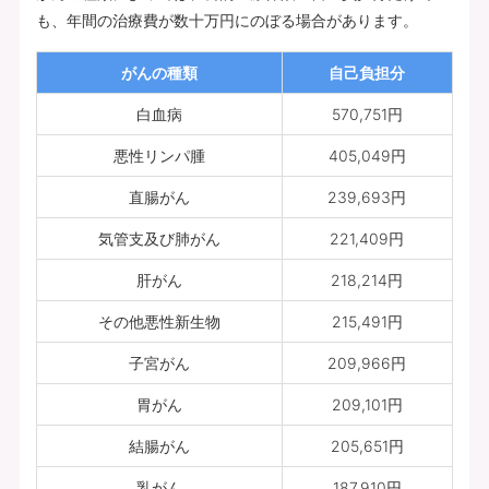
も、年間の治療費が数十万円にのぼる場合があります。
がんの種類
自己負担分
白血病
570,751円
悪性リンパ腫
405,049円
直腸がん
239,693円
気管支及び肺がん
221,409円
肝がん
218,214円
その他悪性新生物
215,491円
子宮がん
209,966円
胃がん
209,101円
結腸がん
205,651円
乳がん
187,910円