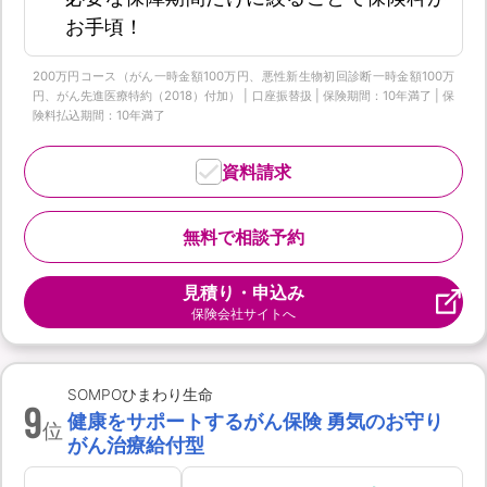
お手頃！
200万円コース（がん一時金額100万円、悪性新生物初回診断一時金額100万
円、がん先進医療特約（2018）付加） | 口座振替扱 | 保険期間：10年満了 | 保
険料払込期間：10年満了
資料請求
無料で相談予約
見積り・申込み
保険会社サイトへ
SOMPOひまわり生命
9
健康をサポートするがん保険 勇気のお守り
位
がん治療給付型