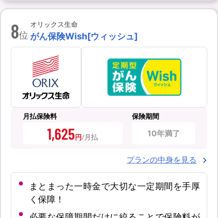
8
オリックス生命
位
がん保険Wish[ウィッシュ]
月払保険料
保険期間
1,625
10年満了
円
プランの中身を見る
まとまった一時金で大切な一定期間を手厚
く保障！
必要な保障期間だけに絞ることで保険料が