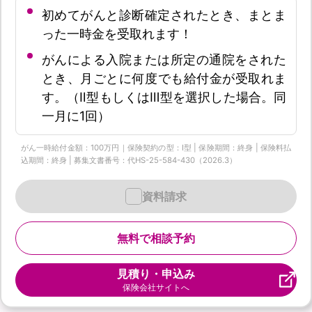
初めてがんと診断確定されたとき、まとま
った一時金を受取れます！
がんによる入院または所定の通院をされた
とき、月ごとに何度でも給付金が受取れま
す。（Ⅱ型もしくはⅢ型を選択した場合。同
一月に1回）
がん一時給付金額：100万円｜保険契約の型：Ⅰ型 | 保険期間：終身 | 保険料払
込期間：終身 | 募集文書番号：代HS-25-584-430（2026.3）
資料請求
無料で相談予約
見積り・申込み
保険会社サイトへ