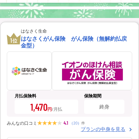
はなさく生命
はなさくがん保険 がん保険（無解約払戻
1
位
金型）
月払保険料
保険期間
1,470
終身
円
4.1
みんなの口コミ
（
20
）
件
プランの中身を見る