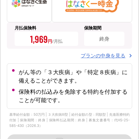
月払保険料
保険期間
1,969
終身
円
プランの中身を見る
がん等の「３大疾病」や「特定８疾病」に
備えることができます。
保険料の払込みを免除する特約を付加する
ことが可能です。
基準給付金額：50万円 | ３大疾病Ⅲ型 | 給付金額の型：同額型 | 先進医療特約
付加 | 保険期間：終身 | 保険料払込期間：終身 | 募集文書番号：代HS-25-
585-430（2026.3）