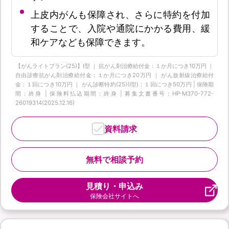
上皮内がんも保障され、さらに特約を付加
することで、入院や通院にかかる費用、緩
和ケアなども保障できます。
【がんライトプラン(25)】I型 ｜ 抗がん剤治療給付金：１か月につき10万円 ｜
自由診療抗がん剤治療給付金：１か月につき20万円 ｜ がん放射線治療給付
金：１回につき10万円 ｜ がん診断特約(25)(Ⅰ型)：１回につき50万円 | 保険期
間：終身 | 保険料払込期間：終身 | 募集文書番号：HP-M370-772-
26019314(2025.12.16)
資料請求
無料で相談予約
見積り・申込み
保険会社サイトへ