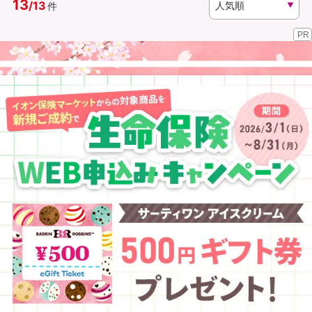
13
/
13
件
PR
資料請求
訪問相談
（無料）
（無料）
イオンカード会員さま専用保険