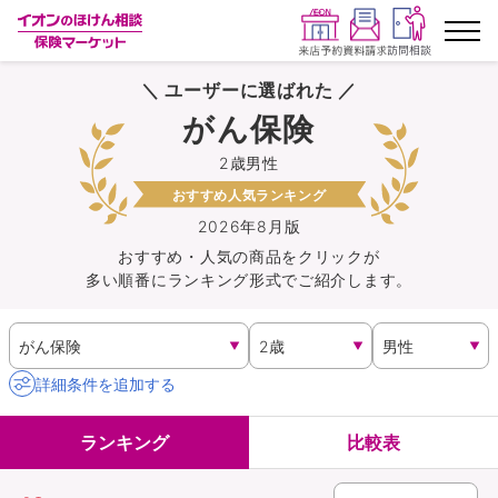
＼ ユーザーに選ばれた ／
ランキングから探す
がん保険
2歳男性
保険を比較する
おすすめ人気ランキング
保険会社から探す
2026年8月版
おすすめ・人気の商品を
クリック
が
多い順番にランキング形式でご紹介します。
イオンカード会員さま専用保険
キャンペーン一覧
詳細条件を追加する
コラム
ランキング
比較表
イオングループ従業員さま向け