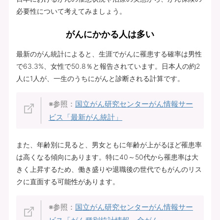
必要性について考えてみましょう。
がんにかかる人は多い
最新のがん統計によると、生涯でがんに罹患する確率は男性
で63.3%、女性で50.8％と報告されています。日本人の約2
人に1人が、一生のうちにがんと診断される計算です。
※参照：
国立がん研究センターがん情報サー
ビス「最新がん統計」
また、年齢別に見ると、男女ともに年齢が上がるほど罹患率
は高くなる傾向にあります。特に40～50代から罹患率は大
きく上昇するため、働き盛りや退職後の世代でもがんのリス
クに直面する可能性があります。
※参照：
国立がん研究センターがん情報サー