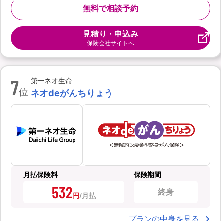
無料で相談予約
見積り・申込み
保険会社サイトへ
7
第一ネオ生命
位
ネオdeがんちりょう
月払保険料
保険期間
532
終身
円
プランの中身を見る