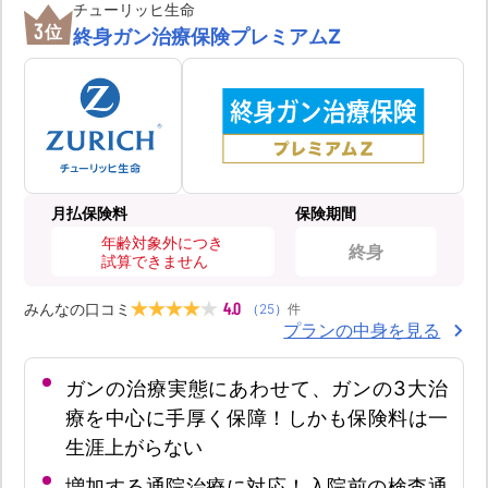
チューリッヒ生命
3
位
終身ガン治療保険プレミアムZ
月払保険料
保険期間
年齢対象外につき
終身
試算できません
4.0
みんなの口コミ
（
25
）
件
プランの中身を見る
ガンの治療実態にあわせて、ガンの3大治
療を中心に手厚く保障！しかも保険料は一
生涯上がらない
増加する通院治療に対応！入院前の検査通