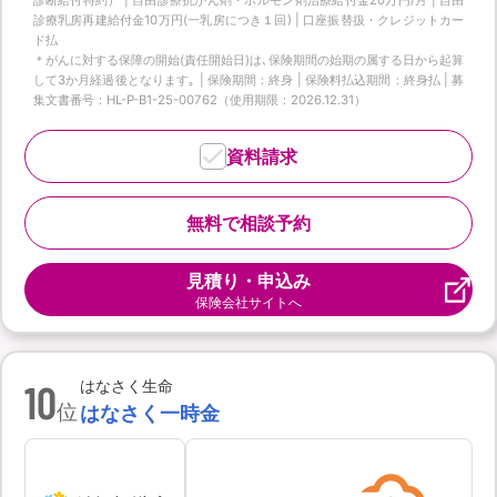
診療乳房再建給付金10万円(一乳房につき１回) | 口座振替扱・クレジットカー
ド払
＊がんに対する保障の開始(責任開始日)は､保険期間の始期の属する日から起算
して3か月経過後となります｡ | 保険期間：終身 | 保険料払込期間：終身払 | 募
集文書番号：HL-P-B1-25-00762（使用期限：2026.12.31）
資料請求
無料で相談予約
見積り・申込み
保険会社サイトへ
10
はなさく生命
位
はなさく一時金