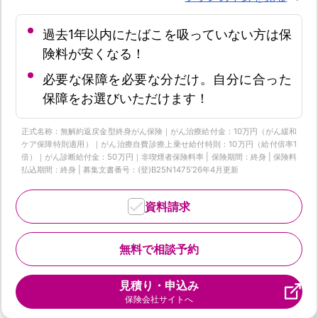
過去1年以内にたばこを吸っていない方は保
険料が安くなる！
必要な保障を必要な分だけ。自分に合った
保障をお選びいただけます！
正式名称：無解約返戻金型終身がん保険｜がん治療給付金：10万円（がん緩和
ケア保障特則適用）｜がん治療自費診療上乗せ給付特則：10万円（給付倍率1
倍）｜がん診断給付金：50万円｜非喫煙者保険料率 | 保険期間：終身 | 保険料
払込期間：終身 | 募集文書番号：(登)B25N1475‘26年4月更新
資料請求
無料で相談予約
見積り・申込み
保険会社サイトへ