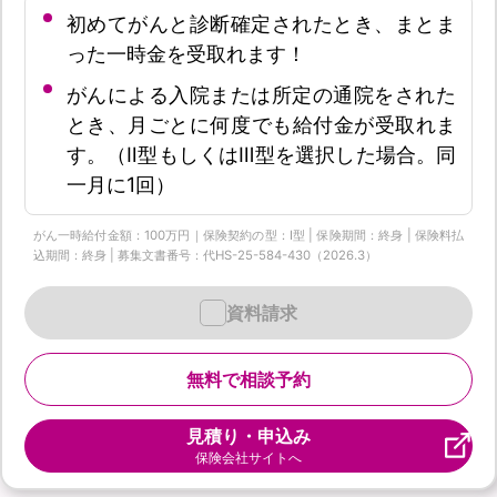
初めてがんと診断確定されたとき、まとま
った一時金を受取れます！
がんによる入院または所定の通院をされた
とき、月ごとに何度でも給付金が受取れま
す。（Ⅱ型もしくはⅢ型を選択した場合。同
一月に1回）
がん一時給付金額：100万円｜保険契約の型：Ⅰ型 | 保険期間：終身 | 保険料払
込期間：終身 | 募集文書番号：代HS-25-584-430（2026.3）
資料請求
無料で相談予約
見積り・申込み
保険会社サイトへ