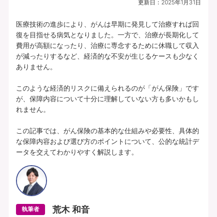
試算できません
更新日：
2025年1月31日
プランの中身を見る
医療技術の進歩により、がんは早期に発見して治療すれば回
復を目指せる病気となりました。一方で、治療が長期化して
費用が高額になったり、治療に専念するために休職して収入
所定の理由に該当されたとき、複数種類の
が減ったりするなど、経済的な不安が生じるケースも少なく
一時給付金をそれぞれお支払いします（そ
ありません。

れぞれ1年に1回限度）。
このような経済的リスクに備えられるのが「がん保険」です
各特定疾病それぞれ、初回のお支払金額を
が、保障内容について十分に理解していない方も多いかもし
上乗せしてお支払いすることができます。
れません。

【特定３疾病Bプラン(25)】特定３疾病保障型(Ⅰ型) | 基本給付金額：50万円 |
この記事では、がん保険の基本的な仕組みや必要性、具体的
初回上乗せ基本給付金額：0円 | 特定３疾病保険料払込免除特約(25)(Ⅰ型) ：付
な保障内容および選び方のポイントについて、公的な統計デ
加 | 保険期間：終身 | 保険料払込期間：終身 | 募集文書番号：HP-M353-772-
ータを交えてわかりやすく解説します。
26019317(2025.12.16)
資料請求
無料で相談予約
荒木 和音
執筆者