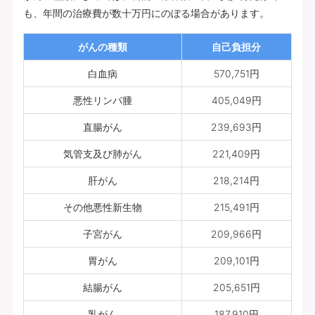
も、年間の治療費が数十万円にのぼる場合があります。
がんの種類
自己負担分
白血病
570,751円
悪性リンパ腫
405,049円
直腸がん
239,693円
気管支及び肺がん
221,409円
肝がん
218,214円
その他悪性新生物
215,491円
子宮がん
209,966円
胃がん
209,101円
結腸がん
205,651円
乳がん
187,910円