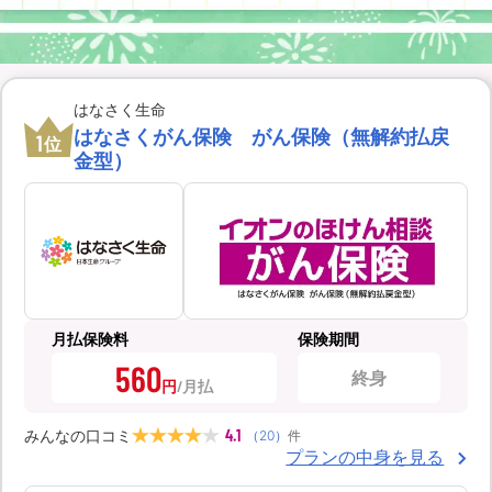
はなさく生命
はなさくがん保険 がん保険（無解約払戻
1
位
金型）
月払保険料
保険期間
560
終身
円
4.1
みんなの口コミ
（
20
）
件
プランの中身を見る