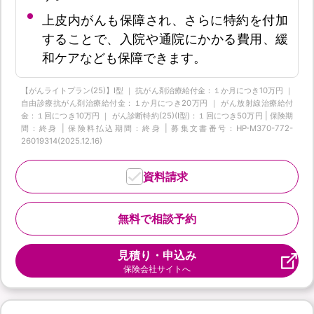
上皮内がんも保障され、さらに特約を付加
することで、入院や通院にかかる費用、緩
和ケアなども保障できます。
【がんライトプラン(25)】I型 ｜ 抗がん剤治療給付金：１か月につき10万円 ｜
自由診療抗がん剤治療給付金：１か月につき20万円 ｜ がん放射線治療給付
金：１回につき10万円 ｜ がん診断特約(25)(Ⅰ型)：１回につき50万円 | 保険期
間：終身 | 保険料払込期間：終身 | 募集文書番号：HP-M370-772-
26019314(2025.12.16)
資料請求
無料で相談予約
見積り・申込み
保険会社サイトへ