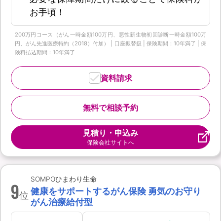
お手頃！
200万円コース（がん一時金額100万円、悪性新生物初回診断一時金額100万
円、がん先進医療特約（2018）付加） | 口座振替扱 | 保険期間：10年満了 | 保
険料払込期間：10年満了
資料請求
無料で相談予約
見積り・申込み
保険会社サイトへ
SOMPOひまわり生命
9
健康をサポートするがん保険 勇気のお守り
位
がん治療給付型