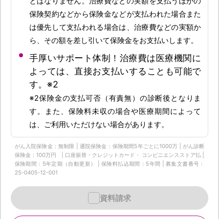
とはなりません。治療費などの実額を支払うほかの
保険契約などから保険金などが支払われた場合また
は優先して支払われる場合は、治療費などの実額か
ら、その額を差し引いて保険金をお支払いします。
手厚いサポート体制！治療費は医療機関に
よっては、直接お支払いすることも可能で
す。※2
※2保険金の支払可否（有責無）の診断後となりま
す。また、保険料未収の場合や医療期間によって
は、ご利用いただけない場合があります。
がん入院保険金：無制限 | 通院保険金：保険期間5年ごとに1000万 | がん診断
保険金：100万円 | 口座振替・クレジットカード・ コンビニエンスストア払 |
保険期間：5年定期（自動更新） | 保険料払込期間：5年間 | 募集文書番号：
25-0405-12-001
資料請求