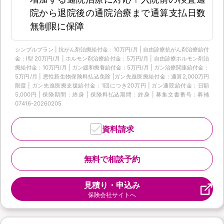
院から退院後の通院治療まで通算支払日数
無制限に保障
シンプルプラン | 抗がん剤治療給付金：10万円/月 | 自由診療抗がん剤治療給付
金：Ⅰ型 20万円/月 | ホルモン剤治療給付金：5万円/月 | 自由診療ホルモン剤治
療給付金：10万円/月 | ガン緩和療養給付金：5万円/月 | ガン治療関連給付金：
5万円/月 | 悪性新生物保険料払込免除 |ガン先進医療給付金：通算2,000万円
限度 | ガン先進医療支援給付金：1回につき20万円 | ガン通院給付金：日額
5,000円 | 保険期間：終身 | 保険料払込期間：終身 | 募集文書番号：募補
07416-20260205
資料請求
無料で相談予約
見積り・申込み
保険会社サイトへ