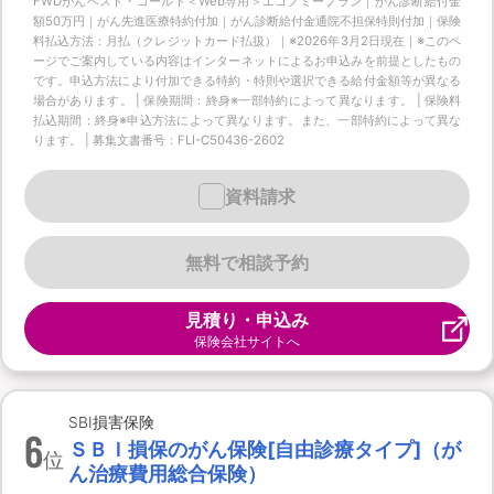
FWDがんベスト・ゴールド＜Web専用＞エコノミープラン｜がん診断給付金
額50万円｜がん先進医療特約付加｜がん診断給付金通院不担保特則付加｜保険
料払込方法：月払（クレジットカード払扱）｜※2026年3月2日現在｜※このペ
ージでご案内している内容はインターネットによるお申込みを前提としたもの
です。申込方法により付加できる特約・特則や選択できる給付金額等が異なる
場合があります。 | 保険期間：終身※一部特約によって異なります。 | 保険料
払込期間：終身※申込方法によって異なります。また、一部特約によって異な
ります。 | 募集文書番号：FLI-C50436-2602
資料請求
無料で相談予約
見積り・申込み
保険会社サイトへ
SBI損害保険
6
ＳＢＩ損保のがん保険[自由診療タイプ]（が
位
ん治療費用総合保険）