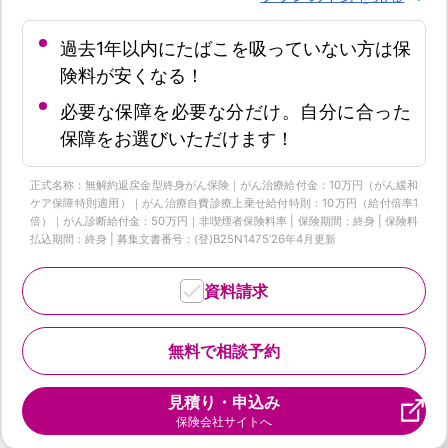
過去1年以内にたばこを吸っていない方は保
険料が安くなる！
必要な保障を必要な分だけ。自分に合った
保障をお選びいただけます！
正式名称：無解約返戻金型終身がん保険｜がん治療給付金：10万円（がん緩和
ケア保障特則適用）｜がん治療自費診療上乗せ給付特則：10万円（給付倍率1
倍）｜がん診断給付金：50万円｜非喫煙者保険料率 | 保険期間：終身 | 保険料
払込期間：終身 | 募集文書番号：(登)B25N1475‘26年4月更新
資料請求
無料で相談予約
見積り・申込み
保険会社サイトへ