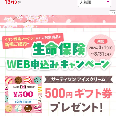
13
/
13
件
PR
資料請求
訪問相談
（無料）
（無料）
イオンカード会員さま専用保険