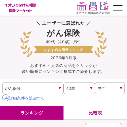
＼ ユーザーに選ばれた ／
ランキングから探す
がん保険
40代（40歳）男性
保険を比較する
おすすめ人気ランキング
保険会社から探す
2026年8月版
おすすめ・人気の商品を
クリック
が
多い順番にランキング形式でご紹介します。
イオンカード会員さま専用保険
キャンペーン一覧
詳細条件を追加する
コラム
ランキング
比較表
イオングループ従業員さま向け