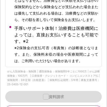
とはなりません。治療費などの実額を支払うほかの
保険契約などから保険金などが支払われた場合また
は優先して支払われる場合は、治療費などの実額か
ら、その額を差し引いて保険金をお支払いします。
手厚いサポート体制！治療費は医療機関に
よっては、直接お支払いすることも可能で
す。※2
※2保険金の支払可否（有責無）の診断後となりま
す。また、保険料未収の場合や医療期間によって
は、ご利用いただけない場合があります。
がん入院保険金：無制限 | 通院保険金：保険期間5年ごとに1000万 | がん診断
保険金：100万円 | 口座振替・クレジットカード・ コンビニエンスストア払 |
保険期間：5年定期（自動更新） | 保険料払込期間：5年間 | 募集文書番号：
25-0405-12-001
資料請求