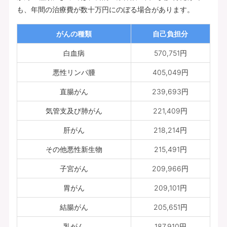
も、年間の治療費が数十万円にのぼる場合があります。
がんの種類
自己負担分
白血病
570,751円
悪性リンパ腫
405,049円
直腸がん
239,693円
気管支及び肺がん
221,409円
肝がん
218,214円
その他悪性新生物
215,491円
子宮がん
209,966円
胃がん
209,101円
結腸がん
205,651円
乳がん
187,910円