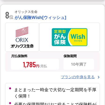
8
オリックス生命
位
がん保険Wish[ウィッシュ]
月払保険料
保険期間
1,785
10年満了
円
プランの中身を見る
まとまった一時金で大切な一定期間を手厚
く保障！
必要な保障期間だけに絞ることで保険料が