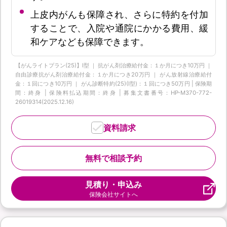
上皮内がんも保障され、さらに特約を付加
することで、入院や通院にかかる費用、緩
和ケアなども保障できます。
【がんライトプラン(25)】I型 ｜ 抗がん剤治療給付金：１か月につき10万円 ｜
自由診療抗がん剤治療給付金：１か月につき20万円 ｜ がん放射線治療給付
金：１回につき10万円 ｜ がん診断特約(25)(Ⅰ型)：１回につき50万円 | 保険期
間：終身 | 保険料払込期間：終身 | 募集文書番号：HP-M370-772-
26019314(2025.12.16)
資料請求
無料で相談予約
見積り・申込み
保険会社サイトへ