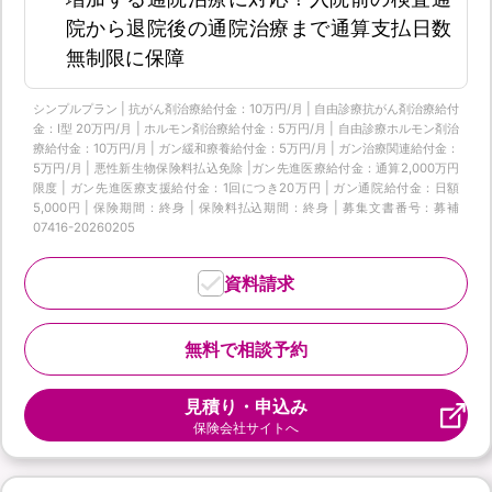
院から退院後の通院治療まで通算支払日数
無制限に保障
シンプルプラン | 抗がん剤治療給付金：10万円/月 | 自由診療抗がん剤治療給付
金：Ⅰ型 20万円/月 | ホルモン剤治療給付金：5万円/月 | 自由診療ホルモン剤治
療給付金：10万円/月 | ガン緩和療養給付金：5万円/月 | ガン治療関連給付金：
5万円/月 | 悪性新生物保険料払込免除 |ガン先進医療給付金：通算2,000万円
限度 | ガン先進医療支援給付金：1回につき20万円 | ガン通院給付金：日額
5,000円 | 保険期間：終身 | 保険料払込期間：終身 | 募集文書番号：募補
07416-20260205
資料請求
無料で相談予約
見積り・申込み
保険会社サイトへ