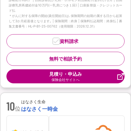
診療乳房再建給付金10万円(一乳房につき１回) | 口座振替扱・クレジットカー
ド払
＊がんに対する保障の開始(責任開始日)は､保険期間の始期の属する日から起算
して3か月経過後となります｡ | 保険期間：終身 | 保険料払込期間：終身払 | 募
集文書番号：HL-P-B1-25-00762（使用期限：2026.12.31）
資料請求
無料で相談予約
見積り・申込み
保険会社サイトへ
10
はなさく生命
位
はなさく一時金