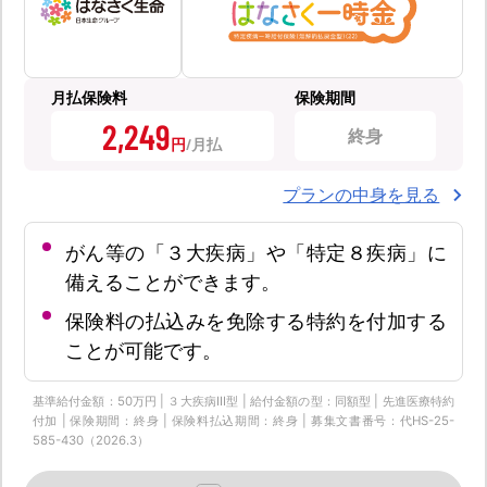
月払保険料
保険期間
2,249
終身
円
プランの中身を見る
がん等の「３大疾病」や「特定８疾病」に
備えることができます。
保険料の払込みを免除する特約を付加する
ことが可能です。
基準給付金額：50万円 | ３大疾病Ⅲ型 | 給付金額の型：同額型 | 先進医療特約
付加 | 保険期間：終身 | 保険料払込期間：終身 | 募集文書番号：代HS-25-
585-430（2026.3）