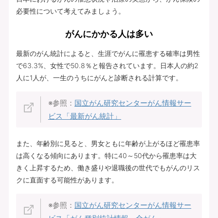
必要性について考えてみましょう。
がんにかかる人は多い
最新のがん統計によると、生涯でがんに罹患する確率は男性
で63.3%、女性で50.8％と報告されています。日本人の約2
人に1人が、一生のうちにがんと診断される計算です。
※参照：
国立がん研究センターがん情報サー
ビス「最新がん統計」
また、年齢別に見ると、男女ともに年齢が上がるほど罹患率
は高くなる傾向にあります。特に40～50代から罹患率は大
きく上昇するため、働き盛りや退職後の世代でもがんのリス
クに直面する可能性があります。
※参照：
国立がん研究センターがん情報サー