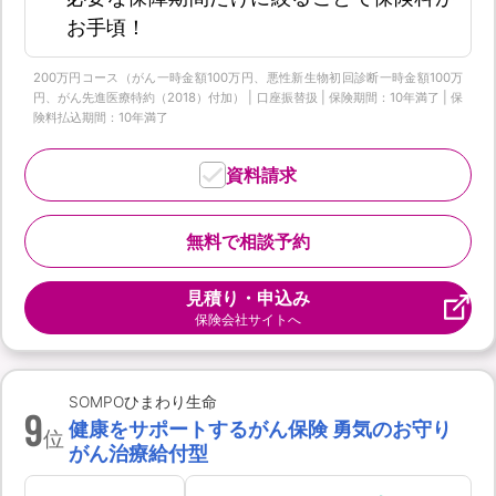
お手頃！
200万円コース（がん一時金額100万円、悪性新生物初回診断一時金額100万
円、がん先進医療特約（2018）付加） | 口座振替扱 | 保険期間：10年満了 | 保
険料払込期間：10年満了
資料請求
無料で相談予約
見積り・申込み
保険会社サイトへ
SOMPOひまわり生命
9
健康をサポートするがん保険 勇気のお守り
位
がん治療給付型