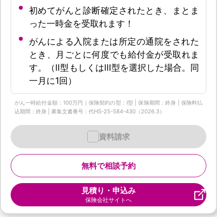
初めてがんと診断確定されたとき、まとま
った一時金を受取れます！
がんによる入院または所定の通院をされた
とき、月ごとに何度でも給付金が受取れま
す。（Ⅱ型もしくはⅢ型を選択した場合。同
一月に1回）
がん一時給付金額：100万円｜保険契約の型：Ⅰ型 | 保険期間：終身 | 保険料払
込期間：終身 | 募集文書番号：代HS-25-584-430（2026.3）
資料請求
無料で相談予約
見積り・申込み
保険会社サイトへ