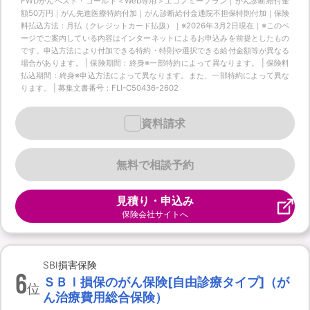
FWDがんベスト・ゴールド＜Web専用＞エコノミープラン｜がん診断給付金
額50万円｜がん先進医療特約付加｜がん診断給付金通院不担保特則付加｜保険
料払込方法：月払（クレジットカード払扱）｜※2026年3月2日現在｜※このペ
ージでご案内している内容はインターネットによるお申込みを前提としたもの
です。申込方法により付加できる特約・特則や選択できる給付金額等が異なる
場合があります。 | 保険期間：終身※一部特約によって異なります。 | 保険料
払込期間：終身※申込方法によって異なります。また、一部特約によって異な
ります。 | 募集文書番号：FLI-C50436-2602
資料請求
無料で相談予約
見積り・申込み
保険会社サイトへ
SBI損害保険
6
ＳＢＩ損保のがん保険[自由診療タイプ]（が
位
ん治療費用総合保険）