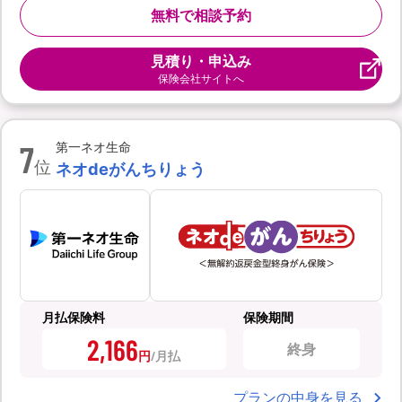
無料で相談予約
見積り・申込み
保険会社サイトへ
7
第一ネオ生命
位
ネオdeがんちりょう
月払保険料
保険期間
2,166
終身
円
プランの中身を見る