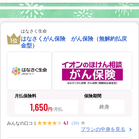
はなさく生命
はなさくがん保険 がん保険（無解約払戻
1
位
金型）
月払保険料
保険期間
1,650
終身
円
4.1
みんなの口コミ
（
20
）
件
プランの中身を見る