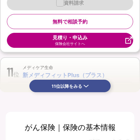
資料請求
無料で相談予約
見積り・申込み
保険会社サイトへ
11
メディケア生命
位
新メディフィットPlus（プラス）
11位以降をみる
がん保険｜保険の基本情報
月払保険料
保険期間
2,165
終身
円