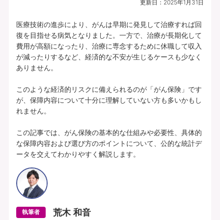
更新日：
2025年1月31日
プランの中身を見る
医療技術の進歩により、がんは早期に発見して治療すれば回
復を目指せる病気となりました。一方で、治療が長期化して
費用が高額になったり、治療に専念するために休職して収入
所定の理由に該当されたとき、複数種類の
が減ったりするなど、経済的な不安が生じるケースも少なく
一時給付金をそれぞれお支払いします（そ
ありません。

れぞれ1年に1回限度）。
このような経済的リスクに備えられるのが「がん保険」です
各特定疾病それぞれ、初回のお支払金額を
が、保障内容について十分に理解していない方も多いかもし
上乗せしてお支払いすることができます。
れません。

【特定３疾病Bプラン(25)】特定３疾病保障型(Ⅰ型) | 基本給付金額：50万円 |
この記事では、がん保険の基本的な仕組みや必要性、具体的
初回上乗せ基本給付金額：0円 | 特定３疾病保険料払込免除特約(25)(Ⅰ型) ：付
な保障内容および選び方のポイントについて、公的な統計デ
加 | 保険期間：終身 | 保険料払込期間：終身 | 募集文書番号：HP-M353-772-
ータを交えてわかりやすく解説します。
26019317(2025.12.16)
資料請求
無料で相談予約
荒木 和音
執筆者