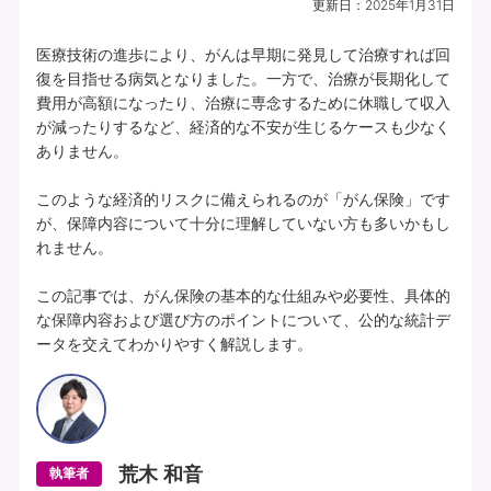
更新日：
2025年1月31日
プランの中身を見る
医療技術の進歩により、がんは早期に発見して治療すれば回
復を目指せる病気となりました。一方で、治療が長期化して
費用が高額になったり、治療に専念するために休職して収入
所定の理由に該当されたとき、複数種類の
が減ったりするなど、経済的な不安が生じるケースも少なく
一時給付金をそれぞれお支払いします（そ
ありません。

れぞれ1年に1回限度）。
このような経済的リスクに備えられるのが「がん保険」です
各特定疾病それぞれ、初回のお支払金額を
が、保障内容について十分に理解していない方も多いかもし
上乗せしてお支払いすることができます。
れません。

【特定３疾病Bプラン(25)】特定３疾病保障型(Ⅰ型) | 基本給付金額：50万円 |
この記事では、がん保険の基本的な仕組みや必要性、具体的
初回上乗せ基本給付金額：0円 | 特定３疾病保険料払込免除特約(25)(Ⅰ型) ：付
な保障内容および選び方のポイントについて、公的な統計デ
加 | 保険期間：終身 | 保険料払込期間：終身 | 募集文書番号：HP-M353-772-
ータを交えてわかりやすく解説します。
26019317(2025.12.16)
資料請求
無料で相談予約
荒木 和音
執筆者