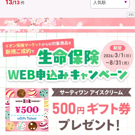
13
/
13
件
PR
資料請求
訪問相談
（無料）
（無料）
イオンカード会員さま専用保険