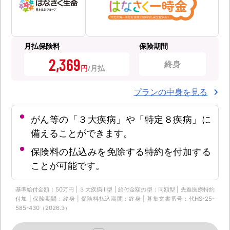
月払保険料
保険期間
2,369
終身
円
プランの中身を見る
がん等の「３大疾病」や「特定８疾病」に
備えることができます。
保険料の払込みを免除する特約を付加する
ことが可能です。
基準給付金額：50万円 | ３大疾病Ⅲ型 | 給付金額の型：同額型 | 先進医療特約
付加 | 保険期間：終身 | 保険料払込期間：終身 | 募集文書番号：代HS-25-
585-430（2026.3）