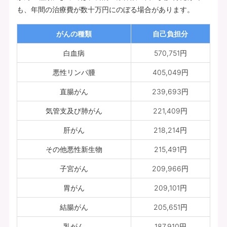
も、年間の治療費が数十万円にのぼる場合があります。
がんの種類
自己負担分
白血病
570,751円
悪性リンパ腫
405,049円
直腸がん
239,693円
気管支及び肺がん
221,409円
肝がん
218,214円
その他悪性新生物
215,491円
子宮がん
209,966円
胃がん
209,101円
結腸がん
205,651円
乳がん
187,910円