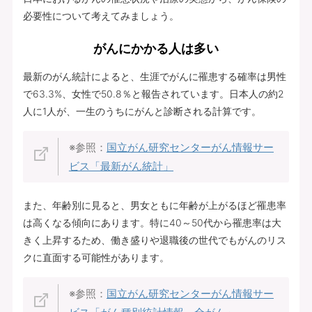
必要性について考えてみましょう。
がんにかかる人は多い
最新のがん統計によると、生涯でがんに罹患する確率は男性
で63.3%、女性で50.8％と報告されています。日本人の約2
人に1人が、一生のうちにがんと診断される計算です。
※参照：
国立がん研究センターがん情報サー
ビス「最新がん統計」
また、年齢別に見ると、男女ともに年齢が上がるほど罹患率
は高くなる傾向にあります。特に40～50代から罹患率は大
きく上昇するため、働き盛りや退職後の世代でもがんのリス
クに直面する可能性があります。
※参照：
国立がん研究センターがん情報サー