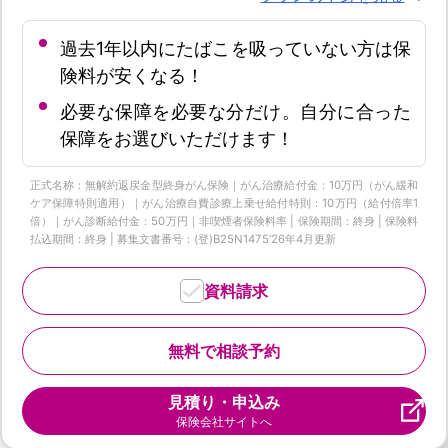
過去1年以内にたばこを吸っていない方は保
険料が安くなる！
必要な保障を必要な分だけ。自分に合った
保障をお選びいただけます！
正式名称：無解約返戻金型終身がん保険｜がん治療給付金：10万円（がん緩和
ケア保障特則適用）｜がん治療自費診療上乗せ給付特則：10万円（給付倍率1
倍）｜がん診断給付金：50万円｜非喫煙者保険料率 | 保険期間：終身 | 保険料
払込期間：終身 | 募集文書番号：(登)B25N1475‘26年4月更新
資料請求
無料で相談予約
見積り・申込み
保険会社サイトへ