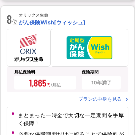
8
オリックス生命
位
がん保険Wish[ウィッシュ]
月払保険料
保険期間
1,865
10年満了
円
プランの中身を見る
まとまった一時金で大切な一定期間を手厚
く保障！
必要な保障期間だけに絞ることで保険料が