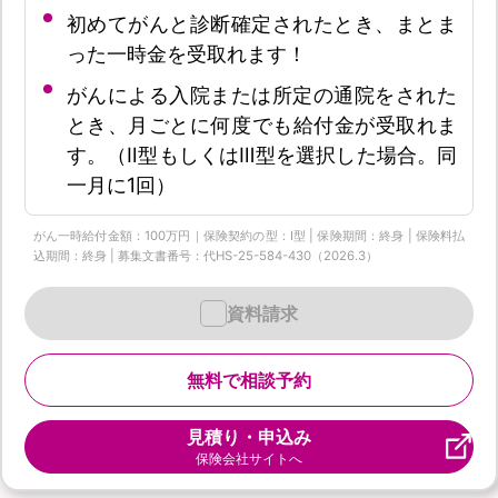
初めてがんと診断確定されたとき、まとま
った一時金を受取れます！
がんによる入院または所定の通院をされた
とき、月ごとに何度でも給付金が受取れま
す。（Ⅱ型もしくはⅢ型を選択した場合。同
一月に1回）
がん一時給付金額：100万円｜保険契約の型：Ⅰ型 | 保険期間：終身 | 保険料払
込期間：終身 | 募集文書番号：代HS-25-584-430（2026.3）
資料請求
無料で相談予約
見積り・申込み
保険会社サイトへ