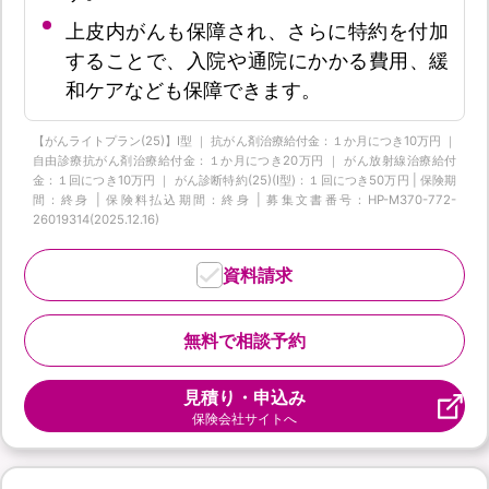
上皮内がんも保障され、さらに特約を付加
することで、入院や通院にかかる費用、緩
和ケアなども保障できます。
【がんライトプラン(25)】I型 ｜ 抗がん剤治療給付金：１か月につき10万円 ｜
自由診療抗がん剤治療給付金：１か月につき20万円 ｜ がん放射線治療給付
金：１回につき10万円 ｜ がん診断特約(25)(Ⅰ型)：１回につき50万円 | 保険期
間：終身 | 保険料払込期間：終身 | 募集文書番号：HP-M370-772-
26019314(2025.12.16)
資料請求
無料で相談予約
見積り・申込み
保険会社サイトへ