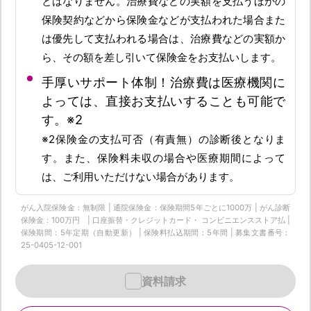
とはなりません。治療費などの実額を支払うほかの
保険契約などから保険金などが支払われた場合また
は優先して支払われる場合は、治療費などの実額か
ら、その額を差し引いて保険金をお支払いします。
手厚いサポート体制！治療費は医療機関に
よっては、直接お支払いすることも可能で
す。※2
※2保険金の支払可否（有責無）の診断後となりま
す。また、保険料未収の場合や医療期間によって
は、ご利用いただけない場合があります。
がん入院保険金：無制限 | 通院保険金：保険期間5年ごとに1000万 | がん診断
保険金：100万円 | 口座振替・クレジットカード・ コンビニエンスストア払 |
保険期間：5年定期（自動更新） | 保険料払込期間：5年間 | 募集文書番号：
25-0405-12-001
資料請求