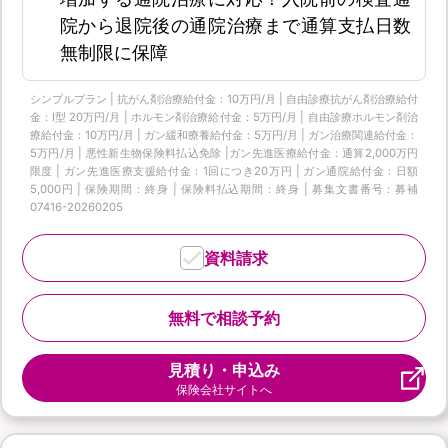
院から退院後の通院治療まで通算支払日数
無制限に保障
シンプルプラン | 抗がん剤治療給付金：10万円/月 | 自由診療抗がん剤治療給付
金：Ⅰ型 20万円/月 | ホルモン剤治療給付金：5万円/月 | 自由診療ホルモン剤治
療給付金：10万円/月 | ガン緩和療養給付金：5万円/月 | ガン治療関連給付金：
5万円/月 | 悪性新生物保険料払込免除 |ガン先進医療給付金：通算2,000万円
限度 | ガン先進医療支援給付金：1回につき20万円 | ガン通院給付金：日額
5,000円 | 保険期間：終身 | 保険料払込期間：終身 | 募集文書番号：募補
07416-20260205
資料請求
無料で相談予約
見積り・申込み
保険会社サイトへ