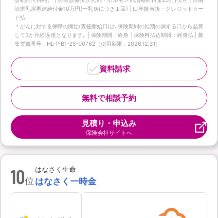
診療乳房再建給付金10万円(一乳房につき１回) | 口座振替扱・クレジットカー
ド払
＊がんに対する保障の開始(責任開始日)は､保険期間の始期の属する日から起算
して3か月経過後となります｡ | 保険期間：終身 | 保険料払込期間：終身払 | 募
集文書番号：HL-P-B1-25-00762（使用期限：2026.12.31）
資料請求
無料で相談予約
見積り・申込み
保険会社サイトへ
10
はなさく生命
位
はなさく一時金