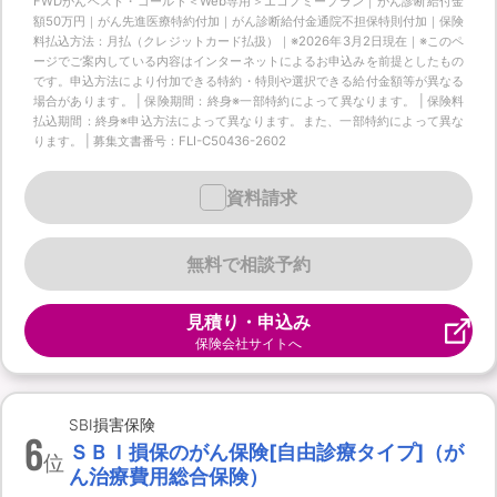
FWDがんベスト・ゴールド＜Web専用＞エコノミープラン｜がん診断給付金
額50万円｜がん先進医療特約付加｜がん診断給付金通院不担保特則付加｜保険
料払込方法：月払（クレジットカード払扱）｜※2026年3月2日現在｜※このペ
ージでご案内している内容はインターネットによるお申込みを前提としたもの
です。申込方法により付加できる特約・特則や選択できる給付金額等が異なる
場合があります。 | 保険期間：終身※一部特約によって異なります。 | 保険料
払込期間：終身※申込方法によって異なります。また、一部特約によって異な
ります。 | 募集文書番号：FLI-C50436-2602
資料請求
無料で相談予約
見積り・申込み
保険会社サイトへ
SBI損害保険
6
ＳＢＩ損保のがん保険[自由診療タイプ]（が
位
ん治療費用総合保険）