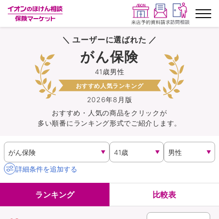
＼ ユーザーに選ばれた ／
ランキングから探す
がん保険
41歳男性
保険を比較する
おすすめ人気ランキング
保険会社から探す
2026年8月版
おすすめ・人気の商品を
クリック
が
多い順番にランキング形式でご紹介します。
イオンカード会員さま専用保険
キャンペーン一覧
詳細条件を追加する
コラム
ランキング
比較表
イオングループ従業員さま向け