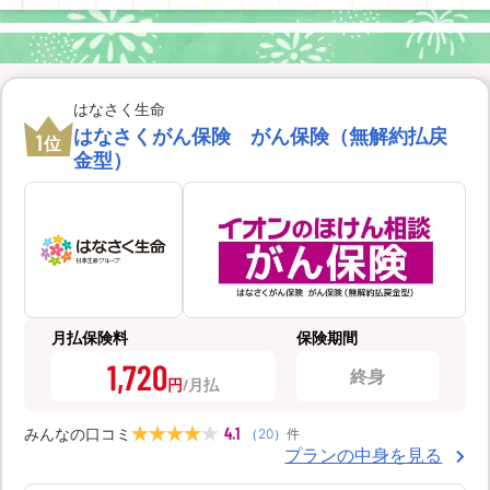
はなさく生命
はなさくがん保険 がん保険（無解約払戻
1
位
金型）
月払保険料
保険期間
1,720
終身
円
4.1
みんなの口コミ
（
20
）
件
プランの中身を見る