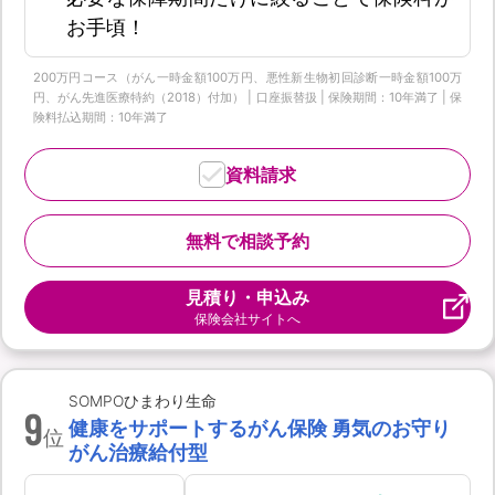
お手頃！
200万円コース（がん一時金額100万円、悪性新生物初回診断一時金額100万
円、がん先進医療特約（2018）付加） | 口座振替扱 | 保険期間：10年満了 | 保
険料払込期間：10年満了
資料請求
無料で相談予約
見積り・申込み
保険会社サイトへ
SOMPOひまわり生命
9
健康をサポートするがん保険 勇気のお守り
位
がん治療給付型