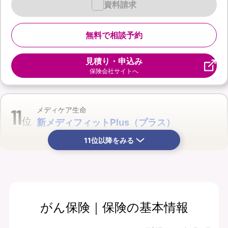
資料請求
無料で相談予約
見積り・申込み
保険会社サイトへ
11
メディケア生命
位
新メディフィットPlus（プラス）
11位以降をみる
がん保険｜保険の基本情報
月払保険料
保険期間
2,310
終身
円