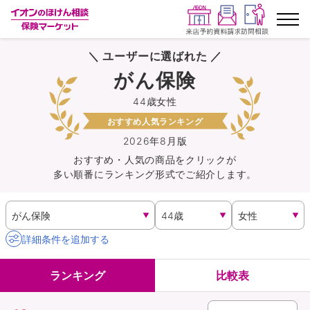
＼ ユーザーに選ばれた ／
ランキングから探す
がん保険
44歳女性
保険を比較する
おすすめ人気ランキング
保険会社から探す
2026年8月版
おすすめ・人気の商品を
クリック
が
多い順番にランキング形式でご紹介します。
イオンカード会員さま専用保険
キャンペーン一覧
詳細条件を追加する
コラム
ランキング
比較表
イオングループ従業員さま向け