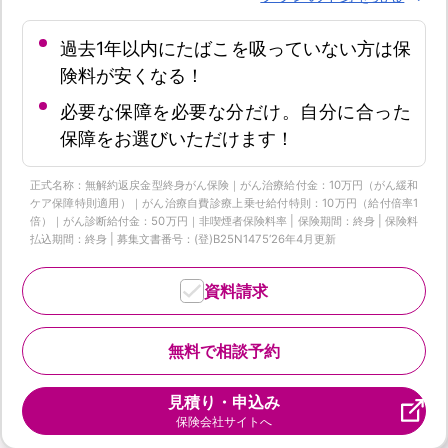
過去1年以内にたばこを吸っていない方は保
険料が安くなる！
必要な保障を必要な分だけ。自分に合った
保障をお選びいただけます！
正式名称：無解約返戻金型終身がん保険｜がん治療給付金：10万円（がん緩和
ケア保障特則適用）｜がん治療自費診療上乗せ給付特則：10万円（給付倍率1
倍）｜がん診断給付金：50万円｜非喫煙者保険料率 | 保険期間：終身 | 保険料
払込期間：終身 | 募集文書番号：(登)B25N1475‘26年4月更新
資料請求
無料で相談予約
見積り・申込み
保険会社サイトへ