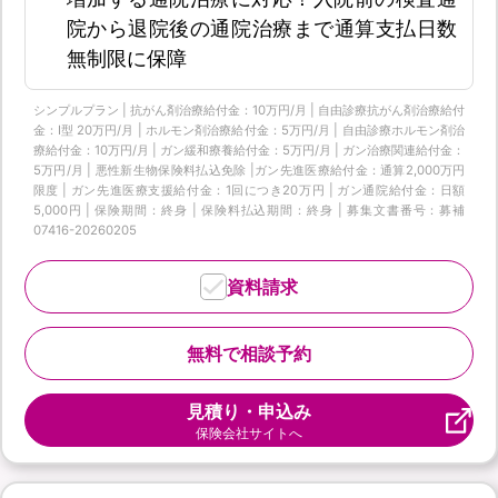
院から退院後の通院治療まで通算支払日数
無制限に保障
シンプルプラン | 抗がん剤治療給付金：10万円/月 | 自由診療抗がん剤治療給付
金：Ⅰ型 20万円/月 | ホルモン剤治療給付金：5万円/月 | 自由診療ホルモン剤治
療給付金：10万円/月 | ガン緩和療養給付金：5万円/月 | ガン治療関連給付金：
5万円/月 | 悪性新生物保険料払込免除 |ガン先進医療給付金：通算2,000万円
限度 | ガン先進医療支援給付金：1回につき20万円 | ガン通院給付金：日額
5,000円 | 保険期間：終身 | 保険料払込期間：終身 | 募集文書番号：募補
07416-20260205
資料請求
無料で相談予約
見積り・申込み
保険会社サイトへ