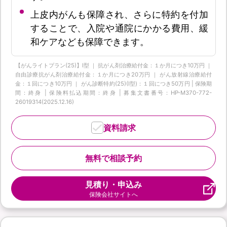
上皮内がんも保障され、さらに特約を付加
することで、入院や通院にかかる費用、緩
和ケアなども保障できます。
【がんライトプラン(25)】I型 ｜ 抗がん剤治療給付金：１か月につき10万円 ｜
自由診療抗がん剤治療給付金：１か月につき20万円 ｜ がん放射線治療給付
金：１回につき10万円 ｜ がん診断特約(25)(Ⅰ型)：１回につき50万円 | 保険期
間：終身 | 保険料払込期間：終身 | 募集文書番号：HP-M370-772-
26019314(2025.12.16)
資料請求
無料で相談予約
見積り・申込み
保険会社サイトへ