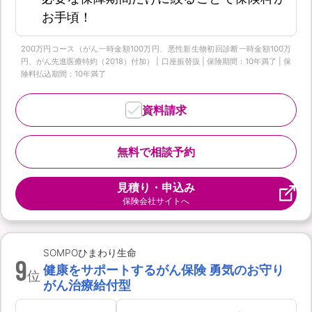
お手頃！
200万円コース（がん一時金額100万円、悪性新生物初回診断一時金額100万
円、がん先進医療特約（2018）付加） | 口座振替扱 | 保険期間：10年満了 | 保
険料払込期間：10年満了
資料請求
無料で相談予約
見積り・申込み
保険会社サイトへ
SOMPOひまわり生命
9
健康をサポートするがん保険 勇気のお守り
位
がん治療給付型