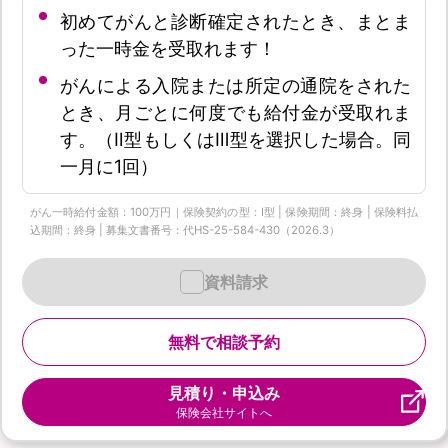
初めてがんと診断確定されたとき、まとま
った一時金を受取れます！
がんによる入院または所定の通院をされた
とき、月ごとに何度でも給付金が受取れま
す。（Ⅱ型もしくはⅢ型を選択した場合。同
一月に1回）
がん一時給付金額：100万円｜保険契約の型：Ⅰ型 | 保険期間：終身 | 保険料払
込期間：終身 | 募集文書番号：代HS-25-584-430（2026.3）
資料請求
無料で相談予約
見積り・申込み
保険会社サイトへ