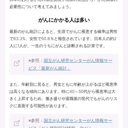
必要性について考えてみましょう。
がんにかかる人は多い
最新のがん統計によると、生涯でがんに罹患する確率は男性
で63.3%、女性で50.8％と報告されています。日本人の約2
人に1人が、一生のうちにがんと診断される計算です。
※参照：
国立がん研究センターがん情報サー
ビス「最新がん統計」
また、年齢別に見ると、男女ともに年齢が上がるほど罹患率
は高くなる傾向にあります。特に40～50代から罹患率は大
きく上昇するため、働き盛りや退職後の世代でもがんのリス
クに直面する可能性があります。
※参照：
国立がん研究センターがん情報サー