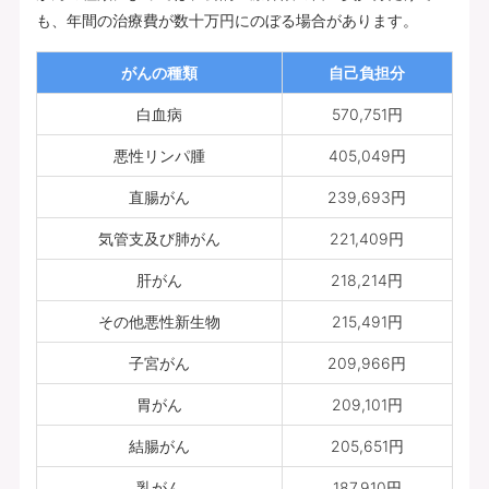
も、年間の治療費が数十万円にのぼる場合があります。
がんの種類
自己負担分
白血病
570,751円
悪性リンパ腫
405,049円
直腸がん
239,693円
気管支及び肺がん
221,409円
肝がん
218,214円
その他悪性新生物
215,491円
子宮がん
209,966円
胃がん
209,101円
結腸がん
205,651円
乳がん
187,910円