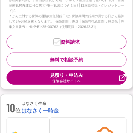
診療乳房再建給付金10万円(一乳房につき１回) | 口座振替扱・クレジットカー
ド払
＊がんに対する保障の開始(責任開始日)は､保険期間の始期の属する日から起算
して3か月経過後となります｡ | 保険期間：終身 | 保険料払込期間：終身払 | 募
集文書番号：HL-P-B1-25-00762（使用期限：2026.12.31）
資料請求
無料で相談予約
見積り・申込み
保険会社サイトへ
10
はなさく生命
位
はなさく一時金