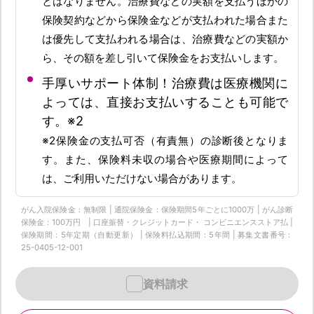
とはなりません。治療費などの実額を支払うほかの
保険契約などから保険金などが支払われた場合また
は優先して支払われる場合は、治療費などの実額か
ら、その額を差し引いて保険金をお支払いします。
手厚いサポート体制！治療費は医療機関に
よっては、直接お支払いすることも可能で
す。※2
※2保険金の支払可否（有責無）の診断後となりま
す。また、保険料未収の場合や医療期間によって
は、ご利用いただけない場合があります。
がん入院保険金：無制限 | 通院保険金：保険期間5年ごとに1000万 | がん診断
保険金：100万円 | 口座振替・クレジットカード・ コンビニエンスストア払 |
保険期間：5年定期（自動更新） | 保険料払込期間：5年間 | 募集文書番号：
25-0405-12-001
資料請求