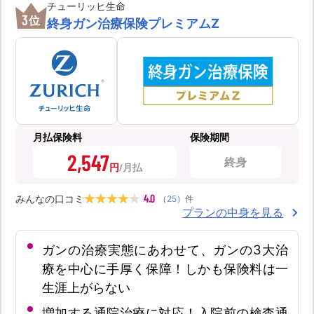
チューリッヒ生命
3
位
終身ガン治療保険プレミアムZ
月払保険料
保険期間
2,547
終身
円
4.0
みんなの口コミ
（
25
）
件
プランの中身を見る
ガンの治療実態にあわせて、ガンの3大治
療を中心に手厚く保障！しかも保険料は一
生涯上がらない
増加する通院治療に対応！入院前の検査通