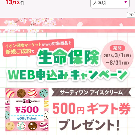
13
/
13
件
PR
資料請求
訪問相談
（無料）
（無料）
イオンカード会員さま専用保険