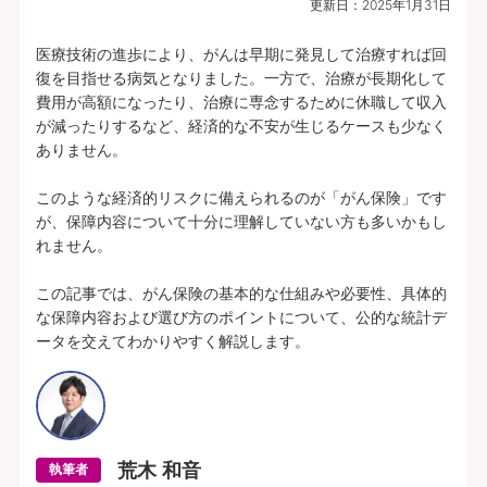
更新日：
2025年1月31日
プランの中身を見る
医療技術の進歩により、がんは早期に発見して治療すれば回
復を目指せる病気となりました。一方で、治療が長期化して
費用が高額になったり、治療に専念するために休職して収入
所定の理由に該当されたとき、複数種類の
が減ったりするなど、経済的な不安が生じるケースも少なく
一時給付金をそれぞれお支払いします（そ
ありません。

れぞれ1年に1回限度）。
このような経済的リスクに備えられるのが「がん保険」です
各特定疾病それぞれ、初回のお支払金額を
が、保障内容について十分に理解していない方も多いかもし
上乗せしてお支払いすることができます。
れません。

【特定３疾病Bプラン(25)】特定３疾病保障型(Ⅰ型) | 基本給付金額：50万円 |
この記事では、がん保険の基本的な仕組みや必要性、具体的
初回上乗せ基本給付金額：0円 | 特定３疾病保険料払込免除特約(25)(Ⅰ型) ：付
な保障内容および選び方のポイントについて、公的な統計デ
加 | 保険期間：終身 | 保険料払込期間：終身 | 募集文書番号：HP-M353-772-
ータを交えてわかりやすく解説します。
26019317(2025.12.16)
資料請求
無料で相談予約
荒木 和音
執筆者