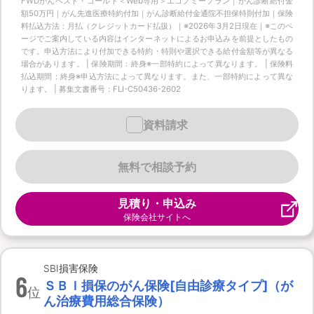
FWDがんベスト・ゴールド＜Web専用＞エコノミープラン｜がん診断給付金
額50万円｜がん先進医療特約付加｜がん診断給付金通院不担保特則付加｜保険
料払込方法：月払（クレジットカード払扱）｜※2026年3月2日現在｜※このペ
ージでご案内している内容はインターネットによるお申込みを前提としたもの
です。申込方法により付加できる特約・特則や選択できる給付金額等が異なる
場合があります。 | 保険期間：終身※一部特約によって異なります。 | 保険料
払込期間：終身※申込方法によって異なります。また、一部特約によって異な
ります。 | 募集文書番号：FLI-C50436-2602
資料請求
無料で相談予約
見積り・申込み
保険会社サイトへ
SBI損害保険
6
ＳＢＩ損保のがん保険[自由診療タイプ]（が
位
ん治療費用総合保険）