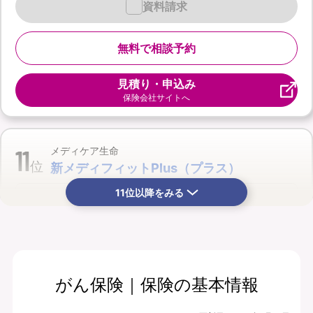
資料請求
無料で相談予約
見積り・申込み
保険会社サイトへ
11
メディケア生命
位
新メディフィットPlus（プラス）
11位以降をみる
がん保険｜保険の基本情報
月払保険料
保険期間
2,110
終身
円