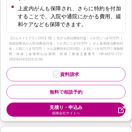
上皮内がんも保障され、さらに特約を付加
することで、入院や通院にかかる費用、緩
和ケアなども保障できます。
【がんライトプラン(25)】I型 ｜ 抗がん剤治療給付金：１か月につき10万円 ｜
自由診療抗がん剤治療給付金：１か月につき20万円 ｜ がん放射線治療給付
金：１回につき10万円 ｜ がん診断特約(25)(Ⅰ型)：１回につき50万円 | 保険期
間：終身 | 保険料払込期間：終身 | 募集文書番号：HP-M370-772-
26019314(2025.12.16)
資料請求
無料で相談予約
見積り・申込み
保険会社サイトへ