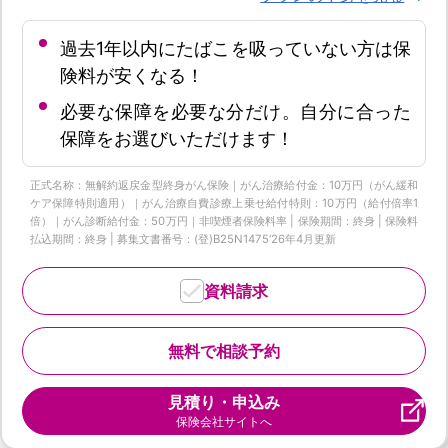
過去1年以内にたばこを吸っていない方は保
険料が安くなる！
必要な保障を必要な分だけ。自分に合った
保障をお選びいただけます！
正式名称：無解約返戻金型終身がん保険｜がん治療給付金：10万円（がん緩和
ケア保障特則適用）｜がん治療自費診療上乗せ給付特則：10万円（給付倍率1
倍）｜がん診断給付金：50万円｜非喫煙者保険料率 | 保険期間：終身 | 保険料
払込期間：終身 | 募集文書番号：(登)B25N1475‘26年4月更新
資料請求
無料で相談予約
見積り・申込み
保険会社サイトへ