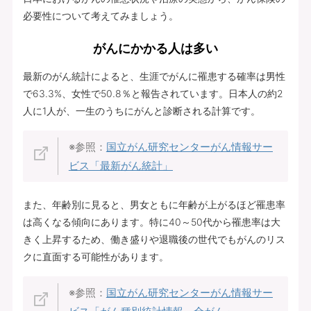
必要性について考えてみましょう。
がんにかかる人は多い
最新のがん統計によると、生涯でがんに罹患する確率は男性
で63.3%、女性で50.8％と報告されています。日本人の約2
人に1人が、一生のうちにがんと診断される計算です。
※参照：
国立がん研究センターがん情報サー
ビス「最新がん統計」
また、年齢別に見ると、男女ともに年齢が上がるほど罹患率
は高くなる傾向にあります。特に40～50代から罹患率は大
きく上昇するため、働き盛りや退職後の世代でもがんのリス
クに直面する可能性があります。
※参照：
国立がん研究センターがん情報サー