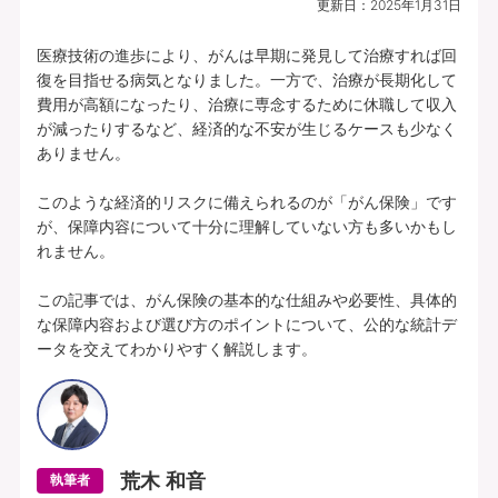
更新日：
2025年1月31日
プランの中身を見る
医療技術の進歩により、がんは早期に発見して治療すれば回
復を目指せる病気となりました。一方で、治療が長期化して
費用が高額になったり、治療に専念するために休職して収入
所定の理由に該当されたとき、複数種類の
が減ったりするなど、経済的な不安が生じるケースも少なく
一時給付金をそれぞれお支払いします（そ
ありません。

れぞれ1年に1回限度）。
このような経済的リスクに備えられるのが「がん保険」です
各特定疾病それぞれ、初回のお支払金額を
が、保障内容について十分に理解していない方も多いかもし
上乗せしてお支払いすることができます。
れません。

【特定３疾病Bプラン(25)】特定３疾病保障型(Ⅰ型) | 基本給付金額：50万円 |
この記事では、がん保険の基本的な仕組みや必要性、具体的
初回上乗せ基本給付金額：0円 | 特定３疾病保険料払込免除特約(25)(Ⅰ型) ：付
な保障内容および選び方のポイントについて、公的な統計デ
加 | 保険期間：終身 | 保険料払込期間：終身 | 募集文書番号：HP-M353-772-
ータを交えてわかりやすく解説します。
26019317(2025.12.16)
資料請求
無料で相談予約
荒木 和音
執筆者