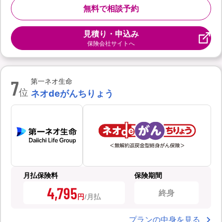
無料で相談予約
見積り・申込み
保険会社サイトへ
7
第一ネオ生命
位
ネオdeがんちりょう
月払保険料
保険期間
4,795
終身
円
プランの中身を見る