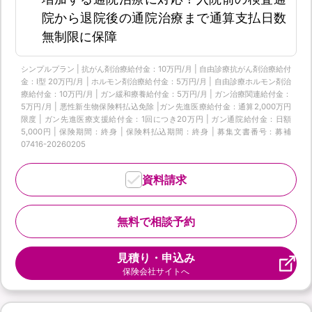
院から退院後の通院治療まで通算支払日数
無制限に保障
シンプルプラン | 抗がん剤治療給付金：10万円/月 | 自由診療抗がん剤治療給付
金：Ⅰ型 20万円/月 | ホルモン剤治療給付金：5万円/月 | 自由診療ホルモン剤治
療給付金：10万円/月 | ガン緩和療養給付金：5万円/月 | ガン治療関連給付金：
5万円/月 | 悪性新生物保険料払込免除 |ガン先進医療給付金：通算2,000万円
限度 | ガン先進医療支援給付金：1回につき20万円 | ガン通院給付金：日額
5,000円 | 保険期間：終身 | 保険料払込期間：終身 | 募集文書番号：募補
07416-20260205
資料請求
無料で相談予約
見積り・申込み
保険会社サイトへ