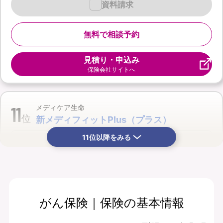
資料請求
無料で相談予約
見積り・申込み
保険会社サイトへ
11
メディケア生命
位
新メディフィットPlus（プラス）
11位以降をみる
がん保険｜保険の基本情報
月払保険料
保険期間
4,940
終身
円