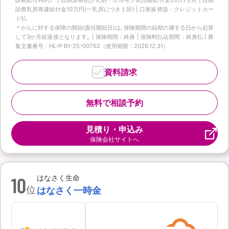
診療乳房再建給付金10万円(一乳房につき１回) | 口座振替扱・クレジットカー
ド払
＊がんに対する保障の開始(責任開始日)は､保険期間の始期の属する日から起算
して3か月経過後となります｡ | 保険期間：終身 | 保険料払込期間：終身払 | 募
集文書番号：HL-P-B1-25-00762（使用期限：2026.12.31）
資料請求
無料で相談予約
見積り・申込み
保険会社サイトへ
10
はなさく生命
位
はなさく一時金