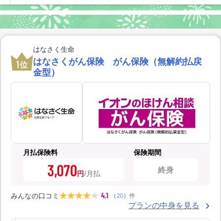
はなさく生命
はなさくがん保険 がん保険（無解約払戻
1
位
金型）
月払保険料
保険期間
3,070
終身
円
4.1
みんなの口コミ
（
20
）
件
プランの中身を見る