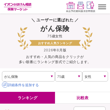
＼ ユーザーに選ばれた ／
ランキングから探す
がん保険
75歳女性
保険を比較する
おすすめ人気ランキング
保険会社から探す
2026年8月版
おすすめ・人気の商品を
クリック
が
多い順番にランキング形式でご紹介します。
イオンカード会員さま専用保険
キャンペーン一覧
詳細条件を追加する
コラム
ランキング
比較表
イオングループ従業員さま向け