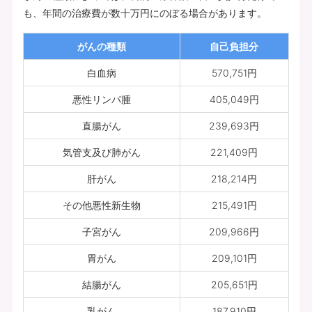
も、年間の治療費が数十万円にのぼる場合があります。
がんの種類
自己負担分
白血病
570,751円
悪性リンパ腫
405,049円
直腸がん
239,693円
気管支及び肺がん
221,409円
肝がん
218,214円
その他悪性新生物
215,491円
子宮がん
209,966円
胃がん
209,101円
結腸がん
205,651円
乳がん
187,910円