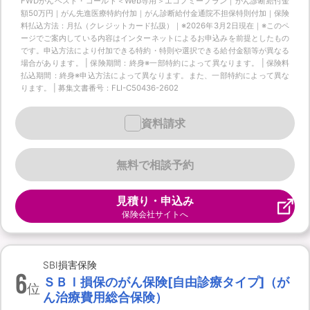
FWDがんベスト・ゴールド＜Web専用＞エコノミープラン｜がん診断給付金
額50万円｜がん先進医療特約付加｜がん診断給付金通院不担保特則付加｜保険
料払込方法：月払（クレジットカード払扱）｜※2026年3月2日現在｜※このペ
ージでご案内している内容はインターネットによるお申込みを前提としたもの
です。申込方法により付加できる特約・特則や選択できる給付金額等が異なる
場合があります。 | 保険期間：終身※一部特約によって異なります。 | 保険料
払込期間：終身※申込方法によって異なります。また、一部特約によって異な
ります。 | 募集文書番号：FLI-C50436-2602
資料請求
無料で相談予約
見積り・申込み
保険会社サイトへ
SBI損害保険
6
ＳＢＩ損保のがん保険[自由診療タイプ]（が
位
ん治療費用総合保険）