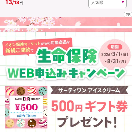
13
/
13
件
PR
資料請求
訪問相談
（無料）
（無料）
イオンカード会員さま専用保険