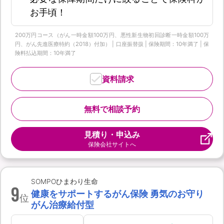
お手頃！
200万円コース（がん一時金額100万円、悪性新生物初回診断一時金額100万
円、がん先進医療特約（2018）付加） | 口座振替扱 | 保険期間：10年満了 | 保
険料払込期間：10年満了
資料請求
無料で相談予約
見積り・申込み
保険会社サイトへ
SOMPOひまわり生命
9
健康をサポートするがん保険 勇気のお守り
位
がん治療給付型