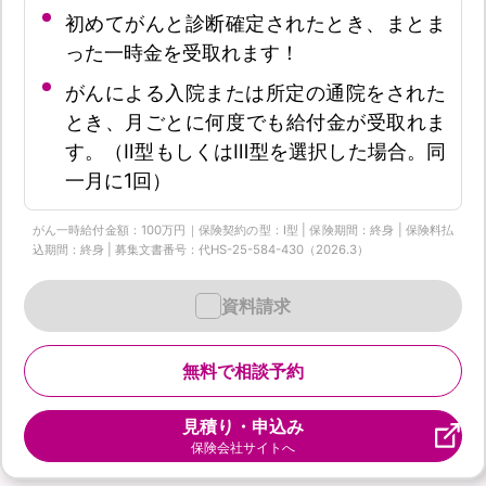
初めてがんと診断確定されたとき、まとま
った一時金を受取れます！
がんによる入院または所定の通院をされた
とき、月ごとに何度でも給付金が受取れま
す。（Ⅱ型もしくはⅢ型を選択した場合。同
一月に1回）
がん一時給付金額：100万円｜保険契約の型：Ⅰ型 | 保険期間：終身 | 保険料払
込期間：終身 | 募集文書番号：代HS-25-584-430（2026.3）
資料請求
無料で相談予約
見積り・申込み
保険会社サイトへ