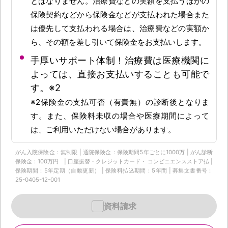
とはなりません。治療費などの実額を支払うほかの
保険契約などから保険金などが支払われた場合また
は優先して支払われる場合は、治療費などの実額か
ら、その額を差し引いて保険金をお支払いします。
手厚いサポート体制！治療費は医療機関に
よっては、直接お支払いすることも可能で
す。※2
※2保険金の支払可否（有責無）の診断後となりま
す。また、保険料未収の場合や医療期間によって
は、ご利用いただけない場合があります。
がん入院保険金：無制限 | 通院保険金：保険期間5年ごとに1000万 | がん診断
保険金：100万円 | 口座振替・クレジットカード・ コンビニエンスストア払 |
保険期間：5年定期（自動更新） | 保険料払込期間：5年間 | 募集文書番号：
25-0405-12-001
資料請求