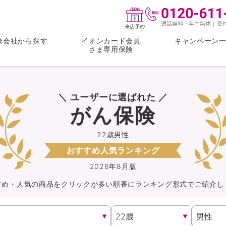
険会社から探す
イオンカード会員
キャンペーン
さま専用保険
保険(その他)
お金
＼ ユーザーに選ばれた ／
がん保険
がん保険
女性医療保
女性医療保
がん保険
ライフステージ
心配事
終身保険
収入保障保
収入保障保険
介護・認知
22歳男性
おすすめ人気ランキング
持病がある方向け
持病がある
医療保険
がん保険
2026年8月版
すめ・人気の商品を
クリック
が
多い順番にランキング形式でご紹介し
自転車保険
火災保険