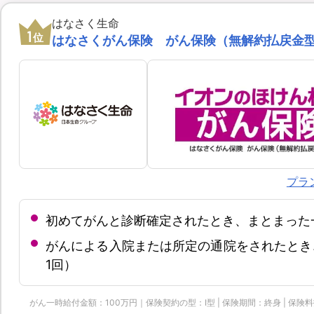
はなさく生命
1
位
はなさくがん保険 がん保険（無解約払戻金
プラ
初めてがんと診断確定されたとき、まとまった
がんによる入院または所定の通院をされたとき
1回）
がん一時給付金額：100万円｜保険契約の型：Ⅰ型 | 保険期間：終身 | 保険料払込