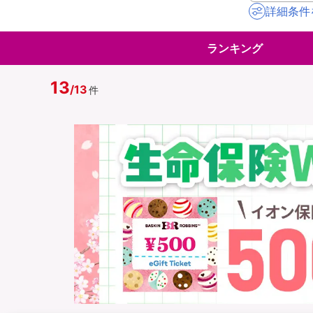
詳細条件
地震保険
ペット保険
ランキング
イオンカード会員さ
スマホ保険
専用保険（損害保険
13
/
13
件