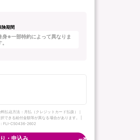
保険期間
終身※一部特約によって異なりま
す。
険料払込方法：月払（クレジットカード払扱）｜
択できる給付金額等が異なる場合があります。 |
C50436-2602
り・申込み