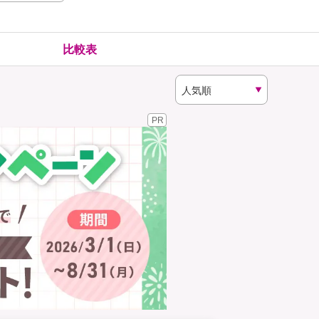
険
ゴルファー保険
比較表
PR