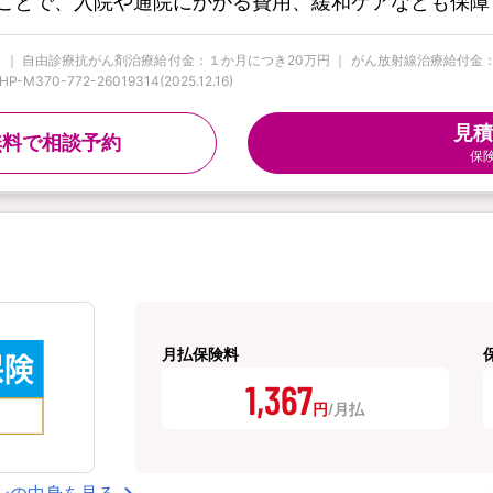
ことで、入院や通院にかかる費用、緩和ケアなども保障
 ｜ 自由診療抗がん剤治療給付金：１か月につき20万円 ｜ がん放射線治療給付金：１回
0-772-26019314(2025.12.16)
見積
無料で相談予約
保
月払保険料
1,367
円
ンの中身を見る