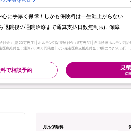
中心に手厚く保障！しかも保険料は一生涯上がらない
ら退院後の通院治療まで通算支払日数無制限に保障
付金：Ⅰ型 20万円/月 | ホルモン剤治療給付金：5万円/月 | 自由診療ホルモン剤治
進医療給付金：通算2,000万円限度 | ガン先進医療支援給付金：1回につき20万円 | ガ
見積
無料で相談予約
保
月払保険料