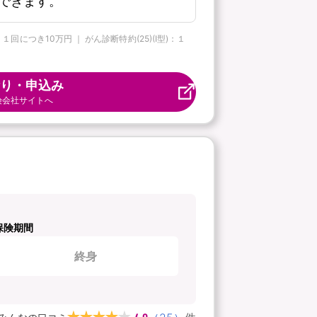
できます。
につき10万円 ｜ がん診断特約(25)(Ⅰ型)：１
り・申込み
険会社サイトへ
保険期間
終身