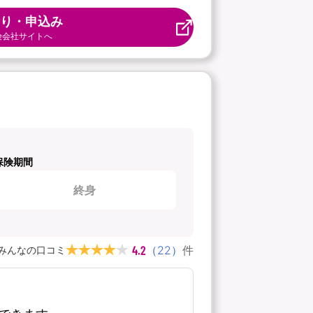
り・申込み
険会社サイトへ
保険期間
終身
4.2
（
22
）
件
みんなの口コミ