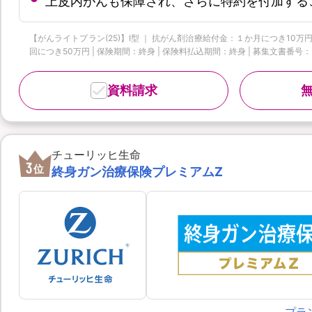
上皮内がんも保障され、さらに特約を付加する
【がんライトプラン(25)】I型 ｜ 抗がん剤治療給付金：１か月につき10万円
回につき50万円 | 保険期間：終身 | 保険料払込期間：終身 | 募集文書番号：HP-M37
資料請求
チューリッヒ生命
3
位
終身ガン治療保険プレミアムZ
プラ