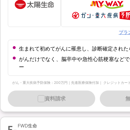
プラ
生まれて初めてがんに罹患し、診断確定された
がんだけでなく、脳卒中や急性心筋梗塞などで
ー
がん・重大疾病予防保険：200万円｜先進医療保険付加｜ クレジットカード月払 | 保
資料請求
5
FWD生命