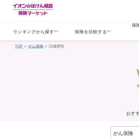
保
ランキングから探す
保険を比較する
TOP
がん保険
22歳男性
生命保険
生命保険
保険（医療保険）
保険（自動車保険）
生命保険
生命保険
医療保険
医療保険
健康
子供
学資保険
定期保険
定期保険
終身保険
持病がある方向け
個人年金保険
持病がある方向け
生命保険
持病がある方向け
医療保険
がん保険
おす
損害保険
損害保険
自動車保険
自動車保険
バイク保険