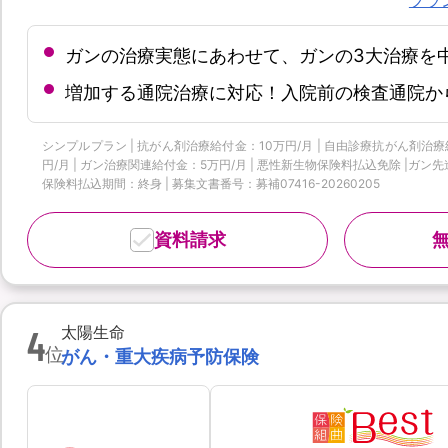
ガンの治療実態にあわせて、ガンの3大治療を
増加する通院治療に対応！入院前の検査通院か
シンプルプラン | 抗がん剤治療給付金：10万円/月 | 自由診療抗がん剤治療給
円/月 | ガン治療関連給付金：5万円/月 | 悪性新生物保険料払込免除 |ガン先
保険料払込期間：終身 | 募集文書番号：募補07416-20260205
資料請求
4
太陽生命
位
がん・重大疾病予防保険