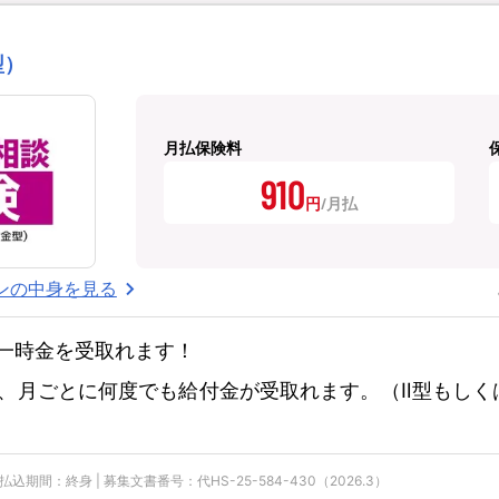
型）
月払保険料
910
円
ンの中身を見る
一時金を受取れます！
、月ごとに何度でも給付金が受取れます。（Ⅱ型もしく
期間：終身 | 募集文書番号：代HS-25-584-430（2026.3）