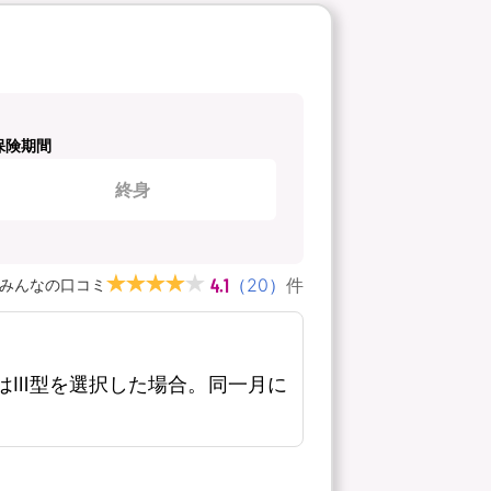
保険期間
終身
4.1
（
20
）
件
みんなの口コミ
はⅢ型を選択した場合。同一月に