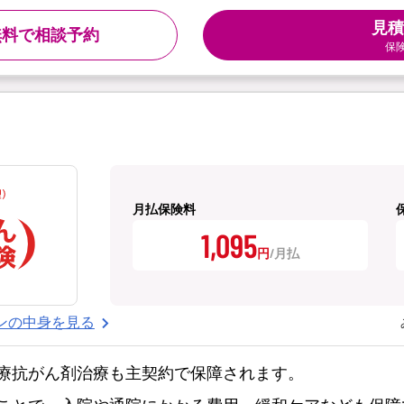
見積
無料で相談予約
保
月払保険料
1,095
円
ンの中身を見る
療抗がん剤治療も主契約で保障されます。