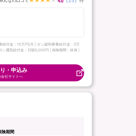
4.0
（
25
）
件
みんなの口コミ
療給付金：10万円/月 | ガン緩和療養給付金：5万
ン通院給付金：日額5,000円 | 保険期間：終身 |
り・申込み
険会社サイトへ
保険期間