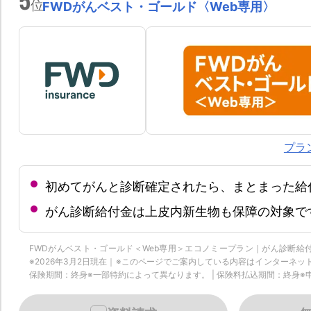
位
FWDがんベスト・ゴールド〈Web専用〉
プラ
初めてがんと診断確定されたら、まとまった給
がん診断給付金は上皮内新生物も保障の対象で
FWDがんベスト・ゴールド＜Web専用＞エコノミープラン｜がん診断
※2026年3月2日現在｜※このページでご案内している内容はインターネ
保険期間：終身※一部特約によって異なります。 | 保険料払込期間：終身※申込