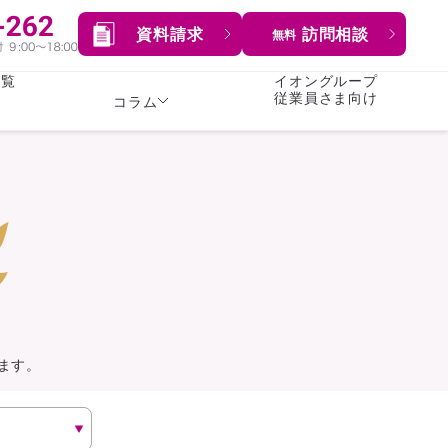
資料請求
訪問相談
無料
一覧
イオングループ
従業員さま向け
コラム
女性
険
険
就業不能保険
就業不能保険
暮らし
険
介護・認知症保険
持病がある方向け
症保険
生命保険
コラム全てを見る
方向け
イオンカード会員さま
専用保険（生命保険）
ます。
総合ランキングを見る
傷害保険