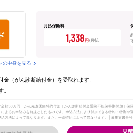
月払保険料
1,338
円
ンの中身を見る
付金（がん診断給付金）を受取れます。
す。
給付金額50万円｜がん先進医療特約付加｜がん診断給付金通院不担保特則付加｜保
ットによるお申込みを前提としたものです。申込方法により付加できる特約・特則や選
方法によって異なります。また、一部特約によって異なります。 | 募集文書番号：FLI-
見積