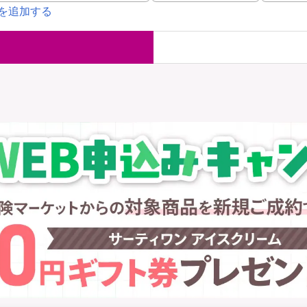
を追加する
国内旅行保険
海外旅行保
ま
WAON POINT還元型保険
）