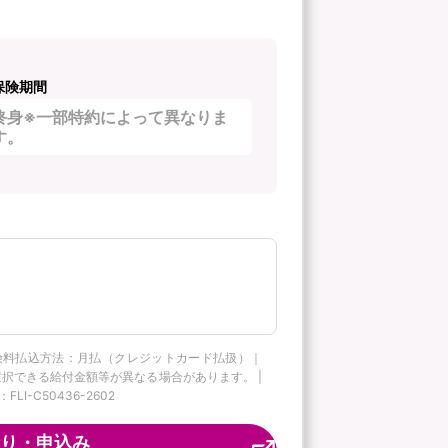
保険期間
終身※一部特約によって異なりま
す。
険料払込方法：月払（クレジットカード払扱）｜
択できる給付金額等が異なる場合があります。 |
C50436-2602
り・申込み