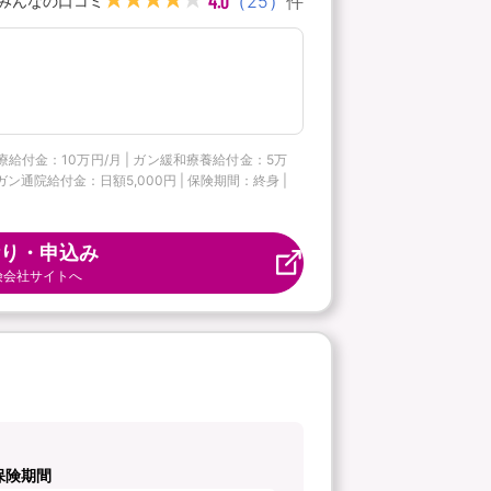
4.0
（
25
）
件
みんなの口コミ
療給付金：10万円/月 | ガン緩和療養給付金：5万
ン通院給付金：日額5,000円 | 保険期間：終身 |
り・申込み
険会社サイトへ
保険期間