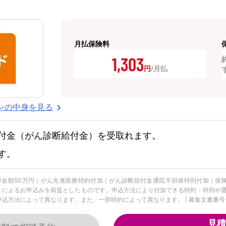
月払保険料
1,303
円
ンの中身を見る
付金（がん診断給付金）を受取れます。
す。
給付金額50万円｜がん先進医療特約付加｜がん診断給付金通院不担保特則付加｜保
ットによるお申込みを前提としたものです。申込方法により付加できる特約・特則や選
方法によって異なります。また、一部特約によって異なります。 | 募集文書番号：FLI-
見積