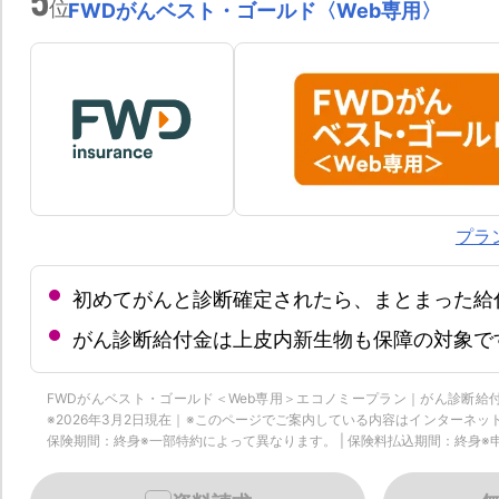
位
FWDがんベスト・ゴールド〈Web専用〉
プラ
初めてがんと診断確定されたら、まとまった給
がん診断給付金は上皮内新生物も保障の対象で
FWDがんベスト・ゴールド＜Web専用＞エコノミープラン｜がん診断
※2026年3月2日現在｜※このページでご案内している内容はインターネ
保険期間：終身※一部特約によって異なります。 | 保険料払込期間：終身※申込