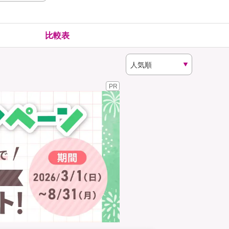
険
ゴルファー保険
比較表
PR