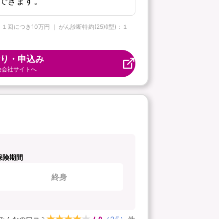
できます。
につき10万円 ｜ がん診断特約(25)(Ⅰ型)：１
り・申込み
険会社サイトへ
保険期間
終身