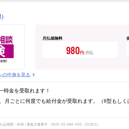
型）
月払保険料
980
円
ンの中身を見る
一時金を受取れます！
、月ごとに何度でも給付金が受取れます。（Ⅱ型もしく
期間：終身 | 募集文書番号：代HS-25-584-430（2026.3）