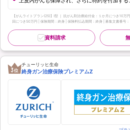
上皮内がんも保障され、さらに特約を付加する
【がんライトプラン(25)】I型 ｜ 抗がん剤治療給付金：１か月につき10万円
回につき50万円 | 保険期間：終身 | 保険料払込期間：終身 | 募集文書番号：HP-M37
資料請求
チューリッヒ生命
3
位
終身ガン治療保険プレミアムZ
プラ