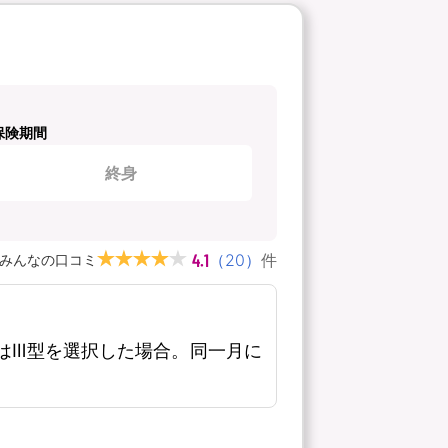
保険期間
終身
4.1
（
20
）
件
みんなの口コミ
はⅢ型を選択した場合。同一月に