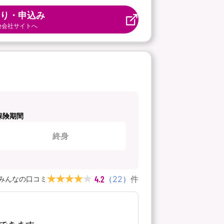
り・申込み
険会社サイトへ
保険期間
終身
4.2
（
22
）
件
みんなの口コミ