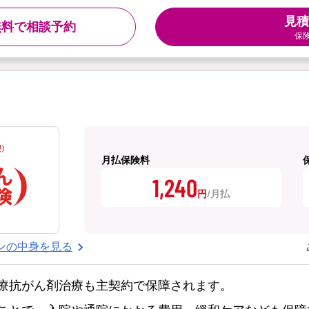
見積
無料で相談予約
保
月払保険料
1,240
円
ンの中身を見る
療抗がん剤治療も主契約で保障されます。