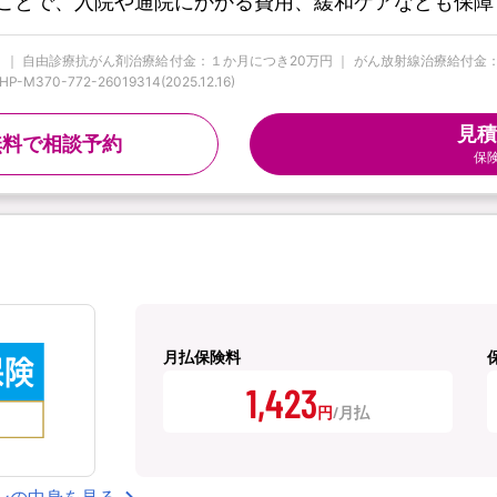
ことで、入院や通院にかかる費用、緩和ケアなども保障
 ｜ 自由診療抗がん剤治療給付金：１か月につき20万円 ｜ がん放射線治療給付金：１回
0-772-26019314(2025.12.16)
見積
無料で相談予約
保
月払保険料
1,423
円
ンの中身を見る