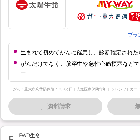
プラ
生まれて初めてがんに罹患し、診断確定された
がんだけでなく、脳卒中や急性心筋梗塞などで
ー
がん・重大疾病予防保険：200万円｜先進医療保険付加｜ クレジットカード月払 | 保
資料請求
5
FWD生命