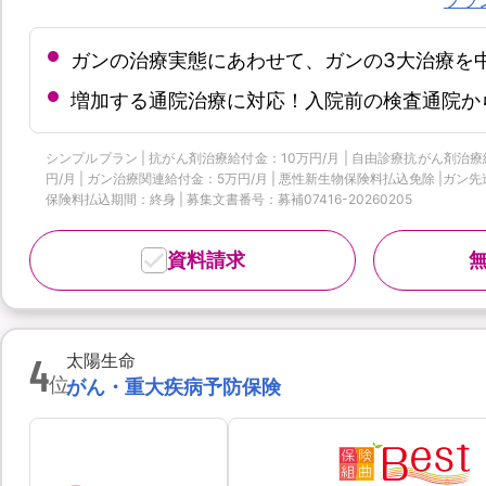
ガンの治療実態にあわせて、ガンの3大治療を
増加する通院治療に対応！入院前の検査通院か
シンプルプラン | 抗がん剤治療給付金：10万円/月 | 自由診療抗がん剤治療給
円/月 | ガン治療関連給付金：5万円/月 | 悪性新生物保険料払込免除 |ガン先
保険料払込期間：終身 | 募集文書番号：募補07416-20260205
資料請求
4
太陽生命
位
がん・重大疾病予防保険