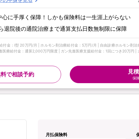
中心に手厚く保障！しかも保険料は一生涯上がらない
ら退院後の通院治療まで通算支払日数無制限に保障
付金：Ⅰ型 20万円/月 | ホルモン剤治療給付金：5万円/月 | 自由診療ホルモン剤治
進医療給付金：通算2,000万円限度 | ガン先進医療支援給付金：1回につき20万円 | ガ
見積
無料で相談予約
保
月払保険料