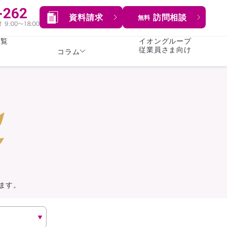
資料請求
訪問相談
無料
一覧
イオングループ
従業員さま向け
コラム
女性
険
険
就業不能保険
就業不能保険
暮らし
険
介護・認知症保険
持病がある方向け
症保険
生命保険
コラム全てを見る
方向け
イオンカード会員さま
専用保険（生命保険）
ます。
総合ランキングを見る
傷害保険