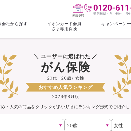
険会社から探す
イオンカード会員
キャンペーン
さま専用保険
保険(その他)
お金
＼ ユーザーに選ばれた ／
がん保険
がん保険
女性医療保
女性医療保
がん保険
ライフステージ
心配事
終身保険
収入保障保
収入保障保険
介護・認知
20代（20歳）女性
おすすめ人気ランキング
持病がある方向け
持病がある
医療保険
がん保険
2026年8月版
すめ・人気の商品を
クリック
が
多い順番にランキング形式でご紹介し
自転車保険
火災保険