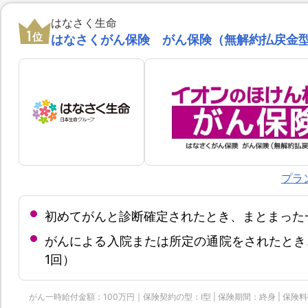
はなさく生命
1
位
はなさくがん保険 がん保険（無解約払戻金
プラ
初めてがんと診断確定されたとき、まとまった
がんによる入院または所定の通院をされたとき
1回）
がん一時給付金額：100万円｜保険契約の型：Ⅰ型 | 保険期間：終身 | 保険料払込