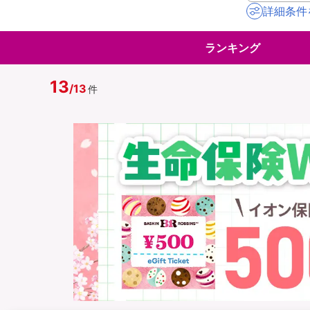
詳細条件
地震保険
ペット保険
ランキング
イオンカード会員さ
スマホ保険
専用保険（損害保険
13
/
13
件