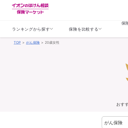
保
ランキングから探す
保険を比較する
TOP
がん保険
20歳女性
生命保険
生命保険
保険（医療保険）
保険（自動車保険）
生命保険
生命保険
医療保険
医療保険
健康
子供
学資保険
定期保険
定期保険
終身保険
持病がある方向け
個人年金保険
持病がある方向け
生命保険
持病がある方向け
医療保険
がん保険
おす
損害保険
損害保険
自動車保険
自動車保険
バイク保険