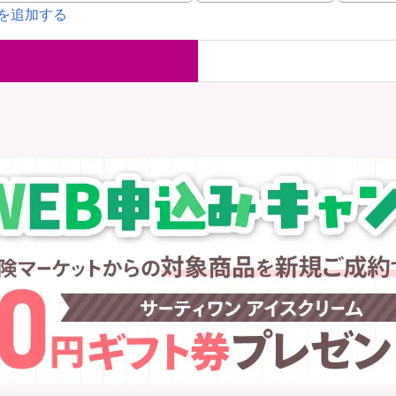
を追加する
国内旅行保険
海外旅行保
ま
WAON POINT還元型保険
）