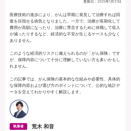
更新日：
2025年1月31日
プランの中身を見る
医療技術の進歩により、がんは早期に発見して治療すれば回
復を目指せる病気となりました。一方で、治療が長期化して
費用が高額になったり、治療に専念するために休職して収入
所定の理由に該当されたとき、複数種類の
が減ったりするなど、経済的な不安が生じるケースも少なく
一時給付金をそれぞれお支払いします（そ
ありません。

れぞれ1年に1回限度）。
このような経済的リスクに備えられるのが「がん保険」です
各特定疾病それぞれ、初回のお支払金額を
が、保障内容について十分に理解していない方も多いかもし
上乗せしてお支払いすることができます。
れません。

【特定３疾病Bプラン(25)】特定３疾病保障型(Ⅰ型) | 基本給付金額：50万円 |
この記事では、がん保険の基本的な仕組みや必要性、具体的
初回上乗せ基本給付金額：0円 | 特定３疾病保険料払込免除特約(25)(Ⅰ型) ：付
な保障内容および選び方のポイントについて、公的な統計デ
加 | 保険期間：終身 | 保険料払込期間：終身 | 募集文書番号：HP-M353-772-
ータを交えてわかりやすく解説します。
26019317(2025.12.16)
資料請求
無料で相談予約
荒木 和音
執筆者