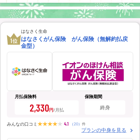
はなさく生命
はなさくがん保険 がん保険（無解約払戻
1
位
金型）
月払保険料
保険期間
2,330
終身
円
4.1
みんなの口コミ
（
20
）
件
プランの中身を見る