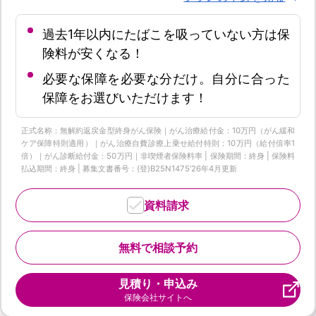
過去1年以内にたばこを吸っていない方は保
険料が安くなる！
必要な保障を必要な分だけ。自分に合った
保障をお選びいただけます！
正式名称：無解約返戻金型終身がん保険｜がん治療給付金：10万円（がん緩和
ケア保障特則適用）｜がん治療自費診療上乗せ給付特則：10万円（給付倍率1
倍）｜がん診断給付金：50万円｜非喫煙者保険料率 | 保険期間：終身 | 保険料
払込期間：終身 | 募集文書番号：(登)B25N1475‘26年4月更新
資料請求
無料で相談予約
見積り・申込み
保険会社サイトへ