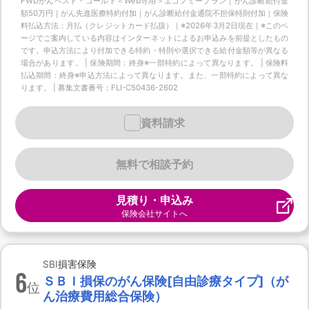
FWDがんベスト・ゴールド＜Web専用＞エコノミープラン｜がん診断給付金
額50万円｜がん先進医療特約付加｜がん診断給付金通院不担保特則付加｜保険
料払込方法：月払（クレジットカード払扱）｜※2026年3月2日現在｜※このペ
ージでご案内している内容はインターネットによるお申込みを前提としたもの
です。申込方法により付加できる特約・特則や選択できる給付金額等が異なる
場合があります。 | 保険期間：終身※一部特約によって異なります。 | 保険料
払込期間：終身※申込方法によって異なります。また、一部特約によって異な
ります。 | 募集文書番号：FLI-C50436-2602
資料請求
無料で相談予約
見積り・申込み
保険会社サイトへ
SBI損害保険
6
ＳＢＩ損保のがん保険[自由診療タイプ]（が
位
ん治療費用総合保険）