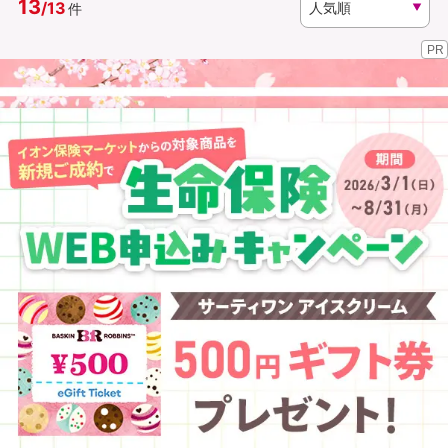
13
/
13
件
PR
資料請求
訪問相談
（無料）
（無料）
イオンカード会員さま専用保険