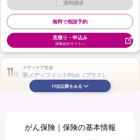
資料請求
無料で相談予約
見積り・申込み
保険会社サイトへ
11
メディケア生命
位
新メディフィットPlus（プラス）
11位以降をみる
がん保険｜保険の基本情報
月払保険料
保険期間
3,540
終身
円