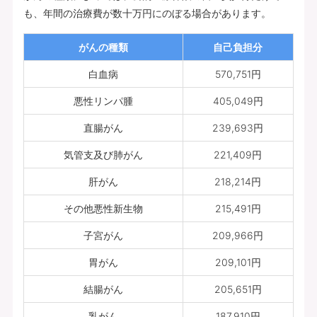
も、年間の治療費が数十万円にのぼる場合があります。
がんの種類
自己負担分
白血病
570,751円
悪性リンパ腫
405,049円
直腸がん
239,693円
気管支及び肺がん
221,409円
肝がん
218,214円
その他悪性新生物
215,491円
子宮がん
209,966円
胃がん
209,101円
結腸がん
205,651円
乳がん
187,910円