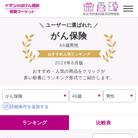
＼ ユーザーに選ばれた ／
ランキングから探す
がん保険
48歳男性
保険を比較する
おすすめ人気ランキング
保険会社から探す
2026年8月版
おすすめ・人気の商品を
クリック
が
多い順番にランキング形式でご紹介します。
イオンカード会員さま専用保険
キャンペーン一覧
詳細条件を追加する
コラム
ランキング
比較表
イオングループ従業員さま向け