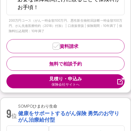
お手頃！
200万円コース（がん一時金額100万円、悪性新生物初回診断一時金額100万
円、がん先進医療特約（2018）付加） | 口座振替扱 | 保険期間：10年満了 | 保
険料払込期間：10年満了
資料請求
無料で相談予約
見積り・申込み
保険会社サイトへ
SOMPOひまわり生命
9
健康をサポートするがん保険 勇気のお守り
位
がん治療給付型