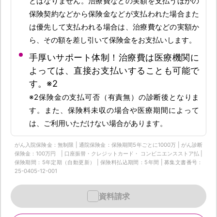
とはなりません。治療費などの実額を支払うほかの
保険契約などから保険金などが支払われた場合また
は優先して支払われる場合は、治療費などの実額か
ら、その額を差し引いて保険金をお支払いします。
手厚いサポート体制！治療費は医療機関に
よっては、直接お支払いすることも可能で
す。※2
※2保険金の支払可否（有責無）の診断後となりま
す。また、保険料未収の場合や医療期間によって
は、ご利用いただけない場合があります。
がん入院保険金：無制限 | 通院保険金：保険期間5年ごとに1000万 | がん診断
保険金：100万円 | 口座振替・クレジットカード・ コンビニエンスストア払 |
保険期間：5年定期（自動更新） | 保険料払込期間：5年間 | 募集文書番号：
25-0405-12-001
資料請求