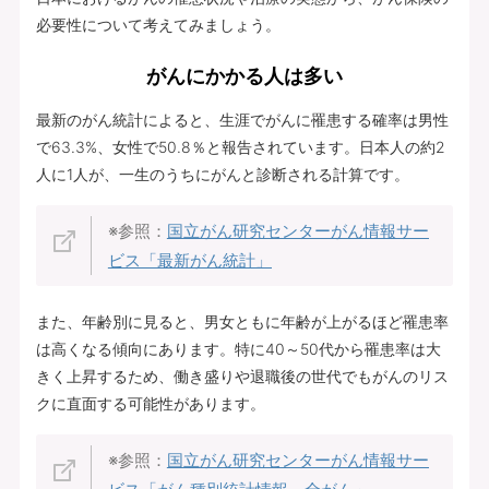
必要性について考えてみましょう。
がんにかかる人は多い
最新のがん統計によると、生涯でがんに罹患する確率は男性
で63.3%、女性で50.8％と報告されています。日本人の約2
人に1人が、一生のうちにがんと診断される計算です。
※参照：
国立がん研究センターがん情報サー
ビス「最新がん統計」
また、年齢別に見ると、男女ともに年齢が上がるほど罹患率
は高くなる傾向にあります。特に40～50代から罹患率は大
きく上昇するため、働き盛りや退職後の世代でもがんのリス
クに直面する可能性があります。
※参照：
国立がん研究センターがん情報サー