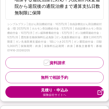
院から退院後の通院治療まで通算支払日数
無制限に保障
シンプルプラン | 抗がん剤治療給付金：10万円/月 | 自由診療抗がん剤治療給付
金：Ⅰ型 20万円/月 | ホルモン剤治療給付金：5万円/月 | 自由診療ホルモン剤治
療給付金：10万円/月 | ガン緩和療養給付金：5万円/月 | ガン治療関連給付金：
5万円/月 | 悪性新生物保険料払込免除 |ガン先進医療給付金：通算2,000万円
限度 | ガン先進医療支援給付金：1回につき20万円 | ガン通院給付金：日額
5,000円 | 保険期間：終身 | 保険料払込期間：終身 | 募集文書番号：募補
07416-20260205
資料請求
無料で相談予約
見積り・申込み
保険会社サイトへ