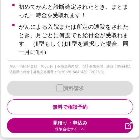
初めてがんと診断確定されたとき、まとま
った一時金を受取れます！
がんによる入院または所定の通院をされた
とき、月ごとに何度でも給付金が受取れま
す。（Ⅱ型もしくはⅢ型を選択した場合。同
一月に1回）
がん一時給付金額：100万円｜保険契約の型：Ⅰ型 | 保険期間：終身 | 保険料払
込期間：終身 | 募集文書番号：代HS-25-584-430（2026.3）
資料請求
無料で相談予約
見積り・申込み
保険会社サイトへ