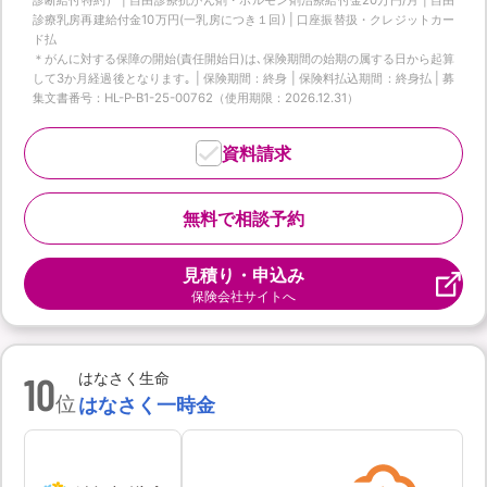
診療乳房再建給付金10万円(一乳房につき１回) | 口座振替扱・クレジットカー
ド払
＊がんに対する保障の開始(責任開始日)は､保険期間の始期の属する日から起算
して3か月経過後となります｡ | 保険期間：終身 | 保険料払込期間：終身払 | 募
集文書番号：HL-P-B1-25-00762（使用期限：2026.12.31）
資料請求
無料で相談予約
見積り・申込み
保険会社サイトへ
10
はなさく生命
位
はなさく一時金