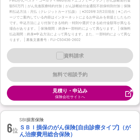
FWDがんベスト・ゴールド＜Web専用＞エコノミープラン｜がん診断給付金
額50万円｜がん先進医療特約付加｜がん診断給付金通院不担保特則付加｜保険
料払込方法：月払（クレジットカード払扱）｜※2026年3月2日現在｜※このペ
ージでご案内している内容はインターネットによるお申込みを前提としたもの
です。申込方法により付加できる特約・特則や選択できる給付金額等が異なる
場合があります。 | 保険期間：終身※一部特約によって異なります。 | 保険料
払込期間：終身※申込方法によって異なります。また、一部特約によって異な
ります。 | 募集文書番号：FLI-C50436-2602
資料請求
無料で相談予約
見積り・申込み
保険会社サイトへ
SBI損害保険
6
ＳＢＩ損保のがん保険[自由診療タイプ]（が
位
ん治療費用総合保険）