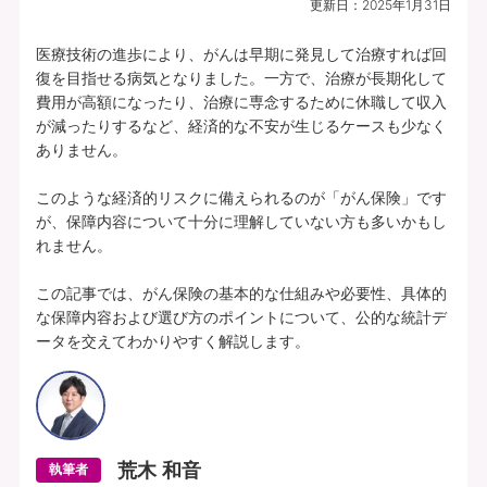
更新日：
2025年1月31日
プランの中身を見る
医療技術の進歩により、がんは早期に発見して治療すれば回
復を目指せる病気となりました。一方で、治療が長期化して
費用が高額になったり、治療に専念するために休職して収入
所定の理由に該当されたとき、複数種類の
が減ったりするなど、経済的な不安が生じるケースも少なく
一時給付金をそれぞれお支払いします（そ
ありません。

れぞれ1年に1回限度）。
このような経済的リスクに備えられるのが「がん保険」です
各特定疾病それぞれ、初回のお支払金額を
が、保障内容について十分に理解していない方も多いかもし
上乗せしてお支払いすることができます。
れません。

【特定３疾病Bプラン(25)】特定３疾病保障型(Ⅰ型) | 基本給付金額：50万円 |
この記事では、がん保険の基本的な仕組みや必要性、具体的
初回上乗せ基本給付金額：0円 | 特定３疾病保険料払込免除特約(25)(Ⅰ型) ：付
な保障内容および選び方のポイントについて、公的な統計デ
加 | 保険期間：終身 | 保険料払込期間：終身 | 募集文書番号：HP-M353-772-
ータを交えてわかりやすく解説します。
26019317(2025.12.16)
資料請求
無料で相談予約
荒木 和音
執筆者