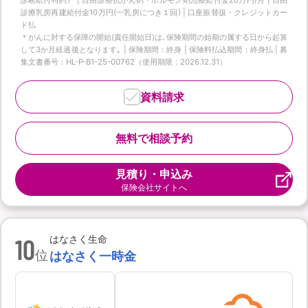
診療乳房再建給付金10万円(一乳房につき１回) | 口座振替扱・クレジットカー
ド払
＊がんに対する保障の開始(責任開始日)は､保険期間の始期の属する日から起算
して3か月経過後となります｡ | 保険期間：終身 | 保険料払込期間：終身払 | 募
集文書番号：HL-P-B1-25-00762（使用期限：2026.12.31）
資料請求
無料で相談予約
見積り・申込み
保険会社サイトへ
10
はなさく生命
位
はなさく一時金