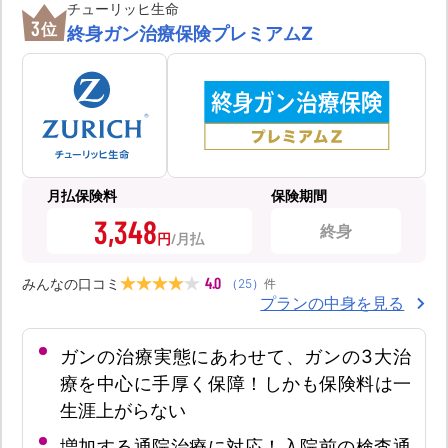
チューリッヒ生命
3
位
終身ガン治療保険プレミアムZ
月払保険料
保険期間
3,348
終身
円
4.0
みんなの口コミ
（
25
）
件
プランの中身を見る
ガンの治療実態にあわせて、ガンの3大治
療を中心に手厚く保障！しかも保険料は一
生涯上がらない
増加する通院治療に対応！入院前の検査通