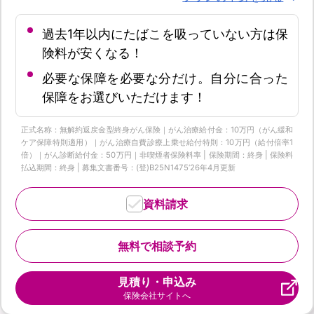
過去1年以内にたばこを吸っていない方は保
険料が安くなる！
必要な保障を必要な分だけ。自分に合った
保障をお選びいただけます！
正式名称：無解約返戻金型終身がん保険｜がん治療給付金：10万円（がん緩和
ケア保障特則適用）｜がん治療自費診療上乗せ給付特則：10万円（給付倍率1
倍）｜がん診断給付金：50万円｜非喫煙者保険料率 | 保険期間：終身 | 保険料
払込期間：終身 | 募集文書番号：(登)B25N1475‘26年4月更新
資料請求
無料で相談予約
見積り・申込み
保険会社サイトへ