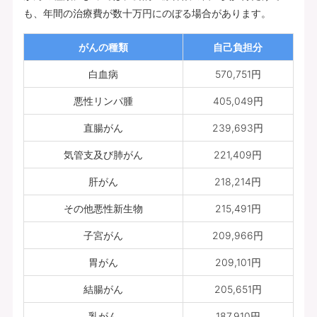
も、年間の治療費が数十万円にのぼる場合があります。
がんの種類
自己負担分
白血病
570,751円
悪性リンパ腫
405,049円
直腸がん
239,693円
気管支及び肺がん
221,409円
肝がん
218,214円
その他悪性新生物
215,491円
子宮がん
209,966円
胃がん
209,101円
結腸がん
205,651円
乳がん
187,910円