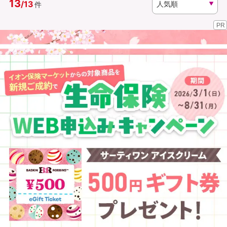
13
/
13
件
PR
資料請求
訪問相談
（無料）
（無料）
イオンカード会員さま専用保険