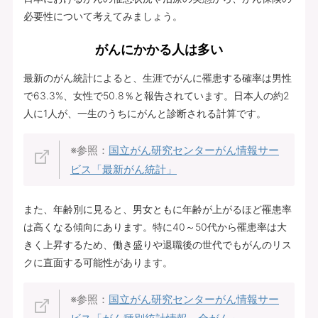
必要性について考えてみましょう。
がんにかかる人は多い
最新のがん統計によると、生涯でがんに罹患する確率は男性
で63.3%、女性で50.8％と報告されています。日本人の約2
人に1人が、一生のうちにがんと診断される計算です。
※参照：
国立がん研究センターがん情報サー
ビス「最新がん統計」
また、年齢別に見ると、男女ともに年齢が上がるほど罹患率
は高くなる傾向にあります。特に40～50代から罹患率は大
きく上昇するため、働き盛りや退職後の世代でもがんのリス
クに直面する可能性があります。
※参照：
国立がん研究センターがん情報サー