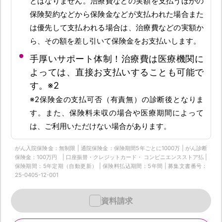
とはなりません。治療費などの実額を支払うほかの
保険契約などから保険金などが支払われた場合また
は優先して支払われる場合は、治療費などの実額か
ら、その額を差し引いて保険金をお支払いします。
手厚いサポート体制！治療費は医療機関に
よっては、直接お支払いすることも可能で
す。※2
※2保険金の支払可否（有責無）の診断後となりま
す。また、保険料未収の場合や医療期間によって
は、ご利用いただけない場合があります。
がん入院保険金：無制限 | 通院保険金：保険期間5年ごとに1000万 | がん診断
保険金：100万円 | 口座振替・クレジットカード・ コンビニエンスストア払 |
保険期間：5年定期（自動更新） | 保険料払込期間：5年間 | 募集文書番号：
25-0405-12-001
資料請求