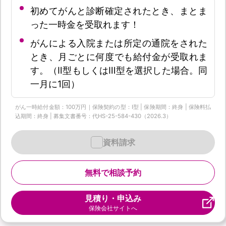
初めてがんと診断確定されたとき、まとま
った一時金を受取れます！
がんによる入院または所定の通院をされた
とき、月ごとに何度でも給付金が受取れま
す。（Ⅱ型もしくはⅢ型を選択した場合。同
一月に1回）
がん一時給付金額：100万円｜保険契約の型：Ⅰ型 | 保険期間：終身 | 保険料払
込期間：終身 | 募集文書番号：代HS-25-584-430（2026.3）
資料請求
無料で相談予約
見積り・申込み
保険会社サイトへ