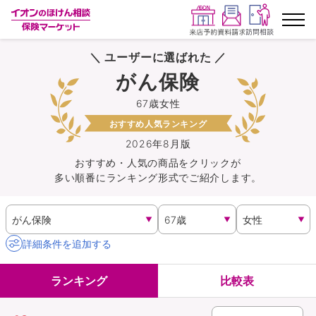
＼ ユーザーに選ばれた ／
ランキングから探す
がん保険
67歳女性
保険を比較する
おすすめ人気ランキング
保険会社から探す
2026年8月版
おすすめ・人気の商品を
クリック
が
多い順番にランキング形式でご紹介します。
イオンカード会員さま専用保険
キャンペーン一覧
詳細条件を追加する
コラム
ランキング
比較表
イオングループ従業員さま向け