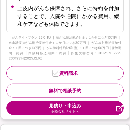
上皮内がんも保障され、さらに特約を付加
することで、入院や通院にかかる費用、緩
和ケアなども保障できます。
【がんライトプラン(25)】I型 ｜ 抗がん剤治療給付金：１か月につき10万円 ｜
自由診療抗がん剤治療給付金：１か月につき20万円 ｜ がん放射線治療給付
金：１回につき10万円 ｜ がん診断特約(25)(Ⅰ型)：１回につき50万円 | 保険期
間：終身 | 保険料払込期間：終身 | 募集文書番号：HP-M370-772-
26019314(2025.12.16)
資料請求
無料で相談予約
見積り・申込み
保険会社サイトへ