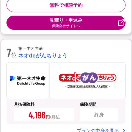
無料で相談予約
見積り・申込み
保険会社サイトへ
7
第一ネオ生命
位
ネオdeがんちりょう
月払保険料
保険期間
4,196
終身
円
プランの中身を見る