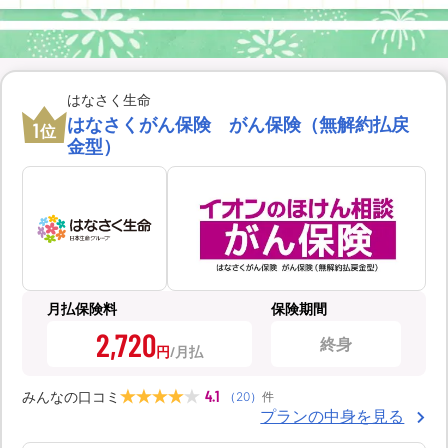
はなさく生命
はなさくがん保険 がん保険（無解約払戻
1
位
金型）
月払保険料
保険期間
2,720
終身
円
4.1
みんなの口コミ
（
20
）
件
プランの中身を見る