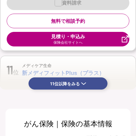
資料請求
無料で相談予約
見積り・申込み
保険会社サイトへ
11
メディケア生命
位
新メディフィットPlus（プラス）
11位以降をみる
がん保険｜保険の基本情報
月払保険料
保険期間
4,290
終身
円