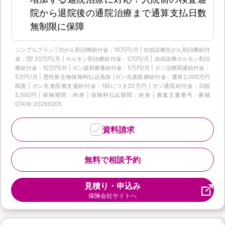
院から退院後の通院治療まで通算支払日数
無制限に保障
シンプルプラン | 抗がん剤治療給付金：10万円/月 | 自由診療抗がん剤治療給付
金：Ⅰ型 20万円/月 | ホルモン剤治療給付金：5万円/月 | 自由診療ホルモン剤治
療給付金：10万円/月 | ガン緩和療養給付金：5万円/月 | ガン治療関連給付金：
5万円/月 | 悪性新生物保険料払込免除 |ガン先進医療給付金：通算2,000万円
限度 | ガン先進医療支援給付金：1回につき20万円 | ガン通院給付金：日額
5,000円 | 保険期間：終身 | 保険料払込期間：終身 | 募集文書番号：募補
07416-20260205
資料請求
無料で相談予約
見積り・申込み
保険会社サイトへ