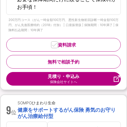
お手頃！
200万円コース（がん一時金額100万円、悪性新生物初回診断一時金額100万
円、がん先進医療特約（2018）付加） | 口座振替扱 | 保険期間：10年満了 | 保
険料払込期間：10年満了
資料請求
無料で相談予約
見積り・申込み
保険会社サイトへ
SOMPOひまわり生命
9
健康をサポートするがん保険 勇気のお守り
位
がん治療給付型