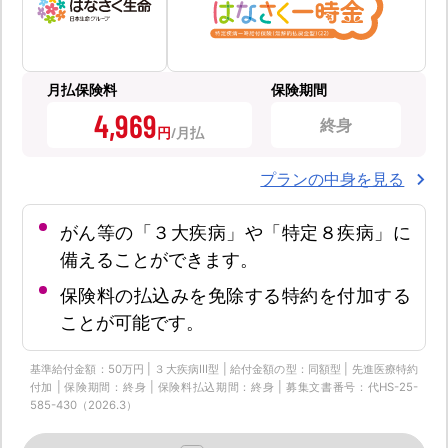
月払保険料
保険期間
4,969
終身
円
プランの中身を見る
がん等の「３大疾病」や「特定８疾病」に
備えることができます。
保険料の払込みを免除する特約を付加する
ことが可能です。
基準給付金額：50万円 | ３大疾病Ⅲ型 | 給付金額の型：同額型 | 先進医療特約
付加 | 保険期間：終身 | 保険料払込期間：終身 | 募集文書番号：代HS-25-
585-430（2026.3）