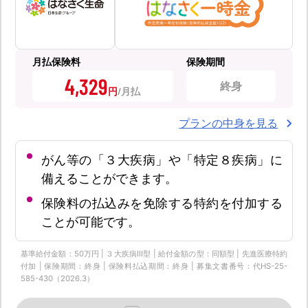
月払保険料
保険期間
4,329
終身
円
プランの中身を見る
がん等の「３大疾病」や「特定８疾病」に
備えることができます。
保険料の払込みを免除する特約を付加する
ことが可能です。
基準給付金額：50万円 | ３大疾病Ⅲ型 | 給付金額の型：同額型 | 先進医療特約
付加 | 保険期間：終身 | 保険料払込期間：終身 | 募集文書番号：代HS-25-
585-430（2026.3）