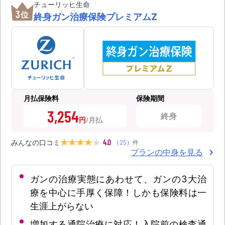
チューリッヒ生命
3
位
終身ガン治療保険プレミアムZ
月払保険料
保険期間
3,254
終身
円
4.0
みんなの口コミ
（
25
）
件
プランの中身を見る
ガンの治療実態にあわせて、ガンの3大治
療を中心に手厚く保障！しかも保険料は一
生涯上がらない
増加する通院治療に対応！入院前の検査通