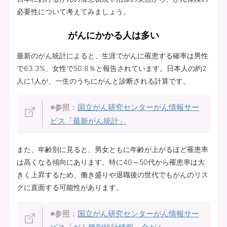
必要性について考えてみましょう。
がんにかかる人は多い
最新のがん統計によると、生涯でがんに罹患する確率は男性
で63.3%、女性で50.8％と報告されています。日本人の約2
人に1人が、一生のうちにがんと診断される計算です。
※参照：
国立がん研究センターがん情報サー
ビス「最新がん統計」
また、年齢別に見ると、男女ともに年齢が上がるほど罹患率
は高くなる傾向にあります。特に40～50代から罹患率は大
きく上昇するため、働き盛りや退職後の世代でもがんのリス
クに直面する可能性があります。
※参照：
国立がん研究センターがん情報サー