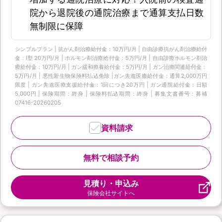
院から退院後の通院治療まで通算支払日数
無制限に保障
シンプルプラン | 抗がん剤治療給付金：10万円/月 | 自由診療抗がん剤治療給付
金：Ⅰ型 20万円/月 | ホルモン剤治療給付金：5万円/月 | 自由診療ホルモン剤治
療給付金：10万円/月 | ガン緩和療養給付金：5万円/月 | ガン治療関連給付金：
5万円/月 | 悪性新生物保険料払込免除 |ガン先進医療給付金：通算2,000万円
限度 | ガン先進医療支援給付金：1回につき20万円 | ガン通院給付金：日額
5,000円 | 保険期間：終身 | 保険料払込期間：終身 | 募集文書番号：募補
07416-20260205
資料請求
無料で相談予約
見積り・申込み
保険会社サイトへ