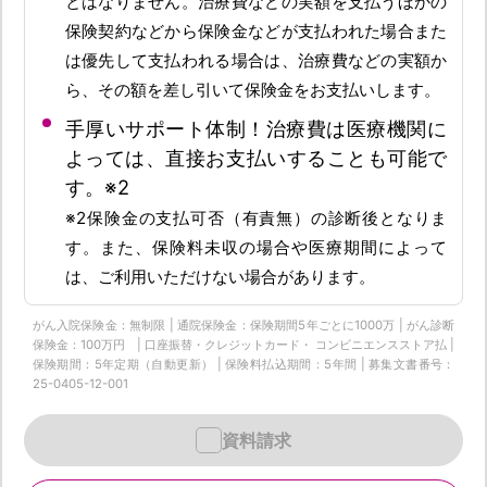
とはなりません。治療費などの実額を支払うほかの
保険契約などから保険金などが支払われた場合また
は優先して支払われる場合は、治療費などの実額か
ら、その額を差し引いて保険金をお支払いします。
手厚いサポート体制！治療費は医療機関に
よっては、直接お支払いすることも可能で
す。※2
※2保険金の支払可否（有責無）の診断後となりま
す。また、保険料未収の場合や医療期間によって
は、ご利用いただけない場合があります。
がん入院保険金：無制限 | 通院保険金：保険期間5年ごとに1000万 | がん診断
保険金：100万円 | 口座振替・クレジットカード・ コンビニエンスストア払 |
保険期間：5年定期（自動更新） | 保険料払込期間：5年間 | 募集文書番号：
25-0405-12-001
資料請求