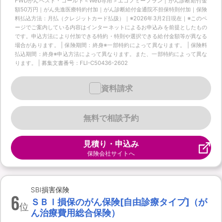
FWDがんベスト・ゴールド＜Web専用＞エコノミープラン｜がん診断給付金
額50万円｜がん先進医療特約付加｜がん診断給付金通院不担保特則付加｜保険
料払込方法：月払（クレジットカード払扱）｜※2026年3月2日現在｜※このペ
ージでご案内している内容はインターネットによるお申込みを前提としたもの
です。申込方法により付加できる特約・特則や選択できる給付金額等が異なる
場合があります。 | 保険期間：終身※一部特約によって異なります。 | 保険料
払込期間：終身※申込方法によって異なります。また、一部特約によって異な
ります。 | 募集文書番号：FLI-C50436-2602
資料請求
無料で相談予約
見積り・申込み
保険会社サイトへ
SBI損害保険
6
ＳＢＩ損保のがん保険[自由診療タイプ]（が
位
ん治療費用総合保険）