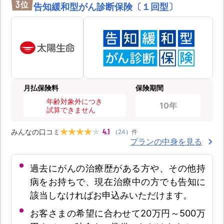
3
位
告知緩和型がん診断保険〔１回型〕
月払保険料
保険期間
年齢対象外につき
10年
試算できません
4.1
みんなの口コミ
（
24
）
件
プランの中身を見る
過去にがんの治療歴がある方や、その他持
病をお持ちで、現在治療中の方でも告知に
該当しなければお申込みいただけます。
お客さまの希望に合わせて20万円～500万