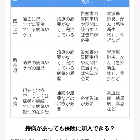
の扱い
告知書の
胃潰瘍、
過去に患い、
治療の必
質問事項
肺炎、が
既
すでに完治し
要がな
や期間に
ん（悪性
往
ている病気や
く、完治
該当すれ
新生
症
ケガ
している
ば告知が
物）、骨
必要
折など
治療の必
告知書の
胃潰瘍、
要がな
質問事項
肺炎、が
既
過去の病気や
く、完治
や期間に
ん（悪性
往
ケガの履歴
している
該当すれ
新生
歴
病気の履
ば告知が
物）、骨
歴
必要
折など
現在も治療
通院や服
高血圧
中、もしくは
持
薬などの
必ず告知
症、糖尿
症状が継続し
病
治療が必
が必要
病、喘息
ている病気や
要
など
慢性的な疾患
持病があっても保険に加入できる？