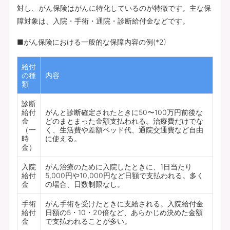
対し、がん保険はがんに特化しているのが特徴です。主な保
障対象は、入院・手術・通院・診断給付金などです。
■がん保険における一般的な保障内容の例(*2)
給付
の種
内容
類
診断
給付
がんと診断確定されたときに50〜100万円前後な
金
どのまとまった金額支払われる。治療費だけでな
（一
く、生活費や差額ベッド代、通院交通費など自由
時
に使える。
金）
入院
がん治療のために入院したときに、1日当たり
給付
5,000円や10,000円など日額で支払われる。多く
金
の場合、日数制限なし。
手術
がん手術を受けたときに支給される。入院給付金
給付
日額の5・10・20倍など、あらかじめ決めた金額
金
で支払われることが多い。