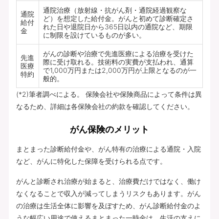
通院治療（放射線・抗がん剤・通院経過観察な
通院
ど）を想定した給付金。がんと初めて診断確定さ
給付
れた日や退院日から365日以内の通院など、期限
金
に制限を設けているものが多い。
がんの診断や治療で先進医療による治療を受けた
先進
際に受け取れる。技術料の実費が支払われ、通算
医療
で1,000万円または2,000万円が上限となるのが一
特約
般的。
(*2)筆者調べによる。 保険会社や保険商品によって条件は異
なるため、詳細は各保険会社の約款を確認してください。
がん保険のメリット
まとまった診断給付金や、がん特有の治療による通院・入院
など、がんに特化した保障を受けられる点です。
がんと診断され治療が始まると、治療費だけではなく、働け
なくなることで収入が減ってしまうリスクもあります。がん
の治療は生活全体に影響を及ぼすため、がん診断給付金のよ
うな幅広い用途で使えるまとまった一時金は、生活の支えに