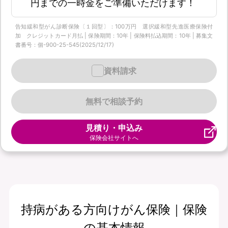
円までの一時金をご準備いただけます！
告知緩和型がん診断保険〔１回型〕：100万円 選択緩和型先進医療保険付
加 クレジットカード月払 | 保険期間：10年 | 保険料払込期間：10年 | 募集文
書番号：個-900-25-545(2025/12/17)
資料請求
無料で相談予約
見積り・申込み
保険会社サイトへ
持病がある方向けがん保険｜保険
の基本情報