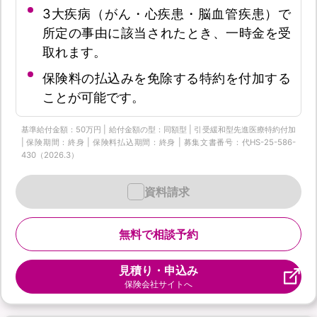
3大疾病（がん・心疾患・脳血管疾患）で
所定の事由に該当されたとき、一時金を受
取れます。
保険料の払込みを免除する特約を付加する
ことが可能です。
基準給付金額：50万円 | 給付金額の型：同額型 | 引受緩和型先進医療特約付加
| 保険期間：終身 | 保険料払込期間：終身 | 募集文書番号：代HS-25-586-
430（2026.3）
資料請求
無料で相談予約
見積り・申込み
保険会社サイトへ