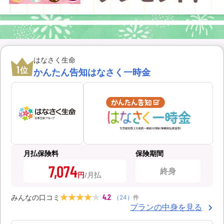
はなさく生命
1
位
かんたん告知はなさく一時金
月払保険料
保険期間
7,074
終身
円
4.2
みんなの口コミ
（
24
）
件
プランの中身を見る