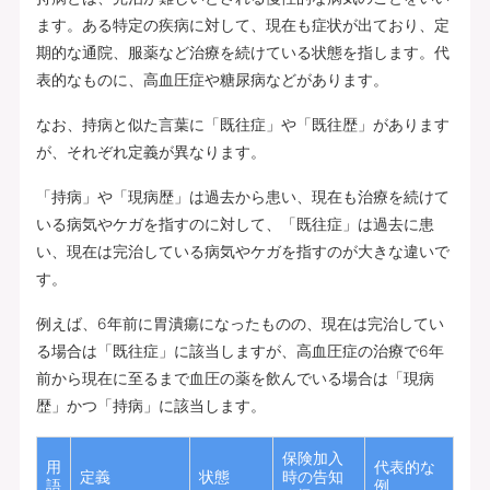
ます。ある特定の疾病に対して、現在も症状が出ており、定
期的な通院、服薬など治療を続けている状態を指します。代
表的なものに、高血圧症や糖尿病などがあります。
なお、持病と似た言葉に「既往症」や「既往歴」があります
が、それぞれ定義が異なります。
「持病」や「現病歴」は過去から患い、現在も治療を続けて
いる病気やケガを指すのに対して、「既往症」は過去に患
い、現在は完治している病気やケガを指すのが大きな違いで
す。
例えば、6年前に胃潰瘍になったものの、現在は完治してい
る場合は「既往症」に該当しますが、高血圧症の治療で6年
前から現在に至るまで血圧の薬を飲んでいる場合は「現病
歴」かつ「持病」に該当します。
保険加入
用
代表的な
定義
状態
時の告知
語
例