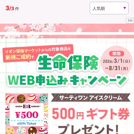
3
/
3
件
資料請求
訪問相談
PR
（無料）
（無料）
イオンカード会員さま専用保険