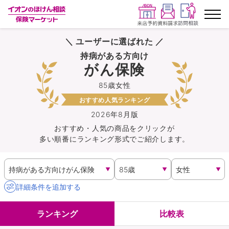
＼ ユーザーに選ばれた ／
ランキングから探す
持病がある方向け
がん保険
保険を比較する
85歳女性
おすすめ人気ランキング
保険会社から探す
2026年8月版
おすすめ・人気の商品を
クリック
が
イオンカード会員さま専用保険
多い順番にランキング形式でご紹介します。
キャンペーン一覧
コラム
詳細条件を追加する
イオングループ従業員さま向け
ランキング
比較表