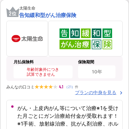
太陽生命
2
位
告知緩和型がん治療保険
月払保険料
保険期間
年齢対象外につき
10年
試算できません
4.1
みんなの口コミ
（
21
）
件
プランの中身を見る
がん・上皮内がん等について治療※1を受け
た月ごとにガン治療給付金が受取れます！
※1手術、放射線治療、抗がん剤治療、ホル