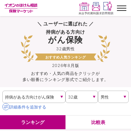
＼ ユーザーに選ばれた ／
ランキングから探す
持病がある方向け
がん保険
保険を比較する
32歳男性
おすすめ人気ランキング
保険会社から探す
2026年8月版
おすすめ・人気の商品を
クリック
が
イオンカード会員さま専用保険
多い順番にランキング形式でご紹介します。
キャンペーン一覧
コラム
詳細条件を追加する
イオングループ従業員さま向け
ランキング
比較表