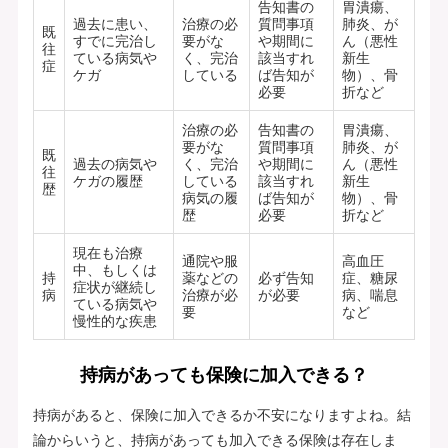
告知書の
胃潰瘍、
過去に患い、
治療の必
質問事項
肺炎、が
既
すでに完治し
要がな
や期間に
ん（悪性
往
ている病気や
く、完治
該当すれ
新生
症
ケガ
している
ば告知が
物）、骨
必要
折など
治療の必
告知書の
胃潰瘍、
要がな
質問事項
肺炎、が
既
過去の病気や
く、完治
や期間に
ん（悪性
往
ケガの履歴
している
該当すれ
新生
歴
病気の履
ば告知が
物）、骨
歴
必要
折など
現在も治療
通院や服
高血圧
中、もしくは
持
薬などの
必ず告知
症、糖尿
症状が継続し
病
治療が必
が必要
病、喘息
ている病気や
要
など
慢性的な疾患
持病があっても保険に加入できる？
持病があると、保険に加入できるか不安になりますよね。結
論からいうと、持病があっても加入できる保険は存在しま