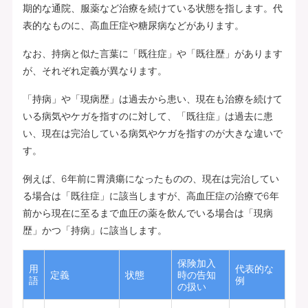
期的な通院、服薬など治療を続けている状態を指します。代
表的なものに、高血圧症や糖尿病などがあります。
なお、持病と似た言葉に「既往症」や「既往歴」があります
が、それぞれ定義が異なります。
「持病」や「現病歴」は過去から患い、現在も治療を続けて
いる病気やケガを指すのに対して、「既往症」は過去に患
い、現在は完治している病気やケガを指すのが大きな違いで
す。
例えば、6年前に胃潰瘍になったものの、現在は完治してい
る場合は「既往症」に該当しますが、高血圧症の治療で6年
前から現在に至るまで血圧の薬を飲んでいる場合は「現病
歴」かつ「持病」に該当します。
保険加入
用
代表的な
定義
状態
時の告知
語
例
の扱い