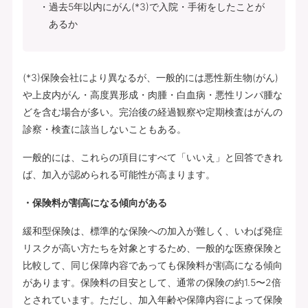
過去5年以内にがん(*3)で入院・手術をしたことが
あるか
(*3)保険会社により異なるが、一般的には悪性新生物(がん)
や上皮内がん・高度異形成・肉腫・白血病・悪性リンパ腫な
どを含む場合が多い。完治後の経過観察や定期検査はがんの
診察・検査に該当しないこともある。
一般的には、これらの項目にすべて「いいえ」と回答できれ
ば、加入が認められる可能性が高まります。
・保険料が割高になる傾向がある
緩和型保険は、標準的な保険への加入が難しく、いわば発症
リスクが高い方たちを対象とするため、一般的な医療保険と
比較して、同じ保障内容であっても保険料が割高になる傾向
があります。保険料の目安として、通常の保険の約1.5〜2倍
とされています。ただし、加入年齢や保障内容によって保険