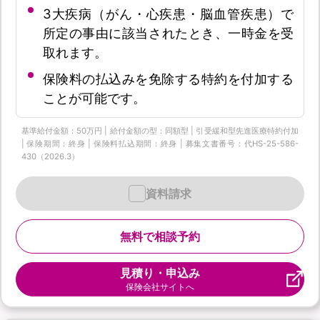
3大疾病（がん・心疾患・脳血管疾患）で
所定の事由に該当されたとき、一時金を受
取れます。
保険料の払込みを免除する特約を付加する
ことが可能です。
基準給付金額：50万円 | 給付金額の型：同額型 | 引受緩和型先進医療特約付加
| 保険期間：終身 | 保険料払込期間：終身 | 募集文書番号：代HS-25-586-
430（2026.3）
資料請求
無料で相談予約
見積り・申込み
保険会社サイトへ