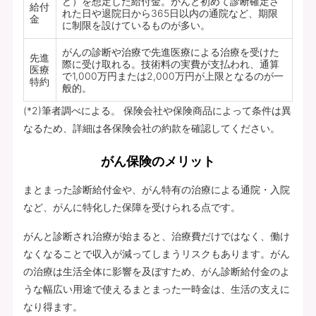
ど）を想定した給付金。がんと初めて診断確定さ
給付
れた日や退院日から365日以内の通院など、期限
金
に制限を設けているものが多い。
がんの診断や治療で先進医療による治療を受けた
先進
際に受け取れる。技術料の実費が支払われ、通算
医療
で1,000万円または2,000万円が上限となるのが一
特約
般的。
(*2)筆者調べによる。 保険会社や保険商品によって条件は異
なるため、詳細は各保険会社の約款を確認してください。
がん保険のメリット
まとまった診断給付金や、がん特有の治療による通院・入院
など、がんに特化した保障を受けられる点です。
がんと診断され治療が始まると、治療費だけではなく、働け
なくなることで収入が減ってしまうリスクもあります。がん
の治療は生活全体に影響を及ぼすため、がん診断給付金のよ
うな幅広い用途で使えるまとまった一時金は、生活の支えに
なり得ます。