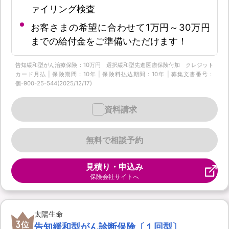
ァイリング検査
お客さまの希望に合わせて1万円～30万円
までの給付金をご準備いただけます！
告知緩和型がん治療保険：10万円 選択緩和型先進医療保険付加 クレジット
カード月払 | 保険期間：10年 | 保険料払込期間：10年 | 募集文書番号：
個-900-25-544(2025/12/17)
資料請求
無料で相談予約
見積り・申込み
保険会社サイトへ
太陽生命
3
位
告知緩和型がん診断保険〔１回型〕