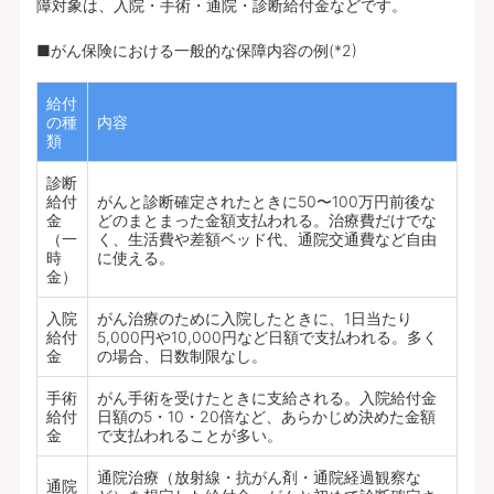
障対象は、入院・手術・通院・診断給付金などです。
■がん保険における一般的な保障内容の例(*2)
給付
の種
内容
類
診断
給付
がんと診断確定されたときに50〜100万円前後な
金
どのまとまった金額支払われる。治療費だけでな
（一
く、生活費や差額ベッド代、通院交通費など自由
時
に使える。
金）
入院
がん治療のために入院したときに、1日当たり
給付
5,000円や10,000円など日額で支払われる。多く
金
の場合、日数制限なし。
手術
がん手術を受けたときに支給される。入院給付金
給付
日額の5・10・20倍など、あらかじめ決めた金額
金
で支払われることが多い。
通院治療（放射線・抗がん剤・通院経過観察な
通院