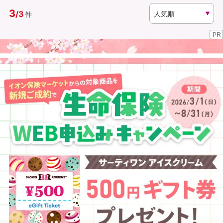
3
/
3
件
資料請求
訪問相談
PR
（無料）
（無料）
イオンカード会員さま専用保険