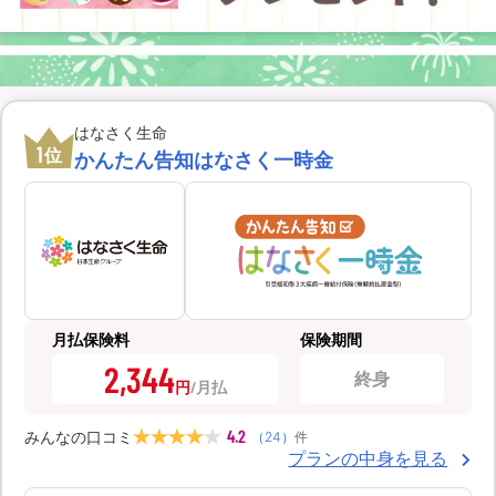
はなさく生命
1
位
かんたん告知はなさく一時金
月払保険料
保険期間
2,344
終身
円
4.2
みんなの口コミ
（
24
）
件
プランの中身を見る