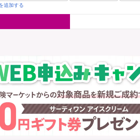
を追加する
国内旅行保険
海外旅行保
ま
WAON POINT還元型保険
）