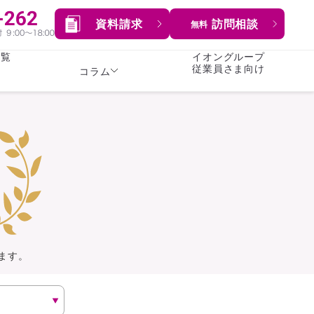
資料請求
訪問相談
無料
一覧
イオングループ
従業員さま向け
コラム
女性
険
険
就業不能保険
就業不能保険
暮らし
険
介護・認知症保険
持病がある方向け
症保険
生命保険
コラム全てを見る
方向け
イオンカード会員さま
専用保険（生命保険）
ます。
総合ランキングを見る
傷害保険