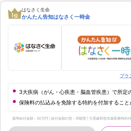
はなさく生命
1
位
かんたん告知はなさく一時金
プラ
3大疾病（がん・心疾患・脳血管疾患）で所定
保険料の払込みを免除する特約を付加すること
基準給付金額：50万円 | 給付金額の型：同額型 | 引受緩和型先進医療特約付加 |