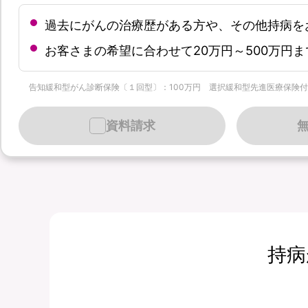
過去にがんの治療歴がある方や、その他持病を
お客さまの希望に合わせて20万円～500万円
告知緩和型がん診断保険〔１回型〕：100万円 選択緩和型先進医療保険付加 クレジッ
資料請求
持病