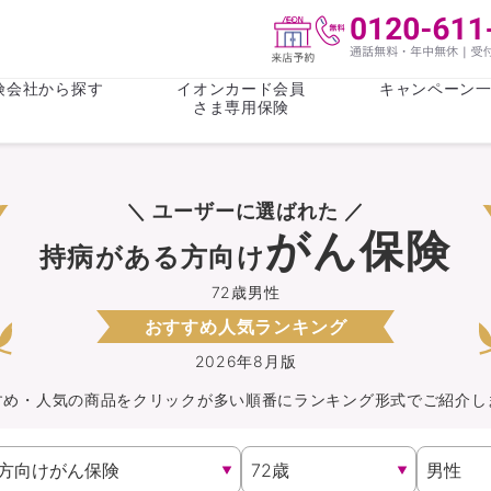
険会社から探す
イオンカード会員
キャンペーン
さま専用保険
保険(その他)
お金
＼ ユーザーに選ばれた ／
がん保険
がん保険
女性医療保
女性医療保
がん保険
持病がある方向け
ライフステージ
心配事
終身保険
収入保障保
収入保障保険
介護・認知
72歳男性
おすすめ人気ランキング
持病がある方向け
持病がある
医療保険
がん保険
2026年8月版
すめ・人気の商品を
クリック
が
多い順番にランキング形式でご紹介し
自転車保険
火災保険