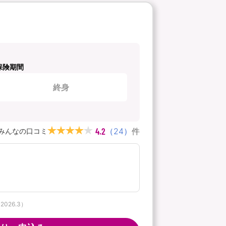
保険期間
終身
4.2
（
24
）
件
みんなの口コミ
026.3）