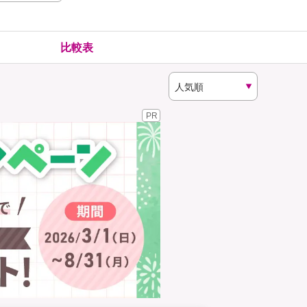
険
ゴルファー保険
比較表
PR