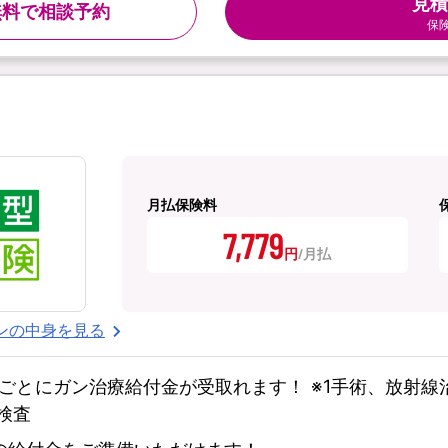
見積
無料で相談予約
保
月払保険料
7,779
円
ンの中身を見る
ごとにガン治療給付金が受取れます！ ※1手術、放射
検査