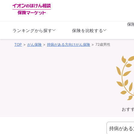
保
ランキングから探す
保険を比較する
TOP
がん保険
持病がある方向けがん保険
72歳男性
生命保険
生命保険
保険（医療保険）
保険（自動車保険）
生命保険
生命保険
医療保険
医療保険
健康
子供
学資保険
定期保険
定期保険
終身保険
持病がある方向け
個人年金保険
持病がある方向け
生命保険
持病がある方向け
医療保険
がん保険
おす
損害保険
損害保険
自動車保険
自動車保険
バイク保険