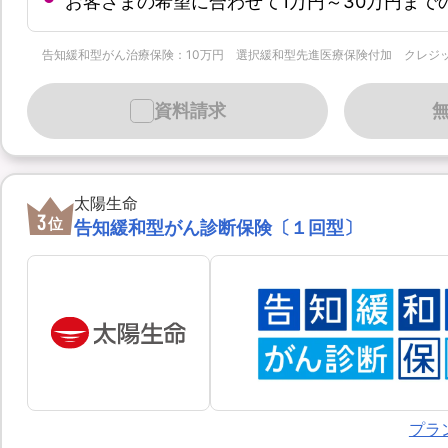
お客さまの希望に合わせて1万円～30万円まで
告知緩和型がん治療保険：10万円 選択緩和型先進医療保険付加 クレジットカード月払 
資料請求
太陽生命
3
位
告知緩和型がん診断保険〔１回型〕
プラ