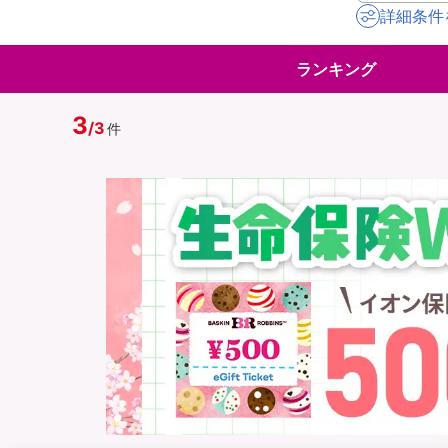
詳細条件
地震保険
ペット保険
ランキング
イオンカード会員さ
スマホ保険
専用保険（損害保険
3
/
3
件