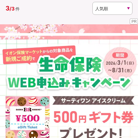
3
/
3
件
資料請求
訪問相談
PR
（無料）
（無料）
イオンカード会員さま専用保険