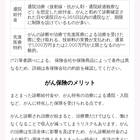
通院治療（放射線・抗がん剤・通院経過観察な
通院
ど）を想定した給付金。がんと初めて診断確定さ
給付
れた日や退院日から365日以内の通院など、期限
金
に制限を設けているものが多い。
がんの診断や治療で先進医療による治療を受けた
先進
際に受け取れる。技術料の実費が支払われ、通算
医療
で1,000万円または2,000万円が上限となるのが一
特約
般的。
(*2)筆者調べによる。 保険会社や保険商品によって条件は異
なるため、詳細は各保険会社の約款を確認してください。
がん保険のメリット
まとまった診断給付金や、がん特有の治療による通院・入院
など、がんに特化した保障を受けられる点です。
がんと診断され治療が始まると、治療費だけではなく、働け
なくなることで収入が減ってしまうリスクもあります。がん
の治療は生活全体に影響を及ぼすため、がん診断給付金のよ
うな幅広い用途で使えるまとまった一時金は、生活の支えに