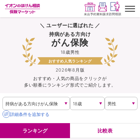
＼ ユーザーに選ばれた ／
ランキングから探す
持病がある方向け
がん保険
保険を比較する
18歳男性
おすすめ人気ランキング
保険会社から探す
2026年8月版
おすすめ・人気の商品を
クリック
が
イオンカード会員さま専用保険
多い順番にランキング形式でご紹介します。
キャンペーン一覧
コラム
詳細条件を追加する
イオングループ従業員さま向け
ランキング
比較表