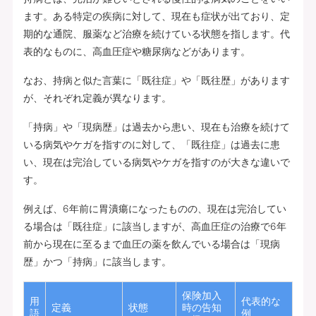
ます。ある特定の疾病に対して、現在も症状が出ており、定
期的な通院、服薬など治療を続けている状態を指します。代
表的なものに、高血圧症や糖尿病などがあります。
なお、持病と似た言葉に「既往症」や「既往歴」があります
が、それぞれ定義が異なります。
「持病」や「現病歴」は過去から患い、現在も治療を続けて
いる病気やケガを指すのに対して、「既往症」は過去に患
い、現在は完治している病気やケガを指すのが大きな違いで
す。
例えば、6年前に胃潰瘍になったものの、現在は完治してい
る場合は「既往症」に該当しますが、高血圧症の治療で6年
前から現在に至るまで血圧の薬を飲んでいる場合は「現病
歴」かつ「持病」に該当します。
保険加入
用
代表的な
定義
状態
時の告知
語
例