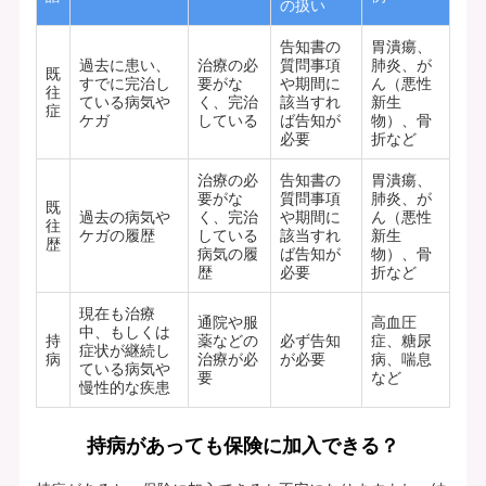
の扱い
告知書の
胃潰瘍、
過去に患い、
治療の必
質問事項
肺炎、が
既
すでに完治し
要がな
や期間に
ん（悪性
往
ている病気や
く、完治
該当すれ
新生
症
ケガ
している
ば告知が
物）、骨
必要
折など
治療の必
告知書の
胃潰瘍、
要がな
質問事項
肺炎、が
既
過去の病気や
く、完治
や期間に
ん（悪性
往
ケガの履歴
している
該当すれ
新生
歴
病気の履
ば告知が
物）、骨
歴
必要
折など
現在も治療
通院や服
高血圧
中、もしくは
持
薬などの
必ず告知
症、糖尿
症状が継続し
病
治療が必
が必要
病、喘息
ている病気や
要
など
慢性的な疾患
持病があっても保険に加入できる？