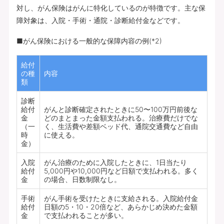
対し、がん保険はがんに特化しているのが特徴です。主な保
障対象は、入院・手術・通院・診断給付金などです。
■がん保険における一般的な保障内容の例(*2)
給付
の種
内容
類
診断
給付
がんと診断確定されたときに50〜100万円前後な
金
どのまとまった金額支払われる。治療費だけでな
（一
く、生活費や差額ベッド代、通院交通費など自由
時
に使える。
金）
入院
がん治療のために入院したときに、1日当たり
給付
5,000円や10,000円など日額で支払われる。多く
金
の場合、日数制限なし。
手術
がん手術を受けたときに支給される。入院給付金
給付
日額の5・10・20倍など、あらかじめ決めた金額
金
で支払われることが多い。