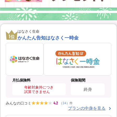
はなさく生命
1
位
かんたん告知はなさく一時金
月払保険料
保険期間
年齢対象外につき
終身
試算できません
4.2
みんなの口コミ
（
24
）
件
プランの中身を見る