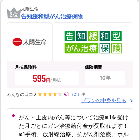
太陽生命
2
位
告知緩和型がん治療保険
月払保険料
保険期間
595
10年
円
4.1
みんなの口コミ
（
21
）
件
プランの中身を見る
がん・上皮内がん等について治療※1を受け
た月ごとにガン治療給付金が受取れます！
※1手術、放射線治療、抗がん剤治療、ホル