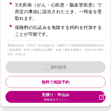
3大疾病（がん・心疾患・脳血管疾患）で
所定の事由に該当されたとき、一時金を受
取れます。
保険料の払込みを免除する特約を付加する
ことが可能です。
基準給付金額：50万円 | 給付金額の型：同額型 | 引受緩和型先進医療特約付加
| 保険期間：終身 | 保険料払込期間：終身 | 募集文書番号：代HS-25-586-
430（2026.3）
資料請求
無料で相談予約
見積り・申込み
保険会社サイトへ