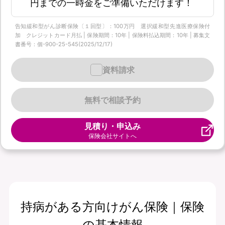
円までの一時金をご準備いただけます！
告知緩和型がん診断保険〔１回型〕：100万円 選択緩和型先進医療保険付
加 クレジットカード月払 | 保険期間：10年 | 保険料払込期間：10年 | 募集文
書番号：個-900-25-545(2025/12/17)
資料請求
無料で相談予約
見積り・申込み
保険会社サイトへ
持病がある方向けがん保険｜保険
の基本情報