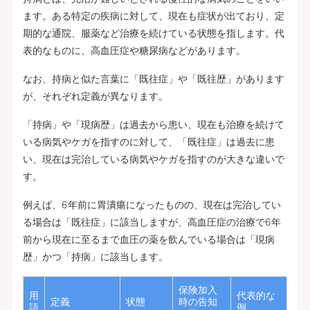
ます。ある特定の疾病に対して、現在も症状が出ており、定
期的な通院、服薬など治療を続けている状態を指します。代
表的なものに、高血圧症や糖尿病などがあります。
なお、持病と似た言葉に「既往症」や「既往歴」があります
が、それぞれ定義が異なります。
「持病」や「現病歴」は過去から患い、現在も治療を続けて
いる病気やケガを指すのに対して、「既往症」は過去に患
い、現在は完治している病気やケガを指すのが大きな違いで
す。
例えば、6年前に胃潰瘍になったものの、現在は完治してい
る場合は「既往症」に該当しますが、高血圧症の治療で6年
前から現在に至るまで血圧の薬を飲んでいる場合は「現病
歴」かつ「持病」に該当します。
保険加入
用
代表的な
定義
状態
時の告知
語
例