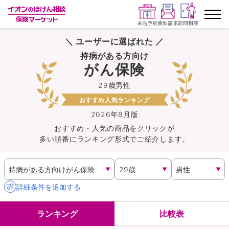
＼ ユーザーに選ばれた ／
ランキングから探す
持病がある方向け
がん保険
保険を比較する
29歳男性
おすすめ人気ランキング
保険会社から探す
2026年8月版
おすすめ・人気の商品を
クリック
が
イオンカード会員さま専用保険
多い順番にランキング形式でご紹介します。
キャンペーン一覧
コラム
詳細条件を追加する
イオングループ従業員さま向け
ランキング
比較表