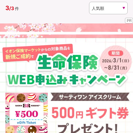
3
/
3
件
資料請求
訪問相談
PR
（無料）
（無料）
イオンカード会員さま専用保険