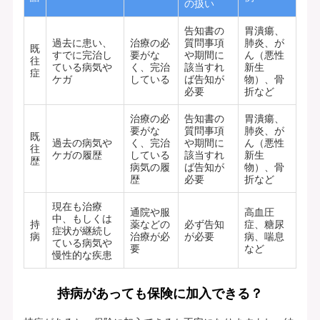
の扱い
告知書の
胃潰瘍、
過去に患い、
治療の必
質問事項
肺炎、が
既
すでに完治し
要がな
や期間に
ん（悪性
往
ている病気や
く、完治
該当すれ
新生
症
ケガ
している
ば告知が
物）、骨
必要
折など
治療の必
告知書の
胃潰瘍、
要がな
質問事項
肺炎、が
既
過去の病気や
く、完治
や期間に
ん（悪性
往
ケガの履歴
している
該当すれ
新生
歴
病気の履
ば告知が
物）、骨
歴
必要
折など
現在も治療
通院や服
高血圧
中、もしくは
持
薬などの
必ず告知
症、糖尿
症状が継続し
病
治療が必
が必要
病、喘息
ている病気や
要
など
慢性的な疾患
持病があっても保険に加入できる？