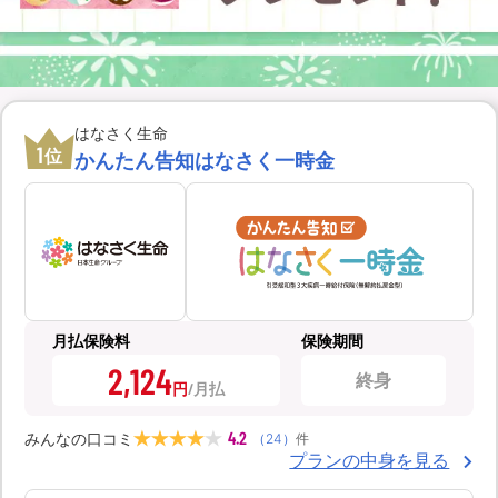
はなさく生命
1
位
かんたん告知はなさく一時金
月払保険料
保険期間
2,124
終身
円
4.2
みんなの口コミ
（
24
）
件
プランの中身を見る