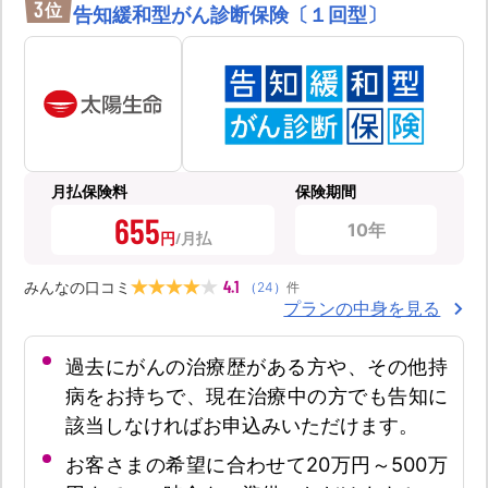
3
位
告知緩和型がん診断保険〔１回型〕
月払保険料
保険期間
655
10年
円
4.1
みんなの口コミ
（
24
）
件
プランの中身を見る
過去にがんの治療歴がある方や、その他持
病をお持ちで、現在治療中の方でも告知に
該当しなければお申込みいただけます。
お客さまの希望に合わせて20万円～500万