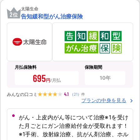
太陽生命
2
位
告知緩和型がん治療保険
月払保険料
保険期間
695
10年
円
4.1
みんなの口コミ
（
21
）
件
プランの中身を見る
がん・上皮内がん等について治療※1を受け
た月ごとにガン治療給付金が受取れます！
※1手術、放射線治療、抗がん剤治療、ホル