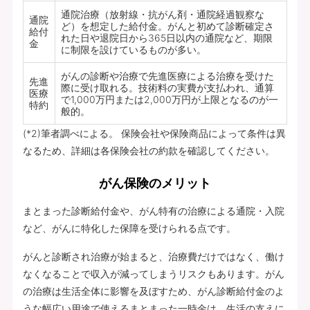
通院治療（放射線・抗がん剤・通院経過観察な
通院
ど）を想定した給付金。がんと初めて診断確定さ
給付
れた日や退院日から365日以内の通院など、期限
金
に制限を設けているものが多い。
がんの診断や治療で先進医療による治療を受けた
先進
際に受け取れる。技術料の実費が支払われ、通算
医療
で1,000万円または2,000万円が上限となるのが一
特約
般的。
(*2)筆者調べによる。 保険会社や保険商品によって条件は異
なるため、詳細は各保険会社の約款を確認してください。
がん保険のメリット
まとまった診断給付金や、がん特有の治療による通院・入院
など、がんに特化した保障を受けられる点です。
がんと診断され治療が始まると、治療費だけではなく、働け
なくなることで収入が減ってしまうリスクもあります。がん
の治療は生活全体に影響を及ぼすため、がん診断給付金のよ
うな幅広い用途で使えるまとまった一時金は、生活の支えに