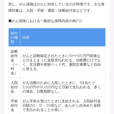
対し、がん保険はがんに特化しているのが特徴です。主な保
障対象は、入院・手術・通院・診断給付金などです。
■がん保険における一般的な保障内容の例(*2)
給付
の種
内容
類
診断
給付
がんと診断確定されたときに50〜100万円前後な
金
どのまとまった金額支払われる。治療費だけでな
（一
く、生活費や差額ベッド代、通院交通費など自由
時
に使える。
金）
入院
がん治療のために入院したときに、1日当たり
給付
5,000円や10,000円など日額で支払われる。多く
金
の場合、日数制限なし。
手術
がん手術を受けたときに支給される。入院給付金
給付
日額の5・10・20倍など、あらかじめ決めた金額
金
で支払われることが多い。