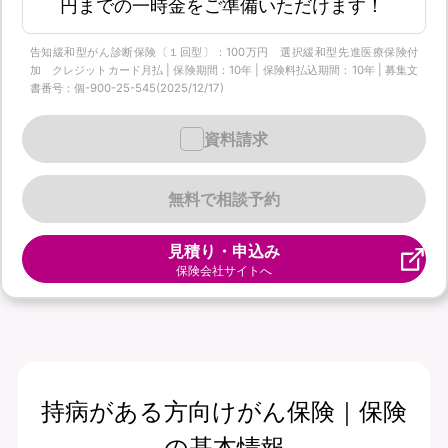
円までの一時金をご準備いただけます！
告知緩和型がん診断保険〔１回型〕：100万円 選択緩和型先進医療保険付
加 クレジットカード月払 | 保険期間：10年 | 保険料払込期間：10年 | 募集文
書番号：個-900-25-545(2025/12/17)
資料請求
無料で相談予約
見積り・申込み
保険会社サイトへ
持病がある方向けがん保険｜保険
の基本情報