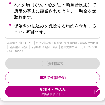
3大疾病（がん・心疾患・脳血管疾患）で
所定の事由に該当されたとき、一時金を受
取れます。
保険料の払込みを免除する特約を付加する
ことが可能です。
基準給付金額：50万円 | 給付金額の型：同額型 | 引受緩和型先進医療特約付加
| 保険期間：終身 | 保険料払込期間：終身 | 募集文書番号：代HS-25-586-
430（2026.3）
資料請求
無料で相談予約
見積り・申込み
保険会社サイトへ