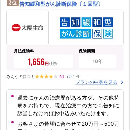
3
位
告知緩和型がん診断保険〔１回型〕
月払保険料
保険期間
1,656
10年
円
4.1
みんなの口コミ
（
24
）
件
プランの中身を見る
過去にがんの治療歴がある方や、その他持
病をお持ちで、現在治療中の方でも告知に
該当しなければお申込みいただけます。
お客さまの希望に合わせて20万円～500万