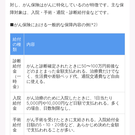
対し、がん保険はがんに特化しているのが特徴です。主な保
障対象は、入院・手術・通院・診断給付金などです。
■がん保険における一般的な保障内容の例(*2)
給付
の種
内容
類
診断
給付
がんと診断確定されたときに50〜100万円前後な
金
どのまとまった金額支払われる。治療費だけでな
（一
く、生活費や差額ベッド代、通院交通費など自由
時
に使える。
金）
入院
がん治療のために入院したときに、1日当たり
給付
5,000円や10,000円など日額で支払われる。多く
金
の場合、日数制限なし。
手術
がん手術を受けたときに支給される。入院給付金
給付
日額の5・10・20倍など、あらかじめ決めた金額
金
で支払われることが多い。