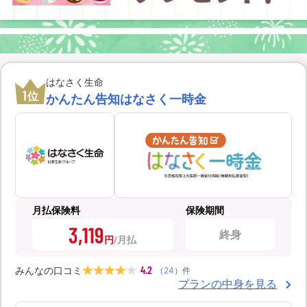
はなさく生命
1
位
かんたん告知はなさく一時金
月払保険料
保険期間
3,119
終身
円
4.2
みんなの口コミ
（
24
）
件
プランの中身を見る