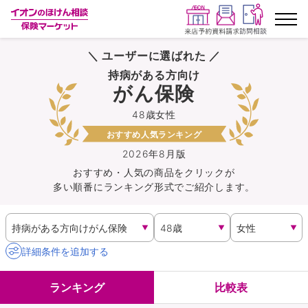
＼ ユーザーに選ばれた ／
ランキングから探す
持病がある方向け
がん保険
保険を比較する
48歳女性
おすすめ人気ランキング
保険会社から探す
2026年8月版
おすすめ・人気の商品を
クリック
が
イオンカード会員さま専用保険
多い順番にランキング形式でご紹介します。
キャンペーン一覧
コラム
詳細条件を追加する
イオングループ従業員さま向け
ランキング
比較表