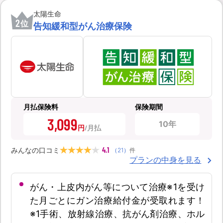
太陽生命
2
位
告知緩和型がん治療保険
月払保険料
保険期間
3,099
10年
円
4.1
みんなの口コミ
（
21
）
件
プランの中身を見る
がん・上皮内がん等について治療※1を受け
た月ごとにガン治療給付金が受取れます！
※1手術、放射線治療、抗がん剤治療、ホル