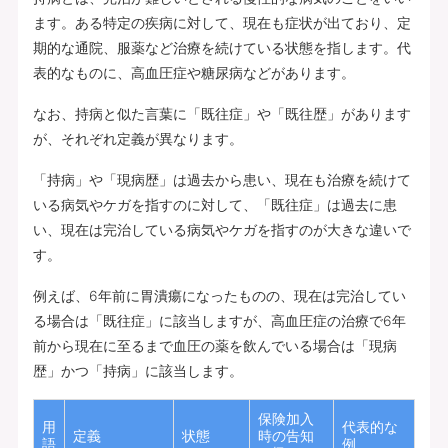
ます。ある特定の疾病に対して、現在も症状が出ており、定
期的な通院、服薬など治療を続けている状態を指します。代
表的なものに、高血圧症や糖尿病などがあります。
なお、持病と似た言葉に「既往症」や「既往歴」があります
が、それぞれ定義が異なります。
「持病」や「現病歴」は過去から患い、現在も治療を続けて
いる病気やケガを指すのに対して、「既往症」は過去に患
い、現在は完治している病気やケガを指すのが大きな違いで
す。
例えば、6年前に胃潰瘍になったものの、現在は完治してい
る場合は「既往症」に該当しますが、高血圧症の治療で6年
前から現在に至るまで血圧の薬を飲んでいる場合は「現病
歴」かつ「持病」に該当します。
保険加入
用
代表的な
定義
状態
時の告知
語
例