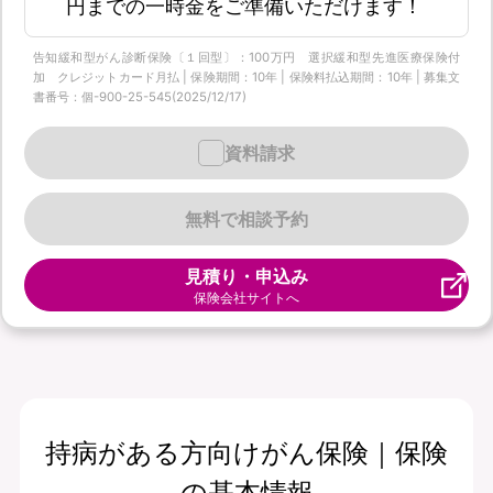
円までの一時金をご準備いただけます！
告知緩和型がん診断保険〔１回型〕：100万円 選択緩和型先進医療保険付
加 クレジットカード月払 | 保険期間：10年 | 保険料払込期間：10年 | 募集文
書番号：個-900-25-545(2025/12/17)
資料請求
無料で相談予約
見積り・申込み
保険会社サイトへ
持病がある方向けがん保険｜保険
の基本情報