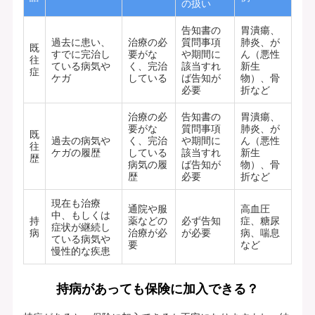
の扱い
告知書の
胃潰瘍、
過去に患い、
治療の必
質問事項
肺炎、が
既
すでに完治し
要がな
や期間に
ん（悪性
往
ている病気や
く、完治
該当すれ
新生
症
ケガ
している
ば告知が
物）、骨
必要
折など
治療の必
告知書の
胃潰瘍、
要がな
質問事項
肺炎、が
既
過去の病気や
く、完治
や期間に
ん（悪性
往
ケガの履歴
している
該当すれ
新生
歴
病気の履
ば告知が
物）、骨
歴
必要
折など
現在も治療
通院や服
高血圧
中、もしくは
持
薬などの
必ず告知
症、糖尿
症状が継続し
病
治療が必
が必要
病、喘息
ている病気や
要
など
慢性的な疾患
持病があっても保険に加入できる？