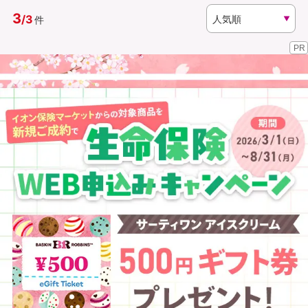
3
/
3
件
資料請求
訪問相談
PR
（無料）
（無料）
イオンカード会員さま専用保険