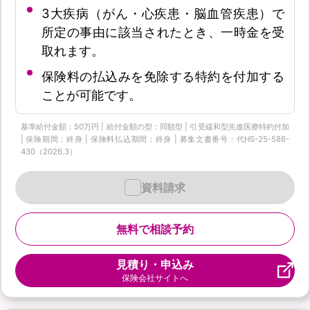
3大疾病（がん・心疾患・脳血管疾患）で
所定の事由に該当されたとき、一時金を受
取れます。
保険料の払込みを免除する特約を付加する
ことが可能です。
基準給付金額：50万円 | 給付金額の型：同額型 | 引受緩和型先進医療特約付加
| 保険期間：終身 | 保険料払込期間：終身 | 募集文書番号：代HS-25-586-
430（2026.3）
資料請求
無料で相談予約
見積り・申込み
保険会社サイトへ