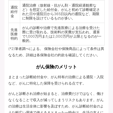
通院治療（放射線・抗がん剤・通院経過観察な
通院
ど）を想定した給付金。がんと初めて診断確定さ
給付
れた日や退院日から365日以内の通院など、期限
金
に制限を設けているものが多い。
がんの診断や治療で先進医療による治療を受けた
先進
際に受け取れる。技術料の実費が支払われ、通算
医療
で1,000万円または2,000万円が上限となるのが一
特約
般的。
(*2)筆者調べによる。 保険会社や保険商品によって条件は異
なるため、詳細は各保険会社の約款を確認してください。
がん保険のメリット
まとまった診断給付金や、がん特有の治療による通院・入院
など、がんに特化した保障を受けられる点です。
がんと診断され治療が始まると、治療費だけではなく、働け
なくなることで収入が減ってしまうリスクもあります。がん
の治療は生活全体に影響を及ぼすため、がん診断給付金のよ
うな幅広い用途で使えるまとまった一時金は、生活の支えに