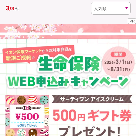
3
/
3
件
資料請求
訪問相談
PR
（無料）
（無料）
イオンカード会員さま専用保険