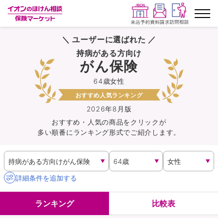
＼ ユーザーに選ばれた ／
ランキングから探す
持病がある方向け
がん保険
保険を比較する
64歳女性
おすすめ人気ランキング
保険会社から探す
2026年8月版
おすすめ・人気の商品を
クリック
が
イオンカード会員さま専用保険
多い順番にランキング形式でご紹介します。
キャンペーン一覧
コラム
詳細条件を追加する
イオングループ従業員さま向け
ランキング
比較表