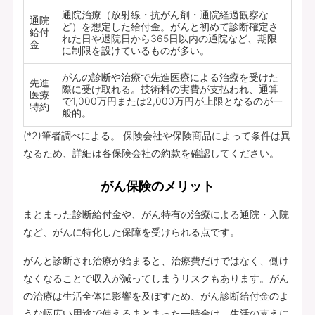
通院治療（放射線・抗がん剤・通院経過観察な
通院
ど）を想定した給付金。がんと初めて診断確定さ
給付
れた日や退院日から365日以内の通院など、期限
金
に制限を設けているものが多い。
がんの診断や治療で先進医療による治療を受けた
先進
際に受け取れる。技術料の実費が支払われ、通算
医療
で1,000万円または2,000万円が上限となるのが一
特約
般的。
(*2)筆者調べによる。 保険会社や保険商品によって条件は異
なるため、詳細は各保険会社の約款を確認してください。
がん保険のメリット
まとまった診断給付金や、がん特有の治療による通院・入院
など、がんに特化した保障を受けられる点です。
がんと診断され治療が始まると、治療費だけではなく、働け
なくなることで収入が減ってしまうリスクもあります。がん
の治療は生活全体に影響を及ぼすため、がん診断給付金のよ
うな幅広い用途で使えるまとまった一時金は、生活の支えに