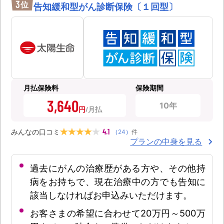
3
位
告知緩和型がん診断保険〔１回型〕
月払保険料
保険期間
3,640
10年
円
4.1
みんなの口コミ
（
24
）
件
プランの中身を見る
過去にがんの治療歴がある方や、その他持
病をお持ちで、現在治療中の方でも告知に
該当しなければお申込みいただけます。
お客さまの希望に合わせて20万円～500万