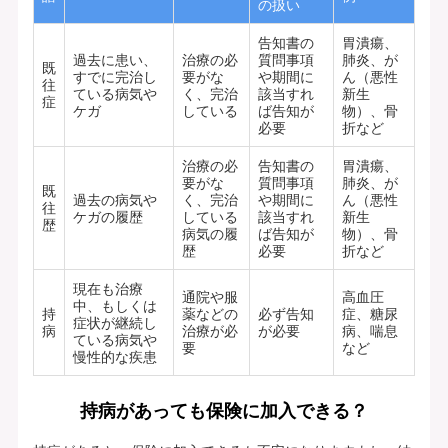
の扱い
告知書の
胃潰瘍、
過去に患い、
治療の必
質問事項
肺炎、が
既
すでに完治し
要がな
や期間に
ん（悪性
往
ている病気や
く、完治
該当すれ
新生
症
ケガ
している
ば告知が
物）、骨
必要
折など
治療の必
告知書の
胃潰瘍、
要がな
質問事項
肺炎、が
既
過去の病気や
く、完治
や期間に
ん（悪性
往
ケガの履歴
している
該当すれ
新生
歴
病気の履
ば告知が
物）、骨
歴
必要
折など
現在も治療
通院や服
高血圧
中、もしくは
持
薬などの
必ず告知
症、糖尿
症状が継続し
病
治療が必
が必要
病、喘息
ている病気や
要
など
慢性的な疾患
持病があっても保険に加入できる？