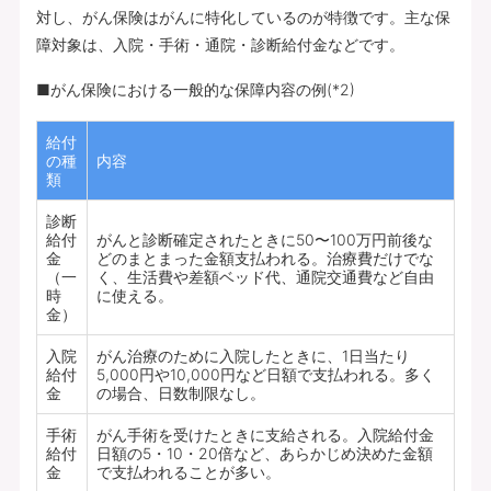
対し、がん保険はがんに特化しているのが特徴です。主な保
障対象は、入院・手術・通院・診断給付金などです。
■がん保険における一般的な保障内容の例(*2)
給付
の種
内容
類
診断
給付
がんと診断確定されたときに50〜100万円前後な
金
どのまとまった金額支払われる。治療費だけでな
（一
く、生活費や差額ベッド代、通院交通費など自由
時
に使える。
金）
入院
がん治療のために入院したときに、1日当たり
給付
5,000円や10,000円など日額で支払われる。多く
金
の場合、日数制限なし。
手術
がん手術を受けたときに支給される。入院給付金
給付
日額の5・10・20倍など、あらかじめ決めた金額
金
で支払われることが多い。