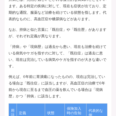
ます。ある特定の疾病に対して、現在も症状が出ており、定
期的な通院、服薬など治療を続けている状態を指します。代
表的なものに、高血圧症や糖尿病などがあります。
なお、持病と似た言葉に「既往症」や「既往歴」があります
が、それぞれ定義が異なります。
「持病」や「現病歴」は過去から患い、現在も治療を続けて
いる病気やケガを指すのに対して、「既往症」は過去に患
い、現在は完治している病気やケガを指すのが大きな違いで
す。
例えば、6年前に胃潰瘍になったものの、現在は完治してい
る場合は「既往症」に該当しますが、高血圧症の治療で6年
前から現在に至るまで血圧の薬を飲んでいる場合は「現病
歴」かつ「持病」に該当します。
保険加入
用
代表的な
定義
状態
時の告知
語
例