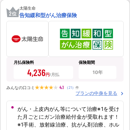
太陽生命
2
位
告知緩和型がん治療保険
月払保険料
保険期間
4,236
10年
円
4.1
みんなの口コミ
（
21
）
件
プランの中身を見る
がん・上皮内がん等について治療※1を受け
た月ごとにガン治療給付金が受取れます！
※1手術、放射線治療、抗がん剤治療、ホル