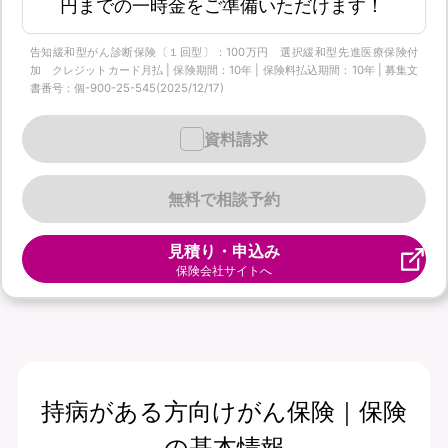
円までの一時金をご準備いただけます！
告知緩和型がん診断保険〔１回型〕：100万円 選択緩和型先進医療保険付
加 クレジットカード月払 | 保険期間：10年 | 保険料払込期間：10年 | 募集文
書番号：個-900-25-545(2025/12/17)
資料請求
無料で相談予約
見積り・申込み
保険会社サイトへ
持病がある方向けがん保険｜保険
の基本情報