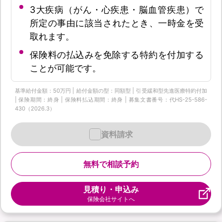
3大疾病（がん・心疾患・脳血管疾患）で
所定の事由に該当されたとき、一時金を受
取れます。
保険料の払込みを免除する特約を付加する
ことが可能です。
基準給付金額：50万円 | 給付金額の型：同額型 | 引受緩和型先進医療特約付加
| 保険期間：終身 | 保険料払込期間：終身 | 募集文書番号：代HS-25-586-
430（2026.3）
資料請求
無料で相談予約
見積り・申込み
保険会社サイトへ