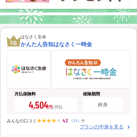
はなさく生命
1
位
かんたん告知はなさく一時金
月払保険料
保険期間
4,504
終身
円
4.2
みんなの口コミ
（
24
）
件
プランの中身を見る