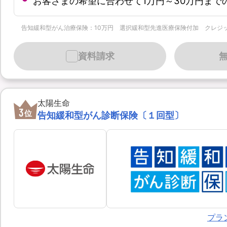
お客さまの希望に合わせて1万円～30万円まで
告知緩和型がん治療保険：10万円 選択緩和型先進医療保険付加 クレジットカード月払 
資料請求
太陽生命
3
位
告知緩和型がん診断保険〔１回型〕
プラ