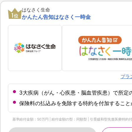
はなさく生命
1
位
かんたん告知はなさく一時金
プラ
3大疾病（がん・心疾患・脳血管疾患）で所定
保険料の払込みを免除する特約を付加すること
基準給付金額：50万円 | 給付金額の型：同額型 | 引受緩和型先進医療特約付加 |