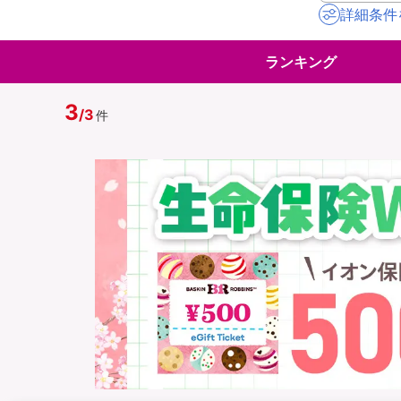
詳細条件
地震保険
ペット保険
ランキング
イオンカード会員さ
スマホ保険
専用保険（損害保険
3
/
3
件