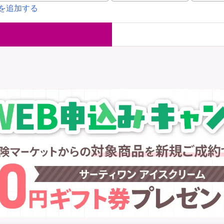
を追加する
国内旅行保険
海外旅行保
ま
WAON POINT還元型保険
）