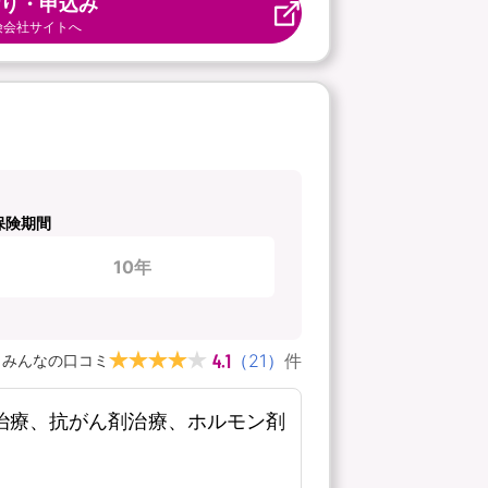
り・申込み
険会社サイトへ
保険期間
10年
4.1
（
21
）
件
みんなの口コミ
線治療、抗がん剤治療、ホルモン剤