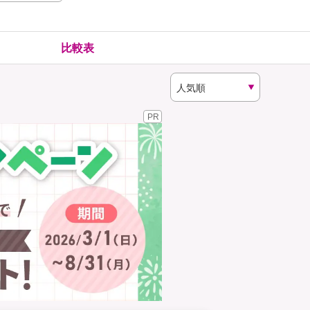
険
ゴルファー保険
比較表
PR