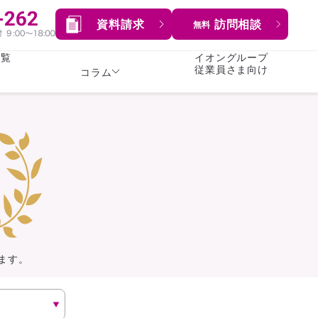
資料請求
訪問相談
無料
一覧
イオングループ
従業員さま向け
コラム
女性
険
険
就業不能保険
就業不能保険
暮らし
険
介護・認知症保険
持病がある方向け
症保険
生命保険
コラム全てを見る
方向け
イオンカード会員さま
専用保険（生命保険）
ます。
総合ランキングを見る
傷害保険