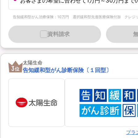
お客さまの希望に合わせて1万円～30万円まで
告知緩和型がん治療保険：10万円 選択緩和型先進医療保険付加 クレジットカード月払 
資料請求
太陽生命
3
位
告知緩和型がん診断保険〔１回型〕
プラ