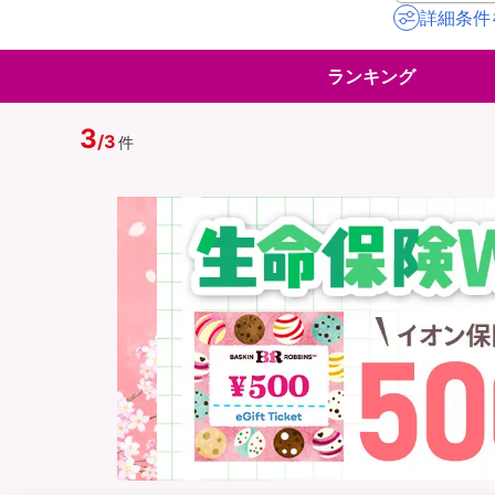
詳細条件
地震保険
ペット保険
ランキング
イオンカード会員さ
スマホ保険
専用保険（損害保険
3
/
3
件