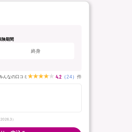
保険期間
終身
4.2
（
24
）
件
みんなの口コミ
026.3）