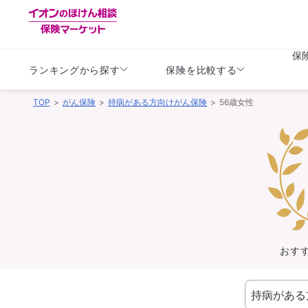
保
ランキングから探す
保険を比較する
TOP
がん保険
持病がある方向けがん保険
56歳女性
生命保険
生命保険
保険（医療保険）
保険（自動車保険）
生命保険
生命保険
医療保険
医療保険
健康
子供
学資保険
定期保険
定期保険
終身保険
持病がある方向け
個人年金保険
持病がある方向け
生命保険
持病がある方向け
医療保険
がん保険
おす
損害保険
損害保険
自動車保険
自動車保険
バイク保険