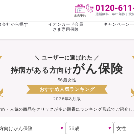
険会社から探す
イオンカード会員
キャンペーン
さま専用保険
保険(その他)
お金
＼ ユーザーに選ばれた ／
がん保険
がん保険
女性医療保
女性医療保
がん保険
持病がある方向け
ライフステージ
心配事
終身保険
収入保障保
収入保障保険
介護・認知
56歳女性
おすすめ人気ランキング
持病がある方向け
持病がある
医療保険
がん保険
2026年8月版
すめ・人気の商品を
クリック
が
多い順番にランキング形式でご紹介し
自転車保険
火災保険