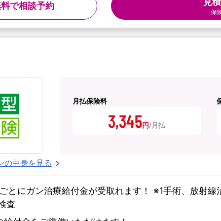
見積
無料で相談予約
保
月払保険料
3,345
円
ンの中身を見る
ごとにガン治療給付金が受取れます！ ※1手術、放射
検査