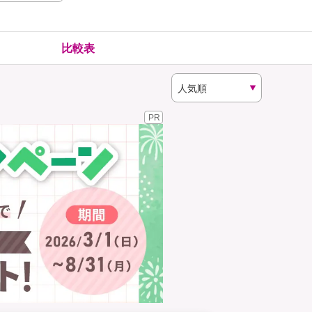
険
ゴルファー保険
比較表
PR