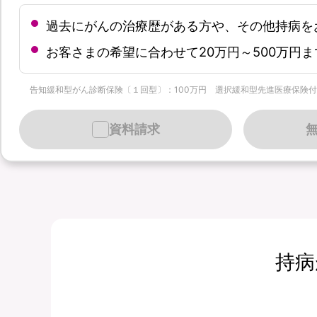
過去にがんの治療歴がある方や、その他持病を
お客さまの希望に合わせて20万円～500万円
告知緩和型がん診断保険〔１回型〕：100万円 選択緩和型先進医療保険付加 クレジッ
資料請求
持病