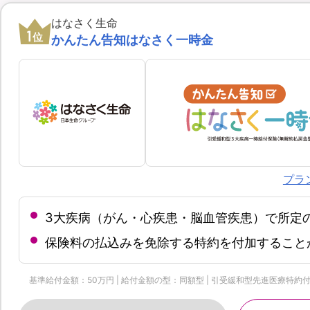
はなさく生命
1
位
かんたん告知はなさく一時金
プラ
3大疾病（がん・心疾患・脳血管疾患）で所定
保険料の払込みを免除する特約を付加すること
基準給付金額：50万円 | 給付金額の型：同額型 | 引受緩和型先進医療特約付加 |