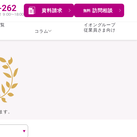
資料請求
訪問相談
無料
一覧
イオングループ
従業員さま向け
コラム
女性
険
険
就業不能保険
就業不能保険
暮らし
険
介護・認知症保険
持病がある方向け
症保険
生命保険
コラム全てを見る
方向け
イオンカード会員さま
専用保険（生命保険）
ます。
総合ランキングを見る
傷害保険