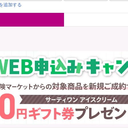
を追加する
国内旅行保険
海外旅行保
ま
WAON POINT還元型保険
）