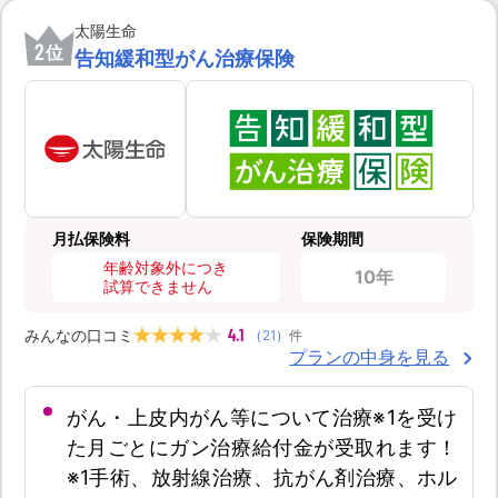
太陽生命
2
位
告知緩和型がん治療保険
月払保険料
保険期間
年齢対象外につき
10年
試算できません
4.1
みんなの口コミ
（
21
）
件
プランの中身を見る
がん・上皮内がん等について治療※1を受け
た月ごとにガン治療給付金が受取れます！
※1手術、放射線治療、抗がん剤治療、ホル