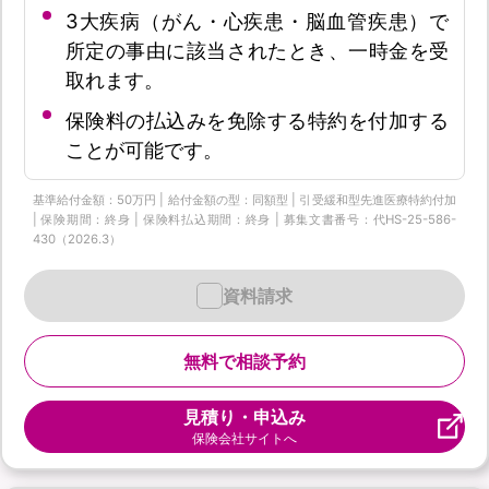
3大疾病（がん・心疾患・脳血管疾患）で
所定の事由に該当されたとき、一時金を受
取れます。
保険料の払込みを免除する特約を付加する
ことが可能です。
基準給付金額：50万円 | 給付金額の型：同額型 | 引受緩和型先進医療特約付加
| 保険期間：終身 | 保険料払込期間：終身 | 募集文書番号：代HS-25-586-
430（2026.3）
資料請求
無料で相談予約
見積り・申込み
保険会社サイトへ