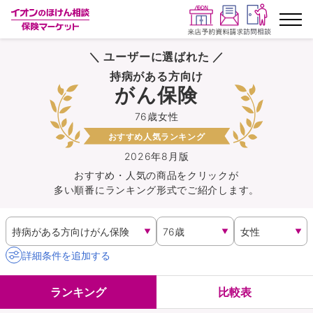
＼ ユーザーに選ばれた ／
ランキングから探す
持病がある方向け
がん保険
保険を比較する
76歳女性
おすすめ人気ランキング
保険会社から探す
2026年8月版
おすすめ・人気の商品を
クリック
が
イオンカード会員さま専用保険
多い順番にランキング形式でご紹介します。
キャンペーン一覧
コラム
詳細条件を追加する
イオングループ従業員さま向け
ランキング
比較表