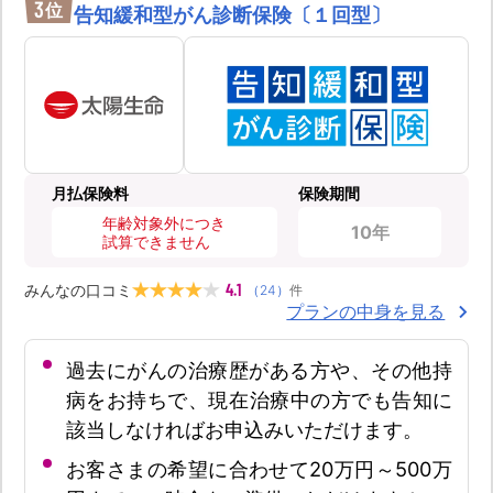
3
位
告知緩和型がん診断保険〔１回型〕
月払保険料
保険期間
年齢対象外につき
10年
試算できません
4.1
みんなの口コミ
（
24
）
件
プランの中身を見る
過去にがんの治療歴がある方や、その他持
病をお持ちで、現在治療中の方でも告知に
該当しなければお申込みいただけます。
お客さまの希望に合わせて20万円～500万