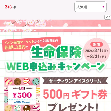
3
/
3
件
資料請求
訪問相談
PR
（無料）
（無料）
イオンカード会員さま専用保険