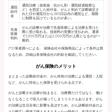
通院治療（放射線・抗がん剤・通院経過観察な
通院
ど）を想定した給付金。がんと初めて診断確定さ
給付
れた日や退院日から365日以内の通院など、期限
金
に制限を設けているものが多い。
がんの診断や治療で先進医療による治療を受けた
先進
際に受け取れる。技術料の実費が支払われ、通算
医療
で1,000万円または2,000万円が上限となるのが一
特約
般的。
(*2)筆者調べによる。 保険会社や保険商品によって条件は異
なるため、詳細は各保険会社の約款を確認してください。
がん保険のメリット
まとまった診断給付金や、がん特有の治療による通院・入院
など、がんに特化した保障を受けられる点です。
がんと診断され治療が始まると、治療費だけではなく、働け
なくなることで収入が減ってしまうリスクもあります。がん
の治療は生活全体に影響を及ぼすため、がん診断給付金のよ
うな幅広い用途で使えるまとまった一時金は、生活の支えに