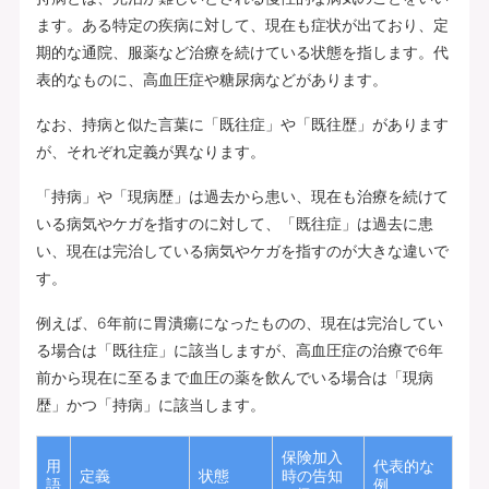
ます。ある特定の疾病に対して、現在も症状が出ており、定
期的な通院、服薬など治療を続けている状態を指します。代
表的なものに、高血圧症や糖尿病などがあります。
なお、持病と似た言葉に「既往症」や「既往歴」があります
が、それぞれ定義が異なります。
「持病」や「現病歴」は過去から患い、現在も治療を続けて
いる病気やケガを指すのに対して、「既往症」は過去に患
い、現在は完治している病気やケガを指すのが大きな違いで
す。
例えば、6年前に胃潰瘍になったものの、現在は完治してい
る場合は「既往症」に該当しますが、高血圧症の治療で6年
前から現在に至るまで血圧の薬を飲んでいる場合は「現病
歴」かつ「持病」に該当します。
保険加入
用
代表的な
定義
状態
時の告知
語
例