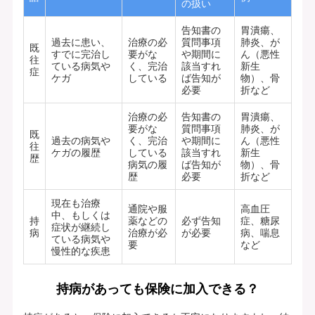
の扱い
告知書の
胃潰瘍、
過去に患い、
治療の必
質問事項
肺炎、が
既
すでに完治し
要がな
や期間に
ん（悪性
往
ている病気や
く、完治
該当すれ
新生
症
ケガ
している
ば告知が
物）、骨
必要
折など
治療の必
告知書の
胃潰瘍、
要がな
質問事項
肺炎、が
既
過去の病気や
く、完治
や期間に
ん（悪性
往
ケガの履歴
している
該当すれ
新生
歴
病気の履
ば告知が
物）、骨
歴
必要
折など
現在も治療
通院や服
高血圧
中、もしくは
持
薬などの
必ず告知
症、糖尿
症状が継続し
病
治療が必
が必要
病、喘息
ている病気や
要
など
慢性的な疾患
持病があっても保険に加入できる？