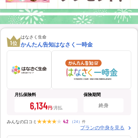
はなさく生命
1
位
かんたん告知はなさく一時金
月払保険料
保険期間
6,134
終身
円
4.2
みんなの口コミ
（
24
）
件
プランの中身を見る