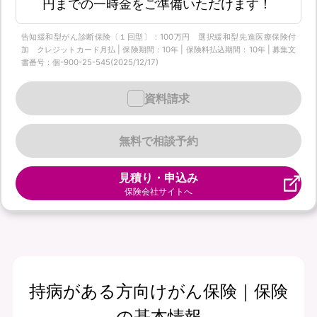
円までの一時金をご準備いただけます！
告知緩和型がん診断保険〔１回型〕：100万円 選択緩和型先進医療保険付
加 クレジットカード月払 | 保険期間：10年 | 保険料払込期間：10年 | 募集文
書番号：個-900-25-545(2025/12/17)
資料請求
無料で相談予約
見積り・申込み
保険会社サイトへ
持病がある方向けがん保険｜保険
の基本情報