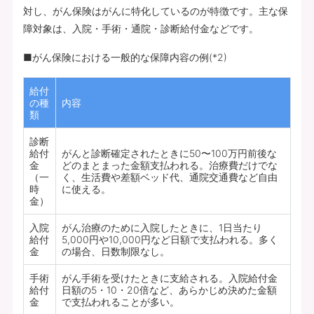
対し、がん保険はがんに特化しているのが特徴です。主な保
障対象は、入院・手術・通院・診断給付金などです。
■がん保険における一般的な保障内容の例(*2)
給付
の種
内容
類
診断
給付
がんと診断確定されたときに50〜100万円前後な
金
どのまとまった金額支払われる。治療費だけでな
（一
く、生活費や差額ベッド代、通院交通費など自由
時
に使える。
金）
入院
がん治療のために入院したときに、1日当たり
給付
5,000円や10,000円など日額で支払われる。多く
金
の場合、日数制限なし。
手術
がん手術を受けたときに支給される。入院給付金
給付
日額の5・10・20倍など、あらかじめ決めた金額
金
で支払われることが多い。