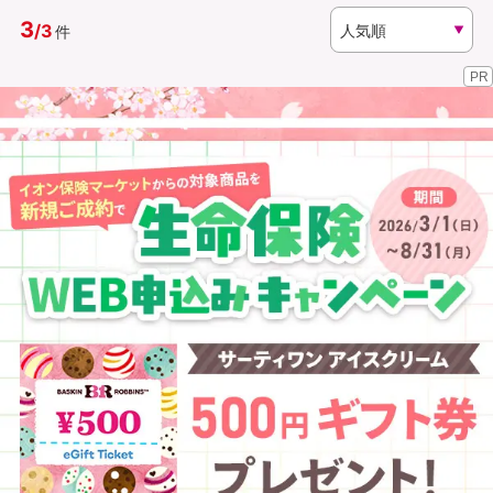
3
/
3
件
資料請求
訪問相談
PR
（無料）
（無料）
イオンカード会員さま専用保険