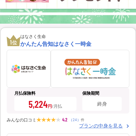
はなさく生命
1
位
かんたん告知はなさく一時金
月払保険料
保険期間
5,224
終身
円
4.2
みんなの口コミ
（
24
）
件
プランの中身を見る