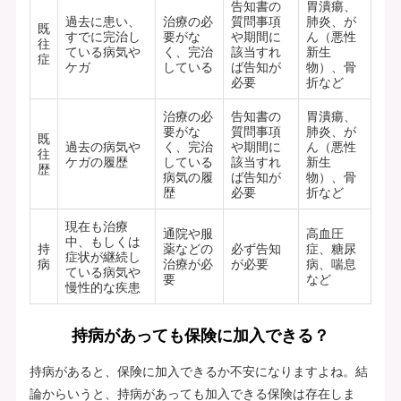
告知書の
胃潰瘍、
過去に患い、
治療の必
質問事項
肺炎、が
既
すでに完治し
要がな
や期間に
ん（悪性
往
ている病気や
く、完治
該当すれ
新生
症
ケガ
している
ば告知が
物）、骨
必要
折など
治療の必
告知書の
胃潰瘍、
要がな
質問事項
肺炎、が
既
過去の病気や
く、完治
や期間に
ん（悪性
往
ケガの履歴
している
該当すれ
新生
歴
病気の履
ば告知が
物）、骨
歴
必要
折など
現在も治療
通院や服
高血圧
中、もしくは
持
薬などの
必ず告知
症、糖尿
症状が継続し
病
治療が必
が必要
病、喘息
ている病気や
要
など
慢性的な疾患
持病があっても保険に加入できる？
持病があると、保険に加入できるか不安になりますよね。結
論からいうと、持病があっても加入できる保険は存在しま