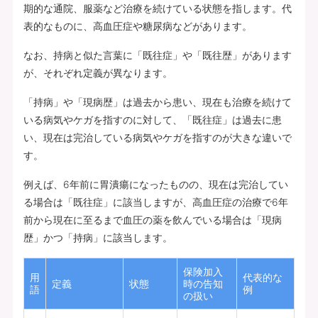
期的な通院、服薬など治療を続けている状態を指します。代
表的なものに、高血圧症や糖尿病などがあります。
なお、持病と似た言葉に「既往症」や「既往歴」があります
が、それぞれ定義が異なります。
「持病」や「現病歴」は過去から患い、現在も治療を続けて
いる病気やケガを指すのに対して、「既往症」は過去に患
い、現在は完治している病気やケガを指すのが大きな違いで
す。
例えば、6年前に胃潰瘍になったものの、現在は完治してい
る場合は「既往症」に該当しますが、高血圧症の治療で6年
前から現在に至るまで血圧の薬を飲んでいる場合は「現病
歴」かつ「持病」に該当します。
保険加入
用
代表的な
定義
状態
時の告知
語
例
の扱い