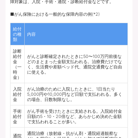
障対象は、入院・手術・通院・診断給付金などです。
■がん保険における一般的な保障内容の例(*2)
給付
の種
内容
類
診断
給付
がんと診断確定されたときに50〜100万円前後な
金
どのまとまった金額支払われる。治療費だけでな
（一
く、生活費や差額ベッド代、通院交通費など自由
時
に使える。
金）
入院
がん治療のために入院したときに、1日当たり
給付
5,000円や10,000円など日額で支払われる。多く
金
の場合、日数制限なし。
手術
がん手術を受けたときに支給される。入院給付金
給付
日額の5・10・20倍など、あらかじめ決めた金額
金
で支払われることが多い。
通院治療（放射線・抗がん剤・通院経過観察な
通院