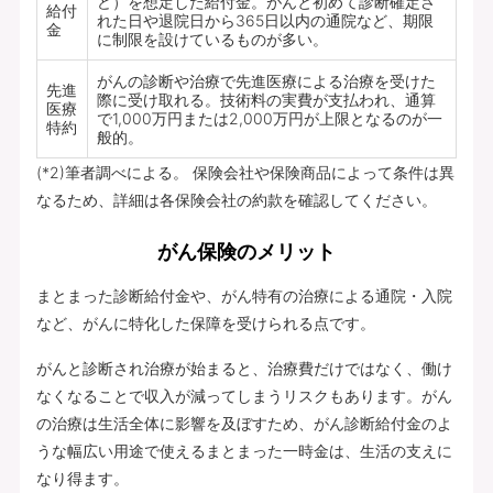
ど）を想定した給付金。がんと初めて診断確定さ
給付
れた日や退院日から365日以内の通院など、期限
金
に制限を設けているものが多い。
がんの診断や治療で先進医療による治療を受けた
先進
際に受け取れる。技術料の実費が支払われ、通算
医療
で1,000万円または2,000万円が上限となるのが一
特約
般的。
(*2)筆者調べによる。 保険会社や保険商品によって条件は異
なるため、詳細は各保険会社の約款を確認してください。
がん保険のメリット
まとまった診断給付金や、がん特有の治療による通院・入院
など、がんに特化した保障を受けられる点です。
がんと診断され治療が始まると、治療費だけではなく、働け
なくなることで収入が減ってしまうリスクもあります。がん
の治療は生活全体に影響を及ぼすため、がん診断給付金のよ
うな幅広い用途で使えるまとまった一時金は、生活の支えに
なり得ます。