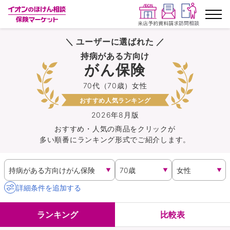
＼ ユーザーに選ばれた ／
ランキングから探す
持病がある方向け
がん保険
保険を比較する
70代（70歳）女性
おすすめ人気ランキング
保険会社から探す
2026年8月版
おすすめ・人気の商品を
クリック
が
イオンカード会員さま専用保険
多い順番にランキング形式でご紹介します。
キャンペーン一覧
コラム
詳細条件を追加する
イオングループ従業員さま向け
ランキング
比較表