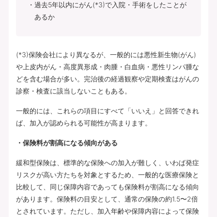
過去5年以内にがん(*3)で入院・手術をしたことが
あるか
(*3)保険会社により異なるが、一般的には悪性新生物(がん)
や上皮内がん・高度異形成・肉腫・白血病・悪性リンパ腫な
どを含む場合が多い。完治後の経過観察や定期検査はがんの
診察・検査に該当しないこともある。
一般的には、これらの項目にすべて「いいえ」と回答できれ
ば、加入が認められる可能性が高まります。
・保険料が割高になる傾向がある
緩和型保険は、標準的な保険への加入が難しく、いわば発症
リスクが高い方たちを対象とするため、一般的な医療保険と
比較して、同じ保障内容であっても保険料が割高になる傾向
があります。保険料の目安として、通常の保険の約1.5〜2倍
とされています。ただし、加入年齢や保障内容によって保険