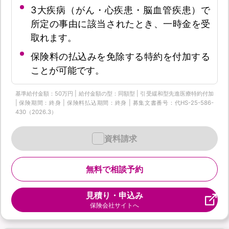
3大疾病（がん・心疾患・脳血管疾患）で
所定の事由に該当されたとき、一時金を受
取れます。
保険料の払込みを免除する特約を付加する
ことが可能です。
基準給付金額：50万円 | 給付金額の型：同額型 | 引受緩和型先進医療特約付加
| 保険期間：終身 | 保険料払込期間：終身 | 募集文書番号：代HS-25-586-
430（2026.3）
資料請求
無料で相談予約
見積り・申込み
保険会社サイトへ