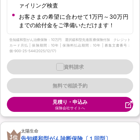
ァイリング検査
お客さまの希望に合わせて1万円～30万円
までの給付金をご準備いただけます！
告知緩和型がん治療保険：10万円 選択緩和型先進医療保険付加 クレジット
カード月払 | 保険期間：10年 | 保険料払込期間：10年 | 募集文書番号：
個-900-25-544(2025/12/17)
資料請求
無料で相談予約
見積り・申込み
保険会社サイトへ
太陽生命
3
位
告知緩和型がん診断保険〔１回型〕