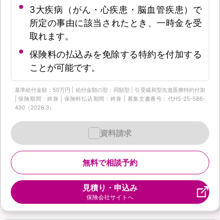
3大疾病（がん・心疾患・脳血管疾患）で
所定の事由に該当されたとき、一時金を受
取れます。
保険料の払込みを免除する特約を付加する
ことが可能です。
基準給付金額：50万円 | 給付金額の型：同額型 | 引受緩和型先進医療特約付加
| 保険期間：終身 | 保険料払込期間：終身 | 募集文書番号：代HS-25-586-
430（2026.3）
資料請求
無料で相談予約
見積り・申込み
保険会社サイトへ