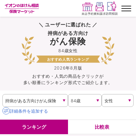
＼ ユーザーに選ばれた ／
ランキングから探す
持病がある方向け
がん保険
保険を比較する
84歳女性
おすすめ人気ランキング
保険会社から探す
2026年8月版
おすすめ・人気の商品を
クリック
が
イオンカード会員さま専用保険
多い順番にランキング形式でご紹介します。
キャンペーン一覧
コラム
詳細条件を追加する
イオングループ従業員さま向け
ランキング
比較表