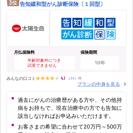
3
位
告知緩和型がん診断保険〔１回型〕
月払保険料
保険期間
年齢対象外につき
10年
試算できません
4.1
みんなの口コミ
（
24
）
件
プランの中身を見る
過去にがんの治療歴がある方や、その他持
病をお持ちで、現在治療中の方でも告知に
該当しなければお申込みいただけます。
お客さまの希望に合わせて20万円～500万