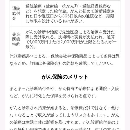
通院治療（放射線・抗がん剤・通院経過観察な
通院
ど）を想定した給付金。がんと初めて診断確定さ
給付
れた日や退院日から365日以内の通院など、期限
金
に制限を設けているものが多い。
がんの診断や治療で先進医療による治療を受けた
先進
際に受け取れる。技術料の実費が支払われ、通算
医療
で1,000万円または2,000万円が上限となるのが一
特約
般的。
(*2)筆者調べによる。 保険会社や保険商品によって条件は異
なるため、詳細は各保険会社の約款を確認してください。
がん保険のメリット
まとまった診断給付金や、がん特有の治療による通院・入院
など、がんに特化した保障を受けられる点です。
がんと診断され治療が始まると、治療費だけではなく、働け
なくなることで収入が減ってしまうリスクもあります。がん
の治療は生活全体に影響を及ぼすため、がん診断給付金のよ
うな幅広い用途で使えるまとまった一時金は、生活の支えに