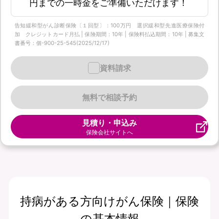
円までの一時金をご準備いただけます！
告知緩和型がん診断保険〔１回型〕：100万円 選択緩和型先進医療保険付
加 クレジットカード月払 | 保険期間：10年 | 保険料払込期間：10年 | 募集文
書番号：個-900-25-545(2025/12/17)
資料請求
無料で相談予約
見積り・申込み
保険会社サイトへ
持病がある方向けがん保険｜保険
の基本情報