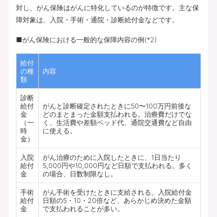
対し、がん保険はがんに特化しているのが特徴です。主な保
障対象は、入院・手術・通院・診断給付金などです。
■がん保険における一般的な保障内容の例(*2)
給付
の種
内容
類
診断
給付
がんと診断確定されたときに50〜100万円前後な
金
どのまとまった金額支払われる。治療費だけでな
（一
く、生活費や差額ベッド代、通院交通費など自由
時
に使える。
金）
入院
がん治療のために入院したときに、1日当たり
給付
5,000円や10,000円など日額で支払われる。多く
金
の場合、日数制限なし。
手術
がん手術を受けたときに支給される。入院給付金
給付
日額の5・10・20倍など、あらかじめ決めた金額
金
で支払われることが多い。