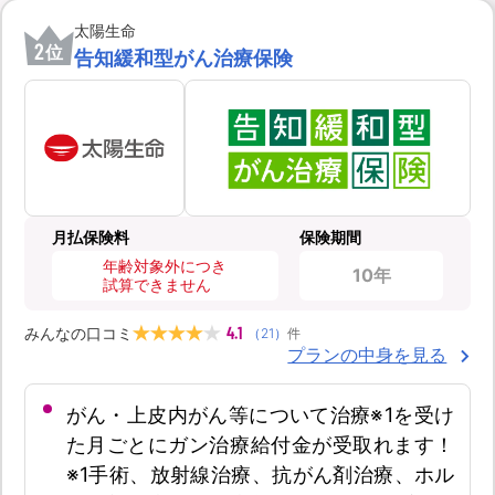
太陽生命
2
位
告知緩和型がん治療保険
月払保険料
保険期間
年齢対象外につき
10年
試算できません
4.1
みんなの口コミ
（
21
）
件
プランの中身を見る
がん・上皮内がん等について治療※1を受け
た月ごとにガン治療給付金が受取れます！
※1手術、放射線治療、抗がん剤治療、ホル