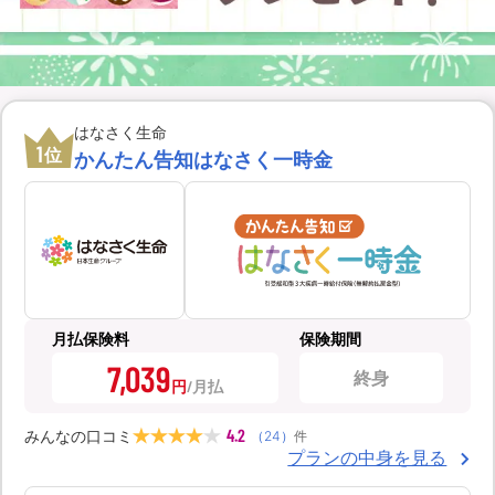
はなさく生命
1
位
かんたん告知はなさく一時金
月払保険料
保険期間
7,039
終身
円
4.2
みんなの口コミ
（
24
）
件
プランの中身を見る