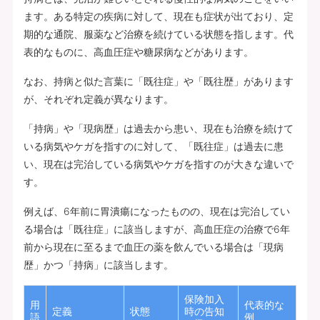
ます。ある特定の疾病に対して、現在も症状が出ており、定
期的な通院、服薬など治療を続けている状態を指します。代
表的なものに、高血圧症や糖尿病などがあります。
なお、持病と似た言葉に「既往症」や「既往歴」があります
が、それぞれ定義が異なります。
「持病」や「現病歴」は過去から患い、現在も治療を続けて
いる病気やケガを指すのに対して、「既往症」は過去に患
い、現在は完治している病気やケガを指すのが大きな違いで
す。
例えば、6年前に胃潰瘍になったものの、現在は完治してい
る場合は「既往症」に該当しますが、高血圧症の治療で6年
前から現在に至るまで血圧の薬を飲んでいる場合は「現病
歴」かつ「持病」に該当します。
保険加入
用
代表的な
定義
状態
時の告知
語
例