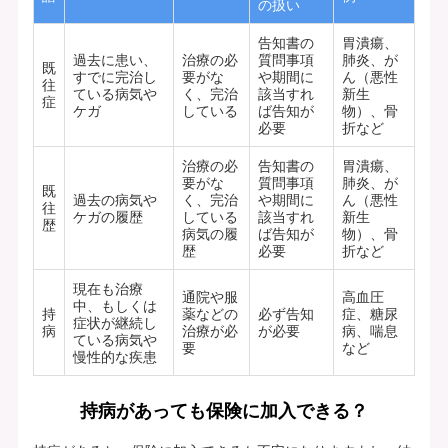
の扱い
告知書の
胃潰瘍、
過去に患い、
治療の必
質問事項
肺炎、が
既
すでに完治し
要がな
や期間に
ん（悪性
往
ている病気や
く、完治
該当すれ
新生
症
ケガ
している
ば告知が
物）、骨
必要
折など
治療の必
告知書の
胃潰瘍、
要がな
質問事項
肺炎、が
既
過去の病気や
く、完治
や期間に
ん（悪性
往
ケガの履歴
している
該当すれ
新生
歴
病気の履
ば告知が
物）、骨
歴
必要
折など
現在も治療
通院や服
高血圧
中、もしくは
持
薬などの
必ず告知
症、糖尿
症状が継続し
病
治療が必
が必要
病、喘息
ている病気や
要
など
慢性的な疾患
持病があっても保険に加入できる？