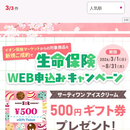
3
/
3
件
資料請求
訪問相談
PR
（無料）
（無料）
イオンカード会員さま専用保険