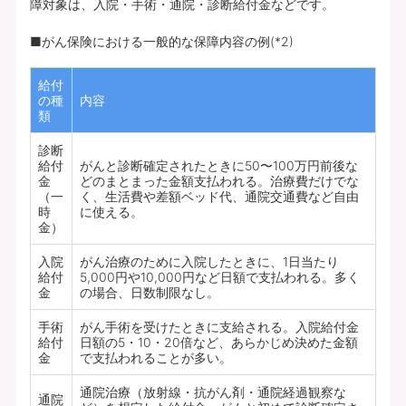
障対象は、入院・手術・通院・診断給付金などです。
■がん保険における一般的な保障内容の例(*2)
給付
の種
内容
類
診断
給付
がんと診断確定されたときに50〜100万円前後な
金
どのまとまった金額支払われる。治療費だけでな
（一
く、生活費や差額ベッド代、通院交通費など自由
時
に使える。
金）
入院
がん治療のために入院したときに、1日当たり
給付
5,000円や10,000円など日額で支払われる。多く
金
の場合、日数制限なし。
手術
がん手術を受けたときに支給される。入院給付金
給付
日額の5・10・20倍など、あらかじめ決めた金額
金
で支払われることが多い。
通院治療（放射線・抗がん剤・通院経過観察な
通院