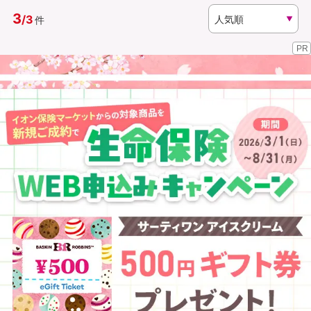
3
/
3
件
資料請求
訪問相談
PR
（無料）
（無料）
イオンカード会員さま専用保険