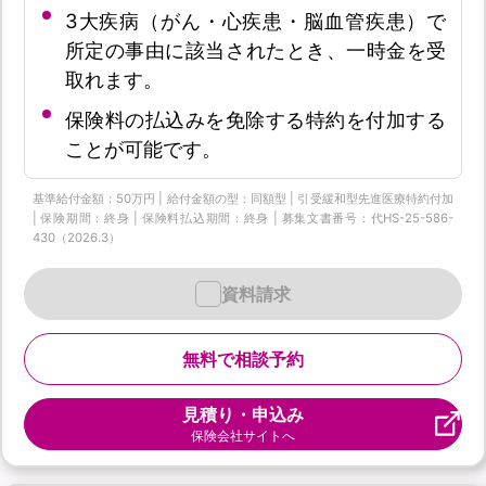
3大疾病（がん・心疾患・脳血管疾患）で
所定の事由に該当されたとき、一時金を受
取れます。
保険料の払込みを免除する特約を付加する
ことが可能です。
基準給付金額：50万円 | 給付金額の型：同額型 | 引受緩和型先進医療特約付加
| 保険期間：終身 | 保険料払込期間：終身 | 募集文書番号：代HS-25-586-
430（2026.3）
資料請求
無料で相談予約
見積り・申込み
保険会社サイトへ