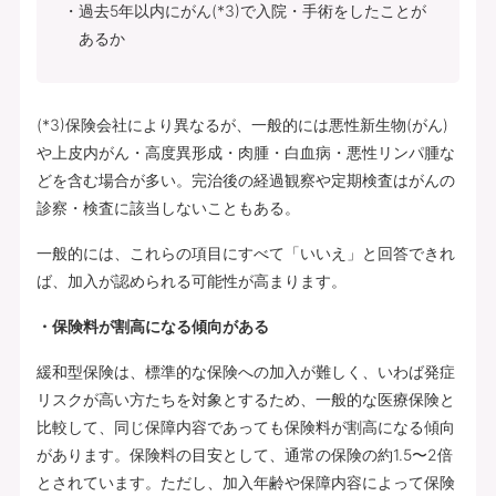
過去5年以内にがん(*3)で入院・手術をしたことが
あるか
(*3)保険会社により異なるが、一般的には悪性新生物(がん)
や上皮内がん・高度異形成・肉腫・白血病・悪性リンパ腫な
どを含む場合が多い。完治後の経過観察や定期検査はがんの
診察・検査に該当しないこともある。
一般的には、これらの項目にすべて「いいえ」と回答できれ
ば、加入が認められる可能性が高まります。
・保険料が割高になる傾向がある
緩和型保険は、標準的な保険への加入が難しく、いわば発症
リスクが高い方たちを対象とするため、一般的な医療保険と
比較して、同じ保障内容であっても保険料が割高になる傾向
があります。保険料の目安として、通常の保険の約1.5〜2倍
とされています。ただし、加入年齢や保障内容によって保険