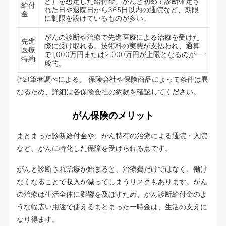
ど）を想定した給付金。がんと初めて診断確定さ
給付
れた日や退院日から365日以内の通院など、期限
金
に制限を設けているものが多い。
がんの診断や治療で先進医療による治療を受けた
先進
際に受け取れる。技術料の実費が支払われ、通算
医療
で1,000万円または2,000万円が上限となるのが一
特約
般的。
(*2)筆者調べによる。 保険会社や保険商品によって条件は異
なるため、詳細は各保険会社の約款を確認してください。
がん保険のメリット
まとまった診断給付金や、がん特有の治療による通院・入院
など、がんに特化した保障を受けられる点です。
がんと診断され治療が始まると、治療費だけではなく、働け
なくなることで収入が減ってしまうリスクもあります。がん
の治療は生活全体に影響を及ぼすため、がん診断給付金のよ
うな幅広い用途で使えるまとまった一時金は、生活の支えに
なり得ます。