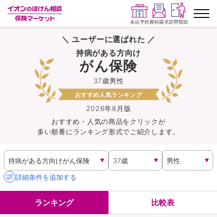
＼ ユーザーに選ばれた ／
ランキングから探す
持病がある方向け
がん保険
保険を比較する
37歳男性
おすすめ人気ランキング
保険会社から探す
2026年8月版
おすすめ・人気の商品を
クリック
が
イオンカード会員さま専用保険
多い順番にランキング形式でご紹介します。
キャンペーン一覧
コラム
詳細条件を追加する
イオングループ従業員さま向け
ランキング
比較表