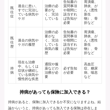
告知書の
胃潰瘍、
過去に患い、
治療の必
質問事項
肺炎、が
既
すでに完治し
要がな
や期間に
ん（悪性
往
ている病気や
く、完治
該当すれ
新生
症
ケガ
している
ば告知が
物）、骨
必要
折など
治療の必
告知書の
胃潰瘍、
要がな
質問事項
肺炎、が
既
過去の病気や
く、完治
や期間に
ん（悪性
往
ケガの履歴
している
該当すれ
新生
歴
病気の履
ば告知が
物）、骨
歴
必要
折など
現在も治療
通院や服
高血圧
中、もしくは
持
薬などの
必ず告知
症、糖尿
症状が継続し
病
治療が必
が必要
病、喘息
ている病気や
要
など
慢性的な疾患
持病があっても保険に加入できる？
持病があると、保険に加入できるか不安になりますよね。結
論からいうと、持病があっても加入できる保険は存在しま