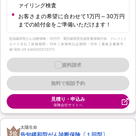
ァイリング検査
お客さまの希望に合わせて1万円～30万円
までの給付金をご準備いただけます！
告知緩和型がん治療保険：10万円 選択緩和型先進医療保険付加 クレジット
カード月払 | 保険期間：10年 | 保険料払込期間：10年 | 募集文書番号：
個-900-25-544(2025/12/17)
資料請求
無料で相談予約
見積り・申込み
保険会社サイトへ
太陽生命
3
位
告知緩和型がん診断保険〔１回型〕