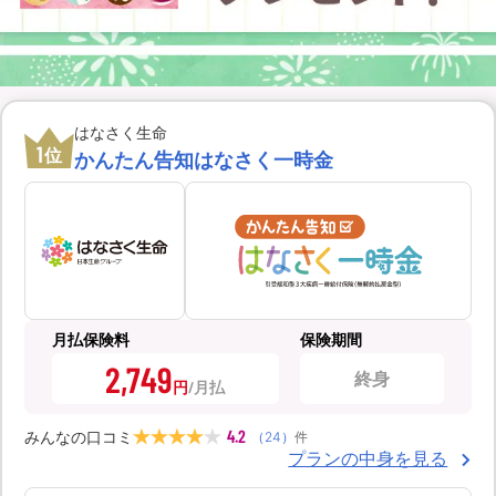
はなさく生命
1
位
かんたん告知はなさく一時金
月払保険料
保険期間
2,749
終身
円
4.2
みんなの口コミ
（
24
）
件
プランの中身を見る