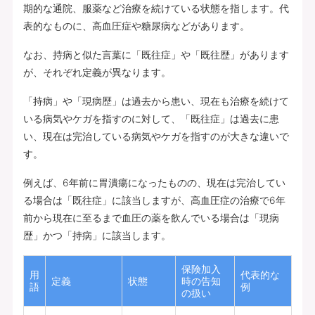
期的な通院、服薬など治療を続けている状態を指します。代
表的なものに、高血圧症や糖尿病などがあります。
なお、持病と似た言葉に「既往症」や「既往歴」があります
が、それぞれ定義が異なります。
「持病」や「現病歴」は過去から患い、現在も治療を続けて
いる病気やケガを指すのに対して、「既往症」は過去に患
い、現在は完治している病気やケガを指すのが大きな違いで
す。
例えば、6年前に胃潰瘍になったものの、現在は完治してい
る場合は「既往症」に該当しますが、高血圧症の治療で6年
前から現在に至るまで血圧の薬を飲んでいる場合は「現病
歴」かつ「持病」に該当します。
保険加入
用
代表的な
定義
状態
時の告知
語
例
の扱い